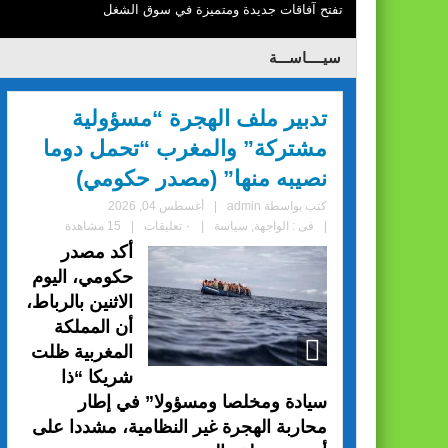
تفتح آفاقات جديدة ومتميزة في سوق الشغل
سيــــاســـة
تدبير ملف الهجرة “مسؤولية
مشتركة” والمغرب “تحمل دوما
نصيبه منها” (مصدر حكومي)
كتب بواسطة
admin
|
أغسطس 04, 2026
|
فى :
الواجهة
,
سياسة
|
٠ تعليقات
|
15 مشاهدة
أكد مصدر
حكومي، اليوم
الاثنين بالرباط،
أن المملكة
المغربية ظلت
شريكا “ذا
سيادة ومخلصا ومسؤولا” في إطار
محاربة الهجرة غير النظامية، مشددا على