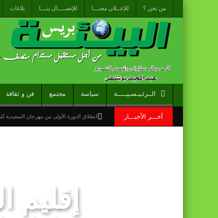
من نحن ؟
للإعــلان معنـــا
للإتصــــال بنـــا
بلاغات
الــرئـيـسـيـــــة
سياسة
مجتمع
فن و ثقافة
آخـــر الأخبـــار
انطلاق الدورة الأولى من مهرجان السعيدية ل
الاحتفال باليوم الوطني للمغاربة المقيمين بالخ
“الخطوط الجوية الفرنسية” تعلن عن تعيين ليونيل رو مدي
قراءة سوسيولوجية :أزمة العبور الجماعي الأ
إقليم ا
القوات المسلحة الملكية .. جاهزية عملياتية 
برقية تهنئة إلى جلالة الملك من المدير العام