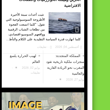
الافتراضية
تثبت أحداث سبتة الأخيرة
الأطروحة السوسيولوجية التي
تقول: "كلما اتسعت الفجوة
بين تطلعات الشباب الرقمية
وواقعهم السوسيو-اقتصادي،
كلما انهارت قدرة السياسة التقليدية على الكلام والتأط...
أغسطس 04, 2026
٠ تعليقات
المملكة المتجددة:
لهيب الحرارة يلسع
منجزات ملكية تاريخية تقود
العالم
المغرب نحو الريادة القارية
يوليو 02, 2026
٠
تعليقات
والعالمية
يوليو 27, 2026
٠
تعليقات