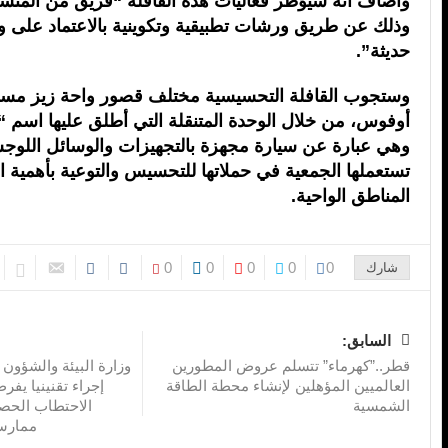
وأضاف أنه سيؤطر فعاليات هذه القافلة “فريق من المن
وذلك عن طريق ورشات تطبيقية وتكوينية بالاعتماد على و
حديثة”.
وستجوب القافلة التحسيسية مختلف قصور واحة زيز مس
أوفوس، من خلال الوحدة المتنقلة التي أطلق عليها اسم “ل
وهي عبارة عن سيارة مجهزة بالتجهيزات والوسائل اللوجس
تستعملها الجمعية في حملاتها للتحسيس والتوعية بأهمية 
المناطق الواحية.
0
0
0
0
0
شارك
السابق:
قطر..”كهرماء” تتسلم عروض المطورين
وزارة البيئة والشؤون ا
العالميين المؤهلين لإنشاء محطة الطاقة
إجراء تقنينيا ي
الشمسية
الاحتطاب الحص
ممارس