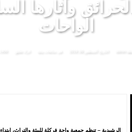
حرائق وآثارها الس
ى سبتة ومليلية جاءت نتيجة عوامل متداخلة في مقدمتها الاستغلال المغرض للفضاء الرقمي وترويج معلوم
الواحات
سطة
admin
التاريخ:
أغسطس 06, 2019
فى :
متابعات بيئية
اترك تعليق
1406 مشاهدة
الرشيدية – تنظم جمعية واحة فركلة للبيئة والتراث، ابتداء 