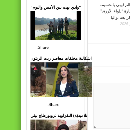
 الترفيهي بالحسيمة
"وادي بهت بين الأمس واليوم"
رة “للواء الأزرق”
رابعة تواليا
Share:
اشكالية مخلفات معاصر زيت الزيتون
Share:
تلاميذ(ة) النفزاوية :روبورطاج بيئي