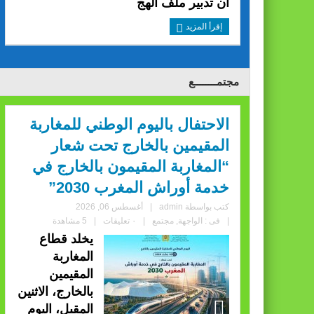
أن تدبير ملف الهج
إقرأ المزيد
مجتمــــــــع
الاحتفال باليوم الوطني للمغاربة
المقيمين بالخارج تحت شعار
“المغاربة المقيمون بالخارج في
خدمة أوراش المغرب 2030”
كتب بواسطة
admin
|
أغسطس 06, 2026
|
فى :
الواجهة
,
مجتمع
|
٠ تعليقات
|
5 مشاهدة
يخلد قطاع
المغاربة
المقيمين
بالخارج، الاثنين
المقبل، اليوم