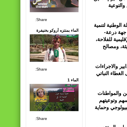
والتوعية
Share:
 الوطنية لتنمية
الماء بمنتزه أروكو بخنيفرة
 جهة درعة-
قليمية للفلاحة،
بيئة، ومصالح
بير والاجراءات
Share:
الغطاء النباتي
الماء 1
ن والمواطنات
سهم وتوعيتهم
بيولوجي وحماية
Share: