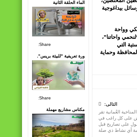
شطين المختصين،
الماء الحلقة الثانية
سائل بيداغوجية
كي وواحة
نحمي واحاتنا”،
تية التي
Share:
المحافظة وحماية
ورة تعريفية "للبيئة بريس".
Share:
التالى:
مكناس مشاريع مهملة
لمناخية العُمانية تقر
فرض على كل راغب في
ول على تصاريح قبل
ة أي نشاط ذي صلة