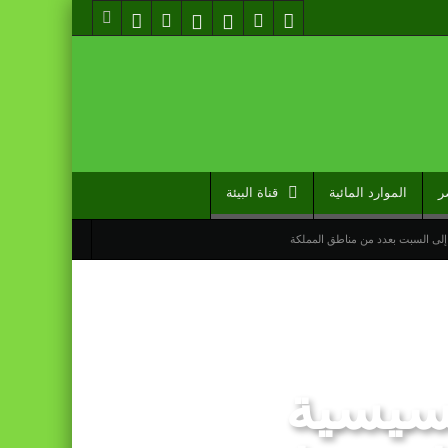
ر
الموارد المائية
قناة البيئة
إلى السبت بعدد من مناطق المملكة
حسيسية
مل دوما نصيبه منها” (مصدر حكومي)
 تعادله أمام نظيره السنغالي (0-0)