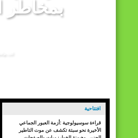
بمخاطر ال
الأحداث التي شهدتها نقاط العبور المؤدية إل
كتب بوا
الرئيسيه
متابعات بيئية
افتتاحية
قراءة سوسيولوجية :أزمة العبور الجماعي
الأخيرة نحو سبتة تكشف عن موت التاطير
الحزبي وهيمنة الخوارزميات والصفحات