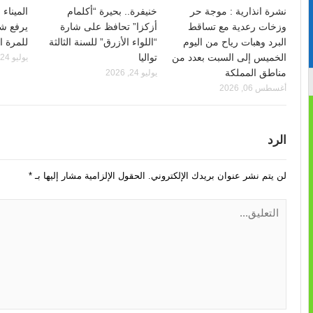
نشرة انذارية : موجة حر
خنيفرة.. بحيرة “أكلمام
الميناء
وزخات رعدية مع تساقط
أزكزا” تحافظ على شارة
يرفع شا
البرد وهبات رياح من اليوم
“اللواء الأزرق” للسنة الثالثة
للمرة ال
الخميس إلى السبت بعدد من
تواليا
يوليو 24, 2026
مناطق المملكة
يوليو 24, 2026
أغسطس 06, 2026
الرد
لن يتم نشر عنوان بريدك الإلكتروني.
الحقول الإلزامية مشار إليها بـ
*