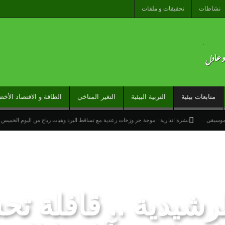
نشاطات
تحقيقات و ملفات
متابعات بيئية
التربية البيئية
التغير المناخي
الطاقة و الاقتصاد الأخض
لموسيقى
نشرة انذارية : موجة حر وزخات رعدية مع تساقط البرد وهبات رياح من اليوم الخميس 
ارج تحت شعار “المغاربة المقيمون بالخارج في خدمة أوراش المغرب 2030”
راً عاماً جديداً لمنطقة شمال إفريقيا والساحل وغرب إفريقيا (ANSCO) .(بيان صحفي )
خيرة نحو سبتة تكشف عن موت التاطير الحزبي وهيمنة الخوارزميات والصفحات الافتراضية
لرشيدية .. قافلة ت
وتدخلات جوية منسقة لمكافحة حرائق الغابات
تدبير ملف الهجرة “مسؤولية مشتركة” والمغرب “تح
 لمنظمة “إيسيسكو” بمناسبة عيد العرش المجيد
المنتخب المغربي للسيدات يتأهل إلى ربع النهائي عقب