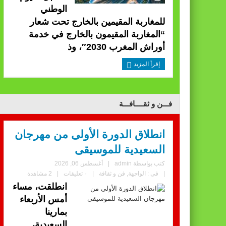
الوطني
للمغاربة المقيمين بالخارج تحت شعار
“المغاربة المقيمون بالخارج في خدمة
أوراش المغرب 2030″، وذ
إقرأ المزيد
فـــن و ثقــــافـــة
انطلاق الدورة الأولى من مهرجان
السعيدية للموسيقى
كتب بواسطة
admin
|
أغسطس 06, 2026
|
فى :
الواجهة
,
فن و ثقافة
|
٠ تعليقات
|
2 مشاهدة
انطلقت، مساء
أمس الأربعاء
بمارينا
السعيدية،