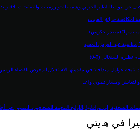
كشف عن موت التاطير الحزبي وهيمنة الخوارزميات والصفحات الافتراضي
قة لمكافحة حرائق الغابات
يبه منها” (مصدر حكومي)
” بمناسبة عيد العرش المجيد
نظيره السنغالي (0-0)
اءت نتيجة عوامل متداخلة في مقدمتها الاستغلال المغرض للفضاء الرقم
والتعايش ومسار تنموي واعد
 الصحفية إلى موافاتها باللوائح المحينة للصحافيين المهنيين في أجل أقص
يرا في هايتي