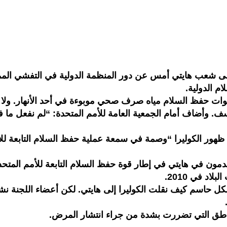
م الدولية.
ن الكوليرا حتى عام 2010، عندما ألقت قوات حفظ السلام مياه صرف صحي موبوءة في أ
ى إنه آسف. وأضاف أمام الجمعية العامة للأمم المتحدة: “لم نفعل ما
ظهور الكوليرا “وصمة في سمعة عملية حفظ السلام التابعة للأم
اد في 2010.