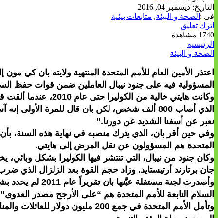
التاريخ:
ديسمبر 04, 2016
فى :
الصحة و البيئة
,
متابعات بيئية
اترك تعليق
1740 مشاهدة
الرئيسيه
الصحة و البيئة
المسؤولية فيه على جنود نيبال العاملين ضمن قوات حفظ السلا
وكانت هايتي خالية م
الذي أصاب 800 ألف شخص، لكن بان قال للمرة الأول
نعبر عن أسفنا الشديد عن دورنا.”
وفي حين أقر بان، الذي يترك منصبه في نهاية هذه السنة، بأن 
المتحدة هم المسؤولون عن نقل المرض إلى هايتي.
جان برتارند أرتيستايد. وزاد حجم القوة بعد الزلزال الذي ضرب البل
السلام التابعة للأمم المتحدة هم “على الأرجح مصدر العدوى”.
وتأمل الأمم المتحدة في جمع 200 مليون دولار للعائلات والمناطق التي تضررت بشدة من جراء انتشار المرض.