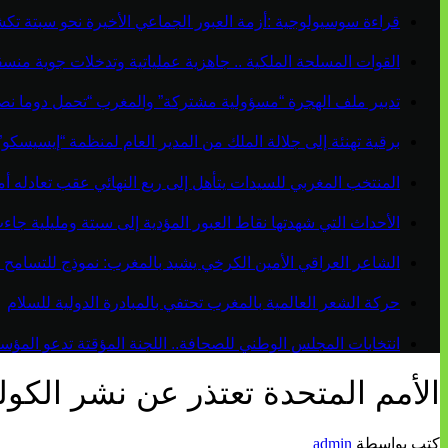
قراءة سوسيولوجية :أزمة العبور الجماعي الأخيرة نحو سبتة ت
القوات المسلحة الملكية .. جاهزية عملياتية وتدخلات جوية منس
تدبير ملف الهجرة “مسؤولية مشتركة” والمغرب “تحمل دوما نص
برقية تهنئة إلى جلالة الملك من المدير العام لمنظمة “إيسيسكو
المنتخب المغربي للسيدات يتأهل إلى ربع النهائي عقب تعادله أمام 
الأحداث التي شهدتها نقاط العبور المؤدية إلى سبتة ومليلية ج
الشاعر العراقي الأمين الكرخي يشيد بالمغرب: نموذج للتسامح 
حركة الشعر العالمية بالمغرب تحتفي بالمبادرة الدولية للسلام
انتخابات المجلس الوطني للصحافة.. اللجنة المؤقتة تدعو المؤسسات
الأمم المتحدة تعتذر عن نشر الكول
كتب بواسطة
admin