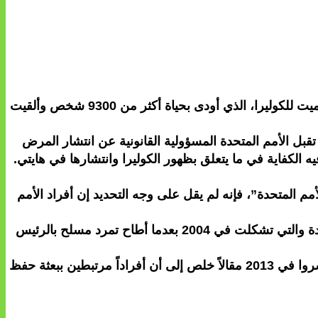
اعتذر الأمين العام للأمم المتحدة المنتهية ولايته بان كي مون إلى شعب هايتي أمس عن دور المنظمة الدولية في التفشي المميت للكوليرا، الذي أودى بحياة أكثر من 9300 شخص وألقيت
حد الأنهار. ولا تقبل الأمم المتحدة المسؤولية القانونية عن انتشار المرض
 فيه الكفاية في ما يتعلق بظهور الكوليرا وانتشارها في هايتي.
م المتحدة”، فإنه لم يقل على وجه التحديد إن أفراد الأمم
وكان جنود من نيبال، التي تنتشر فيها الكوليرا بشكل وبائي، يخدمون في هايتي في إطار قوة حفظ السلام التابعة للأمم المتحدة والتي تشكلت في 2004 بعدما أطاح تمرد مسلح بالرئيس
وأصدرت لجنة مستقلة عيَّنها بان تقريراً عام 2011 لم يحدد بشكل حاسم كيف نقلت الكوليرا إلى هايتي. لكن أعضاء اللجنة نشروا في 2013 مقالاً خلص إلى أن أفراداً مرتبطين ببعثة حفظ