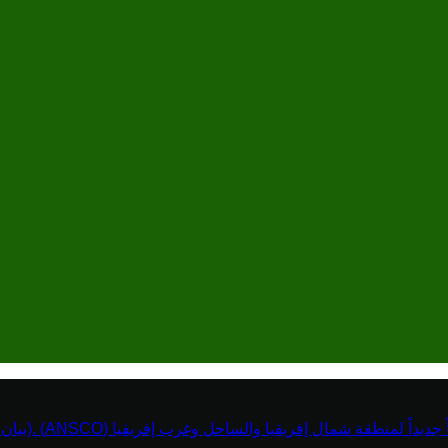
نطقة شمال إفريقيا والساحل وغرب إفريقيا (ANSCO) .(بيان صحفي )