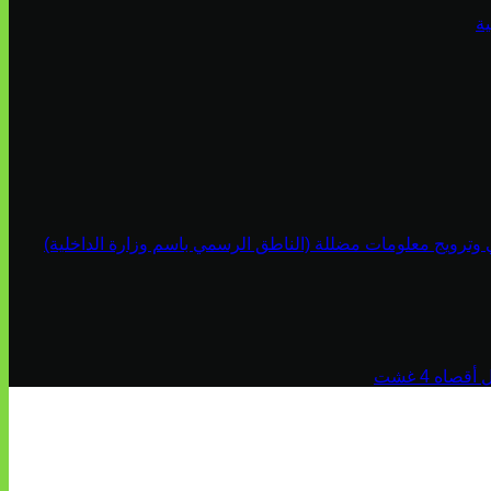
ة
ي وترويج معلومات مضللة (الناطق الرسمي باسم وزارة الداخلية)
اه 4 غشت