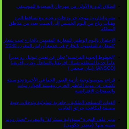
انطلاق الدورة الأولى من مهرجان السعيدية للموسيقى
نشرة انذارية : موجة حر وزخات رعدية مع تساقط البرد
وهبات رياح من اليوم الخميس إلى السبت بعدد من مناطق
المملكة
الاحتفال باليوم الوطني للمغاربة المقيمين بالخارج تحت شعار
“المغاربة المقيمون بالخارج في خدمة أوراش المغرب 2030”
“الخطوط الجوية الفرنسية” تعلن عن تعيين ليونيل رو مديراً
عاماً جديداً لمنطقة شمال إفريقيا والساحل وغرب إفريقيا
(ANSCO) .(بيان صحفي )
قراءة سوسيولوجية :أزمة العبور الجماعي الأخيرة نحو سبتة
تكشف عن موت التاطير الحزبي وهيمنة الخوارزميات
والصفحات الافتراضية
القوات المسلحة الملكية .. جاهزية عملياتية وتدخلات جوية
منسقة لمكافحة حرائق الغابات
تدبير ملف الهجرة “مسؤولية مشتركة” والمغرب “تحمل دوما
نصيبه منها” (مصدر حكومي)