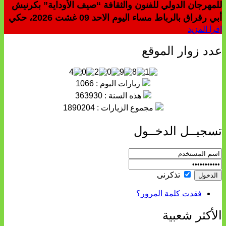
للمهرجان الدولي للفنون والثقافة “صيف الأوداية” بكرنيش
أبي رقراق بالرباط مساء اليوم الاحد 09 غشت 2026، حكي
إقرأ المزيد
عدد زوار الموقع
زيارات اليوم : 1066
هذه السنة : 363930
مجموع الزيارات : 1890204
تسجيــل الدخــول
تذكرنى
فقدت كلمة المرور؟
الأكثر شعبية