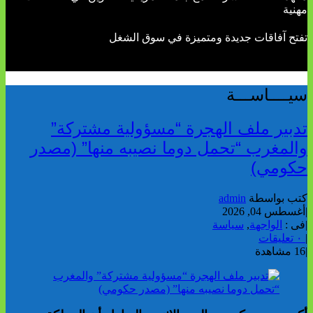
مهنية
تفتح آفاقات جديدة ومتميزة في سوق الشغل
سيــــاســـة
تدبير ملف الهجرة “مسؤولية مشتركة”
والمغرب “تحمل دوما نصيبه منها” (مصدر
حكومي)
كتب بواسطة
admin
|
أغسطس 04, 2026
|
فى :
الواجهة
,
سياسة
|
٠ تعليقات
|
16 مشاهدة