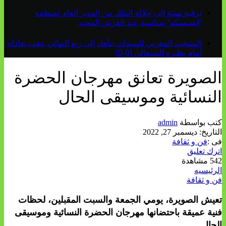
برقية تهنئة إلى جلالة الملك من المدير العام لمنظمة
“إيسيسكو” بمناسبة عيد العرش المجيد
المنتخب المغربي للسيدات يتأهل إلى ربع النهائي عقب تعادله
أمام نظيره السنغالي (0-0)
الصويرة تعانق مهرجان الحضرة
النسائية وموسيقى الحال
كتب بواسطة
admin
التاريخ:
ديسمبر 27, 2022
فى :
فن و ثقافة
اترك تعليق
542 مشاهدة
الرئيسيه
فن و ثقافة
تعيش الصويرة، يومي الجمعة والسبت المقبلين، لحظات
فنية عميقة باحتضانها مهرجان الحضرة النسائية وموسيقى
الحال.