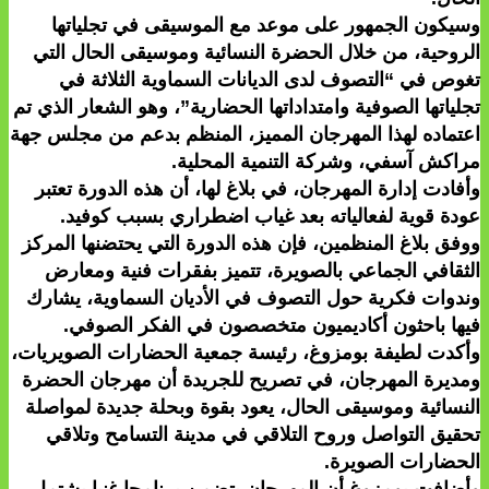
وسيكون الجمهور على موعد مع الموسيقى في تجلياتها
الروحية، من خلال الحضرة النسائية وموسيقى الحال التي
تغوص في “التصوف لدى الديانات السماوية الثلاثة في
تجلياتها الصوفية وامتداداتها الحضارية”، وهو الشعار الذي تم
اعتماده لهذا المهرجان المميز، المنظم بدعم من مجلس جهة
مراكش آسفي، وشركة التنمية المحلية.
وأفادت إدارة المهرجان، في بلاغ لها، أن هذه الدورة تعتبر
عودة قوية لفعالياته بعد غياب اضطراري بسبب كوفيد.
ووفق بلاغ المنظمين، فإن هذه الدورة التي يحتضنها المركز
الثقافي الجماعي بالصويرة، تتميز بفقرات فنية ومعارض
وندوات فكرية حول التصوف في الأديان السماوية، يشارك
فيها باحثون أكاديميون متخصصون في الفكر الصوفي.
وأكدت لطيفة بومزوغ، رئيسة جمعية الحضارات الصويريات،
ومديرة المهرجان، في تصريح للجريدة أن مهرجان الحضرة
النسائية وموسيقى الحال، يعود بقوة وبحلة جديدة لمواصلة
تحقيق التواصل وروح التلاقي في مدينة التسامح وتلاقي
الحضارات الصويرة.
وأضافت بومزوغ أن المهرجان يتضمن برنامجا غنيا يشتمل