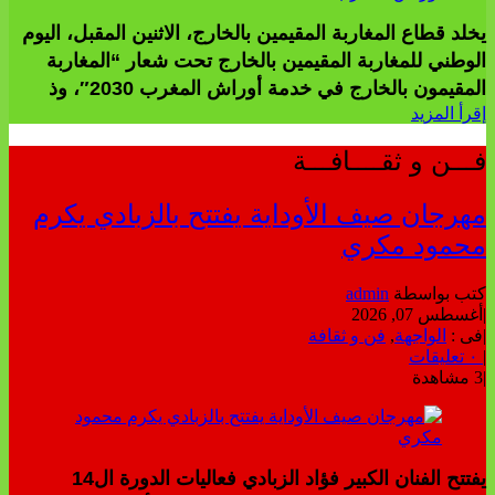
يخلد قطاع المغاربة المقيمين بالخارج، الاثنين المقبل، اليوم
الوطني للمغاربة المقيمين بالخارج تحت شعار “المغاربة
المقيمون بالخارج في خدمة أوراش المغرب 2030″، وذ
إقرأ المزيد
فـــن و ثقــــافـــة
مهرجان صيف الأوداية يفتتح بالزبادي يكرم
محمود مكري
كتب بواسطة
admin
|
أغسطس 07, 2026
|
فى :
الواجهة
,
فن و ثقافة
|
٠ تعليقات
|
3 مشاهدة
يفتتح الفنان الكبير فؤاد الزبادي فعاليات الدورة ال14