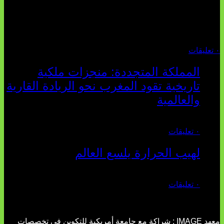
تقول: "كلما اتسعت الفجوة بين تطلعات الشباب الرقمية وواقعهم
السوسيو-اقتصادي، كلما انهارت قدرة السياسة التقليدية على الكلام
والتأط...
أغسطس 04, 2026
٠ تعليقات
المملكة المتجددة: منجزات ملكية
تاريخية تقود المغرب نحو الريادة القارية
والعالمية
يوليو 27, 2026
٠ تعليقات
لهيب الحرارة يلسع العالم
يوليو 02, 2026
٠ تعليقات
معهد IMAGE : شراكة مع جامعة أمريكية للتكوين في تخصصات