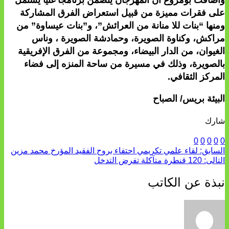
على فقرات مميزة من قبيل استعراض الفرق المشاركة
ومنها “بنات للا منانة من العرائش”، و”بنات عيساوة” من
مراكش، وكناوة الصويرة، وحمادشة الصويرة ، وناس
الغيوان، من الدار البيضاء، ومجموعة من الفرق الإفريقية
بالصويرة، وذلك في مسيرة من ساحة المنزه إلى فضاء
المركز الثقافي.
البيئة بريس/ الصباح
شارك
0
0
0
0
0
السابق:
لقاء علمي تكريمي احتفاء بروح الفقيد المؤرخ محمد مزين
التالى:
120 قنطرة متآكلة تفرض التدخل
نبذة عن الكاتب