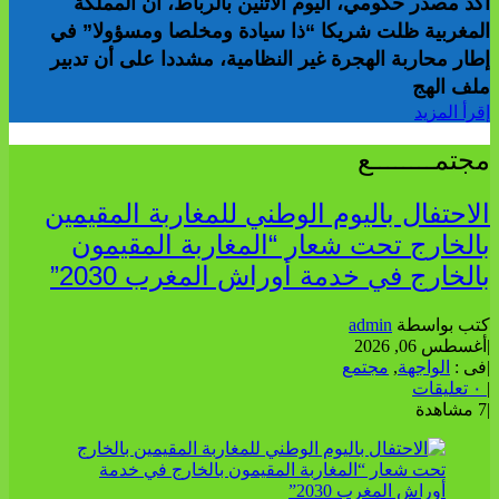
أكد مصدر حكومي، اليوم الاثنين بالرباط، أن المملكة
المغربية ظلت شريكا “ذا سيادة ومخلصا ومسؤولا” في
إطار محاربة الهجرة غير النظامية، مشددا على أن تدبير
ملف الهج
إقرأ المزيد
مجتمــــــــع
الاحتفال باليوم الوطني للمغاربة المقيمين
بالخارج تحت شعار “المغاربة المقيمون
بالخارج في خدمة أوراش المغرب 2030”
كتب بواسطة
admin
|
أغسطس 06, 2026
|
فى :
الواجهة
,
مجتمع
|
٠ تعليقات
|
7 مشاهدة