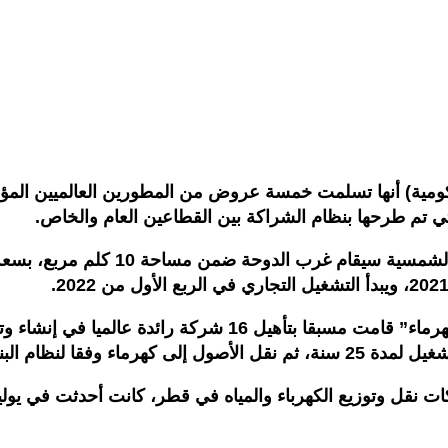
 (حكومية) أنها تسلمت خمسة عروض من المطورين العالميين 
التي تم طرحها بنظام الشراكة بين القطاعين العام والخاص.
وأضاف البيان أن المؤسسة العامة القطرية للكهرباء والماء “كه
ملكية “بوث” المعروف عالميا.
ء والمياه في قطر، كانت أحدثت في يوليوز 2000 من أجل تنظيم وتأمين الكهرباء والم