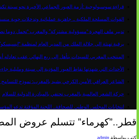
قراءة سوسيولوجية :أزمة العبور الجماعي الأخيرة نحو سبتة ت
القوات المسلحة الملكية .. جاهزية عملياتية وتدخلات جوية منس
تدبير ملف الهجرة “مسؤولية مشتركة” والمغرب “تحمل دوما نص
برقية تهنئة إلى جلالة الملك من المدير العام لمنظمة “إيسيسكو
المنتخب المغربي للسيدات يتأهل إلى ربع النهائي عقب تعادله أمام 
الأحداث التي شهدتها نقاط العبور المؤدية إلى سبتة ومليلية ج
الشاعر العراقي الأمين الكرخي يشيد بالمغرب: نموذج للتسامح 
حركة الشعر العالمية بالمغرب تحتفي بالمبادرة الدولية للسلام
انتخابات المجلس الوطني للصحافة.. اللجنة المؤقتة تدعو المؤسسات
قطر..”كهرماء” تتسلم عروض المطو
كتب بواسطة
admin