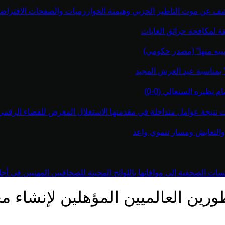
كشف عن موت التاطير الحزبي وهيمنة الخوارزميات والصفحات الافتراضي
قة لمكافحة حرائق الغابات
يبه منها” (مصدر حكومي)
” بمناسبة عيد العرش المجيد
نظيره السنغالي (0-0)
اءت نتيجة عوامل متداخلة في مقدمتها الاستغلال المغرض للفضاء الرقم
والتعايش ومسار تنموي واعد
 الصحفية إلى موافاتها باللوائح المحينة للصحافيين المهنيين في أجل أقص
رين العالميين المؤهلين لإنشاء 