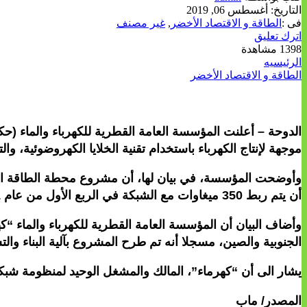
التاريخ:
أغسطس 06, 2019
فى :
الطاقة و الاقتصاد الأخضر
,
غير مصنف
اترك تعليق
1398 مشاهدة
الرئيسيه
الطاقة و الاقتصاد الأخضر
الدوحة – أعلنت المؤسسة العامة القطرية للكهرباء والماء
موجهة لإنتاج الكهرباء باستخدام تقنية الخلايا الكهروضوئية، و
أن يتم ربط 350 ميغاوات مع الشبكة في الربع الأول من عام 2021، ويبدأ التشغيل التجاري في الربع الأول من 2022.
الجنوبية والصين، مسجلا أنه تم طرح المشروع بآلية البناء والتشغيل لمدة 25 سنة، ثم نقل الأصول إلى كهرماء وفقا لنظام البناء والتملك والتشغيل ونقل ال
يشار الى أن “كهرماء”، المالك والمشغل الوحيد لمنظومة شبكات نقل وتوزيع الكهربا
المصدر/ ماب