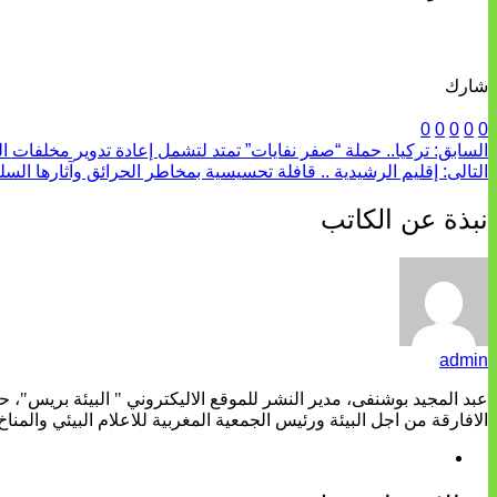
شارك
0
0
0
0
0
السابق:
تركيا.. حملة “صفر نفايات” تمتد لتشمل إعادة تدوير مخلفات ا
التالى:
إقليم الرشيدية .. قافلة تحسيسية بمخاطر الحرائق وآثارها السل
نبذة عن الكاتب
admin
عبد المجيد بوشنفى، مدير النشر للموقع الاليكتروني " البيئة بريس"، 
الافارقة من اجل البيئة ورئيس الجمعية المغربية للاعلام البيئي والمناخ