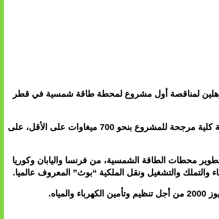
المؤهلين لمناقصة أول مشروع لمحطة طاقة شمسية في قطر
وأوضحت المؤسسة، في بيان لها، أن مشروع محطة الطاقة الشمسية سيقام غرب الدوحة ضمن مساحة 10 كلم مربع، بسعة كلية مرجحة للمشروع بنحو 700 ميغاوات على الأقل، على
رماء” قامت مسبقا بتأهيل 16 شركة رائدة عالميا في إنشاء وتطوير محطات الطاقة الشمسية، من فرنسا واليابان وكوريا
ياه.