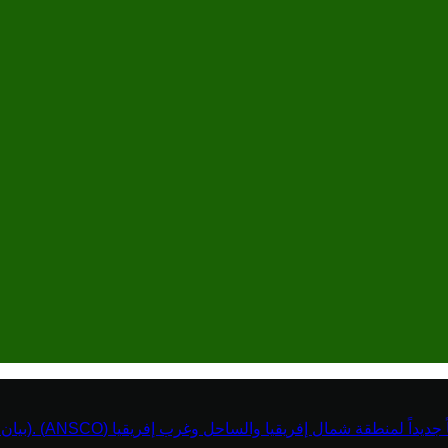
نطقة شمال إفريقيا والساحل وغرب إفريقيا (ANSCO) .(بيان صحفي )