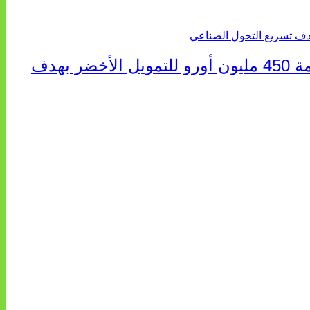
المغرب: مجموعة البنك الأفريقي للتنمية ومجموعة OCP توقعان ضمانًا ائتمانيًا جزئيًا بقيمة 450 مليون أورو للتمويل الأخضر بهدف