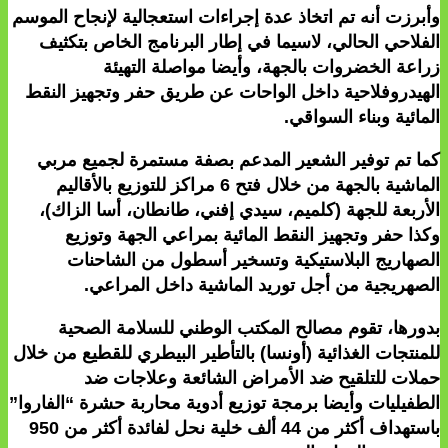
وأبرزت أنه تم اتخاذ عدة إجراءات استعجالية لإنجاح الموسم
الفلاحي الحالي، لاسيما في إطار البرنامج الخاص بتكثيف
زراعة الخضروات بالجهة، وأيضا مواصلة التهيئة
الهيدروفلاحية داخل الواحات عن طريق حفر وتجهيز النقط
المائية وبناء السواقي.
كما تم توفير الشعير المدعم بصفة مستمرة لجميع مربي
الماشية بالجهة من خلال فتح 6 مراكز للتوزيع بالأقاليم
الأربعة للجهة (كلميم، سيدي إفني، طانطان، أسا الزاك)،
وكذا حفر وتجهيز النقط المائية بمراعي الجهة وتوزيع
الصهاريج البلاستيكية وتسخير أسطول من الشاحنات
الصهريجية من أجل توريد الماشية داخل المراعي.
بدورها، تقوم مصالح المكتب الوطني للسلامة الصحية
للمنتجات الغذائية (أونسا) بالتأطير البيطري للقطيع من خلال
حملات للتلقيح ضد الأمراض الشائعة وعلاجات ضد
الطفيليات وأيضا برمجة توزيع أدوية محاربة حشرة “الفاروا”
باستهداف أكثر من 44 ألف خلية نحل لفائدة أكثر من 950