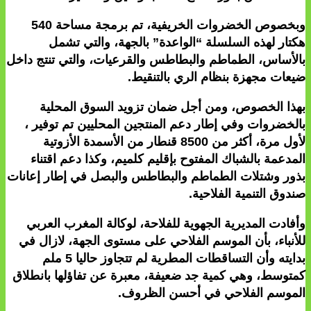
وبخصوص الخضروات الخريفية، تم برمجة مساحة 540
هكتار لهذه السلسلة “الواعدة” بالجهة، والتي تشمل
بالأساس، الطماطم والبطاطس والقرعيات، والتي تنتج داخل
ضيعات مجهزة بنظام الري بالتنقيط.
بهذا الخصوص، ومن أجل ضمان تزويد السوق المحلية
بالخضروات وفي إطار دعم المنتجين المحليين تم توفير ،
لأول مرة، أكثر من 8500 قنطار من الأسمدة الأزوتية
المدعمة بالشباك المفتوح بإقليم كلميم، وكذا دعم اقتناء
بذور وشتلات الطماطم والبطاطس والبصل في إطار إعانات
صندوق التنمية الفلاحية.
وأفادت المديرية الجهوية للفلاحة، لوكالة المغرب العربي
للأنباء، بأن الموسم الفلاحي على مستوى الجهة، لازال في
بدايته وأن التساقطات المطرية لم تتجاوز حاليا 5 ملم
كمتوسط، وهي كمية جد ضعيفة، معبرة عن تفاؤلها بانطلاق
الموسم الفلاحي في أحسن الظروف.