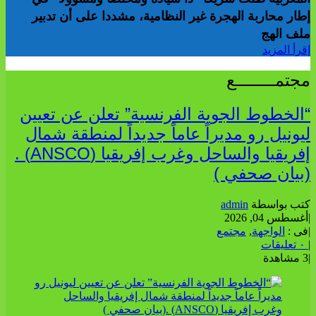
إطار محاربة الهجرة غير النظامية، مشددا على أن تدبير
ملف الهج
إقرأ المزيد
مجتمــــــــع
“الخطوط الجوية الفرنسية” تعلن عن تعيين
ليونيل رو مديراً عاماً جديداً لمنطقة شمال
إفريقيا والساحل وغرب إفريقيا (ANSCO) .
(بيان صحفي )
كتب بواسطة
admin
|
أغسطس 04, 2026
|
فى :
الواجهة
,
مجتمع
|
٠ تعليقات
|
3 مشاهدة