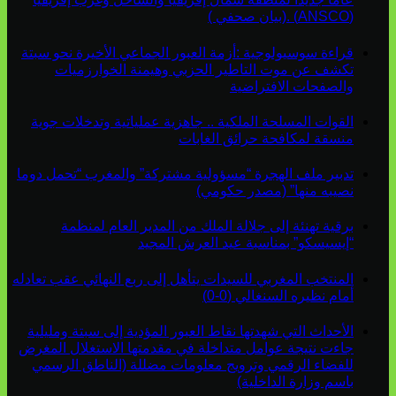
(ANSCO) .(بيان صحفي )
قراءة سوسيولوجية :أزمة العبور الجماعي الأخيرة نحو سبتة
تكشف عن موت التاطير الحزبي وهيمنة الخوارزميات
والصفحات الافتراضية
القوات المسلحة الملكية .. جاهزية عملياتية وتدخلات جوية
منسقة لمكافحة حرائق الغابات
تدبير ملف الهجرة “مسؤولية مشتركة” والمغرب “تحمل دوما
نصيبه منها” (مصدر حكومي)
برقية تهنئة إلى جلالة الملك من المدير العام لمنظمة
“إيسيسكو” بمناسبة عيد العرش المجيد
المنتخب المغربي للسيدات يتأهل إلى ربع النهائي عقب تعادله
أمام نظيره السنغالي (0-0)
الأحداث التي شهدتها نقاط العبور المؤدية إلى سبتة ومليلية
جاءت نتيجة عوامل متداخلة في مقدمتها الاستغلال المغرض
للفضاء الرقمي وترويج معلومات مضللة (الناطق الرسمي
باسم وزارة الداخلية)