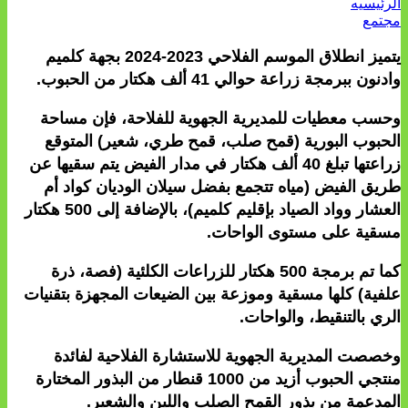
الرئيسيه
مجتمع
يتميز انطلاق الموسم الفلاحي 2023-2024 بجهة كلميم
وادنون ببرمجة زراعة حوالي 41 ألف هكتار من الحبوب.
وحسب معطيات للمديرية الجهوية للفلاحة، فإن مساحة
الحبوب البورية (قمح صلب، قمح طري، شعير) المتوقع
زراعتها تبلغ 40 ألف هكتار في مدار الفيض يتم سقيها عن
طريق الفيض (مياه تتجمع بفضل سيلان الوديان كواد أم
العشار وواد الصياد بإقليم كلميم)، بالإضافة إلى 500 هكتار
مسقية على مستوى الواحات.
كما تم برمجة 500 هكتار للزراعات الكلئية (فصة، ذرة
علفية) كلها مسقية وموزعة بين الضيعات المجهزة بتقنيات
الري بالتنقيط، والواحات.
وخصصت المديرية الجهوية للاستشارة الفلاحية لفائدة
منتجي الحبوب أزيد من 1000 قنطار من البذور المختارة
المدعمة من بذور القمح الصلب واللين والشعير.