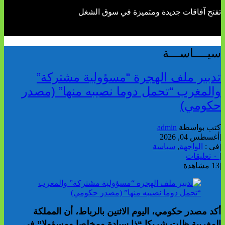
تفتح آفاقات جديدة ومتميزة في سوق الشغل
سيــــاســـة
تدبير ملف الهجرة “مسؤولية مشتركة”
والمغرب “تحمل دوما نصيبه منها” (مصدر
حكومي)
كتب بواسطة
admin
|
أغسطس 04, 2026
|
فى :
الواجهة
,
سياسة
|
٠ تعليقات
|
13 مشاهدة
أكد مصدر حكومي، اليوم الاثنين بالرباط، أن المملكة
المغربية ظلت شريكا “ذا سيادة ومخلصا ومسؤولا” في