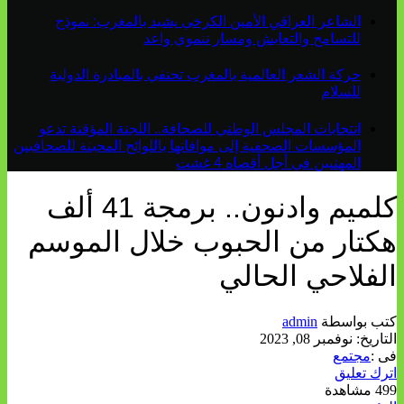
الشاعر العراقي الأمين الكرخي يشيد بالمغرب: نموذج
للتسامح والتعايش ومسار تنموي واعد
حركة الشعر العالمية بالمغرب تحتفي بالمبادرة الدولية
للسلام
انتخابات المجلس الوطني للصحافة.. اللجنة المؤقتة تدعو
المؤسسات الصحفية إلى موافاتها باللوائح المحينة للصحافيين
المهنيين في أجل أقصاه 4 غشت
كلميم وادنون.. برمجة 41 ألف
هكتار من الحبوب خلال الموسم
الفلاحي الحالي
كتب بواسطة
admin
التاريخ:
نوفمبر 08, 2023
فى :
مجتمع
اترك تعليق
499 مشاهدة