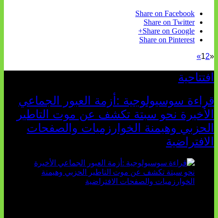
Share on Facebook
Share on Twitter
Share on Google+
Share on Pinterest
»
1
2
«
افتتاحية
قراءة سوسيولوجية :أزمة العبور الجماعي
الأخيرة نحو سبتة تكشف عن موت التاطير
الحزبي وهيمنة الخوارزميات والصفحات
الافتراضية
تثبت أحداث سبتة الأخيرة الأطروحة السوسيولوجية التي
تقول: "كلما اتسعت الفجوة بين تطلعات الشباب الرقمية وواقعهم
السوسيو-اقتصادي، كلما انهارت قدرة السياسة التقليدية على الكلام