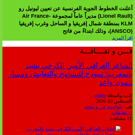
أعلنت الخطوط الجوية الفرنسية عن تعيين ليونيل رو
(Lionel Rault) مديراً عاماً لمجموعة Air France-
KLM بمنطقة شمال إفريقيا و الساحل وغرب إفريقيا
(ANSCO)، وذلك ابتداءً من فاتح
إقرأ المزيد
فـــن و ثقــــافـــة
الشاعر العراقي الأمين الكرخي يشيد
بالمغرب: نموذج للتسامح والتعايش ومسار
تنموي واعد
كتب بواسطة
admin
|
أغسطس 02, 2026
|
فى :
الواجهة
,
فن و ثقافة
|
٠ تعليقات
|
11 مشاهدة