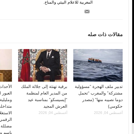
المغربية للاعلام البيئي والمناخ.
مقالات ذات صله
تدبير ملف الهجرة “مسؤولية
برقية تهنئة إلى جلالة الملك
الأحداث
مشتركة” والمغرب “تحمل
من المدير العام لمنظمة
العبور 
دوما نصيبه منها” (مصدر
“إيسيسكو” بمناسبة عيد
ومليلية
حكومي)
العرش المجيد
متداخلة
الاستغل
أغسطس 04, 2026
أغسطس 04, 2026
الرقمي
مضللة 
باسم وز