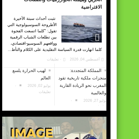
الافتراضية
تثبت أحداث سبتة الأخيرة
الأطروحة السوسيولوجية التي
تقول: "كلما اتسعت الفجوة
بين تطلعات الشباب الرقمية
وواقعهم السوسيو-اقتصادي،
كلما انهارت قدرة السياسة التقليدية على الكلام والتأط...
أغسطس 04, 2026
٠ تعليقات
المملكة المتجددة:
لهيب الحرارة يلسع
منجزات ملكية تاريخية تقود
العالم
المغرب نحو الريادة القارية
يوليو 02, 2026
٠
تعليقات
والعالمية
يوليو 27, 2026
٠
تعليقات