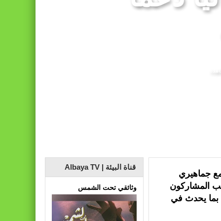
 تعادله أمام نظيره السنغالي (0-0)
قناة البيئة | Albaya TV
مع جماهيري
ب المشاركون
وثائقي تحت الشمس
 بما يحدث في