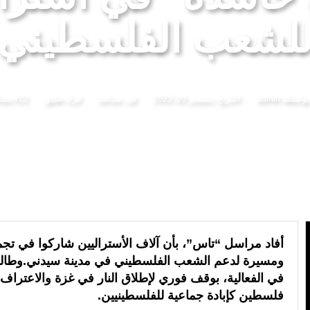
 لمنظمة “إيسيسكو” بمناسبة عيد العرش المجيد
المنتخب المغربي للسيدات يتأهل إلى ربع النهائي عقب
لشعب الفلسطيني
بواسطة
admin
التاريخ:
ديسمبر 03, 2023
فى :
سياسة
اترك تعليق
412 مشاهدة
أفاد مراسل “تاس”، بأن آلاف الأستراليين شاركوا في تج
ومسيرة لدعم الشعب الفلسطيني في مدينة سيدني.وطال
في الفعالية، بوقف فوري لإطلاق النار في غزة والاعتراف
فلسطين كإبادة جماعية للفلسطينيين.