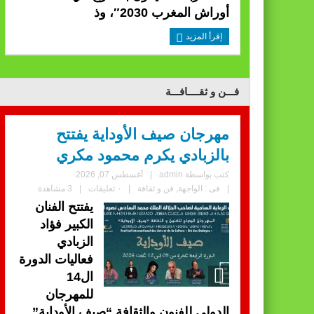
أوراش المغرب 2030″، وذ
إقرأ المزيد
فـــن و ثقــــافـــة
مهرجان صيف الأوداية يفتتح
بالزبادي يكرم محمود مكري
كتب بواسطة
admin
|
أغسطس 07, 2026
|
فى :
الواجهة
,
فن و ثقافة
|
٠ تعليقات
|
3 مشاهدة
يفتتح الفنان
الكبير فؤاد
الزبادي
فعاليات الدورة
ال14
للمهرجان
الدولي للفنون والثقافة “صيف الأوداية”