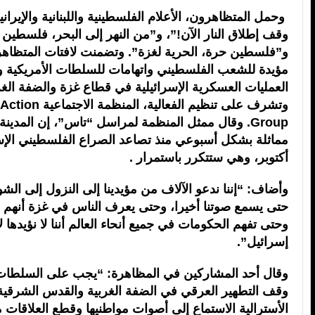
وحمل المتظاهرون، الأعلام الفلسطينية واللبنانية والإيران
وقف إطلاق النار الآن!”، و”من النهر إلى البحر، فلسطين
و”فلسطين حرة، الحرية لغزة”. وتضمنت لافتات المتظاه
مؤيدة للشعب الفلسطيني واتهامات للسلطات الأمريكية وا
العمليات العسكرية الإسرائيلية في قطاع غزة والضفة الغر
وتشرف على تنظيم الفعالية،
Group. وقال ممثل المنظمة لمراسل “تاس”، إن المدين
أكتوبر، وهي ستتكرر باستمرار .
وأضاف: “إننا ندعو الآلاف من مؤيدينا إلى النزول إلى الش
حتى يسمع صوتنا أخيرا، وحتى يعرف الناس في غزة أنهم 
وحتى تفهم الحكومات في جميع أنحاء العالم أننا لا نؤيدها ل
إسرائيل”.
وقال أحد المشاركين في المظاهرة: “يجب على السلطات ا
وقف التطهير العرقي في الضفة الغربية والقدس الشرقية
الأسترالية الاستماع إلى أصوات مواطنيها وقطع العلاقات 