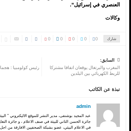
العنصري في إسرائيل”.
وكالات
0
0
0
0
0
شارك
السابق:
المغرب والبرتغال يوقعان اتفاقا مشتركا
رئيس كولومبيا : هجما
للربط الكهربائي بين البلدين
نبذة عن الكاتب
admin
عبد المجيد بوشنفى، مدير النشر للموقع الاليكتروني " الب
جائزة الحسن الثاني للبيئة في صنف الاعلام ، و جائزة التعا
في الاعلام البيئي، عضو بشبكة الصحفيين الافارقة من اجل 