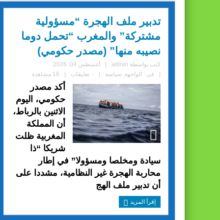
تدبير ملف الهجرة “مسؤولية
مشتركة” والمغرب “تحمل دوما
نصيبه منها” (مصدر حكومي)
كتب بواسطة
admin
|
أغسطس 04, 2026
|
فى :
الواجهة
,
سياسة
|
٠ تعليقات
|
16 مشاهدة
أكد مصدر
حكومي، اليوم
الاثنين بالرباط،
أن المملكة
المغربية ظلت
شريكا “ذا
سيادة ومخلصا ومسؤولا” في إطار
محاربة الهجرة غير النظامية، مشددا على
أن تدبير ملف الهج
إقرأ المزيد