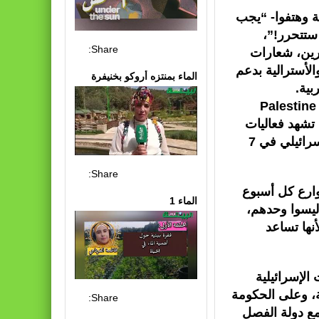
ية وهتفوا- “يجب
 ستتحرر!”،
Share:
رين، شعارات
لأسترالية بدعم
الماء بمنتزه أروكو بخنيفرة
بية.
 المنظمة الاجتماعية Palestine Action
ة تشهد فعاليات
مماثلة بشكل أسبوعي منذ تصاعد الصراع الفلسطيني الإسرائيلي في 7
Share:
وارع كل أسبوع
الماء 1
ليسوا وحدهم،
أنها تساعد
لإسرائيلية
، وعلى الحكومة
Share:
مع دولة الفصل