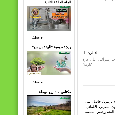
الماء الحلقة الثانية
Share:
ورة تعريفية "للبيئة بريس".
التالى:
ت إسرائيل على غزة
“نازية”
Share:
مكناس مشاريع مهملة
يئة بريس"، حاصل على
ون المغربي- الالماني
البيئة ورئيس الجمعية