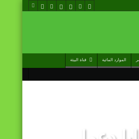
ر
الموارد المائية
قناة البيئة
ا دعما
مل دوما نصيبه منها” (مصدر حكومي)