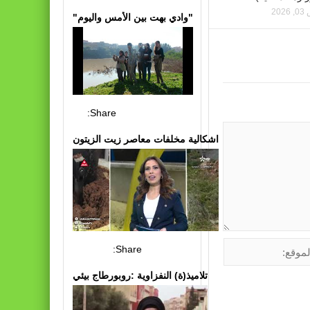
20
"وادي بهت بين الأمس واليوم"
Share:
اشكالية مخلفات معاصر زيت الزيتون
Share:
تلاميذ(ة) النفزاوية :روبورطاج بيئي