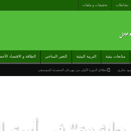
نشاطات
تحقيقات و ملفات
متابعات بيئية
التربية البيئية
التغير المناخي
الطاقة و الاقتصاد الأخض
حمود مكري
انطلاق الدورة الأولى من مهرجان السعيدية للموسيقى
قط البرد وهبات رياح من اليوم الخميس إلى السبت بعدد من مناطق المملكة
ارج تحت شعار “المغاربة المقيمون بالخارج في خدمة أوراش المغرب 2030”
راً عاماً جديداً لمنطقة شمال إفريقيا والساحل وغرب إفريقيا (ANSCO) .(بيان صحفي )
خيرة نحو سبتة تكشف عن موت التاطير الحزبي وهيمنة الخوارزميات والصفحات الافتراضية
حاشدة” في أسترالي
وتدخلات جوية منسقة لمكافحة حرائق الغابات
تدبير ملف الهجرة “مسؤولية مشتركة” والمغرب “تح