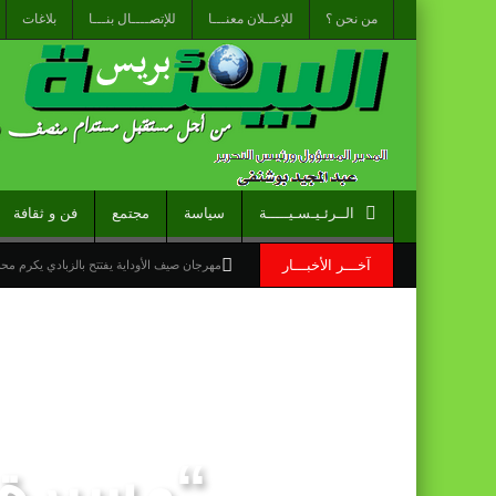
من نحن ؟
للإعــلان معنـــا
للإتصــــال بنـــا
بلاغات
الــرئـيـسـيـــــة
سياسة
مجتمع
فن و ثقافة
آخـــر الأخبـــار
مهرجان صيف الأوداية يفتتح بالزبادي يكرم م
نشرة انذارية : موجة حر وزخات رعدية مع تسا
الاحتفال باليوم الوطني للمغاربة المقيمين بالخ
“الخطوط الجوية الفرنسية” تعلن عن تعيين ليونيل رو مدي
قراءة سوسيولوجية :أزمة العبور الجماعي الأ
“مسيرة 
القوات المسلحة الملكية .. جاهزية عملياتية 