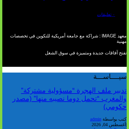
يوليو 02, 2026
٠ تعليقات
معهد IMAGE : شراكة مع جامعة أمريكية للتكوين في تخصصات
مهنية
تفتح آفاقات جديدة ومتميزة في سوق الشغل
سيــــاســـة
تدبير ملف الهجرة “مسؤولية مشتركة”
والمغرب “تحمل دوما نصيبه منها” (مصدر
حكومي)
كتب بواسطة
admin
|
أغسطس 04, 2026