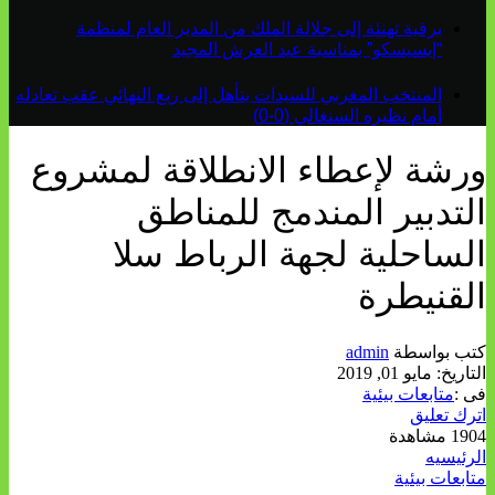
برقية تهنئة إلى جلالة الملك من المدير العام لمنظمة
“إيسيسكو” بمناسبة عيد العرش المجيد
المنتخب المغربي للسيدات يتأهل إلى ربع النهائي عقب تعادله
أمام نظيره السنغالي (0-0)
ورشة لإعطاء الانطلاقة لمشروع
التدبير المندمج للمناطق
الساحلية لجهة الرباط سلا
القنيطرة
كتب بواسطة
admin
التاريخ:
مايو 01, 2019
فى :
متابعات بيئية
اترك تعليق
1904 مشاهدة
الرئيسيه
متابعات بيئية