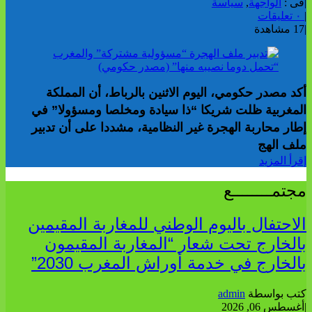
|
فى :
الواجهة
,
سياسة
|
٠ تعليقات
|
17 مشاهدة
أكد مصدر حكومي، اليوم الاثنين بالرباط، أن المملكة
المغربية ظلت شريكا “ذا سيادة ومخلصا ومسؤولا” في
إطار محاربة الهجرة غير النظامية، مشددا على أن تدبير
ملف الهج
إقرأ المزيد
مجتمــــــــع
الاحتفال باليوم الوطني للمغاربة المقيمين
بالخارج تحت شعار “المغاربة المقيمون
بالخارج في خدمة أوراش المغرب 2030”
كتب بواسطة
admin
|
أغسطس 06, 2026