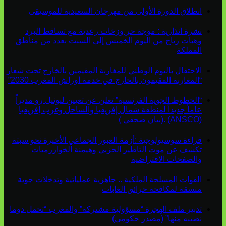
انطلاق الدورة الأولى من مهرجان السعيدية للموسيقى
نشرة انذارية : موجة حر وزخات رعدية مع تساقط البرد
وهبات رياح من اليوم الخميس إلى السبت بعدد من مناطق
المملكة
الاحتفال باليوم الوطني للمغاربة المقيمين بالخارج تحت شعار
“المغاربة المقيمون بالخارج في خدمة أوراش المغرب 2030”
“الخطوط الجوية الفرنسية” تعلن عن تعيين ليونيل رو مديراً
عاماً جديداً لمنطقة شمال إفريقيا والساحل وغرب إفريقيا
(ANSCO) .(بيان صحفي )
قراءة سوسيولوجية :أزمة العبور الجماعي الأخيرة نحو سبتة
تكشف عن موت التاطير الحزبي وهيمنة الخوارزميات
والصفحات الافتراضية
القوات المسلحة الملكية .. جاهزية عملياتية وتدخلات جوية
منسقة لمكافحة حرائق الغابات
تدبير ملف الهجرة “مسؤولية مشتركة” والمغرب “تحمل دوما
نصيبه منها” (مصدر حكومي)