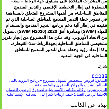
من المبادرات المتخذة على مستوى جهة الرباط – سلا–
القنيطرة في إطار التخطيط الإقليمي والتدبير المندمج
للمناطق الساحلية، من أهمها المشروع المتعلق بالمساهمة
في تطوير خطة التدبير المندمج للمناطق الساحلية الذي تم
تنفيذه في إطار آلية دعم برنامج التدبير المندمج والمستدام
للمياه (SWIM) ومبادرة أفق 2020 (SWIM H2020) ،بتمويل
من الاتحاد الأوروبي. وقد مكن هذا المشروع من إنجاز تقرير
تشخيصي للمناطق الساحلية بجهةالرباط-سلا-القنيطرة،
وكذا إعداد رؤية وخطة عمل للتدبير المندمج للمناطق
الساحلية في الجهة المعنية.
شارك
0
0
0
0
0
السابق:
قروض ستخصص لتمويل مشروع «برنامج التزويد بالماء
الصالح للشرب بالمراكز الصغرى والمتوسطة».
التالى:
شروع وكالة مكناس الإسماعيلية لصندوق الوطني للضمان
الاجتماعي في العمل: خلف ارتياحا كبيرا لدى الساكنة الإسماعيلية
نبذة عن الكاتب