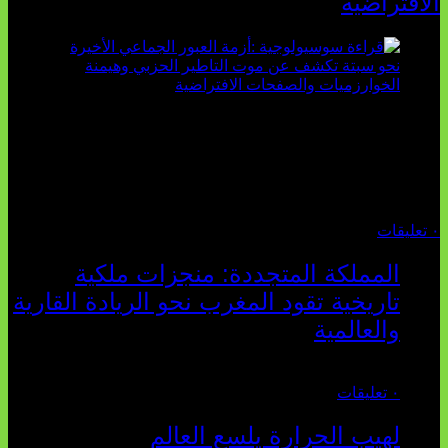
الافتراضية
تثبت أحداث سبتة الأخيرة الأطروحة السوسيولوجية التي
تقول: "كلما اتسعت الفجوة بين تطلعات الشباب الرقمية وواقعهم
السوسيو-اقتصادي، كلما انهارت قدرة السياسة التقليدية على الكلام
والتأط...
أغسطس 04, 2026
٠ تعليقات
المملكة المتجددة: منجزات ملكية
تاريخية تقود المغرب نحو الريادة القارية
والعالمية
يوليو 27, 2026
٠ تعليقات
لهيب الحرارة يلسع العالم