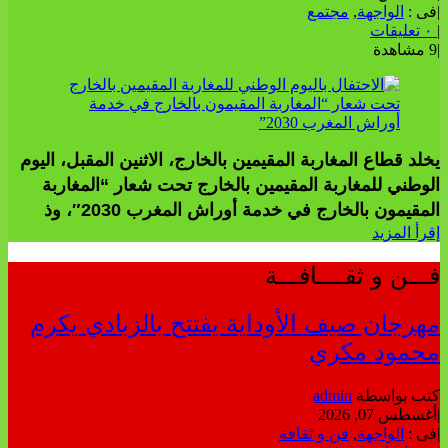
|
فى :
الواجهة
,
مجتمع
|
٠ تعليقات
|
9 مشاهدة
يخلد قطاع المغاربة المقيمين بالخارج، الاثنين المقبل، اليوم
الوطني للمغاربة المقيمين بالخارج تحت شعار “المغاربة
المقيمون بالخارج في خدمة أوراش المغرب 2030″، وذ
إقرأ المزيد
فـــن و ثقــــافـــة
مهرجان صيف الأوداية يفتتح بالزبادي يكرم
محمود مكري
كتب بواسطة
admin
|
أغسطس 07, 2026
|
فى :
الواجهة
,
فن و ثقافة