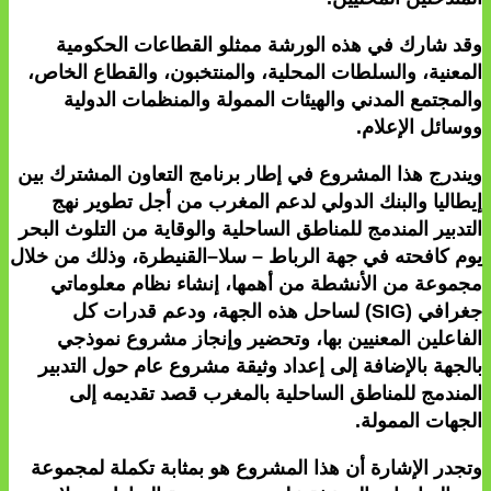
وقد شارك في هذه الورشة ممثلو القطاعات الحكومية
المعنية، والسلطات المحلية، والمنتخبون، والقطاع الخاص،
والمجتمع المدني والهيئات الممولة والمنظمات الدولية
ووسائل الإعلام.
ويندرج هذا المشروع في إطار برنامج التعاون المشترك بين
إيطاليا والبنك الدولي لدعم المغرب من أجل تطوير نهج
التدبير المندمج للمناطق الساحلية والوقاية من التلوث البحر
يوم كافحته في جهة الرباط – سلا–القنيطرة، وذلك من خلال
مجموعة من الأنشطة من أهمها، إنشاء نظام معلوماتي
جغرافي (SIG) لساحل هذه الجهة، ودعم قدرات كل
الفاعلين المعنيين بها، وتحضير وإنجاز مشروع نموذجي
بالجهة بالإضافة إلى إعداد وثيقة مشروع عام حول التدبير
المندمج للمناطق الساحلية بالمغرب قصد تقديمه إلى
الجهات الممولة.
وتجدر الإشارة أن هذا المشروع هو بمثابة تكملة لمجموعة