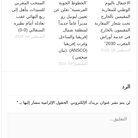
الاحتفال باليوم
“الخطوط الجوية
المنتخب المغربي
الوطني للمغاربة
الفرنسية” تعلن عن
للسيدات يتأهل إلى
المقيمين بالخارج
تعيين ليونيل رو
ربع النهائي عقب
تحت شعار “المغاربة
مديراً عاماً جديداً
تعادله أمام نظيره
المقيمون بالخارج
لمنطقة شمال
السنغالي (0-0)
في خدمة أوراش
إفريقيا والساحل
أغسطس 04, 2026
المغرب 2030”
وغرب إفريقيا
(ANSCO) .(بيان
أغسطس 06, 2026
صحفي )
أغسطس 04, 2026
الرد
لن يتم نشر عنوان بريدك الإلكتروني.
الحقول الإلزامية مشار إليها بـ
*