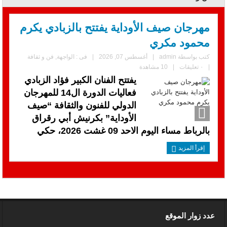
مهرجان صيف الأوداية يفتتح بالزبادي يكرم
محمود مكري
كتب بواسطة
admin
|
أغسطس 07, 2026
|
فى :
الواجهة
,
فن و ثقافة
|
٠ تعليقات
|
10 مشاهدة
يفتتح الفنان الكبير فؤاد الزبادي
فعاليات الدورة ال14 للمهرجان
الدولي للفنون والثقافة “صيف
الأوداية” بكرنيش أبي رقراق
بالرباط مساء اليوم الاحد 09 غشت 2026، حكي
إقرأ المزيد
عدد زوار الموقع