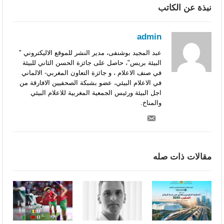
نبذة عن الكاتب
السنغالي (0-0)
admin
عبد المجيد بوشنفى، مدير النشر للموقع الاليكتروني "
البيئة بريس"، حاصل على جائزة الحسن الثاني للبيئة
في صنف الاعلام ، و جائزة التعاون المغربي- الالماني
في الاعلام البيئي، عضو بشبكة الصحفيين الافارقة من
اجل البيئة ورئيس الجمعية المغربية للاعلام البيئي
والمناخ.
مقالات ذات صله