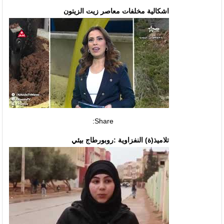
اشكالية مخلفات معاصر زيت الزيتون
Share:
تلاميذ(ة) النفزاوية :روبورطاج بيئي