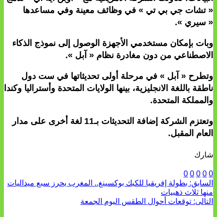
« تشات جي بي تي » في وظائف معينة وفي مساعدها
« سيري ».
وبات بإمكان مستخدمي الأجهزة الوصول إلى نموذج الذكاء
الاصطناعي من دون مغادرة نظام « آبل ».
وتطرح « آبل » في مرحلة أولى تحديثاتها في ست دول
ناطقة باللغة الانجليزية، بينها الولايات المتحدة وأستراليا وكندا
والمملكة المتحدة.
وتعتزم الشركة إضافة التحديثات بـ11 لغة أخرى على مدار
العام المقبل.
شارك
0
0
0
0
0
السابق:
بطولة إفريقيا للكيك بوكسينغ.. المغرب يحرز سبع ميداليات
منها ثلاث ذهبيات
التالى:
توقعات أحوال الطقس اليوم الجمعة