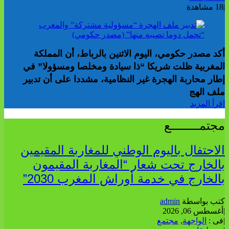
|
18 مشاهدة
أكد مصدر حكومي، اليوم الاثنين بالرباط، أن المملكة
المغربية ظلت شريكا “ذا سيادة ومخلصا ومسؤولا” في
إطار محاربة الهجرة غير النظامية، مشددا على أن تدبير
ملف الهج
إقرأ المزيد
مجتمــــــــع
الاحتفال باليوم الوطني للمغاربة المقيمين
بالخارج تحت شعار “المغاربة المقيمون
بالخارج في خدمة أوراش المغرب 2030”
كتب بواسطة
admin
|
أغسطس 06, 2026
|
فى :
الواجهة
,
مجتمع