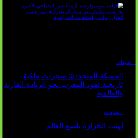
تثبت أحداث سبتة الأخيرة الأطروحة السوسيولوجية التي
تقول: "كلما اتسعت الفجوة بين تطلعات الشباب الرقمية وواقعهم
السوسيو-اقتصادي، كلما انهارت قدرة السياسة التقليدية على الكلام
والتأط...
أغسطس 04, 2026
٠ تعليقات
المملكة المتجددة: منجزات ملكية
تاريخية تقود المغرب نحو الريادة القارية
والعالمية
يوليو 27, 2026
٠ تعليقات
لهيب الحرارة يلسع العالم