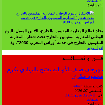
|
٠ تعليقات
|
9 مشاهدة
يخلد قطاع المغاربة المقيمين بالخارج، الاثنين المقبل، اليوم
الوطني للمغاربة المقيمين بالخارج تحت شعار “المغاربة
المقيمون بالخارج في خدمة أوراش المغرب 2030″، وذ
إقرأ المزيد
فـــن و ثقــــافـــة
مهرجان صيف الأوداية يفتتح بالزبادي يكرم
محمود مكري
كتب بواسطة
admin
|
أغسطس 07, 2026
|
فى :
الواجهة
,
فن و ثقافة
|
٠ تعليقات
|
6 مشاهدة