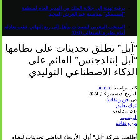
برقية تهنئة إلى جلالة الملك من المدير العام لمنظمة
“إيسيسكو” بمناسبة عيد العرش المجيد
المنتخب المغربي للسيدات يتأهل إلى ربع النهائي عقب تعادله
أمام نظيره السنغالي (0-0)
“آبل” تطلق تحديثات على نظامها
“آبل إنتلدجنس” القائم على
الذكاء الاصطناعي التوليدي
كتب بواسطة
admin
التاريخ:
ديسمبر 13, 2024
فى :
فن و ثقافة
اترك تعليق
402 مشاهدة
الرئيسيه
فن و ثقافة
أطلقت شركة “آبل” أول الأربعاء الماضي تحديثات لنظام