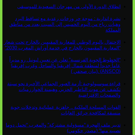
انطلاق الدورة الأولى من مهرجان السعيدية للموسيقى
نشرة انذارية : موجة حر وزخات رعدية مع تساقط البرد
وهبات رياح من اليوم الخميس إلى السبت بعدد من مناطق
المملكة
الاحتفال باليوم الوطني للمغاربة المقيمين بالخارج تحت شعار
“المغاربة المقيمون بالخارج في خدمة أوراش المغرب 2030”
“الخطوط الجوية الفرنسية” تعلن عن تعيين ليونيل رو مديراً
عاماً جديداً لمنطقة شمال إفريقيا والساحل وغرب إفريقيا
(ANSCO) .(بيان صحفي )
قراءة سوسيولوجية :أزمة العبور الجماعي الأخيرة نحو سبتة
تكشف عن موت التاطير الحزبي وهيمنة الخوارزميات
والصفحات الافتراضية
القوات المسلحة الملكية .. جاهزية عملياتية وتدخلات جوية
منسقة لمكافحة حرائق الغابات
تدبير ملف الهجرة “مسؤولية مشتركة” والمغرب “تحمل دوما
نصيبه منها” (مصدر حكومي)