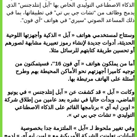
الذكاء الاصطناعي التوليدي الخاص بها “آبل إنتلدجنس” الذي
يدمج وظائف من “تشات جي بي تي” في تطبيقاتها، بما في
ذلك المساعد الصوتي “سيري” في هواتف “آي فون”.
وستتاح لمستخدمي هواتف « آبل » الذكية وأجهزتها اللوحية
الحديثة، أدوات جديدة لإنشاء رموز تعبيرية مشابهة لصورهم
أو تحسين طريقة كتابتهم للرسائل مثلا.
أما من يملكون هواتف « آي فون 16″، فسيتمكنون من
توجيه كاميرا أجهزتهم نحو الأماكن المحيطة بهم وطرح
أسئلة على الهاتف مرتبطة بها.
وكانت « آبل » قد كشفت عن « آبل إنتلدجنس » في يونيو
الماضي، وبدأت حاليا في نشره بعد عامين من إطلاق شركة
« اوبن ايه آي » برنامجها القائم على الذكاء الاصطناعي
التوليدي « تشات جي بي تي ».
وفي تغيير ملحوظ لـ »آبل » الملتزمة جدا بخصوصية
البيانات، تعاونت الشركة الأمريكية مع « اوبن ايه آي » لدمج