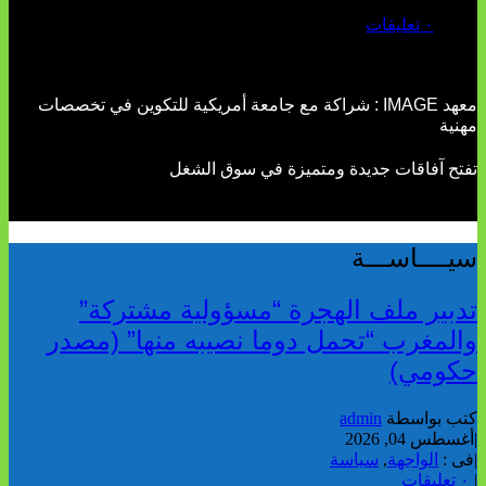
يوليو 02, 2026
٠ تعليقات
معهد IMAGE : شراكة مع جامعة أمريكية للتكوين في تخصصات
مهنية
تفتح آفاقات جديدة ومتميزة في سوق الشغل
سيــــاســـة
تدبير ملف الهجرة “مسؤولية مشتركة”
والمغرب “تحمل دوما نصيبه منها” (مصدر
حكومي)
كتب بواسطة
admin
|
أغسطس 04, 2026
|
فى :
الواجهة
,
سياسة
|
٠ تعليقات