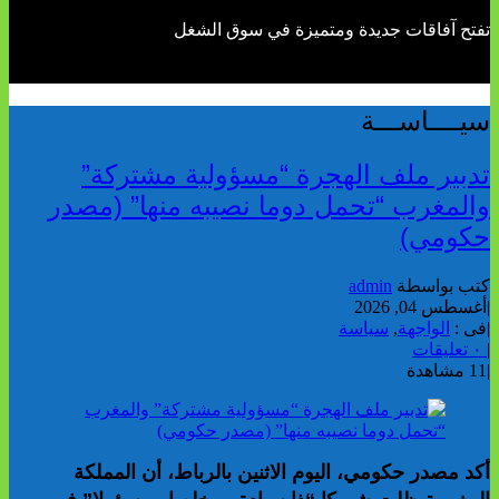
تفتح آفاقات جديدة ومتميزة في سوق الشغل
سيــــاســـة
تدبير ملف الهجرة “مسؤولية مشتركة”
والمغرب “تحمل دوما نصيبه منها” (مصدر
حكومي)
كتب بواسطة
admin
|
أغسطس 04, 2026
|
فى :
الواجهة
,
سياسة
|
٠ تعليقات
|
11 مشاهدة
أكد مصدر حكومي، اليوم الاثنين بالرباط، أن المملكة