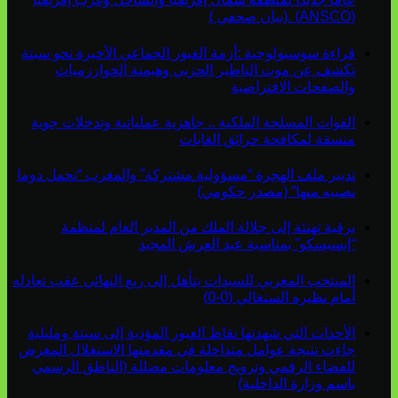
(ANSCO) .(بيان صحفي )
قراءة سوسيولوجية :أزمة العبور الجماعي الأخيرة نحو سبتة
تكشف عن موت التاطير الحزبي وهيمنة الخوارزميات
والصفحات الافتراضية
القوات المسلحة الملكية .. جاهزية عملياتية وتدخلات جوية
منسقة لمكافحة حرائق الغابات
تدبير ملف الهجرة “مسؤولية مشتركة” والمغرب “تحمل دوما
نصيبه منها” (مصدر حكومي)
برقية تهنئة إلى جلالة الملك من المدير العام لمنظمة
“إيسيسكو” بمناسبة عيد العرش المجيد
المنتخب المغربي للسيدات يتأهل إلى ربع النهائي عقب تعادله
أمام نظيره السنغالي (0-0)
الأحداث التي شهدتها نقاط العبور المؤدية إلى سبتة ومليلية
جاءت نتيجة عوامل متداخلة في مقدمتها الاستغلال المغرض
للفضاء الرقمي وترويج معلومات مضللة (الناطق الرسمي
باسم وزارة الداخلية)