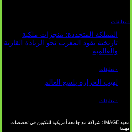
السوسيو-اقتصادي، كلما انهارت قدرة السياسة التقليدية على الكلام
والتأط...
أغسطس 04, 2026
٠ تعليقات
المملكة المتجددة: منجزات ملكية
تاريخية تقود المغرب نحو الريادة القارية
والعالمية
يوليو 27, 2026
٠ تعليقات
لهيب الحرارة يلسع العالم
يوليو 02, 2026
٠ تعليقات
معهد IMAGE : شراكة مع جامعة أمريكية للتكوين في تخصصات
مهنية