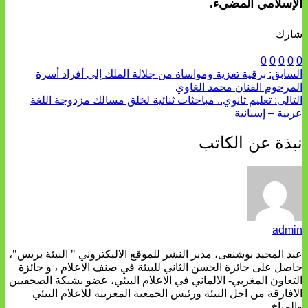
الإسلامي المضيء.
شارك
0
0
0
0
0
السابق:
برقية تعزية ومواساة من جلالة الملك إلى أفراد أسرة
المرحوم الفنان محمد الغاوي
التالى:
تعليم ثانوي.. مباحثات ثنائية لخلق مسالك مزدوجة اللغة
عربية – إسبانية
نبذة عن الكاتب
admin
عبد المجيد بوشنفى، مدير النشر للموقع الاليكتروني " البيئة بريس"،
حاصل على جائزة الحسن الثاني للبيئة في صنف الاعلام ، و جائزة
التعاون المغربي- الالماني في الاعلام البيئي، عضو بشبكة الصحفيين
الافارقة من اجل البيئة ورئيس الجمعية المغربية للاعلام البيئي
والمناخ.