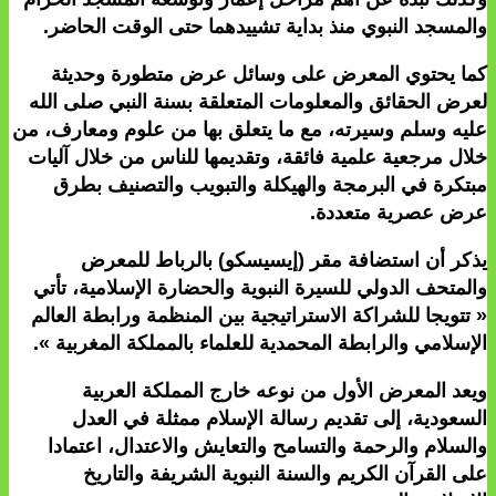
والمسجد النبوي منذ بداية تشييدهما حتى الوقت الحاضر.
كما يحتوي المعرض على وسائل عرض متطورة وحديثة
لعرض الحقائق والمعلومات المتعلقة بسنة النبي صلى الله
عليه وسلم وسيرته، مع ما يتعلق بها من علوم ومعارف، من
خلال مرجعية علمية فائقة، وتقديمها للناس من خلال آليات
مبتكرة في البرمجة والهيكلة والتبويب والتصنيف بطرق
عرض عصرية متعددة.
يذكر أن استضافة مقر (إيسيسكو) بالرباط للمعرض
والمتحف الدولي للسيرة النبوية والحضارة الإسلامية، تأتي
« تتويجا للشراكة الاستراتيجية بين المنظمة ورابطة العالم
الإسلامي والرابطة المحمدية للعلماء بالمملكة المغربية ».
ويعد المعرض الأول من نوعه خارج المملكة العربية
السعودية، إلى تقديم رسالة الإسلام ممثلة في العدل
والسلام والرحمة والتسامح والتعايش والاعتدال، اعتمادا
على القرآن الكريم والسنة النبوية الشريفة والتاريخ