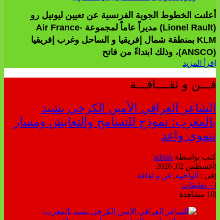
أعلنت الخطوط الجوية الفرنسية عن تعيين ليونيل رو
(Lionel Rault) مديراً عاماً لمجموعة Air France-
KLM بمنطقة شمال إفريقيا و الساحل وغرب إفريقيا
(ANSCO)، وذلك ابتداءً من فاتح
إقرأ المزيد
فـــن و ثقــــافـــة
الشاعر العراقي الأمين الكرخي يشيد
بالمغرب: نموذج للتسامح والتعايش ومسار
تنموي واعد
كتب بواسطة
admin
|
أغسطس 02, 2026
|
فى :
الواجهة
,
فن و ثقافة
|
٠ تعليقات
|
10 مشاهدة