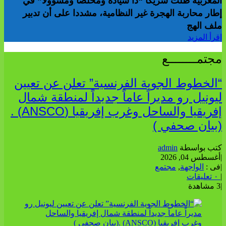
المغربية ظلت شريكا “ذا سيادة ومخلصا ومسؤولا” في
إطار محاربة الهجرة غير النظامية، مشددا على أن تدبير
ملف الهج
إقرأ المزيد
مجتمــــــــع
“الخطوط الجوية الفرنسية” تعلن عن تعيين
ليونيل رو مديراً عاماً جديداً لمنطقة شمال
إفريقيا والساحل وغرب إفريقيا (ANSCO) .
(بيان صحفي )
كتب بواسطة
admin
|
أغسطس 04, 2026
|
فى :
الواجهة
,
مجتمع
|
٠ تعليقات
|
3 مشاهدة