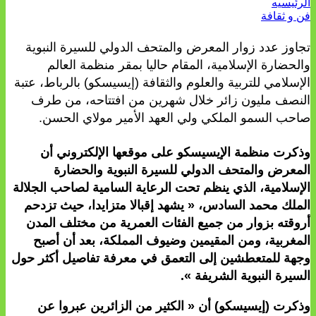
الرئيسيه
فن و ثقافة
تجاوز عدد زوار المعرض والمتحف الدولي للسيرة النبوية
والحضارة الإسلامية، المقام حاليا بمقر منظمة العالم
الإسلامي للتربية والعلوم والثقافة (إيسيسكو) بالرباط، عتبة
النصف مليون زائر خلال شهرين من افتتاحه، من طرف
صاحب السمو الملكي ولي العهد الأمير مولاي الحسن.
وذكرت منظمة الإيسيسكو على موقعها الإلكتروني أن
المعرض والمتحف الدولي للسيرة النبوية والحضارة
الإسلامية، الذي ينظم تحت الرعاية السامية لصاحب الجلالة
الملك محمد السادس، « يشهد إقبالا متزايدا، حيث تزدحم
أروقته بزوار من جميع الفئات العمرية من مختلف المدن
المغربية، ومن المقيمين وضيوف المملكة، بعد أن أصبح
وجهة للمتعطشين إلى التعمق في معرفة تفاصيل أكثر حول
السيرة النبوية الشريفة ».
وذكرت (إيسيسكو) أن « الكثير من الزائرين عبروا عن