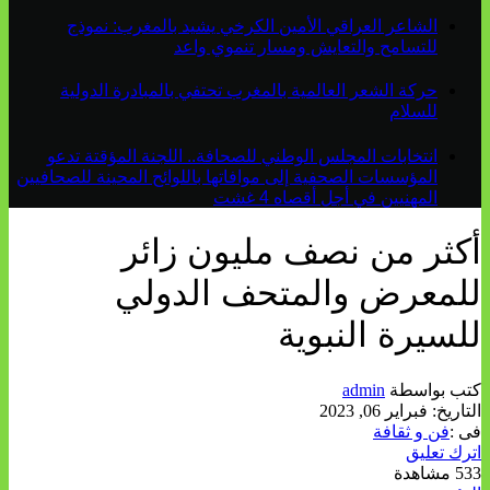
الشاعر العراقي الأمين الكرخي يشيد بالمغرب: نموذج
للتسامح والتعايش ومسار تنموي واعد
حركة الشعر العالمية بالمغرب تحتفي بالمبادرة الدولية
للسلام
انتخابات المجلس الوطني للصحافة.. اللجنة المؤقتة تدعو
المؤسسات الصحفية إلى موافاتها باللوائح المحينة للصحافيين
المهنيين في أجل أقصاه 4 غشت
أكثر من نصف مليون زائر
للمعرض والمتحف الدولي
للسيرة النبوية
كتب بواسطة
admin
التاريخ:
فبراير 06, 2023
فى :
فن و ثقافة
اترك تعليق
533 مشاهدة