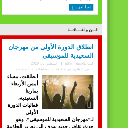
إقرأ المزيد
فـــن و ثقــــافـــة
انطلاق الدورة الأولى من مهرجان
السعيدية للموسيقى
كتب بواسطة
admin
|
أغسطس 06, 2026
|
فى :
الواجهة
,
فن و ثقافة
|
٠ تعليقات
|
2 مشاهدة
انطلقت، مساء
أمس الأربعاء
بمارينا
السعيدية،
فعاليات الدورة
الأولى
لـ”مهرجان السعيدية للموسيقى”، وهو
حدث ثقافي جديد يهدف إلى تعزيز الجاذبية