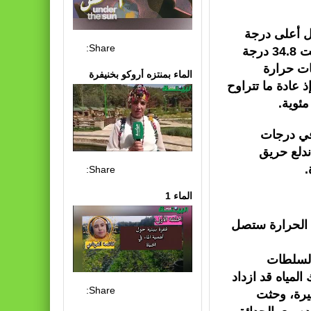
يل أعلى درجة
Share:
حرارة في شهر مايو/أيار على الإطلاق في البلاد، حيث بلغت 34.8 درجة
ات حرارة
الماء بمنتزه أروكو بخنيفرة
 عادة ما تتراوح
 في درجات
لندا، اندلع حريق
.
Share:
الماء 1
ات الحرارة ستصل
السلطات
لمياه قد ازداد
Share:
يرة، وحثت