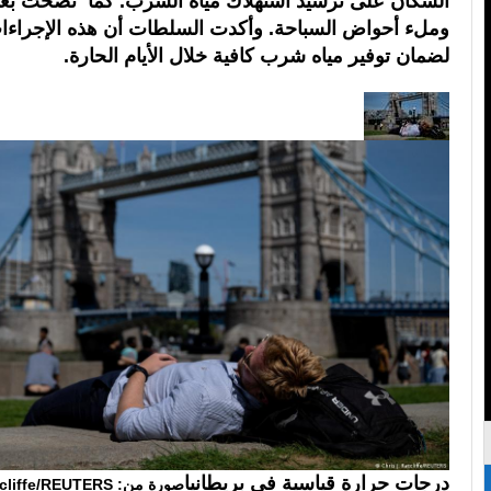
السكان على ترشيد استهلاك مياه الشرب. كما نصحت بعد
وملء أحواض السباحة. وأكدت السلطات أن هذه الإجراء
لضمان توفير مياه شرب كافية خلال الأيام الحارة.
درجات حرارة قياسية في بريطانيا
صورة من: Chris J. Ratcliffe/REUTERS