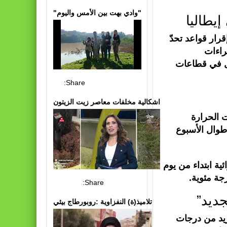
"وادي بهت بين الأمس واليوم"
يطاليا
قرار قواعد تحدّ
راءات
1، حتى 15 سبتمبر/أيلول في قطاعات
Share:
اشكالية مخلفات معاصر زيت الزيتون
ت الحرارة
طوال الأسبوع
ية ابتداء من يوم
Share:
جديد”
تلاميذ(ة) النفزاوية :روبورطاج بيئي
د من درجات