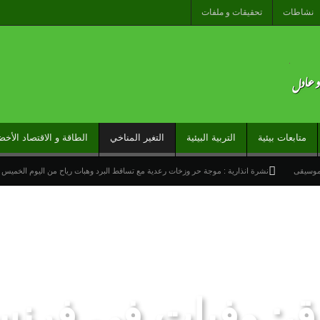
نشاطات
تحقيقات و ملفات
متابعات بيئية
التربية البيئية
التغير المناخي
الطاقة و الاقتصاد الأخض
لموسيقى
نشرة انذارية : موجة حر وزخات رعدية مع تساقط البرد وهبات رياح من اليوم الخميس 
ارج تحت شعار “المغاربة المقيمون بالخارج في خدمة أوراش المغرب 2030”
راً عاماً جديداً لمنطقة شمال إفريقيا والساحل وغرب إفريقيا (ANSCO) .(بيان صحفي )
خيرة نحو سبتة تكشف عن موت التاطير الحزبي وهيمنة الخوارزميات والصفحات الافتراضية
وتدخلات جوية منسقة لمكافحة حرائق الغابات
تدبير ملف الهجرة “مسؤولية مشتركة” والمغرب “تح
رق: وفيات في فرنسا
 لمنظمة “إيسيسكو” بمناسبة عيد العرش المجيد
المنتخب المغربي للسيدات يتأهل إلى ربع النهائي عقب