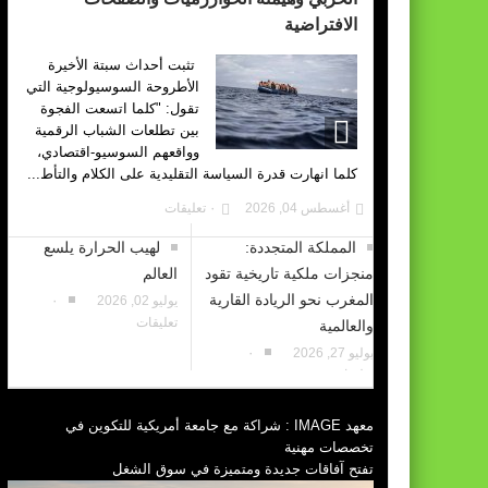
الافتراضية
تثبت أحداث سبتة الأخيرة
الأطروحة السوسيولوجية التي
تقول: "كلما اتسعت الفجوة
بين تطلعات الشباب الرقمية
وواقعهم السوسيو-اقتصادي،
كلما انهارت قدرة السياسة التقليدية على الكلام والتأط...
أغسطس 04, 2026
٠ تعليقات
المملكة المتجددة:
لهيب الحرارة يلسع
منجزات ملكية تاريخية تقود
العالم
المغرب نحو الريادة القارية
يوليو 02, 2026
٠
تعليقات
والعالمية
يوليو 27, 2026
٠
تعليقات
معهد IMAGE : شراكة مع جامعة أمريكية للتكوين في
تخصصات مهنية
تفتح آفاقات جديدة ومتميزة في سوق الشغل