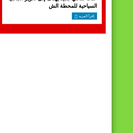
السياحية للمحطة الش
إقرأ المزيد