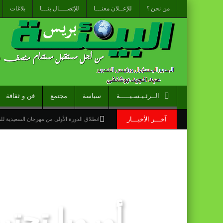
من نحن ؟
للإعــلان معنـــا
للإتصــــال بنـــا
بلاغات
الــرئـيـسـيـــــة
سياسة
مجتمع
فن و ثقافة
آخـــر الأخبـــار
انطلاق الدورة الأولى من مهرجان السعيدية ل
الاحتفال باليوم الوطني للمغاربة المقيمين بالخ
“الخطوط الجوية الفرنسية” تعلن عن تعيين ليونيل رو مدي
قراءة سوسيولوجية :أزمة العبور الجماعي الأ
القوات المسلحة الملكية .. جاهزية عملياتية 
أوروبا تحت
برقية تهنئة إلى جلالة الملك من المدير العام