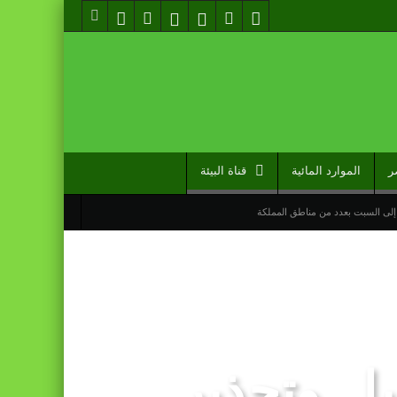
ر
الموارد المائية
قناة البيئة
إلى السبت بعدد من مناطق المملكة
مل دوما نصيبه منها” (مصدر حكومي)
.. وتحذير
 تعادله أمام نظيره السنغالي (0-0)