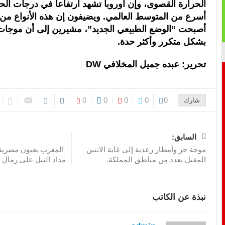
الحرارة القصوى، وإن أوروبا تشهد ارتفاعا في درجات الحر
أسرع من المتوسط ​​العالمي. ويضيفون إن هذه الأنواع من
أصبحت “الوضع الطبيعي الجديد”، مشيرين إلى أن موجات
بشكل متكرر وأكثر حدة.
تحرير: عبده جميل المخلافي DW
0
0
0
0
0
شارك
السابق:
موجة حر وأمطار رعدية إلى غاية الاثنين
المغرب بعيون مصرية
المقبل بعدد من مناطق المملكة.
مداد النيل على رمال 
نبذة عن الكاتب