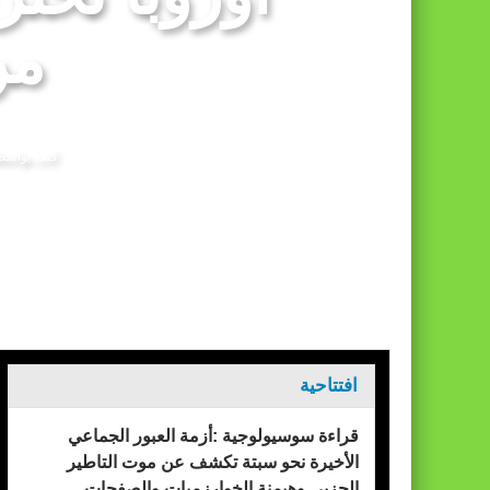
الأحداث التي شهدتها نقاط العبور المؤدية إل
من
كتب بواس
الرئيسيه
التغير المناخي
افتتاحية
قراءة سوسيولوجية :أزمة العبور الجماعي
الأخيرة نحو سبتة تكشف عن موت التاطير
الحزبي وهيمنة الخوارزميات والصفحات