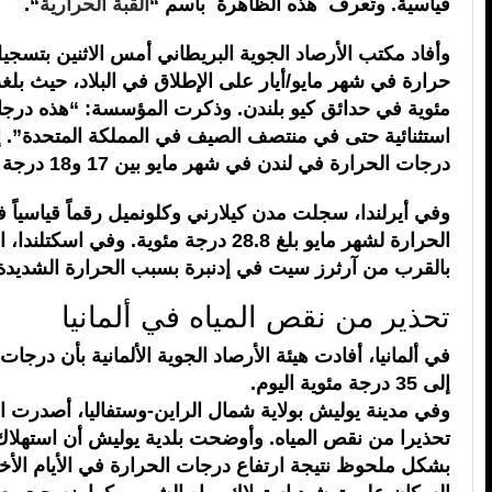
قياسية. وتُعرف هذه الظاهرة باسم “
القبة الحرارية
“.
وأفاد مكتب الأرصاد الجوية البريطاني أمس الاثنين بتسج
مئوية في حدائق كيو بلندن. وذكرت المؤسسة: “هذه درج
استثنائية حتى في منتصف الصيف في المملكة المتحدة”. إذ
درجات الحرارة في لندن في شهر مايو بين 17 و18 درجة مئوية.
وفي أيرلندا، سجلت مدن كيلارني وكلونميل رقماً قياسياً
الحرارة لشهر مايو بلغ 28.8 درجة مئوية. وفي اسكت
بالقرب من آرثرز سيت في إدنبرة بسبب الحرارة الشديدة
تحذير من نقص المياه في ألمانيا
في ألمانيا، أفادت هيئة الأرصاد الجوية الألمانية بأن درج
إلى 35 درجة مئوية اليوم.
وفي مدينة يوليش بولاية شمال الراين-وستفاليا، أصدرت 
تحذيرا من نقص المياه. وأوضحت بلدية يوليش أن استهلاك ا
بشكل ملحوظ نتيجة ارتفاع درجات الحرارة في الأيام الأخ