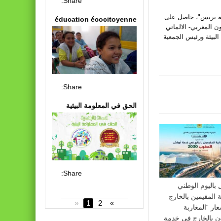
Share:
يئة بريس"، حاصل على
éducation écocitoyenne
ون المغربي- الالماني
البيئة ورئيس الجمعية
Share:
الحق في المعلومة البيئية
Share:
ل باليوم الوطني
ة المقيمين بالخارج
«
1
2
»
ر “المغاربة
ن بالخارج في خدمة