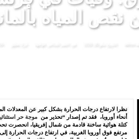
ى سبتة ومليلية جاءت نتيجة عوامل متداخلة في مقدمتها الاستغلال المغرض للفضاء الرقمي وترويج معلوم
 نقص المياه بألماني
طة
admin
التاريخ:
مايو 30, 2026
فى :
التغير المناخي
,
الواجهة
اترك تعليق
100 م
نظرا لارتفاع درجات الحرارة بشكل كبير عن المعدلات ال
أنحاء أوروبا، فقد تم إصدار “تحذير من
موجة حر استثنائي
كتلة هوائية ساخنة قادمة من شمال إفريقيا، انحصرت 
مرتفع فوق أوروبا الغربية، في ارتفاع درجات الحرارة إل