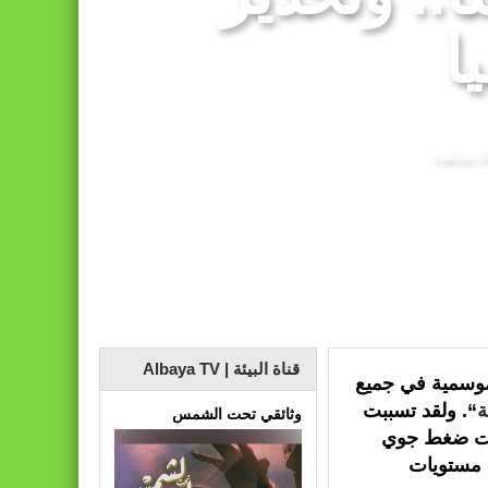
ات مضللة (الناطق الرسمي باسم وزارة الداخلية)
ا
شاهدة
قناة البيئة | Albaya TV
موسمية في جميع
ة
“. ولقد تسببت
وثائقي تحت الشمس
تحت ضغط جوي
ى مستويات