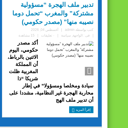
تدبير ملف الهجرة “مسؤولية
مشتركة” والمغرب “تحمل دوما
نصيبه منها” (مصدر حكومي)
كتب بواسطة
admin
|
أغسطس 04, 2026
|
فى :
الواجهة
,
سياسة
|
٠ تعليقات
|
15 مشاهدة
أكد مصدر
حكومي، اليوم
الاثنين بالرباط،
أن المملكة
المغربية ظلت
شريكا “ذا
سيادة ومخلصا ومسؤولا” في إطار
محاربة الهجرة غير النظامية، مشددا على
أن تدبير ملف الهج
إقرأ المزيد