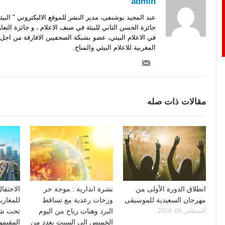
admin
عبد المجيد بوشنفى، مدير النشر للموقع الاليكتروني " الب
جائزة الحسن الثاني للبيئة في صنف الاعلام ، و جائزة التعا
في الاعلام البيئي، عضو بشبكة الصحفيين الافارقة من اجل 
المغربية للاعلام البيئي والمناخ.
مقالات ذات صله
انطلاق الدورة الأولى من
نشرة انذارية : موجة حر
الاحتفا
مهرجان السعيدية للموسيقى
وزخات رعدية مع تساقط
للمغارب
البرد وهبات رياح من اليوم
تحت شعا
أغسطس 06, 2026
الخميس إلى السبت بعدد من
المقيمو