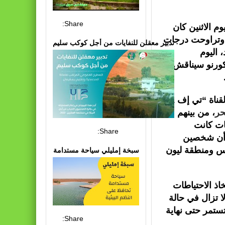
Share:
م الاثنين كان
. وتراوحت درجات
تدبير معقلن للنفايات من أجل كوكب سليم
اد، اليوم
يكورنو سيناقش
فيما قالت الناطقة باسم الحكومة الفرنسية مود بريجون، لقناة “تي إف 1 ”
حر
، من بينهم
ات كانت
Share:
 أن شخصين
يس ومنطقة ليون
سبخة إمليلي سياحة مستدامة
ذ الاحتياطات
ا تزال في حالة
تستمر حتى نهاية
Share: