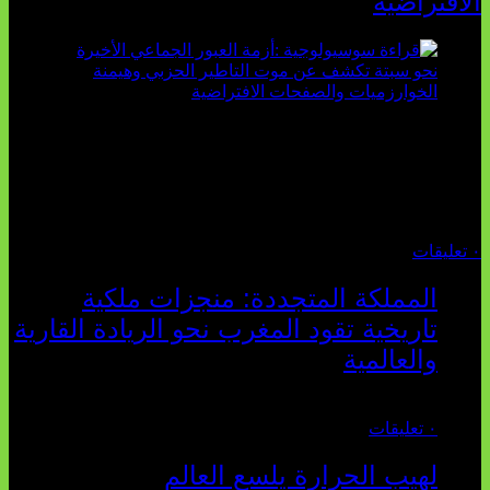
الافتراضية
تثبت أحداث سبتة الأخيرة الأطروحة السوسيولوجية التي
تقول: "كلما اتسعت الفجوة بين تطلعات الشباب الرقمية وواقعهم
السوسيو-اقتصادي، كلما انهارت قدرة السياسة التقليدية على الكلام
والتأط...
أغسطس 04, 2026
٠ تعليقات
المملكة المتجددة: منجزات ملكية
تاريخية تقود المغرب نحو الريادة القارية
والعالمية
يوليو 27, 2026
٠ تعليقات
لهيب الحرارة يلسع العالم