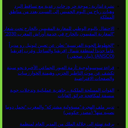
نشرة انذارية : موجة حر وزخات رعدية مع تساقط البرد
وهبات رياح من اليوم الخميس إلى السبت بعدد من مناطق
المملكة
الاحتفال باليوم الوطني للمغاربة المقيمين بالخارج تحت شعار
“المغاربة المقيمون بالخارج في خدمة أوراش المغرب 2030”
“الخطوط الجوية الفرنسية” تعلن عن تعيين ليونيل رو مديراً
عاماً جديداً لمنطقة شمال إفريقيا والساحل وغرب إفريقيا
(ANSCO) .(بيان صحفي )
قراءة سوسيولوجية :أزمة العبور الجماعي الأخيرة نحو سبتة
تكشف عن موت التاطير الحزبي وهيمنة الخوارزميات
والصفحات الافتراضية
القوات المسلحة الملكية .. جاهزية عملياتية وتدخلات جوية
منسقة لمكافحة حرائق الغابات
تدبير ملف الهجرة “مسؤولية مشتركة” والمغرب “تحمل دوما
نصيبه منها” (مصدر حكومي)
برقية تهنئة إلى جلالة الملك من المدير العام لمنظمة