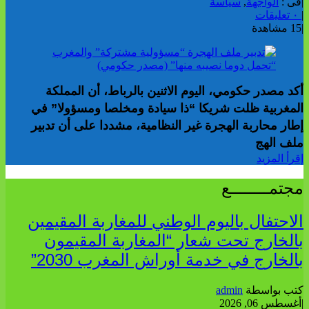
|
فى :
الواجهة
,
سياسة
|
٠ تعليقات
|
15 مشاهدة
أكد مصدر حكومي، اليوم الاثنين بالرباط، أن المملكة
المغربية ظلت شريكا “ذا سيادة ومخلصا ومسؤولا” في
إطار محاربة الهجرة غير النظامية، مشددا على أن تدبير
ملف الهج
إقرأ المزيد
مجتمــــــــع
الاحتفال باليوم الوطني للمغاربة المقيمين
بالخارج تحت شعار “المغاربة المقيمون
بالخارج في خدمة أوراش المغرب 2030”
كتب بواسطة
admin
|
أغسطس 06, 2026