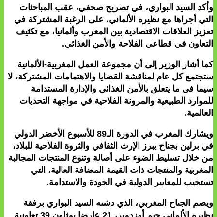
وأكد السيد البواري، في تصريح صحفي، عقب المباحثات
التي أجراها مع نظيره الألماني، على الرغبة المشتركة في
تعزيز العلاقات الاقتصادية بين المغرب وألمانيا، مع تكثيف
التعاون في قطاعي الفلاحة والأمن الغذائي.
كما أشار الوزير إلى أن مجموعة العمل المغربية-الألمانية
ستجتمع كل عام لمناقشة القضايا والاهتمامات المشتركة، لا
سيما في ما يتعلق بالأمن الغذائي والإدارة المستدامة
للموارد الطبيعية والمرونة الفلاحية في مواجهة التحديات
العالمية.
ويشارك المغرب في الدورة الـ89 للأسبوع الأخضر الدولي
في برلين بجناح يبرز الإرث الثقافي والثروة الفلاحية للبلاد،
من خلال تسليط الضوء على أصالة وتنوع المنتجات المجالية
المغربية والمنتجات ذات القيمة المضافة العالية، التي
تستجيب للمعايير الدولية في الجودة والاستدامة.
ويضم الجناح المغربي، الذي دشنه السيد البواري برفقة
نظيره الألماني جيم أوزدمير، 21 عارضا يمثلون 39 تعاونية