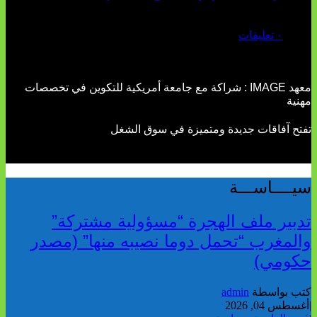
يوليو 02, 2026
٠ تعليقات
معهد IMAGE : شراكة مع جامعة أمريكية للتكوين في تخصصات
مهنية
تفتح آفاقات جديدة ومتميزة في سوق الشغل
سيــــاســـة
تدبير ملف الهجرة “مسؤولية مشتركة”
والمغرب “تحمل دوما نصيبه منها” (مصدر
حكومي)
كتب بواسطة
admin
|
أغسطس 04, 2026