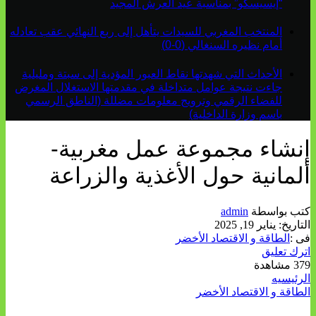
“إيسيسكو” بمناسبة عيد العرش المجيد
المنتخب المغربي للسيدات يتأهل إلى ربع النهائي عقب تعادله
أمام نظيره السنغالي (0-0)
الأحداث التي شهدتها نقاط العبور المؤدية إلى سبتة ومليلية
جاءت نتيجة عوامل متداخلة في مقدمتها الاستغلال المغرض
للفضاء الرقمي وترويج معلومات مضللة (الناطق الرسمي
باسم وزارة الداخلية)
إنشاء مجموعة عمل مغربية-
ألمانية حول الأغذية والزراعة
كتب بواسطة
admin
التاريخ:
يناير 19, 2025
فى :
الطاقة و الاقتصاد الأخضر
اترك تعليق
379 مشاهدة
الرئيسيه
الطاقة و الاقتصاد الأخضر