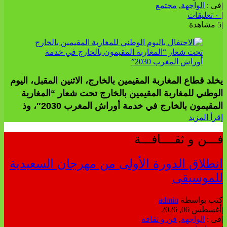
|
فى :
الواجهة
,
مجتمع
|
٠ تعليقات
|
5 مشاهدة
يخلد قطاع المغاربة المقيمين بالخارج، الاثنين المقبل، اليوم
الوطني للمغاربة المقيمين بالخارج تحت شعار “المغاربة
المقيمون بالخارج في خدمة أوراش المغرب 2030″، وذ
إقرأ المزيد
فـــن و ثقــــافـــة
انطلاق الدورة الأولى من مهرجان السعيدية
للموسيقى
كتب بواسطة
admin
|
أغسطس 06, 2026
|
فى :
الواجهة
,
فن و ثقافة