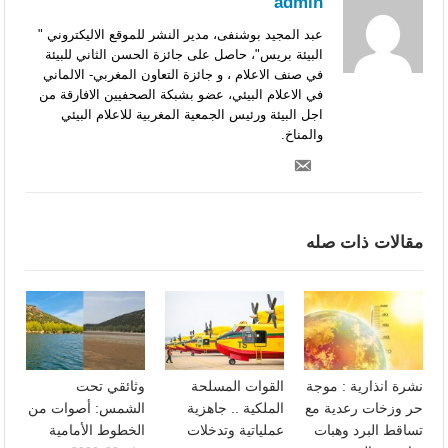
admin
عبد المجيد بوشنفى، مدير النشر للموقع الاليكتروني "
البيئة بريس"، حاصل على جائزة الحسن الثاني للبيئة
في صنف الاعلام ، و جائزة التعاون المغربي- الالماني
في الاعلام البيئي، عضو بشبكة الصحفيين الافارقة من
اجل البيئة ورئيس الجمعية المغربية للاعلام البيئي
والمناخ.
مقالات ذات صله
نشرة انذارية : موجة
القوات المسلحة
وثائقي تحت
حر وزخات رعدية مع
الملكية .. جاهزية
الشمس: أصوات من
تساقط البرد وهبات
عملياتية وتدخلات
الخطوط الأمامية