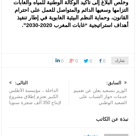
وخلص البلاغ إلى تأكيد الوكالة الوطنية للمياه والغابات
التزامها وسعيها الدائم والمتواصل للعمل على احترام
القانون، وحماية النظم البيئية الغابوية في إطار تنفيذ
أهداف استراتيجية “غابات المغرب 2020-2030”.
شارك
0
0
0
0
0
السابق:
التالى:
الوزير بنسعيد يعلن عن تعميم
الداخلة .. مؤسسة الأطلس
خدمات جواز الشباب على
الكبير تعتزم إطلاق مشروع
الصعيد الوطني
لإنتاج 350 ألف شجرة سنويا
نبذة عن الكاتب