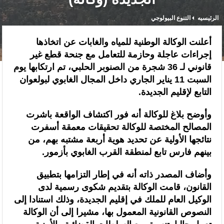
الرئيسيه
التنوع البيولوجي
“الخطوط الجوية الفرنسية” تعلن عن تعيين ليونيل رو مديراً عاماً جديداً
لمنطقة شمال إفريقيا والساحل وغرب إفريقيا (ANSCO) .(بيان صحفي )
أعلنت الوكالة الوطنية للمياه والغابات عن اتخاذها
إجراءات عاجلة وحازمة للتعامل مع جنحة قطع غير
قراءة سوسيولوجية :أزمة العبور الجماعي الأخيرة نحو سبتة تكشف عن موت
قانوني لـ 36 شجرة من الصنوبر الحلبي، تم ارتكابها يوم
التاطير الحزبي وهيمنة الخوارزميات والصفحات الافتراضية
السبت 11 يناير الجاري داخل المجال الغابوي لبولعوان
التابع لإقليم الجديدة.
القوات المسلحة الملكية .. جاهزية عملياتية وتدخلات جوية منسقة لمكافحة
وأوضح بلاغ للوكالة أنه فور اكتشاف الواقعة باشرت
حرائق الغابات
المصالح المختصة للوكالة تحقيقات معمقة أسفرت
تدبير ملف الهجرة “مسؤولية مشتركة” والمغرب “تحمل دوما نصيبه منها”
نتائجها الأولية عن تحديد هوية أربعة مشتبه بهم، من
بينهم فارس تابع لمنطقة القرب الغابوي بأزمور.
(مصدر حكومي)
وأضاف المصدر ذاته أنه في إطار التزامها بتطبيق
برقية تهنئة إلى جلالة الملك من المدير العام لمنظمة “إيسيسكو” بمناسبة عيد
القانون، قامت الوكالة بتقديم شكوى رسمية لدى
العرش المجيد
الوكيل العام للملك في إقليم الجديدة، وذلك استنادا إلى
النصوص القانونية المعمول بها، مشيرا إلى أن الوكالة
المنتخب المغربي للسيدات يتأهل إلى ربع النهائي عقب تعادله أمام نظيره