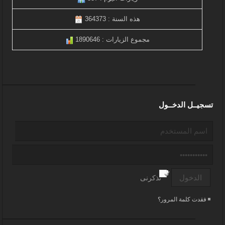
هذه السنة : 364373
مجموع الزيارات : 1890646
تسجيــل الدخــول
تذكرنى
فقدت كلمة المرور؟