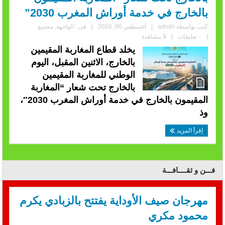
بالخارج في خدمة أوراش المغرب 2030”
كتب بواسطة
admin
|
أغسطس 06, 2026
|
فى :
الواجهة
,
مجتمع
|
٠ تعليقات
|
9 مشاهدة
يخلد قطاع المغاربة المقيمين
بالخارج، الاثنين المقبل، اليوم
الوطني للمغاربة المقيمين
بالخارج تحت شعار “المغاربة
المقيمون بالخارج في خدمة أوراش المغرب 2030″،
وذ
إقرأ المزيد
فـــن و ثقــــافـــة
مهرجان صيف الأوداية يفتتح بالزبادي يكرم
محمود مكري