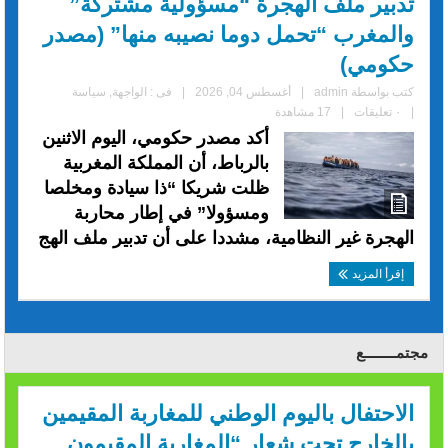
تدبير ملف الهجرة “مسؤولية مشتركة”
والمغرب “تحمل دوما نصيبه منها” (مصدر
حكومي)
كتب بواسطة
admin
|
أغسطس 04, 2026
|
فى :
الواجهة
,
سياسة
|
٠ تعليقات
|
17 مشاهدة
أكد مصدر حكومي، اليوم الاثنين
بالرباط، أن المملكة المغربية
ظلت شريكا “ذا سيادة ومخلصا
ومسؤولا” في إطار محاربة
الهجرة غير النظامية، مشددا على أن تدبير ملف الهج
إقرأ المزيد
مجتمــــــــع
الاحتفال باليوم الوطني للمغاربة المقيمين
بالخارج تحت شعار “المغاربة المقيمون