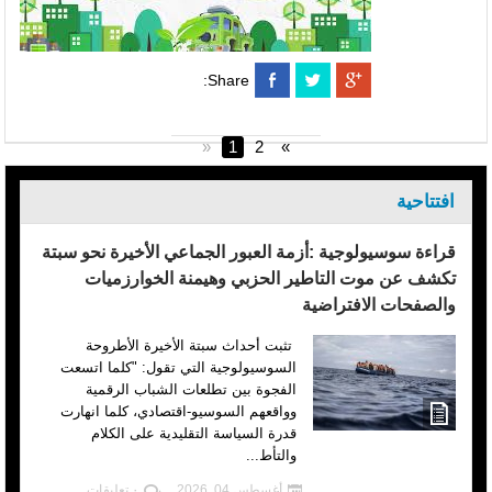
Share:
«
1
2
»
افتتاحية
قراءة سوسيولوجية :أزمة العبور الجماعي الأخيرة نحو سبتة
تكشف عن موت التاطير الحزبي وهيمنة الخوارزميات
والصفحات الافتراضية
تثبت أحداث سبتة الأخيرة الأطروحة
السوسيولوجية التي تقول: "كلما اتسعت
الفجوة بين تطلعات الشباب الرقمية
وواقعهم السوسيو-اقتصادي، كلما انهارت
قدرة السياسة التقليدية على الكلام
والتأط...
أغسطس 04, 2026
٠ تعليقات