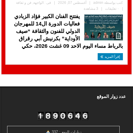
كتب بواسطة
admin
|
أغسطس 07, 2026
|
فى :
الواجهة
,
فن و ثقافة
|
٠ تعليقات
|
3 مشاهدة
يفتتح الفنان الكبير فؤاد الزبادي
فعاليات الدورة ال14 للمهرجان
الدولي للفنون والثقافة “صيف
الأوداية” بكرنيش أبي رقراق
بالرباط مساء اليوم الاحد 09 غشت 2026، حكي
إقرأ المزيد
عدد زوار الموقع
زيارات اليوم : 337