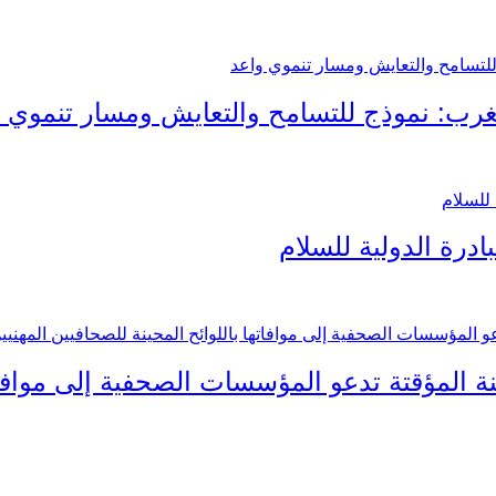
مغرب: نموذج للتسامح والتعايش ومسار تنموي 
ادرة الدولية للسلام
 المؤقتة تدعو المؤسسات الصحفية إلى موافاته