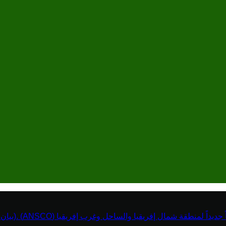
نطقة شمال إفريقيا والساحل وغرب إفريقيا (ANSCO) .(بيان صحفي )