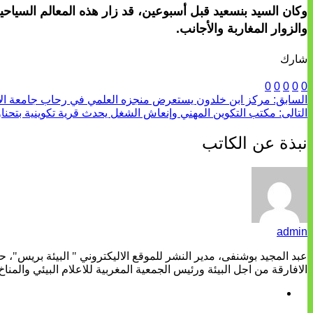
وكان السيد بنسعيد قبل أسبوعين، قد زار هذه المعالم السياح
والزوار المغاربة والأجانب.
شارك
0
0
0
0
0
السابق:
مركز ابن خلدون يستعرض منجزه العلمي في رحاب جامعة الأخوي
التالى:
مكتب التكوين المهني وإنعاش الشغل يحدث قرية تكوينية بتحنا
نبذة عن الكاتب
admin
عبد المجيد بوشنفى، مدير النشر للموقع الاليكتروني " البيئة بريس"، 
الافارقة من اجل البيئة ورئيس الجمعية المغربية للاعلام البيئي والمناخ