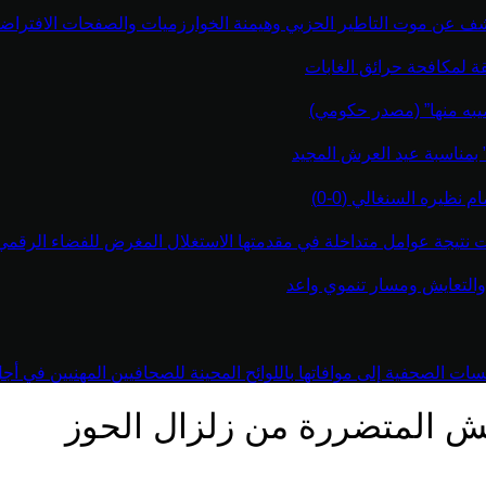
كشف عن موت التاطير الحزبي وهيمنة الخوارزميات والصفحات الافتراضي
قة لمكافحة حرائق الغابات
يبه منها” (مصدر حكومي)
” بمناسبة عيد العرش المجيد
نظيره السنغالي (0-0)
اءت نتيجة عوامل متداخلة في مقدمتها الاستغلال المغرض للفضاء الرقم
والتعايش ومسار تنموي واعد
 الصحفية إلى موافاتها باللوائح المحينة للصحافيين المهنيين في أجل أقص
راكش المتضررة من زلزال الحوز