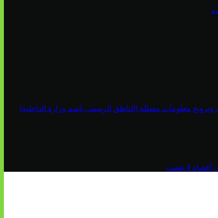
ة
ي وترويج معلومات مضللة (الناطق الرسمي باسم وزارة الداخلية)
اه 4 غشت