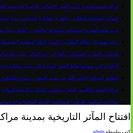
قراءة سوسيولوجية :أزمة العبور الجماعي الأخيرة نحو سبتة ت
القوات المسلحة الملكية .. جاهزية عملياتية وتدخلات جوية منس
تدبير ملف الهجرة “مسؤولية مشتركة” والمغرب “تحمل دوما نص
برقية تهنئة إلى جلالة الملك من المدير العام لمنظمة “إيسيسكو
المنتخب المغربي للسيدات يتأهل إلى ربع النهائي عقب تعادله أمام 
الأحداث التي شهدتها نقاط العبور المؤدية إلى سبتة ومليلية ج
الشاعر العراقي الأمين الكرخي يشيد بالمغرب: نموذج للتسامح 
حركة الشعر العالمية بالمغرب تحتفي بالمبادرة الدولية للسلام
انتخابات المجلس الوطني للصحافة.. اللجنة المؤقتة تدعو المؤسسات
افتتاح المآثر التاريخية بمدينة م
كتب بواسطة
admin