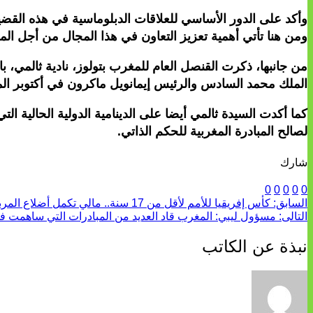
وأكد على الدور الأساسي للعلاقات الدبلوماسية في هذه القضية 
ومن هنا تأتي أهمية تعزيز التعاون في هذا المجال من أجل ال
من جانبها، ذكرت القنصل العام للمغرب بتولوز، نادية ثالمي، ب
الملك محمد السادس والرئيس إيمانويل ماكرون في أكتوبر ال
كما أكدت السيدة ثالمي أيضا على الدينامية الدولية الحالية ا
لصالح المبادرة المغربية للحكم الذاتي.
شارك
0
0
0
0
0
السابق:
كأس إفريقيا للأمم لأقل من 17 سنة.. مالي تكمل أضلاع المربع الذهبي بتغلبها على تونس
التالى:
مسؤول ليبي: المغرب قاد العديد من المبادرات التي ساهمت في
نبذة عن الكاتب