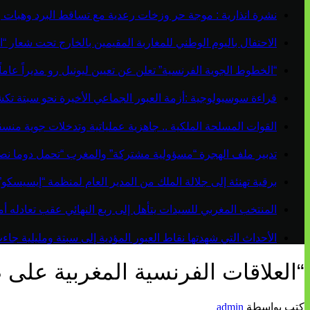
نشرة انذارية : موجة حر وزخات رعدية مع تساقط البرد وهبات 
الاحتفال باليوم الوطني للمغاربة المقيمين بالخارج تحت شعار “ال
“الخطوط الجوية الفرنسية” تعلن عن تعيين ليونيل رو مديراً عاماً جديداً لم
قراءة سوسيولوجية :أزمة العبور الجماعي الأخيرة نحو سبتة ت
القوات المسلحة الملكية .. جاهزية عملياتية وتدخلات جوية منس
تدبير ملف الهجرة “مسؤولية مشتركة” والمغرب “تحمل دوما نص
برقية تهنئة إلى جلالة الملك من المدير العام لمنظمة “إيسيسكو
المنتخب المغربي للسيدات يتأهل إلى ربع النهائي عقب تعادله أمام 
الأحداث التي شهدتها نقاط العبور المؤدية إلى سبتة ومليلية ج
“العلاقات الفرنسية المغربية على
كتب بواسطة
admin