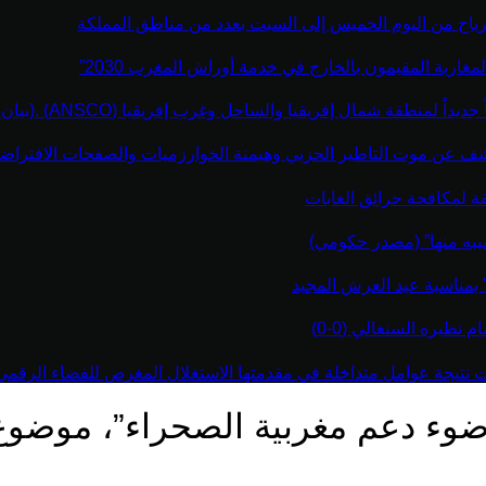
رياح من اليوم الخميس إلى السبت بعدد من مناطق المملكة
مغاربة المقيمون بالخارج في خدمة أوراش المغرب 2030”
نطقة شمال إفريقيا والساحل وغرب إفريقيا (ANSCO) .(بيان صحفي )
كشف عن موت التاطير الحزبي وهيمنة الخوارزميات والصفحات الافتراضي
قة لمكافحة حرائق الغابات
يبه منها” (مصدر حكومي)
” بمناسبة عيد العرش المجيد
نظيره السنغالي (0-0)
اءت نتيجة عوامل متداخلة في مقدمتها الاستغلال المغرض للفضاء الرقم
 ضوء دعم مغربية الصحراء”، موضوع 