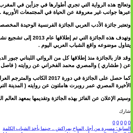
وتعالج هذه الرواية التي تجري أطوارها في جزأين في المغرب 
عبرها جوانب غير معروفة عن الحياة في المجتمعات الأوربية .
وتعتبر جائزة الأدب العربي الجائزة الفرنسية الوحيدة المخصص
وتهدف هذه الجائزة ا
يتناول موضوعه واقع الشباب العربي اليوم .
وقد فاز بالجائزة منذ إطلاقها كل من الروائي اللبناني جبور 
عن ( طشاري ) والمصري محمد الفخراني عن روايته ( فاصل ل
كما حصل على الجائزة في دور
الأخيرة المصري عمر روبرت هاملتون عن روايته ( المدينة التي 
وسيتم الإعلان عن الفائز بهذه الجائزة وتقديمها بمعهد العالم العربي خلال حفل سينظم يوم 6 نونبر ال
شارك
0
0
0
0
0
السابق:
مسيرة من أجل المناخ بمراكش .. حينما يأخذ الشباب الكلمة