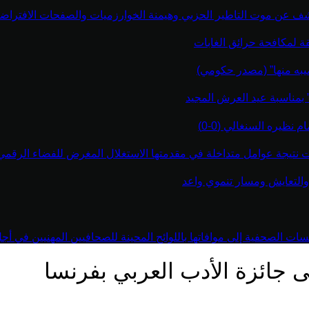
كشف عن موت التاطير الحزبي وهيمنة الخوارزميات والصفحات الافتراضي
قة لمكافحة حرائق الغابات
يبه منها” (مصدر حكومي)
” بمناسبة عيد العرش المجيد
نظيره السنغالي (0-0)
اءت نتيجة عوامل متداخلة في مقدمتها الاستغلال المغرض للفضاء الرقم
والتعايش ومسار تنموي واعد
 الصحفية إلى موافاتها باللوائح المحينة للصحافيين المهنيين في أجل أقص
ى جائزة الأدب العربي بفرنسا