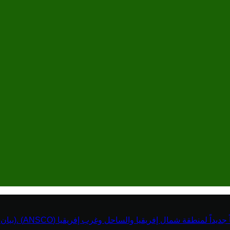
نطقة شمال إفريقيا والساحل وغرب إفريقيا (ANSCO) .(بيان صحفي )