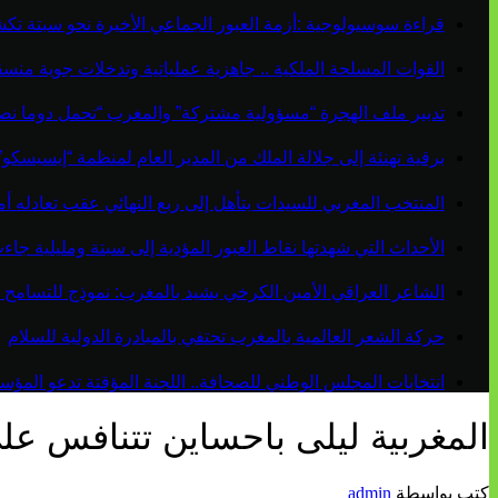
قراءة سوسيولوجية :أزمة العبور الجماعي الأخيرة نحو سبتة ت
القوات المسلحة الملكية .. جاهزية عملياتية وتدخلات جوية منس
تدبير ملف الهجرة “مسؤولية مشتركة” والمغرب “تحمل دوما نص
برقية تهنئة إلى جلالة الملك من المدير العام لمنظمة “إيسيسكو
المنتخب المغربي للسيدات يتأهل إلى ربع النهائي عقب تعادله أمام 
الأحداث التي شهدتها نقاط العبور المؤدية إلى سبتة ومليلية ج
الشاعر العراقي الأمين الكرخي يشيد بالمغرب: نموذج للتسامح 
حركة الشعر العالمية بالمغرب تحتفي بالمبادرة الدولية للسلام
انتخابات المجلس الوطني للصحافة.. اللجنة المؤقتة تدعو المؤسسات
المغربية ليلى باحساين تتنافس عل
كتب بواسطة
admin