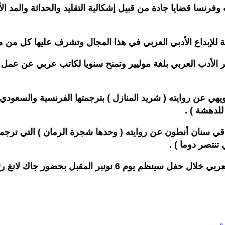
وفرنسا قضايا جادة من قبيل إشكالية التقليد والحداثة والمد 
ة للإبداع الأدبي العربي في هذا المجال وتشرف عليها كل من م
لتي تم إطلاقها عام 2013 إلى تشجيع نشر الأدب العربي بلغة موليير وتمنح سنويا 
الدويهي عن روايته ( شريد المنازل ) بترجمتها الفرنسية والسع
لدهشة ) .
ة 2017 الكاتب والمترجم العراقي سنان أنطون عن روايته ( وحدها شجرة الرمان
تنتصر دوما ) .
مقبل بحضور جاك لانغ رئيس معهد العالم العربي .