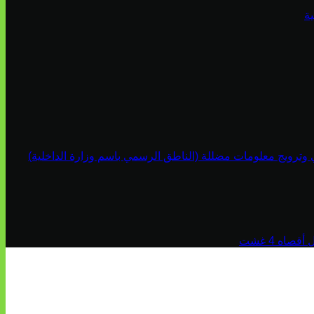
ة
ي وترويج معلومات مضللة (الناطق الرسمي باسم وزارة الداخلية)
اه 4 غشت