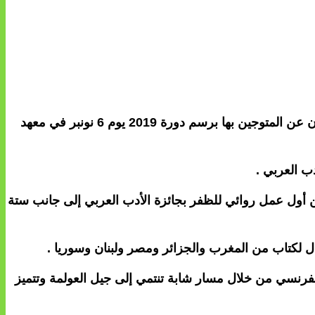
دخلت رواية ( السماء تحت أقدامنا ) للكاتبة المغربية ليلى باحساين سباق المنافسة على جائزة الأدب العربي التي سيتم الإعلان عن المتوجين بها برسم دورة 2019 يوم 6 نونبر في معهد
 ) الفائزة بجائزة طنجة للقصة القصيرة عام 2011 والجائزة المتوسطية عن أول عمل روائي للظفر بجائزة الأدب العربي إلى جانب ستة
عمال لكتاب من المغرب والجزائر ومصر ولبنان وسوريا .
فرنسي من خلال مسار شابة تنتمي إلى جيل العولمة وتتميز