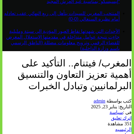
“إيسيسكو” بمناسبة عيد العرش المجيد
المنتخب المغربي للسيدات يتأهل إلى ربع النهائي عقب تعادله
أمام نظيره السنغالي (0-0)
الأحداث التي شهدتها نقاط العبور المؤدية إلى سبتة ومليلية
جاءت نتيجة عوامل متداخلة في مقدمتها الاستغلال المغرض
للفضاء الرقمي وترويج معلومات مضللة (الناطق الرسمي
باسم وزارة الداخلية)
المغرب/ فيتنام.. التأكيد على
أهمية تعزيز التعاون والتنسيق
البرلمانيين وتبادل الخبرات
كتب بواسطة
admin
التاريخ:
يناير 23, 2025
فى :
سياسة
اترك تعليق
351 مشاهدة
الرئيسيه