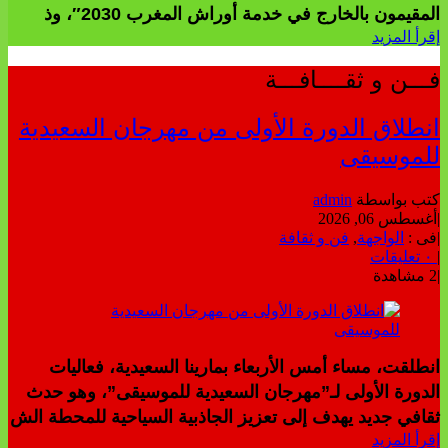
المقيمون بالخارج في خدمة أوراش المغرب 2030″، وذ
إقرأ المزيد
فـــن و ثقــــافـــة
انطلاق الدورة الأولى من مهرجان السعيدية
للموسيقى
كتب بواسطة
admin
|
أغسطس 06, 2026
|
فى :
الواجهة
,
فن و ثقافة
|
٠ تعليقات
|
2 مشاهدة
انطلقت، مساء أمس الأربعاء بمارينا السعيدية، فعاليات
الدورة الأولى لـ”مهرجان السعيدية للموسيقى”، وهو حدث
ثقافي جديد يهدف إلى تعزيز الجاذبية السياحية للمحطة الش
إقرأ المزيد