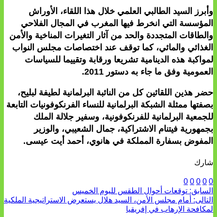
وأبرز السيد الطالبي العلمي خلال هذا اللقاء، الأوراش
المؤسسة التي انخرط فيها المغرب في المجال الفلاحي
والطاقات المتجددة والحد من آثار التغيرات المناخية والأمن
الغذائي والمائي، كما توقف عند اختصاصات مجلس النواب
لمواكبة هذه الدينامية تشريعا ورقابة وتقييما للسياسات
العمومية وفق ما جاء به دستور 2011.
حضر هذين اللقائين كل من النائبة البرلمانية لطيفة لبليح،
بصفتها ممثلة الشبكة البرلمانية للنساء الفرنكوفونيات التابعة
للجمعية البرلمانية للفرنكوفونية، وسفير جلالة الملك
بجمهورية فيتنام الاشتراكية، جمال الشعيبي، والوزير
المفوض بسفارة المملكة في هانوي، أحمد أيت عيسى.
شارك
0
0
0
0
0
السابق:
توقعات أحوال الطقس لليوم الخميس
التالى:
أمام مجلس الأمن، السيد هلال يستعرض الاستراتيجية الملكية
لمكافحة الإرهاب في إفريقيا