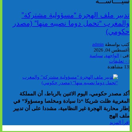
سيــــاســـة
تدبير ملف الهجرة “مسؤولية مشتركة”
والمغرب “تحمل دوما نصيبه منها” (مصدر
حكومي)
كتب بواسطة
admin
|
أغسطس 04, 2026
|
فى :
الواجهة
,
سياسة
|
٠ تعليقات
|
13 مشاهدة
أكد مصدر حكومي، اليوم الاثنين بالرباط، أن المملكة
المغربية ظلت شريكا “ذا سيادة ومخلصا ومسؤولا” في
إطار محاربة الهجرة غير النظامية، مشددا على أن تدبير
ملف الهج
إقرأ المزيد