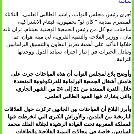
سياسة
أجرى رئيس مجلس النواب، راشيد الطالبي العلمي، الثلاثاء
المنصرم بمدينة ” كان ثو” بجمهورية فيتنام الاشتراكية،
مباحثات مع كل من رئيس الجمعية الوطنية بفيتنام، تران ثانه
مان ، ووزير الفلاحة والتنمية القروية، لي مينه هوان، تم
خلالها التأكيد على أهمية تعزيز التعاون والتنسيق البرلمانيين
وتبادل الخبرات في إطار احترام سيادة الدول ووحدتها
الترابية.
وأوضح بلاغ لمجلس النواب أن هذه المباحثات جرت على
هامش أشغال الجمعية البرلمانية للفرنكوفونية المنعقدة
خلال الفترة الممتدة من 21 إلى 24 من الشهر الجاري،
والتي يشارك فيها السيد الطالبي العلمي.
وأبرز البلاغ أن المباحثات بين الجانبين تركزت حول العلاقات
التاريخية بين البلدين، والأوراش الكبرى التي انخرطت فيها
المملكة المغربية تحت القيادة الرشيدة لجلالة الملك محمد
السادس، خاصة في مجالات التنمية الفلاحية والطاقات