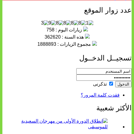
عدد زوار الموقع
زيارات اليوم : 758
هذه السنة : 362620
مجموع الزيارات : 1888893
تسجيــل الدخــول
تذكرنى
فقدت كلمة المرور؟
الأكثر شعبية