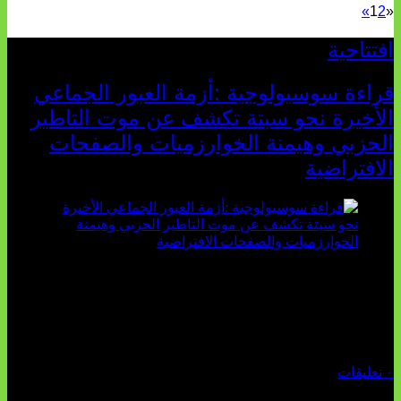
»
1
2
«
افتتاحية
قراءة سوسيولوجية :أزمة العبور الجماعي
الأخيرة نحو سبتة تكشف عن موت التاطير
الحزبي وهيمنة الخوارزميات والصفحات
الافتراضية
تثبت أحداث سبتة الأخيرة الأطروحة السوسيولوجية التي
تقول: "كلما اتسعت الفجوة بين تطلعات الشباب الرقمية وواقعهم
السوسيو-اقتصادي، كلما انهارت قدرة السياسة التقليدية على الكلام
والتأط...
أغسطس 04, 2026
٠ تعليقات