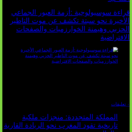
قراءة سوسيولوجية :أزمة العبور الجماعي
الأخيرة نحو سبتة تكشف عن موت التاطير
الحزبي وهيمنة الخوارزميات والصفحات
الافتراضية
تثبت أحداث سبتة الأخيرة الأطروحة السوسيولوجية التي
تقول: "كلما اتسعت الفجوة بين تطلعات الشباب الرقمية وواقعهم
السوسيو-اقتصادي، كلما انهارت قدرة السياسة التقليدية على الكلام
والتأط...
أغسطس 04, 2026
٠ تعليقات
المملكة المتجددة: منجزات ملكية
تاريخية تقود المغرب نحو الريادة القارية