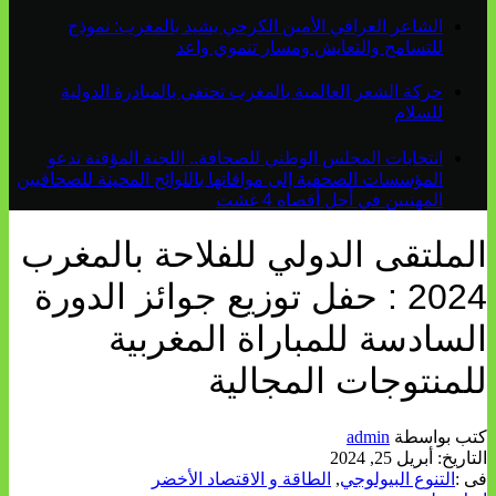
الشاعر العراقي الأمين الكرخي يشيد بالمغرب: نموذج
للتسامح والتعايش ومسار تنموي واعد
حركة الشعر العالمية بالمغرب تحتفي بالمبادرة الدولية
للسلام
انتخابات المجلس الوطني للصحافة.. اللجنة المؤقتة تدعو
المؤسسات الصحفية إلى موافاتها باللوائح المحينة للصحافيين
المهنيين في أجل أقصاه 4 غشت
الملتقى الدولي للفلاحة بالمغرب
2024 : حفل توزيع جوائز الدورة
السادسة للمباراة المغربية
للمنتوجات المجالية
كتب بواسطة
admin
التاريخ:
أبريل 25, 2024
فى :
التنوع البيولوجي
,
الطاقة و الاقتصاد الأخضر