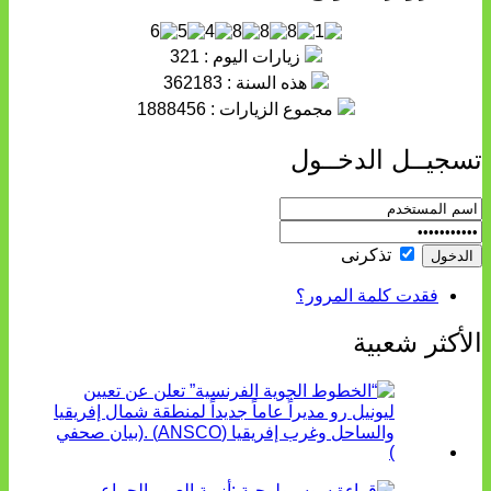
زيارات اليوم : 321
هذه السنة : 362183
مجموع الزيارات : 1888456
تسجيــل الدخــول
تذكرنى
فقدت كلمة المرور؟
الأكثر شعبية