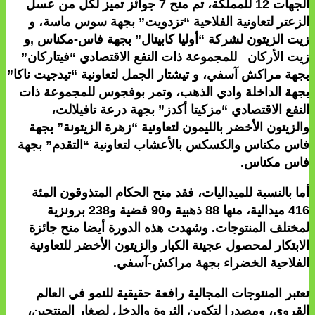
الجهات 12 للمملكة، تم منح 7 جوائز تميز لكل من عسل
الزعتر لتعاونية الفلاحية “تزدويت” بجهة سوس ماسة، و
زيت الزيتون لشركة “أوليا كابيتال” بجهة فاس-مكناس ,و
زيت الأركان للمجموعة ذات النفع الاقتصادي “فيتاركان”
بجهة مراكش آسفي، و تيشتار الجمل لتعاونية “تيدجيت ناكا”
بجهة الداخلة وادي الذهب، وتمر بوفجوس للمجموعة ذات
النفع الاقتصادي “مزكيتا أكدز” بجهة درعة تافيلالت،
والزيتون الأخضر بالليمون لتعاونية “زهرة الزيتونة” بجهة
فاس مكناس والكسكس بالأعشاب لتعاونية “التقدم” بجهة
فاس مكناس.
أما بالنسبة للميداليات، فقد منح الحكام المتذوقون المئة
416 ميدالية، منها 88 ذهبية و90 فضية و238 برونزية
لمختلف المنتوجات. وشهدت هذه الدورة أيضا منح جائزة
الابتكار لمحصول عجينة الكبار والزيتون الأخضر للتعاونية
الفلاحية الخضراء بجهة مراكش-آسفي.
تعتبر المنتوجات المجالية رافعة حقيقية للنمو في العالم
القروي، ومصدرا لتكوين الثروة والدخل لصغار المنتجين،