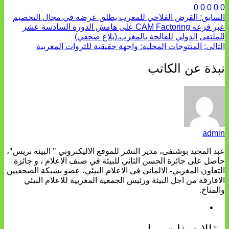
0
0
0
0
0
السابق:
القرض الفلاحي للمغرب يطلق عرضه في مجال التخصيم
عبر فرعه CAM Factoring على هامش الدورة السادسة عشر
للملتقى الدولي للفالحة بالمغرب.(بلاغ صحفي)
التالى:
المنتوجات المحلية: واجهة حقيقية للثروات المغربية
نبذة عن الكاتب
admin
عبد المجيد بوشنفى، مدير النشر للموقع الاليكتروني " البيئة بريس"،
حاصل على جائزة الحسن الثاني للبيئة في صنف الاعلام ، و جائزة
التعاون المغربي- الالماني في الاعلام البيئي، عضو بشبكة الصحفيين
الافارقة من اجل البيئة ورئيس الجمعية المغربية للاعلام البيئي
والمناخ.