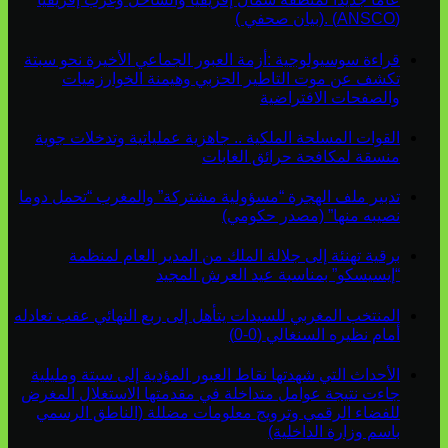
(ANSCO) .(بيان صحفي )
قراءة سوسيولوجية :أزمة العبور الجماعي الأخيرة نحو سبتة
تكشف عن موت التاطير الحزبي وهيمنة الخوارزميات
والصفحات الافتراضية
القوات المسلحة الملكية .. جاهزية عملياتية وتدخلات جوية
منسقة لمكافحة حرائق الغابات
تدبير ملف الهجرة “مسؤولية مشتركة” والمغرب “تحمل دوما
نصيبه منها” (مصدر حكومي)
برقية تهنئة إلى جلالة الملك من المدير العام لمنظمة
“إيسيسكو” بمناسبة عيد العرش المجيد
المنتخب المغربي للسيدات يتأهل إلى ربع النهائي عقب تعادله
أمام نظيره السنغالي (0-0)
الأحداث التي شهدتها نقاط العبور المؤدية إلى سبتة ومليلية
جاءت نتيجة عوامل متداخلة في مقدمتها الاستغلال المغرض
للفضاء الرقمي وترويج معلومات مضللة (الناطق الرسمي
باسم وزارة الداخلية)