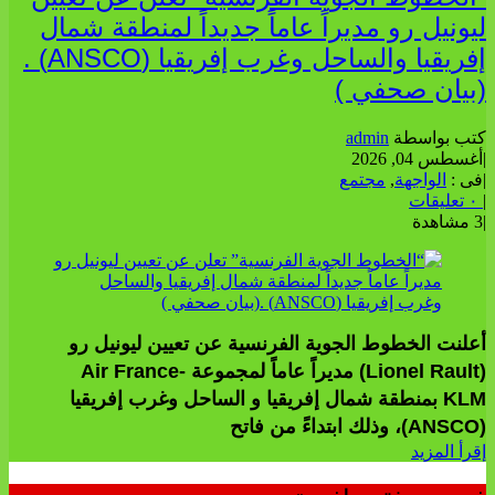
ليونيل رو مديراً عاماً جديداً لمنطقة شمال
إفريقيا والساحل وغرب إفريقيا (ANSCO) .
(بيان صحفي )
كتب بواسطة
admin
|
أغسطس 04, 2026
|
فى :
الواجهة
,
مجتمع
|
٠ تعليقات
|
3 مشاهدة
أعلنت الخطوط الجوية الفرنسية عن تعيين ليونيل رو
(Lionel Rault) مديراً عاماً لمجموعة Air France-
KLM بمنطقة شمال إفريقيا و الساحل وغرب إفريقيا
(ANSCO)، وذلك ابتداءً من فاتح
إقرأ المزيد