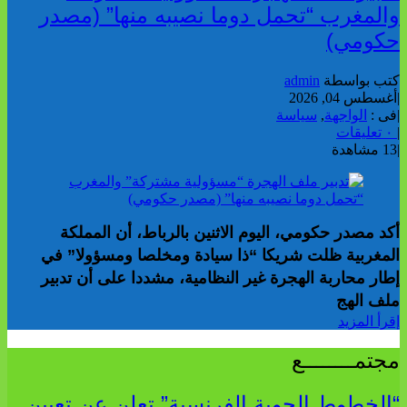
والمغرب “تحمل دوما نصيبه منها” (مصدر
حكومي)
كتب بواسطة
admin
|
أغسطس 04, 2026
|
فى :
الواجهة
,
سياسة
|
٠ تعليقات
|
13 مشاهدة
أكد مصدر حكومي، اليوم الاثنين بالرباط، أن المملكة
المغربية ظلت شريكا “ذا سيادة ومخلصا ومسؤولا” في
إطار محاربة الهجرة غير النظامية، مشددا على أن تدبير
ملف الهج
إقرأ المزيد
مجتمــــــــع
“الخطوط الجوية الفرنسية” تعلن عن تعيين