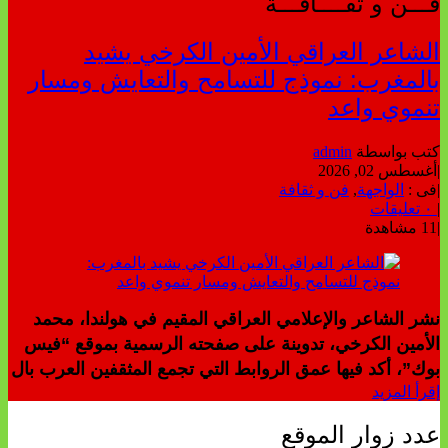
فـــن و ثقــــافـــة
الشاعر العراقي الأمين الكرخي يشيد
بالمغرب: نموذج للتسامح والتعايش ومسار
تنموي واعد
كتب بواسطة
admin
|
أغسطس 02, 2026
|
فى :
الواجهة
,
فن و ثقافة
|
٠ تعليقات
|
11 مشاهدة
نشر الشاعر والإعلامي العراقي المقيم في هولندا، محمد
الأمين الكرخي، تدوينة على صفحته الرسمية بموقع “فيس
بوك”، أكد فيها عمق الروابط التي تجمع المثقفين العرب بال
إقرأ المزيد
عدد زوار الموقع