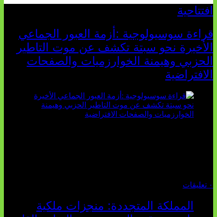
افتتاحية
قراءة سوسيولوجية :أزمة العبور الجماعي
الأخيرة نحو سبتة تكشف عن موت التاطير
الحزبي وهيمنة الخوارزميات والصفحات
الافتراضية
تثبت أحداث سبتة الأخيرة الأطروحة السوسيولوجية التي
تقول: "كلما اتسعت الفجوة بين تطلعات الشباب الرقمية وواقعهم
السوسيو-اقتصادي، كلما انهارت قدرة السياسة التقليدية على الكلام
والتأط...
أغسطس 04, 2026
٠ تعليقات
المملكة المتجددة: منجزات ملكية