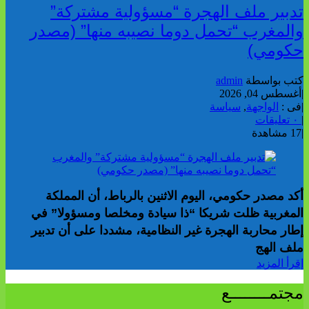
تدبير ملف الهجرة “مسؤولية مشتركة”
والمغرب “تحمل دوما نصيبه منها” (مصدر
حكومي)
كتب بواسطة
admin
|
أغسطس 04, 2026
|
فى :
الواجهة
,
سياسة
|
٠ تعليقات
|
17 مشاهدة
أكد مصدر حكومي، اليوم الاثنين بالرباط، أن المملكة
المغربية ظلت شريكا “ذا سيادة ومخلصا ومسؤولا” في
إطار محاربة الهجرة غير النظامية، مشددا على أن تدبير
ملف الهج
إقرأ المزيد
مجتمــــــــع