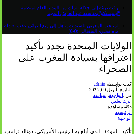
برقية تهنئة إلى جلالة الملك من المدير العام لمنظمة
“إيسيسكو” بمناسبة عيد العرش المجيد
المنتخب المغربي للسيدات يتأهل إلى ربع النهائي عقب تعادله
أمام نظيره السنغالي (0-0)
الولايات المتحدة تجدد تأكيد
اعترافها بسيادة المغرب على
الصحراء
كتب بواسطة
admin
التاريخ:
أبريل 09, 2025
فى :
الواجهة
,
سياسة
اترك تعليق
493 مشاهدة
الرئيسيه
الواجهة
تأكيدا للموقف الذي أبلغ به الرئيس الأمريكي، دونالد ترامب،