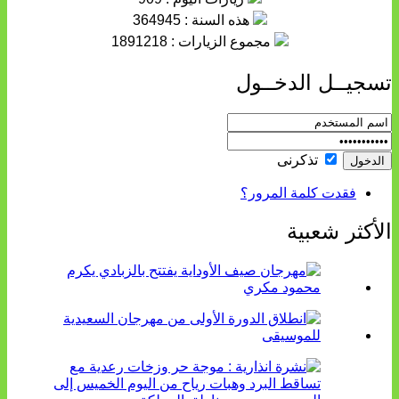
هذه السنة : 364945
مجموع الزيارات : 1891218
تسجيــل الدخــول
تذكرنى
فقدت كلمة المرور؟
الأكثر شعبية