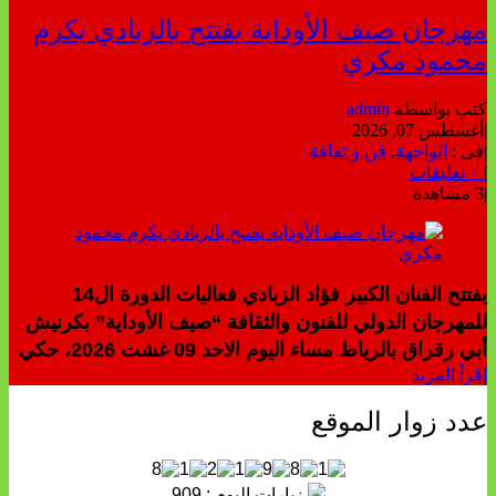
مهرجان صيف الأوداية يفتتح بالزبادي يكرم
محمود مكري
كتب بواسطة
admin
|
أغسطس 07, 2026
|
فى :
الواجهة
,
فن و ثقافة
|
٠ تعليقات
|
3 مشاهدة
يفتتح الفنان الكبير فؤاد الزبادي فعاليات الدورة ال14
للمهرجان الدولي للفنون والثقافة “صيف الأوداية” بكرنيش
أبي رقراق بالرباط مساء اليوم الاحد 09 غشت 2026، حكي
إقرأ المزيد
عدد زوار الموقع
زيارات اليوم : 909