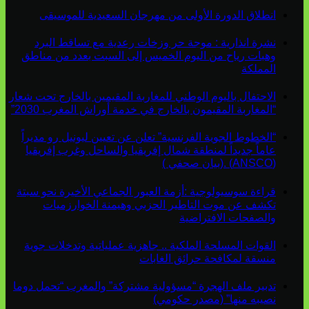
انطلاق الدورة الأولى من مهرجان السعيدية للموسيقى
نشرة انذارية : موجة حر وزخات رعدية مع تساقط البرد
وهبات رياح من اليوم الخميس إلى السبت بعدد من مناطق
المملكة
الاحتفال باليوم الوطني للمغاربة المقيمين بالخارج تحت شعار
“المغاربة المقيمون بالخارج في خدمة أوراش المغرب 2030”
“الخطوط الجوية الفرنسية” تعلن عن تعيين ليونيل رو مديراً
عاماً جديداً لمنطقة شمال إفريقيا والساحل وغرب إفريقيا
(ANSCO) .(بيان صحفي )
قراءة سوسيولوجية :أزمة العبور الجماعي الأخيرة نحو سبتة
تكشف عن موت التاطير الحزبي وهيمنة الخوارزميات
والصفحات الافتراضية
القوات المسلحة الملكية .. جاهزية عملياتية وتدخلات جوية
منسقة لمكافحة حرائق الغابات
تدبير ملف الهجرة “مسؤولية مشتركة” والمغرب “تحمل دوما
نصيبه منها” (مصدر حكومي)