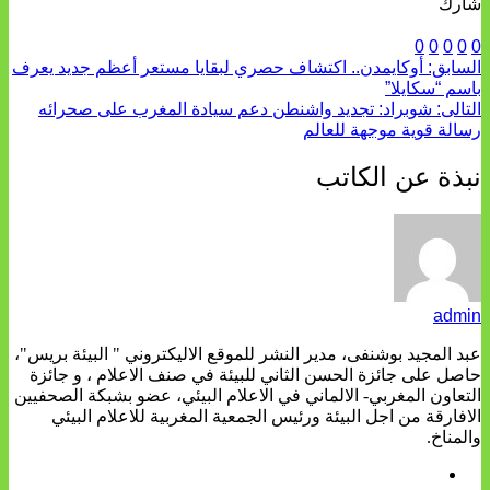
شارك
0
0
0
0
0
السابق:
أوكايمدن.. اكتشاف حصري لبقايا مستعر أعظم جديد يعرف
باسم “سكايلا”
التالى:
شوبراد: تجديد واشنطن دعم سيادة المغرب على صحرائه
رسالة قوية موجهة للعالم
نبذة عن الكاتب
admin
عبد المجيد بوشنفى، مدير النشر للموقع الاليكتروني " البيئة بريس"،
حاصل على جائزة الحسن الثاني للبيئة في صنف الاعلام ، و جائزة
التعاون المغربي- الالماني في الاعلام البيئي، عضو بشبكة الصحفيين
الافارقة من اجل البيئة ورئيس الجمعية المغربية للاعلام البيئي
والمناخ.