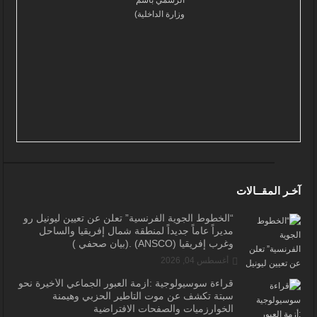
آخـر المقــالات
“الخطوط الجوية الفرنسية” تعلن عن تعيين ليونيل رو
مديراً عاماً جديداً لمنطقة شمال إفريقيا والساحل
وغرب إفريقيا (ANSCO) .(بيان صحفي )
أغسطس 04, 2026
قراءة سوسيولوجية :أزمة العبور الجماعي الأخيرة نحو
سبتة تكشف عن موت التاطير الحزبي وهيمنة
الخوارزميات والصفحات الافتراضية