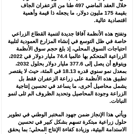
خلال العقد الماضي 497 طنا من الزعفران الجاف
حركة الشعر العالمية بالمغرب تحتفي بالمبادرة الدولية للسلام
بقيمة 175 مليون دولار، ما يجعله ذا قيمة وأهمية
انتخابات المجلس الوطني للصحافة.. اللجنة المؤقتة تدعو المؤسسات الصحفية
اقتصادية عالية.
إلى موافاتها باللوائح المحينة للصحافيين المهنيين في أجل أقصاه 4 غشت
وتفتح هذه الأنظمة آفاقا جديدة لتنمية القطاع الزراعي
خاصة في ظل التوسع في إنشاء المزارع العمودية لتلبية
احتياجات السوق المحلي، إذ بلغ حجم سوق الأنظمة
الزراعية المتحكم بها عالميا 74.4 مليار دولار في 2022،
ويتوقع أن يصل إلى 377.6 مليار دولار بحلول 2032،
بمعدل نمو سنوي قدره 18.13 في المئة، حيث لا يقتصر
تطبيق هذه الأنظمة على زراعة الزعفران فقط بل
يشمل محاصيل أخرى، ما يساعد في تحسين إنتاجية
الزراعة وجودة المحاصيل وتحديد الظروف الم ثلى لنمو
النباتات.
ويأتي هذا الإنجاز ضمن جهود المختبر الوطني في تطوير
حلول زراعية مبتكرة تسهم بشكل كبير في تحسين
الاستدامة البيئية، وزيادة كفاءة الإنتاج المحلي؛ بما يحقق