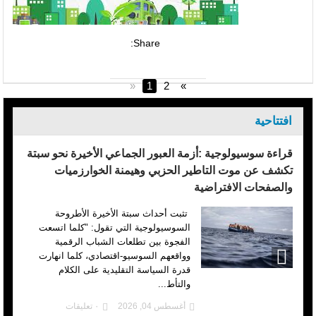
Share:
«
1
2
»
افتتاحية
قراءة سوسيولوجية :أزمة العبور الجماعي الأخيرة نحو سبتة
تكشف عن موت التاطير الحزبي وهيمنة الخوارزميات
والصفحات الافتراضية
تثبت أحداث سبتة الأخيرة الأطروحة
السوسيولوجية التي تقول: "كلما اتسعت
الفجوة بين تطلعات الشباب الرقمية
وواقعهم السوسيو-اقتصادي، كلما انهارت
قدرة السياسة التقليدية على الكلام
والتأط...
أغسطس 04, 2026
٠ تعليقات