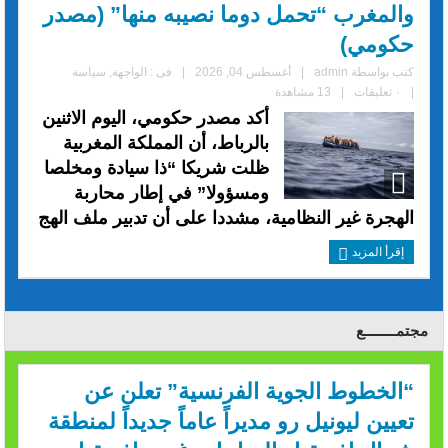
والمغرب “تحمل دوما نصيبه منها” (مصدر
حكومي)
كتب بواسطة
admin
|
أغسطس 04, 2026
|
فى :
الواجهة
,
سياسة
|
٠ تعليقات
|
13 مشاهدة
أكد مصدر حكومي، اليوم الاثنين
بالرباط، أن المملكة المغربية
ظلت شريكا “ذا سيادة ومخلصا
ومسؤولا” في إطار محاربة
الهجرة غير النظامية، مشددا على أن تدبير ملف الهج
إقرأ المزيد
مجتمــــــــع
“الخطوط الجوية الفرنسية” تعلن عن
تعيين ليونيل رو مديراً عاماً جديداً لمنطقة