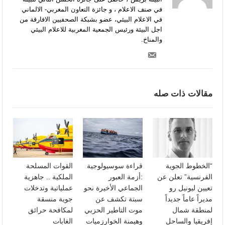
في صنف الاعلام ، و جائزة التعاون المغربي- الالماني
في الاعلام البيئي، عضو بشبكة الصحفيين الافارقة من
اجل البيئة ورئيس الجمعية المغربية للاعلام البيئي
والمناخ.
مقالات ذات صله
“الخطوط الجوية
قراءة سوسيولوجية
القوات المسلحة
الفرنسية” تعلن عن
:أزمة العبور
الملكية .. جاهزية
تعيين ليونيل رو
الجماعي الأخيرة نحو
عملياتية وتدخلات
مديراً عاماً جديداً
سبتة تكشف عن
جوية منسقة
لمنطقة شمال
موت التاطير الحزبي
لمكافحة حرائق
إفريقيا والساحل
وهيمنة الخوارزميات
الغابات