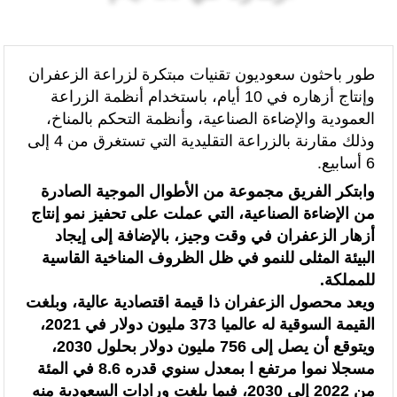
الرئيسيه
الطاقة و الاقتصاد الأخضر
تدبير ملف الهجرة “مسؤولية مشتركة” والمغرب “تحمل دوما نصيبه منها”
(مصدر حكومي)
طور باحثون سعوديون تقنيات مبتكرة لزراعة الزعفران
وإنتاج أزهاره في 10 أيام، باستخدام أنظمة الزراعة
برقية تهنئة إلى جلالة الملك من المدير العام لمنظمة “إيسيسكو” بمناسبة عيد
العمودية والإضاءة الصناعية، وأنظمة التحكم بالمناخ،
العرش المجيد
وذلك مقارنة بالزراعة التقليدية التي تستغرق من 4 إلى
6 أسابيع.
المنتخب المغربي للسيدات يتأهل إلى ربع النهائي عقب تعادله أمام نظيره
وابتكر الفريق مجموعة من الأطوال الموجية الصادرة
السنغالي (0-0)
من الإضاءة الصناعية، التي عملت على تحفيز نمو إنتاج
أزهار الزعفران في وقت وجيز، بالإضافة إلى إيجاد
الأحداث التي شهدتها نقاط العبور المؤدية إلى سبتة ومليلية جاءت نتيجة عوامل
البيئة المثلى للنمو في ظل الظروف المناخية القاسية
متداخلة في مقدمتها الاستغلال المغرض للفضاء الرقمي وترويج معلومات مضللة
للمملكة.
ويعد محصول الزعفران ذا قيمة اقتصادية عالية، وبلغت
(الناطق الرسمي باسم وزارة الداخلية)
القيمة السوقية له عالميا 373 مليون دولار في 2021،
الشاعر العراقي الأمين الكرخي يشيد بالمغرب: نموذج للتسامح والتعايش ومسار
ويتوقع أن يصل إلى 756 مليون دولار بحلول 2030،
مسجلا نموا مرتفع ا بمعدل سنوي قدره 8.6 في المئة
تنموي واعد
من 2022 إلى 2030، فيما بلغت ورادات السعودية منه