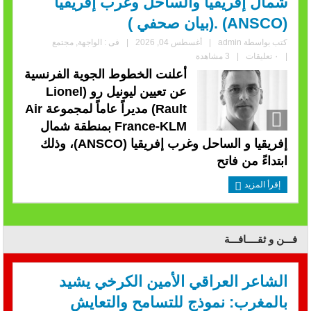
شمال إفريقيا والساحل وغرب إفريقيا
(ANSCO) .(بيان صحفي )
كتب بواسطة
admin
|
أغسطس 04, 2026
|
فى :
الواجهة
,
مجتمع
|
٠ تعليقات
|
3 مشاهدة
أعلنت الخطوط الجوية الفرنسية
عن تعيين ليونيل رو (Lionel
Rault) مديراً عاماً لمجموعة Air
France-KLM بمنطقة شمال
إفريقيا و الساحل وغرب إفريقيا (ANSCO)، وذلك
ابتداءً من فاتح
إقرأ المزيد
فـــن و ثقــــافـــة
الشاعر العراقي الأمين الكرخي يشيد
بالمغرب: نموذج للتسامح والتعايش