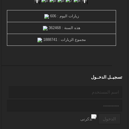
زيارات اليوم : 606
هذه السنة : 362468
مجموع الزيارات : 1888741
تسجيــل الدخــول
تذكرنى