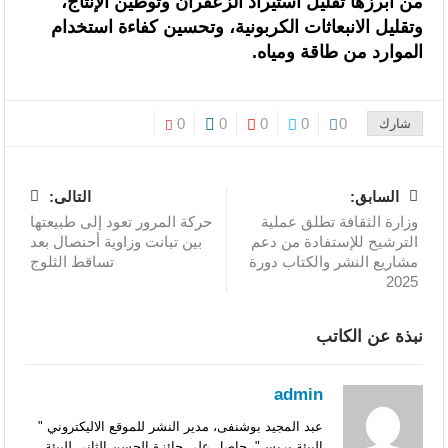
من أبرزها تقليل استيراد الزعفران وتوطين الإنتاج،
وتقليل الانبعاثات الكربونية، وتحسين كفاءة استخدام
الموارد من طاقة ومياه.
0
0
0
0
0
شارك
السابق:
التالى:
وزارة الثقافة تطلق عملية
حركة المرور تعود إلى طبيعتها
الترشيح للإستفادة من دعم
بين تبانت وزاوية أحنصال بعد
مشاريع النشر والكتاب دورة
تساقط الثلوج
2025
نبذة عن الكاتب
admin
عبد المجيد بوشنفى، مدير النشر للموقع الاليكتروني "
البيئة بريس"، حاصل على جائزة الحسن الثاني للبيئة