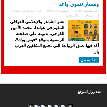
ومسار تنموي واعد
كتب بواسطة
admin
|
أغسطس 02, 2026
|
فى :
الواجهة
,
فن و ثقافة
|
٠ تعليقات
|
11 مشاهدة
نشر الشاعر والإعلامي العراقي
المقيم في هولندا، محمد الأمين
الكرخي، تدوينة على صفحته
الرسمية بموقع “فيس بوك”،
أكد فيها عمق الروابط التي تجمع المثقفين العرب
بال
إقرأ المزيد
عدد زوار الموقع