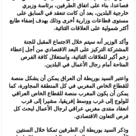
فصاعدا، بناء على اتفاق الطرفين، برئاسة وزيري
الأحداث التي شهدتها نقاط العبور المؤدية إلى سبتة ومليلية جاءت نتيجة عوامل
خارجية البلدين، بعد أن كانت تنعقد في السابق على
متداخلة في مقدمتها الاستغلال المغرض للفضاء الرقمي وترويج معلومات مضللة
مستوى قطاعات وزارية أخرى وذلك بهدف إضفاء طابع
أكثر شمولية على العلاقات الثنائية.
(الناطق الرسمي باسم وزارة الداخلية)
وأكد الوزير أنه سيتم خلال الاجتماع المقبل للجنة
المشتركة التركيز على البعد الاقتصادي من أجل إعطاء
زخم أكبر للعلاقات الثنائية، واستغلال كافة الفرص
المتاحة أمام رجال الأعمال في البلدين.
واعتبر السيد بوريطة أن العراق يمكن أن يشكل منصة
للقطاع الخاص المغربي في كل المنطقة المجاورة، كما
يمكن أن يكون المغرب منصة للقطاع الخاص العراقي
للولوج إلى غرب ووسط إفريقيا، مشيرا إلى قرب
انعقاد منتدى مغربي عراقي لرجال الأعمال لبحث كل
فرص التعاون الاقتصادي.
وذكر السيد بوريطة أن الطرفين تمكنا خلال السنتين