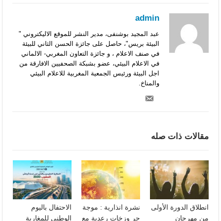
admin
عبد المجيد بوشنفى، مدير النشر للموقع الاليكتروني "
البيئة بريس"، حاصل على جائزة الحسن الثاني للبيئة
في صنف الاعلام ، و جائزة التعاون المغربي- الالماني
في الاعلام البيئي، عضو بشبكة الصحفيين الافارقة من
اجل البيئة ورئيس الجمعية المغربية للاعلام البيئي
والمناخ.
مقالات ذات صله
انطلاق الدورة الأولى
نشرة انذارية : موجة
الاحتفال باليوم
من مهرجان
حر وزخات رعدية مع
الوطني للمغاربة