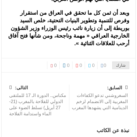
وبعد أن ثمن كل ما تحقق في العراق من استقرار
وفرص للتنمية وتطوير البنيات التحتية، خلص السيد
بوريطة إلى أن زيارة نائب رئيس الوزراء وزير الشؤون
الخارجية العراقي « مهمة وناجحة، ومن شأنها فتح آفاق
أرحب للعلاقات الثنائية ».
0
0
0
0
0
شارك
السابق:
التالى:
السغروشني تدعو الكفاءات
مكناس.. الدورة الـ 17 للملتقى
المغربية إلى الانضمام لزخم
الدولي للفلاحة بالمغرب (21-
الدينامية التي يشهدها المغرب
27 أبريل) تسلط الضوء على
الماء واستدامة الفلاحة
نبذة عن الكاتب