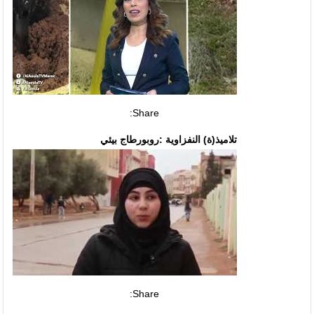
Share:
تلاميذ(ة) النفزاوية :روبورطاج بيئي
Share: