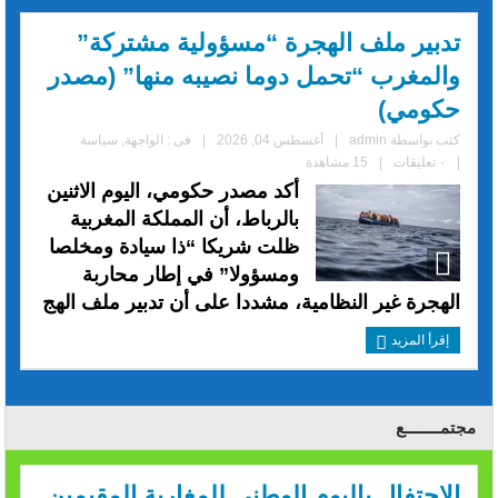
تدبير ملف الهجرة “مسؤولية مشتركة”
والمغرب “تحمل دوما نصيبه منها” (مصدر
حكومي)
كتب بواسطة
admin
|
أغسطس 04, 2026
|
فى :
الواجهة
,
سياسة
|
٠ تعليقات
|
15 مشاهدة
أكد مصدر حكومي، اليوم الاثنين
بالرباط، أن المملكة المغربية
ظلت شريكا “ذا سيادة ومخلصا
ومسؤولا” في إطار محاربة
الهجرة غير النظامية، مشددا على أن تدبير ملف الهج
إقرأ المزيد
مجتمــــــــع
الاحتفال باليوم الوطني للمغاربة المقيمين