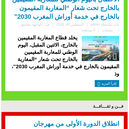
بالخارج تحت شعار “المغاربة المقيمون
بالخارج في خدمة أوراش المغرب 2030”
كتب بواسطة
admin
|
أغسطس 06, 2026
|
فى :
الواجهة
,
مجتمع
|
٠ تعليقات
|
5 مشاهدة
يخلد قطاع المغاربة المقيمين
بالخارج، الاثنين المقبل، اليوم
الوطني للمغاربة المقيمين
بالخارج تحت شعار “المغاربة
المقيمون بالخارج في خدمة أوراش المغرب 2030″،
وذ
إقرأ المزيد
فـــن و ثقــــافـــة
انطلاق الدورة الأولى من مهرجان