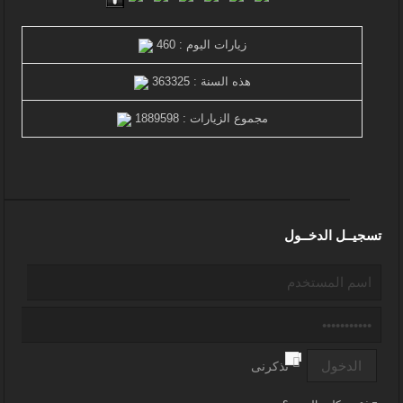
زيارات اليوم : 460
هذه السنة : 363325
مجموع الزيارات : 1889598
تسجيــل الدخــول
تذكرنى