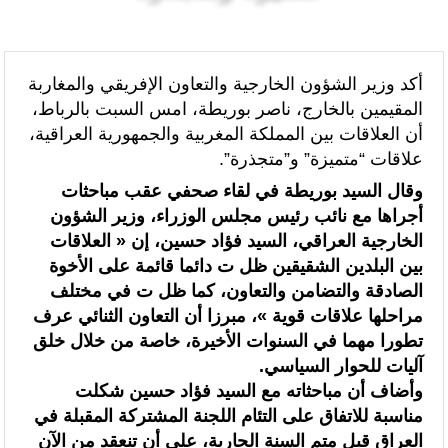
الرئيسيه
الواجهة
شمال إفريقيا والساحل وغرب إفريقيا (ANSCO) .(بيان صحفي )
قراءة سوسيولوجية :أزمة العبور الجماعي الأخيرة نحو سبتة تكشف عن موت
أكد وزير الشؤون الخارجية والتعاون الإفريقي والمغاربة
المقيمين بالخارج، ناصر بوريطة، امس السبت بالرباط،
التاطير الحزبي وهيمنة الخوارزميات والصفحات الافتراضية
أن العلاقات بين المملكة المغربية والجمهورية العراقية،
القوات المسلحة الملكية .. جاهزية عملياتية وتدخلات جوية منسقة لمكافحة
علاقات “متميزة” و”متجذرة”.
وقال السيد بوريطة في لقاء صحفي عقب مباحثات
حرائق الغابات
أجراها مع نائب رئيس مجلس الوزراء، وزير الشؤون
تدبير ملف الهجرة “مسؤولية مشتركة” والمغرب “تحمل دوما نصيبه منها”
الخارجية العراقي، السيد فؤاد حسين، إن « العلاقات
بين البلدين الشقيقين ظل ت دائما قائمة على الأخوة
(مصدر حكومي)
الصادقة والتضامن والتعاون، كما ظل ت في مختلف
برقية تهنئة إلى جلالة الملك من المدير العام لمنظمة “إيسيسكو” بمناسبة عيد
مراحلها علاقات قوية »، مبرزا أن التعاون الثنائي عرف
تطورا مهما في السنوات الأخيرة، خاصة من خلال خلق
العرش المجيد
آليات للحوار السياسي.
المنتخب المغربي للسيدات يتأهل إلى ربع النهائي عقب تعادله أمام نظيره
وأضاف أن مباحثاته مع السيد فؤاد حسين شكلت
مناسبة للاتفاق على التئام اللجنة المشتركة المقبلة في
السنغالي (0-0)
العراق قبل متم السنة الجارية، على أن تنعقد من الآن