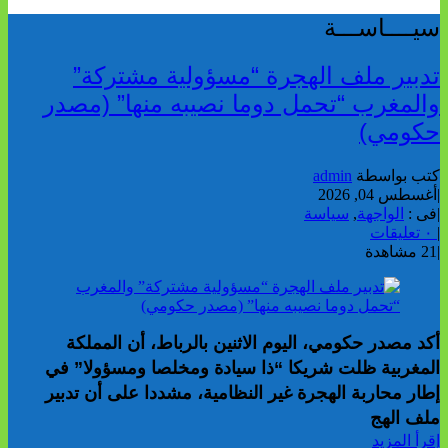
سيــــاســـة
تدبير ملف الهجرة “مسؤولية مشتركة”
والمغرب “تحمل دوما نصيبه منها” (مصدر
حكومي)
كتب بواسطة
admin
|
أغسطس 04, 2026
|
فى :
الواجهة
,
سياسة
|
٠ تعليقات
|
21 مشاهدة
أكد مصدر حكومي، اليوم الاثنين بالرباط، أن المملكة
المغربية ظلت شريكا “ذا سيادة ومخلصا ومسؤولا” في
إطار محاربة الهجرة غير النظامية، مشددا على أن تدبير
ملف الهج
إقرأ المزيد