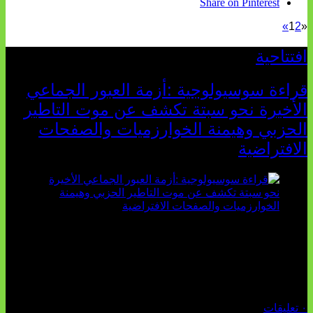
Share on Pinterest
»
1
2
«
افتتاحية
قراءة سوسيولوجية :أزمة العبور الجماعي
الأخيرة نحو سبتة تكشف عن موت التاطير
الحزبي وهيمنة الخوارزميات والصفحات
الافتراضية
تثبت أحداث سبتة الأخيرة الأطروحة السوسيولوجية التي
تقول: "كلما اتسعت الفجوة بين تطلعات الشباب الرقمية وواقعهم
السوسيو-اقتصادي، كلما انهارت قدرة السياسة التقليدية على الكلام
والتأط...
أغسطس 04, 2026
٠ تعليقات