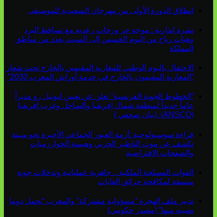
انطلاق الدورة الأولى من مهرجان السعيدية للموسيقى
نشرة انذارية : موجة حر وزخات رعدية مع تساقط البرد
وهبات رياح من اليوم الخميس إلى السبت بعدد من مناطق
المملكة
الاحتفال باليوم الوطني للمغاربة المقيمين بالخارج تحت شعار
“المغاربة المقيمون بالخارج في خدمة أوراش المغرب 2030”
“الخطوط الجوية الفرنسية” تعلن عن تعيين ليونيل رو مديراً
عاماً جديداً لمنطقة شمال إفريقيا والساحل وغرب إفريقيا
(ANSCO) .(بيان صحفي )
قراءة سوسيولوجية :أزمة العبور الجماعي الأخيرة نحو سبتة
تكشف عن موت التاطير الحزبي وهيمنة الخوارزميات
والصفحات الافتراضية
القوات المسلحة الملكية .. جاهزية عملياتية وتدخلات جوية
منسقة لمكافحة حرائق الغابات
تدبير ملف الهجرة “مسؤولية مشتركة” والمغرب “تحمل دوما
نصيبه منها” (مصدر حكومي)