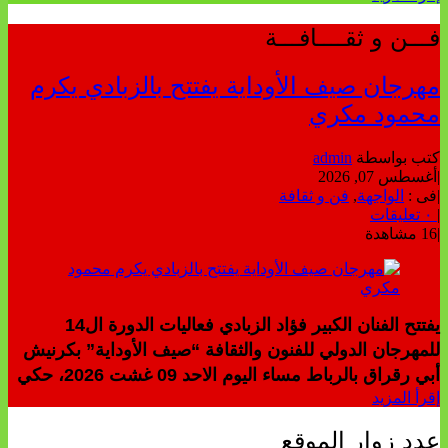
فـــن و ثقــــافـــة
مهرجان صيف الأوداية يفتتح بالزبادي يكرم
محمود مكري
كتب بواسطة
admin
|
أغسطس 07, 2026
|
فى :
الواجهة
,
فن و ثقافة
|
٠ تعليقات
|
16 مشاهدة
يفتتح الفنان الكبير فؤاد الزبادي فعاليات الدورة ال14
للمهرجان الدولي للفنون والثقافة “صيف الأوداية” بكرنيش
أبي رقراق بالرباط مساء اليوم الاحد 09 غشت 2026، حكي
إقرأ المزيد
عدد زوار الموقع