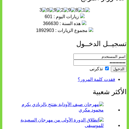
زيارات اليوم : 601
هذه السنة : 366630
مجموع الزيارات : 1892903
تسجيــل الدخــول
تذكرنى
فقدت كلمة المرور؟
الأكثر شعبية