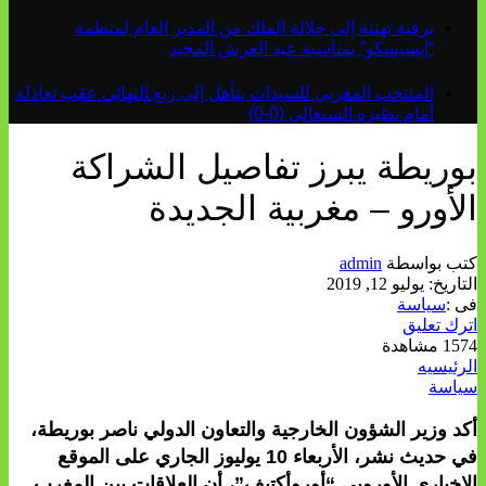
برقية تهنئة إلى جلالة الملك من المدير العام لمنظمة
“إيسيسكو” بمناسبة عيد العرش المجيد
المنتخب المغربي للسيدات يتأهل إلى ربع النهائي عقب تعادله
أمام نظيره السنغالي (0-0)
بوريطة يبرز تفاصيل الشراكة
الأورو – مغربية الجديدة
كتب بواسطة
admin
التاريخ:
يوليو 12, 2019
فى :
سياسة
اترك تعليق
1574 مشاهدة
الرئيسيه
سياسة
أكد وزير الشؤون الخارجية والتعاون الدولي ناصر بوريطة،
في حديث نشر، الأربعاء 10 يوليوز الجاري على الموقع
الإخباري الأوروبي “أوروأكتيف”، أن العلاقات بين المغرب