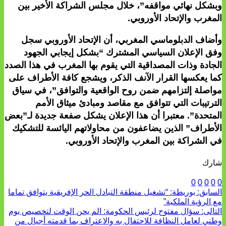
وبشكل نهائي مواقفه”، خلال مجلس الشراكة الأخير بين
المغرب والإتحاد الأوروبي.
وأضاف الدبلوماسي المغربي، أن الإتحاد الأوروبي سجل
وفق الإعلان السياسي المشترك “بشكل إيجابي الجهود
الجادة وذات المصداقية التي يقوم بها المغرب في هذا الصدد
كما يعكسها القرار الآنف الذكر، ويشجع كافة الأطراف على
مواصلة إلتزامهم ضمن روح الواقعية والتوافق”، في سياق
الترتيبات التي تتوافق مع مقاصد ومبادئ ميثاق الأمم
المتحدة”. معتبرا أن هذا الإعلان يشكل صفعة جديدة لـ”بعض
الأطراف” الذين يضاعفون من محاولاتهم اليائسة للتشكيك
في الشراكة بين المغرب والإتحاد الأوروبي.
شارك
0
0
0
0
0
السابق:
بوريطة: “تشغيل منطقة التبادل الحر الإفريقية يتوافق تماما
مع الرؤية الملكية”
التالى:
سؤال مفتوح لرئيس الحكومة: الم يحن الوقت لتخصيص يوم
وطني لعامل النظافة للاحتفال به والاعتراف بما قدمته أجيال من