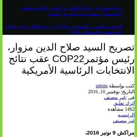
برقية تهنئة إلى جلالة الملك من المدير العام لمنظمة
“إيسيسكو” بمناسبة عيد العرش المجيد
المنتخب المغربي للسيدات يتأهل إلى ربع النهائي عقب تعادله
أمام نظيره السنغالي (0-0)
تصريح السيد صلاح الدين مزوار،
رئيس مؤتمرCOP22 عقب نتائج
الانتخابات الرئاسية الأمريكية
كتب بواسطة
admin
التاريخ:
نوفمبر 10, 2016
فى :
غير مصنف
اترك تعليق
1462 مشاهدة
الرئيسيه
غير مصنف
مراكش 9 نونبر 2016،