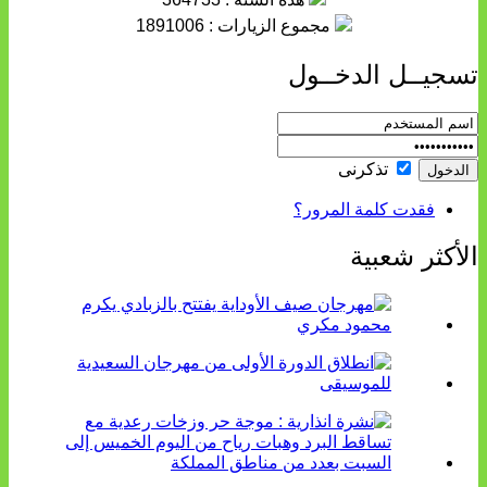
مجموع الزيارات : 1891006
تسجيــل الدخــول
تذكرنى
فقدت كلمة المرور؟
الأكثر شعبية