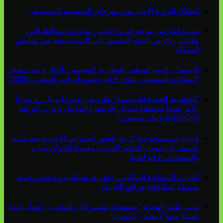
انطلاق الدورة الأولى من مهرجان السعيدية للموسيقى
نشرة انذارية : موجة حر وزخات رعدية مع تساقط البرد
وهبات رياح من اليوم الخميس إلى السبت بعدد من مناطق
المملكة
الاحتفال باليوم الوطني للمغاربة المقيمين بالخارج تحت شعار
“المغاربة المقيمون بالخارج في خدمة أوراش المغرب 2030”
“الخطوط الجوية الفرنسية” تعلن عن تعيين ليونيل رو مديراً
عاماً جديداً لمنطقة شمال إفريقيا والساحل وغرب إفريقيا
(ANSCO) .(بيان صحفي )
قراءة سوسيولوجية :أزمة العبور الجماعي الأخيرة نحو سبتة
تكشف عن موت التاطير الحزبي وهيمنة الخوارزميات
والصفحات الافتراضية
القوات المسلحة الملكية .. جاهزية عملياتية وتدخلات جوية
منسقة لمكافحة حرائق الغابات
تدبير ملف الهجرة “مسؤولية مشتركة” والمغرب “تحمل دوما
نصيبه منها” (مصدر حكومي)