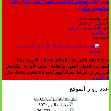
مهرجان صيف الأوداية يفتتح بالزبادي يكرم
محمود مكري
كتب بواسطة
admin
|
أغسطس 07, 2026
|
فى :
الواجهة
,
فن و ثقافة
|
٠ تعليقات
|
3 مشاهدة
يفتتح الفنان الكبير فؤاد الزبادي فعاليات الدورة ال14
للمهرجان الدولي للفنون والثقافة “صيف الأوداية” بكرنيش
أبي رقراق بالرباط مساء اليوم الاحد 09 غشت 2026، حكي
إقرأ المزيد
عدد زوار الموقع
زيارات اليوم : 697
هذه السنة : 364733