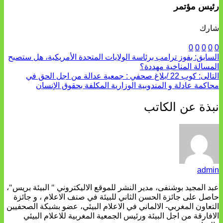
رئيس مؤتمر
شارك
0
0
0
0
0
السابق:
بفوز ترامب برئاسة الولايات المتحدة الأمريكية، هل ستصبح
المسالة المناخية مهددة؟
التالى:
كوب 22 /بلاغ صحفي : جمعية عدالة من اجل الحق في
محاكمة عادلة و المندوبية الوزارية المكلفة بحقوق الإنسان
نبذة عن الكاتب
admin
عبد المجيد بوشنفى، مدير النشر للموقع الاليكتروني " البيئة بريس"،
حاصل على جائزة الحسن الثاني للبيئة في صنف الاعلام ، و جائزة
التعاون المغربي- الالماني في الاعلام البيئي، عضو بشبكة الصحفيين
الافارقة من اجل البيئة ورئيس الجمعية المغربية للاعلام البيئي