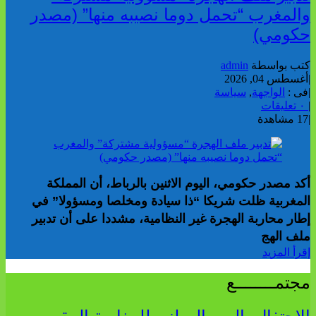
والمغرب “تحمل دوما نصيبه منها” (مصدر
حكومي)
كتب بواسطة
admin
|
أغسطس 04, 2026
|
فى :
الواجهة
,
سياسة
|
٠ تعليقات
|
17 مشاهدة
أكد مصدر حكومي، اليوم الاثنين بالرباط، أن المملكة
المغربية ظلت شريكا “ذا سيادة ومخلصا ومسؤولا” في
إطار محاربة الهجرة غير النظامية، مشددا على أن تدبير
ملف الهج
إقرأ المزيد
مجتمــــــــع