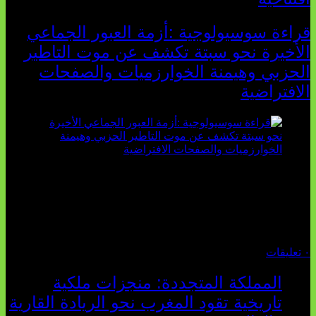
قراءة سوسيولوجية :أزمة العبور الجماعي
الأخيرة نحو سبتة تكشف عن موت التاطير
الحزبي وهيمنة الخوارزميات والصفحات
الافتراضية
تثبت أحداث سبتة الأخيرة الأطروحة السوسيولوجية التي
تقول: "كلما اتسعت الفجوة بين تطلعات الشباب الرقمية وواقعهم
السوسيو-اقتصادي، كلما انهارت قدرة السياسة التقليدية على الكلام
والتأط...
أغسطس 04, 2026
٠ تعليقات
المملكة المتجددة: منجزات ملكية
تاريخية تقود المغرب نحو الريادة القارية