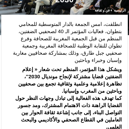
الرئيسيه
فن و ثقافة
“الخطوط الجوية الفرنسية” تعلن عن تعيين ليونيل رو مديراً عاماً جديداً
لمنطقة شمال إفريقيا والساحل وغرب إفريقيا (ANSCO) .(بيان صحفي )
انطلقت، امس الجمعة بالدار المتوسطية للمحامي
بتطوان، فعاليات المؤتمر الـ 40 لصحفيي الضفتين،
قراءة سوسيولوجية :أزمة العبور الجماعي الأخيرة نحو سبتة تكشف عن موت
المنظم من قبل الجمعية المغرببة للصحافة وفرع
التاطير الحزبي وهيمنة الخوارزميات والصفحات الافتراضية
تطوان للنقابة الوطنية للصحافة المغربية وجمعية
صحفيي جبل طارق، وذلك بمشاركة صحافيين مغاربة
القوات المسلحة الملكية .. جاهزية عملياتية وتدخلات جوية منسقة لمكافحة
وإسبان وخبراء وباحثين
حرائق الغابات
ويشكل هذا المؤتمر، المنظم تحت شعار « إعلام
الضفتين قضايا مشتركة لإنجاح مونديال 2030″،
تدبير ملف الهجرة “مسؤولية مشتركة” والمغرب “تحمل دوما نصيبه منها”
تظاهرة إعلامية وعلمية وثقافية تجمع بين صحفيين
(مصدر حكومي)
وباحثين من المغرب وإسبانيا.
كما تهدف هذه الفعالية إلى تبادل وجهات النظر حول
برقية تهنئة إلى جلالة الملك من المدير العام لمنظمة “إيسيسكو” بمناسبة عيد
القضايا الراهنة ذات الاهتمام المشترك، ومد جسور
العرش المجيد
التواصل البناء، إلى جانب إشاعة ثقافة الحوار بين
العاملين في القطاع الصحفي والأكاديمي والبحث
المنتخب المغربي للسيدات يتأهل إلى ربع النهائي عقب تعادله أمام نظيره
العلمي.