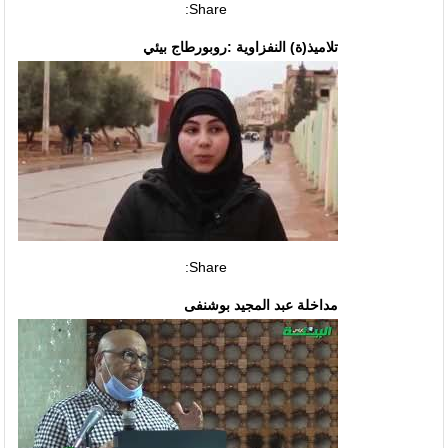
Share:
تلاميذ(ة) النفزاوية :روبورطاج بيئي
Share:
مداخلة عبد المجيد بوشنفى