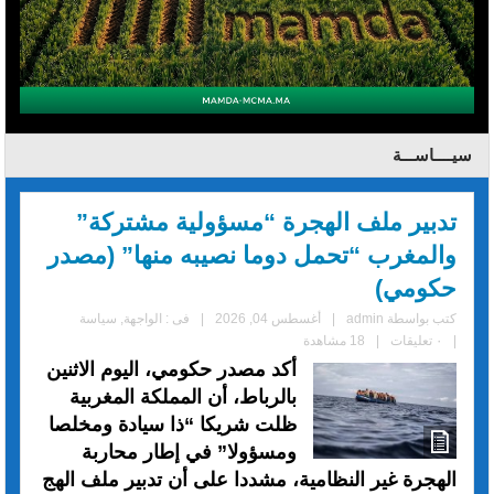
سيــــاســـة
تدبير ملف الهجرة “مسؤولية مشتركة”
والمغرب “تحمل دوما نصيبه منها” (مصدر
حكومي)
كتب بواسطة
admin
|
أغسطس 04, 2026
|
فى :
الواجهة
,
سياسة
|
٠ تعليقات
|
18 مشاهدة
أكد مصدر حكومي، اليوم الاثنين
بالرباط، أن المملكة المغربية
ظلت شريكا “ذا سيادة ومخلصا
ومسؤولا” في إطار محاربة
الهجرة غير النظامية، مشددا على أن تدبير ملف الهج