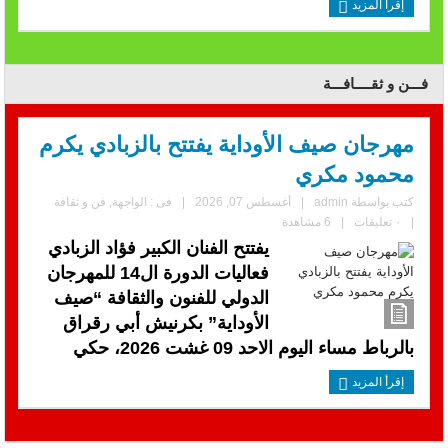
إقرأ المزيد
فـــن و ثقــــافـــة
مهرجان صيف الأوداية يفتتح بالزبادي يكرم
محمود مكري
كتب بواسطة
admin
|
أغسطس 07, 2026
|
فى :
الواجهة
,
فن و ثقافة
|
٠ تعليقات
|
6 مشاهدة
يفتتح الفنان الكبير فؤاد الزبادي
فعاليات الدورة ال14 للمهرجان
الدولي للفنون والثقافة “صيف
الأوداية” بكرنيش أبي رقراق
بالرباط مساء اليوم الاحد 09 غشت 2026، حكي
إقرأ المزيد