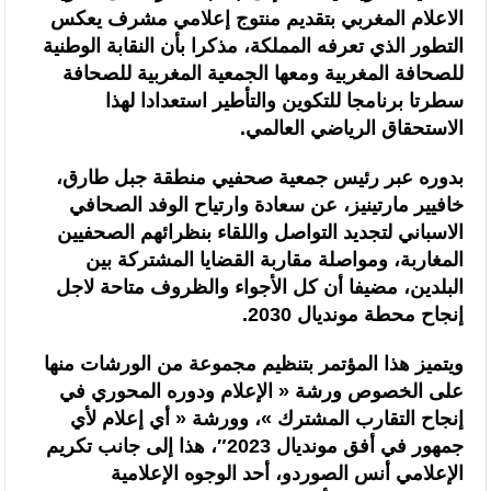
الاعلام المغربي بتقديم منتوج إعلامي مشرف يعكس
التطور الذي تعرفه المملكة، مذكرا بأن النقابة الوطنية
للصحافة المغربية ومعها الجمعية المغربية للصحافة
سطرتا برنامجا للتكوين والتأطير استعدادا لهذا
الاستحقاق الرياضي العالمي.
بدوره عبر رئيس جمعية صحفيي منطقة جبل طارق،
خافيير مارتينيز، عن سعادة وارتياح الوفد الصحافي
الاسباني لتجديد التواصل واللقاء بنظرائهم الصحفيين
المغاربة، ومواصلة مقاربة القضايا المشتركة بين
البلدين، مضيفا أن كل الأجواء والظروف متاحة لاجل
إنجاح محطة مونديال 2030.
ويتميز هذا المؤتمر بتنظيم مجموعة من الورشات منها
على الخصوص ورشة « الإعلام ودوره المحوري في
إنجاح التقارب المشترك »، وورشة « أي إعلام لأي
جمهور في أفق مونديال 2023″، هذا إلى جانب تكريم
الإعلامي أنس الصوردو، أحد الوجوه الإعلامية