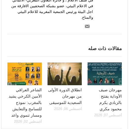
في صنف الاعلام ، و جائزة التعاون المغربي- الالماني
في الاعلام البيئي، عضو بشبكة الصحفيين الافارقة من
اجل البيئة ورئيس الجمعية المغربية للاعلام البيئي
والمناخ.
مقالات ذات صله
مهرجان صيف
انطلاق الدورة الأولى
الشاعر العراقي
الأوداية يفتتح
من مهرجان
الأمين الكرخي يشيد
بالزبادي يكرم
السعيدية للموسيقى
بالمغرب: نموذج
محمود مكري
للتسامح والتعايش
أغسطس 06, 2026
ومسار تنموي واعد
أغسطس 07, 2026
أغسطس 02, 2026