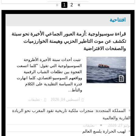
«
1
2
»
افتتاحية
قراءة سوسيولوجية :أزمة العبور الجماعي الأخيرة نحو سبتة
تكشف عن موت التاطير الحزبي وهيمنة الخوارزميات
والصفحات الافتراضية
تثبت أحداث سبتة الأخيرة الأطروحة
السوسيولوجية التي تقول: "كلما اتسعت
الفجوة بين تطلعات الشباب الرقمية
وواقعهم السوسيو-اقتصادي، كلما انهارت
قدرة السياسة التقليدية على الكلام
والتأط...
أغسطس 04, 2026
٠ تعليقات
المملكة المتجددة: منجزات ملكية تاريخية تقود المغرب نحو الريادة
القارية والعالمية
يوليو 27, 2026
٠ تعليقات
لهيب الحرارة يلسع العالم