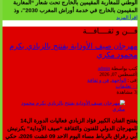
الوطني للمغاربة المقيمين بالخارج تحت شعار “المغاربة
المقيمون بالخارج في خدمة أوراش المغرب 2030″، وذ
إقرأ المزيد
فـــن و ثقــــافـــة
مهرجان صيف الأوداية يفتتح بالزبادي يكرم
محمود مكري
كتب بواسطة
admin
|
أغسطس 07, 2026
|
فى :
الواجهة
,
فن و ثقافة
|
٠ تعليقات
|
3 مشاهدة
يفتتح الفنان الكبير فؤاد الزبادي فعاليات الدورة ال14
للمهرجان الدولي للفنون والثقافة “صيف الأوداية” بكرنيش
أبي رقراق بالرباط مساء اليوم الاحد 09 غشت 2026، حكي