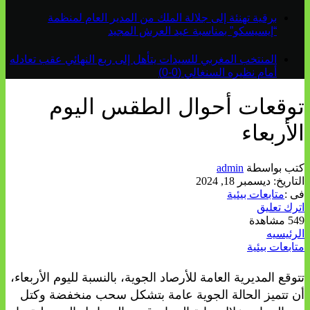
برقية تهنئة إلى جلالة الملك من المدير العام لمنظمة
“إيسيسكو” بمناسبة عيد العرش المجيد
المنتخب المغربي للسيدات يتأهل إلى ربع النهائي عقب تعادله
أمام نظيره السنغالي (0-0)
توقعات أحوال الطقس اليوم
الأربعاء
كتب بواسطة
admin
التاريخ:
ديسمبر 18, 2024
فى :
متابعات بيئية
اترك تعليق
549 مشاهدة
الرئيسيه
متابعات بيئية
تتوقع المديرية العامة للأرصاد الجوية، بالنسبة لليوم الأربعاء،
أن تتميز الحالة الجوية عامة بتشكل سحب منخفضة وكتل