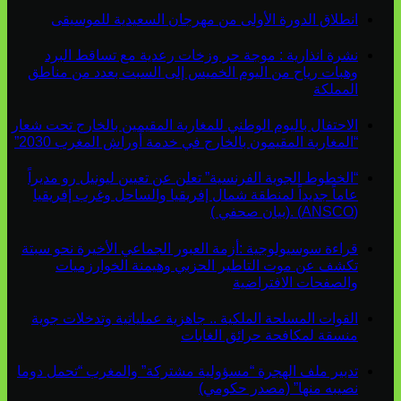
انطلاق الدورة الأولى من مهرجان السعيدية للموسيقى
نشرة انذارية : موجة حر وزخات رعدية مع تساقط البرد
وهبات رياح من اليوم الخميس إلى السبت بعدد من مناطق
المملكة
الاحتفال باليوم الوطني للمغاربة المقيمين بالخارج تحت شعار
“المغاربة المقيمون بالخارج في خدمة أوراش المغرب 2030”
“الخطوط الجوية الفرنسية” تعلن عن تعيين ليونيل رو مديراً
عاماً جديداً لمنطقة شمال إفريقيا والساحل وغرب إفريقيا
(ANSCO) .(بيان صحفي )
قراءة سوسيولوجية :أزمة العبور الجماعي الأخيرة نحو سبتة
تكشف عن موت التاطير الحزبي وهيمنة الخوارزميات
والصفحات الافتراضية
القوات المسلحة الملكية .. جاهزية عملياتية وتدخلات جوية
منسقة لمكافحة حرائق الغابات
تدبير ملف الهجرة “مسؤولية مشتركة” والمغرب “تحمل دوما
نصيبه منها” (مصدر حكومي)