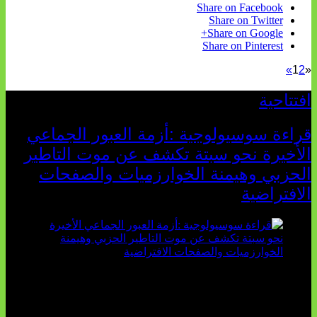
Share on Facebook
Share on Twitter
Share on Google+
Share on Pinterest
»
1
2
«
افتتاحية
قراءة سوسيولوجية :أزمة العبور الجماعي
الأخيرة نحو سبتة تكشف عن موت التاطير
الحزبي وهيمنة الخوارزميات والصفحات
الافتراضية
تثبت أحداث سبتة الأخيرة الأطروحة السوسيولوجية التي
تقول: "كلما اتسعت الفجوة بين تطلعات الشباب الرقمية وواقعهم
السوسيو-اقتصادي، كلما انهارت قدرة السياسة التقليدية على الكلام
والتأط...