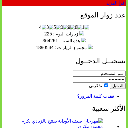
إقرأ المزيد
عدد زوار الموقع
زيارات اليوم : 225
هذه السنة : 364261
مجموع الزيارات : 1890534
تسجيــل الدخــول
تذكرنى
فقدت كلمة المرور؟
الأكثر شعبية