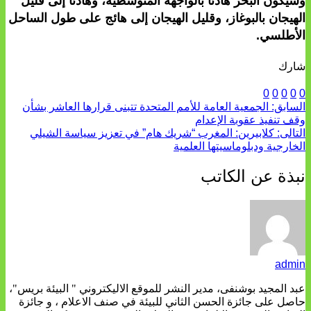
وسيكون البحر هادئا بالواجهة المتوسطية، وهادئا إلى قليل
الهيجان بالبوغاز، وقليل الهيجان إلى هائج على طول الساحل
الأطلسي.
شارك
0
0
0
0
0
السابق:
الجمعية العامة للأمم المتحدة تتبنى قرارها العاشر بشأن
وقف تنفيذ عقوبة الإعدام
التالى:
كلابيرين: المغرب “شريك هام” في تعزيز سياسة الشيلي
الخارجية ودبلوماسيتها العلمية
نبذة عن الكاتب
admin
عبد المجيد بوشنفى، مدير النشر للموقع الاليكتروني " البيئة بريس"،
حاصل على جائزة الحسن الثاني للبيئة في صنف الاعلام ، و جائزة