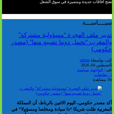
تفتح آفاقات جديدة ومتميزة في سوق الشغل
سيــــاســـة
تدبير ملف الهجرة “مسؤولية مشتركة”
والمغرب “تحمل دوما نصيبه منها” (مصدر
حكومي)
كتب بواسطة
admin
|
أغسطس 04, 2026
|
فى :
الواجهة
,
سياسة
|
٠ تعليقات
|
16 مشاهدة
أكد مصدر حكومي، اليوم الاثنين بالرباط، أن المملكة
المغربية ظلت شريكا “ذا سيادة ومخلصا ومسؤولا” في