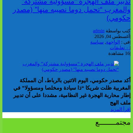
تدبير ملف الهجرة “مسؤولية مشتركة”
والمغرب “تحمل دوما نصيبه منها” (مصدر
حكومي)
كتب بواسطة
admin
|
أغسطس 04, 2026
|
فى :
الواجهة
,
سياسة
|
٠ تعليقات
|
16 مشاهدة
أكد مصدر حكومي، اليوم الاثنين بالرباط، أن المملكة
المغربية ظلت شريكا “ذا سيادة ومخلصا ومسؤولا” في
إطار محاربة الهجرة غير النظامية، مشددا على أن تدبير
ملف الهج
إقرأ المزيد
مجتمــــــــع