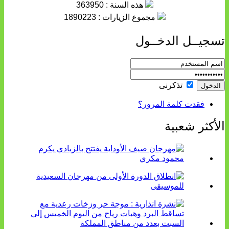
هذه السنة : 363950
مجموع الزيارات : 1890223
تسجيــل الدخــول
تذكرنى
فقدت كلمة المرور؟
الأكثر شعبية