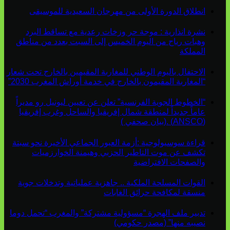
انطلاق الدورة الأولى من مهرجان السعيدية للموسيقى
نشرة انذارية : موجة حر وزخات رعدية مع تساقط البرد
وهبات رياح من اليوم الخميس إلى السبت بعدد من مناطق
المملكة
الاحتفال باليوم الوطني للمغاربة المقيمين بالخارج تحت شعار
“المغاربة المقيمون بالخارج في خدمة أوراش المغرب 2030”
“الخطوط الجوية الفرنسية” تعلن عن تعيين ليونيل رو مديراً
عاماً جديداً لمنطقة شمال إفريقيا والساحل وغرب إفريقيا
(ANSCO) .(بيان صحفي )
قراءة سوسيولوجية :أزمة العبور الجماعي الأخيرة نحو سبتة
تكشف عن موت التاطير الحزبي وهيمنة الخوارزميات
والصفحات الافتراضية
القوات المسلحة الملكية .. جاهزية عملياتية وتدخلات جوية
منسقة لمكافحة حرائق الغابات
تدبير ملف الهجرة “مسؤولية مشتركة” والمغرب “تحمل دوما
نصيبه منها” (مصدر حكومي)