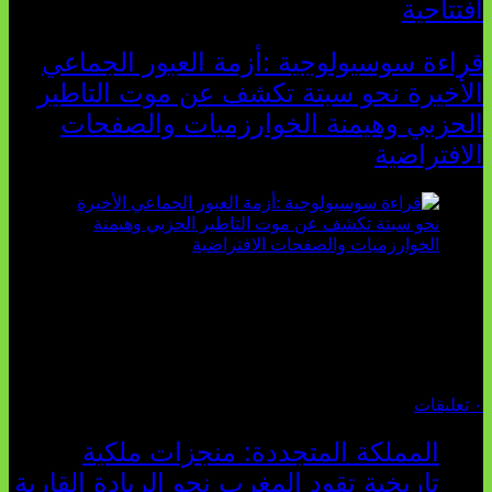
افتتاحية
قراءة سوسيولوجية :أزمة العبور الجماعي
الأخيرة نحو سبتة تكشف عن موت التاطير
الحزبي وهيمنة الخوارزميات والصفحات
الافتراضية
تثبت أحداث سبتة الأخيرة الأطروحة السوسيولوجية التي
تقول: "كلما اتسعت الفجوة بين تطلعات الشباب الرقمية وواقعهم
السوسيو-اقتصادي، كلما انهارت قدرة السياسة التقليدية على الكلام
والتأط...
أغسطس 04, 2026
٠ تعليقات
المملكة المتجددة: منجزات ملكية
تاريخية تقود المغرب نحو الريادة القارية