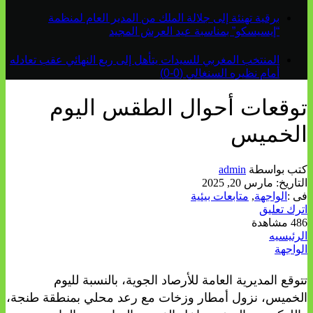
برقية تهنئة إلى جلالة الملك من المدير العام لمنظمة
“إيسيسكو” بمناسبة عيد العرش المجيد
المنتخب المغربي للسيدات يتأهل إلى ربع النهائي عقب تعادله
أمام نظيره السنغالي (0-0)
توقعات أحوال الطقس اليوم
الخميس
كتب بواسطة
admin
التاريخ:
مارس 20, 2025
فى :
الواجهة
,
متابعات بيئية
اترك تعليق
486 مشاهدة
الرئيسيه
الواجهة
تتوقع المديرية العامة للأرصاد الجوية، بالنسبة لليوم
الخميس، نزول أمطار وزخات مع رعد محلي بمنطقة طنجة،