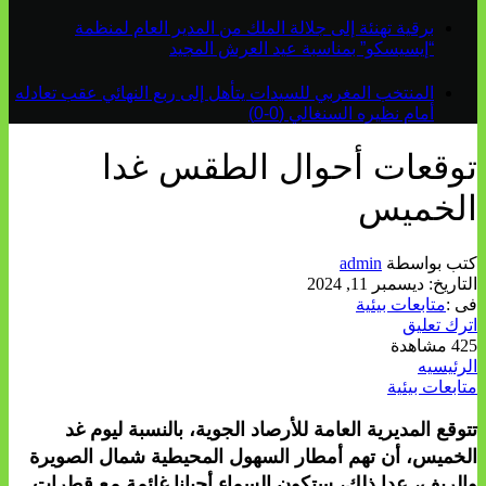
برقية تهنئة إلى جلالة الملك من المدير العام لمنظمة
“إيسيسكو” بمناسبة عيد العرش المجيد
المنتخب المغربي للسيدات يتأهل إلى ربع النهائي عقب تعادله
أمام نظيره السنغالي (0-0)
توقعات أحوال الطقس غدا
الخميس
كتب بواسطة
admin
التاريخ:
ديسمبر 11, 2024
فى :
متابعات بيئية
اترك تعليق
425 مشاهدة
الرئيسيه
متابعات بيئية
تتوقع المديرية العامة للأرصاد الجوية، بالنسبة ليوم غد
الخميس، أن تهم أمطار السهول المحيطية شمال الصويرة
والريف، عدا ذلك، ستكون السماء أحيانا غائمة مع قطرات