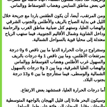
في بعض مناطق السايس وهضاب الفوسفاط ووالماس.
ومن المرتقب، أيضا، أن يكون الطقس باردا مع جريحة خلال
الليل في بداية الصباح بالريف والأطلس والجنوب الشرقي
والهضاب العليا، وستهم كتل ضبابية مناطق الغرب والرحامنة
وداخل الشاوية وشمال الأقاليم الجنوبية، فيما ستهب الرياح
معتدلة إلى محليا قوية بالسواحل الشمالية.
وستتراوح درجات الحرارة الدنيا ما بين ناقص 6 و0 درجة
بمرتفعات الأطلس، وما بين ناقص 1 و4 درجات بالريف
والسهول غرب الأطلس وهضاب الفوسفاط ووالماس
والهضاب العليا الشرقية، وما بين 3 و9 درجات بالسهول
الشمالية والوسطى، فيما ستتأرجح ما بين 6 و13 درجة
بجنوب البلاد.
أما درجات الحرارة العليا، فستشهد بعض الارتفاع.
وسيكون البحر هادئا إلى قليل الهيجان بالواجهة المتوسطية
والبوغاز، وقليل الهيجان إلى هائج على طول الساحل