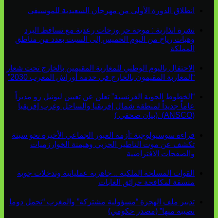
انطلاق الدورة الأولى من مهرجان السعيدية للموسيقى
نشرة انذارية : موجة حر وزخات رعدية مع تساقط البرد
وهبات رياح من اليوم الخميس إلى السبت بعدد من مناطق
المملكة
الاحتفال باليوم الوطني للمغاربة المقيمين بالخارج تحت شعار
“المغاربة المقيمون بالخارج في خدمة أوراش المغرب 2030”
“الخطوط الجوية الفرنسية” تعلن عن تعيين ليونيل رو مديراً
عاماً جديداً لمنطقة شمال إفريقيا والساحل وغرب إفريقيا
(ANSCO) .(بيان صحفي )
قراءة سوسيولوجية :أزمة العبور الجماعي الأخيرة نحو سبتة
تكشف عن موت التاطير الحزبي وهيمنة الخوارزميات
والصفحات الافتراضية
القوات المسلحة الملكية .. جاهزية عملياتية وتدخلات جوية
منسقة لمكافحة حرائق الغابات
تدبير ملف الهجرة “مسؤولية مشتركة” والمغرب “تحمل دوما
نصيبه منها” (مصدر حكومي)