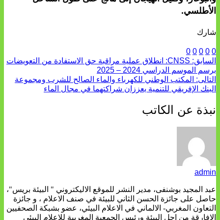
الأطلسي.
شارك
0
0
0
0
0
السابق:
CNSS: انطلاق عملية مراقبة حق الاستفادة من التعويضات
برسم الموسم الدراسي 2024 – 2025
التالى:
المكتب الوطني للكهرباء والماء الصالح للشرب ومجموعة
البنك الإفريقي للتنمية يعززان شراكتهما في مجال الماء
نبذة عن الكاتب
admin
عبد المجيد بوشنفى، مدير النشر للموقع الاليكتروني " البيئة بريس"،
حاصل على جائزة الحسن الثاني للبيئة في صنف الاعلام ، و جائزة
التعاون المغربي- الالماني في الاعلام البيئي، عضو بشبكة الصحفيين
الافارقة من اجل البيئة ورئيس الجمعية المغربية للاعلام البيئي