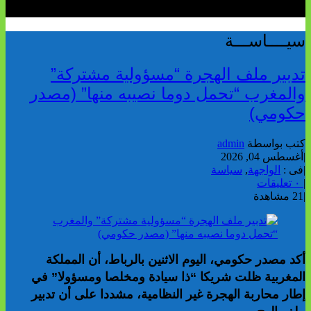
سيــــاســـة
تدبير ملف الهجرة “مسؤولية مشتركة”
والمغرب “تحمل دوما نصيبه منها” (مصدر
حكومي)
كتب بواسطة
admin
|
أغسطس 04, 2026
|
فى :
الواجهة
,
سياسة
|
٠ تعليقات
|
21 مشاهدة
أكد مصدر حكومي، اليوم الاثنين بالرباط، أن المملكة
المغربية ظلت شريكا “ذا سيادة ومخلصا ومسؤولا” في
إطار محاربة الهجرة غير النظامية، مشددا على أن تدبير