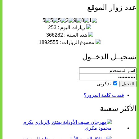
عدد زوار الموقع
زيارات اليوم : 253
هذه السنة : 366282
مجموع الزيارات : 1892555
تسجيــل الدخــول
تذكرنى
فقدت كلمة المرور؟
الأكثر شعبية