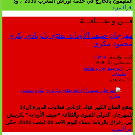
المقيمون بالخارج في خدمة أوراش المغرب 2030″، وذ
إقرأ المزيد
فـــن و ثقــــافـــة
مهرجان صيف الأوداية يفتتح بالزبادي يكرم
محمود مكري
كتب بواسطة
admin
|
أغسطس 07, 2026
|
فى :
الواجهة
,
فن و ثقافة
|
٠ تعليقات
|
13 مشاهدة
يفتتح الفنان الكبير فؤاد الزبادي فعاليات الدورة ال14
للمهرجان الدولي للفنون والثقافة “صيف الأوداية” بكرنيش
أبي رقراق بالرباط مساء اليوم الاحد 09 غشت 2026، حكي
إقرأ المزيد