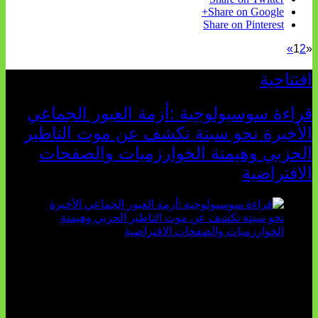
Share on Google+
Share on Pinterest
»
1
2
«
افتتاحية
قراءة سوسيولوجية :أزمة العبور الجماعي
الأخيرة نحو سبتة تكشف عن موت التاطير
الحزبي وهيمنة الخوارزميات والصفحات
الافتراضية
تثبت أحداث سبتة الأخيرة الأطروحة السوسيولوجية التي
تقول: "كلما اتسعت الفجوة بين تطلعات الشباب الرقمية وواقعهم
السوسيو-اقتصادي، كلما انهارت قدرة السياسة التقليدية على الكلام
والتأط...