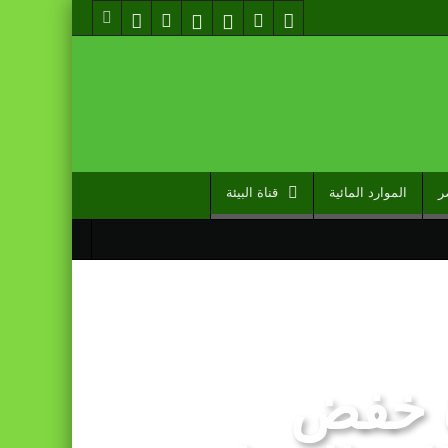
ر
الموارد المائية
قناة البيئة
مل دوما نصيبه منها” (مصدر حكومي)
 تعادله أمام نظيره السنغالي (0-0)
ة خفض
ات مضللة (الناطق الرسمي باسم وزارة الداخلية)
ولية للسلام