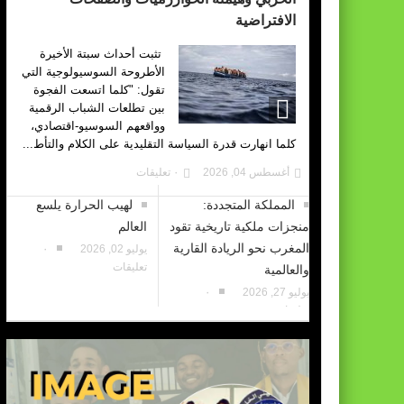
الافتراضية
تثبت أحداث سبتة الأخيرة
الأطروحة السوسيولوجية التي
تقول: "كلما اتسعت الفجوة
بين تطلعات الشباب الرقمية
وواقعهم السوسيو-اقتصادي،
كلما انهارت قدرة السياسة التقليدية على الكلام والتأط...
أغسطس 04, 2026
٠ تعليقات
المملكة المتجددة:
لهيب الحرارة يلسع
منجزات ملكية تاريخية تقود
العالم
المغرب نحو الريادة القارية
يوليو 02, 2026
٠
تعليقات
والعالمية
يوليو 27, 2026
٠
تعليقات