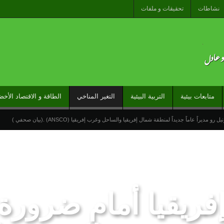
نشاطات
تحقيقات و ملفات
متابعات بيئية
التربية البيئية
التغير المناخي
الطاقة و الاقتصاد الأخض
راً عاماً جديداً لمنطقة شمال إفريقيا والساحل وغرب إفريقيا (ANSCO) .(بيان صحفي )
خيرة نحو سبتة تكشف عن موت التاطير الحزبي وهيمنة الخوارزميات والصفحات الافتراضية
وتدخلات جوية منسقة لمكافحة حرائق الغابات
تدبير ملف الهجرة “مسؤولية مشتركة” والمغرب “تح
 لمنظمة “إيسيسكو” بمناسبة عيد العرش المجيد
المنتخب المغربي للسيدات يتأهل إلى ربع النهائي عقب
فريقيا أمام ضرور
ى سبتة ومليلية جاءت نتيجة عوامل متداخلة في مقدمتها الاستغلال المغرض للفضاء الرقمي وترويج معلوم
 نموذج للتسامح والتعايش ومسار تنموي واعد
حركة الشعر العالمية بالمغرب تحتفي بالمبادرة الد