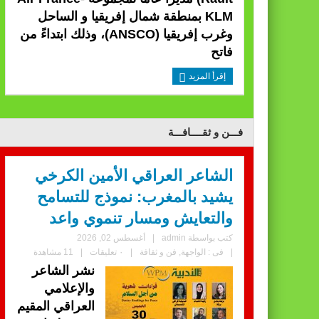
KLM بمنطقة شمال إفريقيا و الساحل
وغرب إفريقيا (ANSCO)، وذلك ابتداءً من
فاتح
إقرأ المزيد
فـــن و ثقــــافـــة
الشاعر العراقي الأمين الكرخي
يشيد بالمغرب: نموذج للتسامح
والتعايش ومسار تنموي واعد
كتب بواسطة
admin
|
أغسطس 02, 2026
|
فى :
الواجهة
,
فن و ثقافة
|
٠ تعليقات
|
11 مشاهدة
نشر الشاعر
والإعلامي
العراقي المقيم