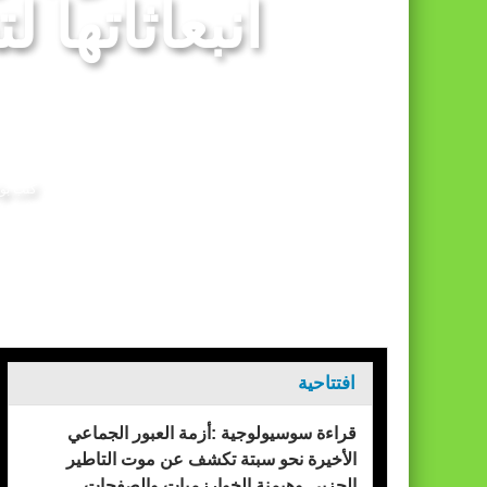
انبعاثاتها 
انتخابات المجلس الوطني للصحافة.. اللجنة المؤق
كتب بو
الرئيسيه
التغير المناخي
افتتاحية
قراءة سوسيولوجية :أزمة العبور الجماعي
الأخيرة نحو سبتة تكشف عن موت التاطير
الحزبي وهيمنة الخوارزميات والصفحات