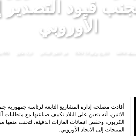
لتجنب قيود التصدير إ
تة تدعو المؤسسات الصحفية إلى موافاتها باللوائح المحينة للصحافيين المهنيين في أجل أقصاه 4 غشت
الأوروبي
اسطة
admin
التاريخ:
يوليو 15, 2024
فى :
التغير المناخي
اترك تعليق
650 مشاهدة
أفادت مصلحة إدارة المشاريع التابعة لرئاسة جمهورية جنوب
الاثنين، أنه يتعين على البلاد تكييف صناعتها مع متطلبات آ
الكربون، وخفض انبعاثات الغازات الدفيئة، لتجنب منعها م
المنتجات إلى الاتحاد الأوروبي.