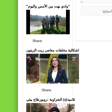
"وادي بهت بين الأمس واليوم"
Share:
اشكالية مخلفات معاصر زيت الزيتون
Share:
تلاميذ(ة) النفزاوية :روبورطاج بيئي