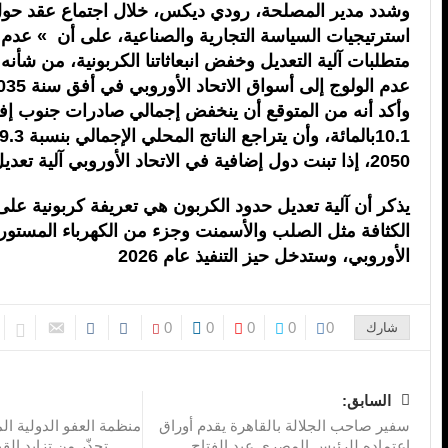
وشدد مدير المصلحة، رودي ديكس، خلال اجتماع عقد حو
استرتيجيات السياسة التجارية والصناعية، على أن » عدم 
متطلبات آلية التعديل وخفض انبعاثاتنا الكربونية، من شأنه
عدم الولوج إلى أسواق الاتحاد الأوروبي في أفق سنة 2035″.
وأكد أنه من المتوقع أن ينخفض إجمالي صادرات جنوب إفر
2050، إذا تبنت دول إضافية في الاتحاد الأوروبي آلية تعديل حدود الكربون.
يذكر أن آلية تعديل حدود الكربون هي تعريفة كربونية على 
الكثافة مثل الصلب والأسمنت وجزء من الكهرباء المستوردة
الأوروبي، وستدخل حيز التنفيذ عام 2026
0
0
0
0
0
شارك
السابق:
سفير صاحب الجلالة بالقاهرة يقدم أوراق
منظمة العفو الدولية الم
اعتماده للرئيس المصري عبد الفتاح
تحذّر من تزايد الق