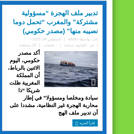
تدبير ملف الهجرة “مسؤولية
مشتركة” والمغرب “تحمل دوما
نصيبه منها” (مصدر حكومي)
كتب بواسطة
admin
|
أغسطس 04, 2026
|
فى :
الواجهة
,
سياسة
|
٠ تعليقات
|
13 مشاهدة
أكد مصدر
حكومي، اليوم
الاثنين بالرباط،
أن المملكة
المغربية ظلت
شريكا “ذا
سيادة ومخلصا ومسؤولا” في إطار
محاربة الهجرة غير النظامية، مشددا على
أن تدبير ملف الهج
إقرأ المزيد