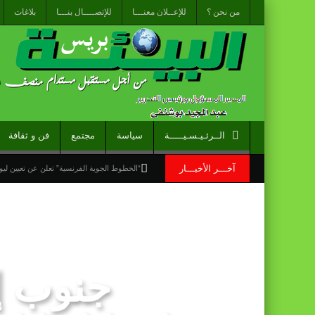
من نحن ؟
للإعــلان معنـــا
للإتصــــال بنـــا
بلاغات
الــرئـيـسـيـــــة
سياسة
مجتمع
فن و ثقافة
آخـــر الأخبـــار
“الخطوط الجوية الفرنسية” تعلن عن تعيين ليونيل رو مدي
قراءة سوسيولوجية :أزمة العبور الجماعي الأ
القوات المسلحة الملكية .. جاهزية عملياتية 
برقية تهنئة إلى جلالة الملك من المدير العام
جنوب إ
الأحداث التي شهدتها نقاط العبور المؤدية إل
الشاعر العراقي الأمين الكرخي يشيد بالمغرب: