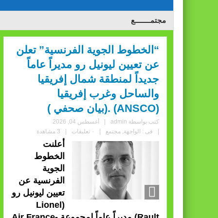
مجتمــــــــع
“الخطوط الجوية الفرنسية” تعلن
عن تعيين ليونيل رو مديراً عاماً
جديداً لمنطقة شمال إفريقيا
والساحل وغرب إفريقيا
(ANSCO) .(بيان صحفي )
كتب بواسطة
admin
|
أغسطس 04, 2026
|
فى :
الواجهة
,
مجتمع
|
٠ تعليقات
|
3 مشاهدة
أعلنت
الخطوط
الجوية
الفرنسية عن
تعيين ليونيل رو
(Lionel
Rault) مديراً عاماً لمجموعة Air France-