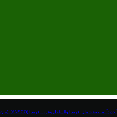
نطقة شمال إفريقيا والساحل وغرب إفريقيا (ANSCO) .(بيان صحفي )