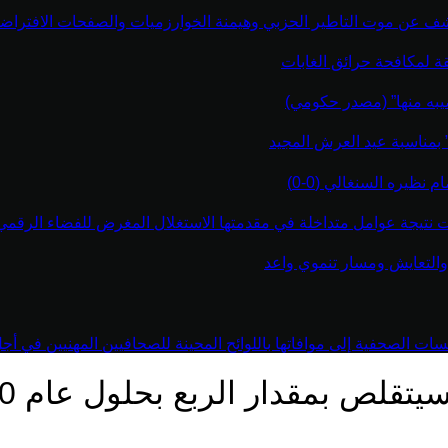
كشف عن موت التاطير الحزبي وهيمنة الخوارزميات والصفحات الافتراضي
قة لمكافحة حرائق الغابات
يبه منها” (مصدر حكومي)
” بمناسبة عيد العرش المجيد
نظيره السنغالي (0-0)
اءت نتيجة عوامل متداخلة في مقدمتها الاستغلال المغرض للفضاء الرقم
والتعايش ومسار تنموي واعد
 الصحفية إلى موافاتها باللوائح المحينة للصحافيين المهنيين في أجل أقص
تقلص بمقدار الربع بحلول عام 2100