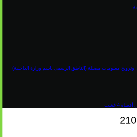
ة
ي وترويج معلومات مضللة (الناطق الرسمي باسم وزارة الداخلية)
اه 4 غشت