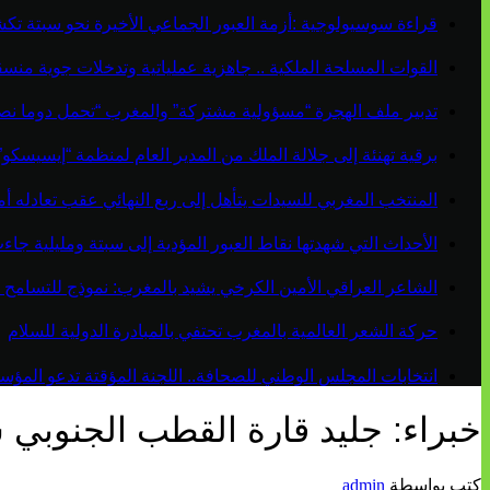
قراءة سوسيولوجية :أزمة العبور الجماعي الأخيرة نحو سبتة ت
القوات المسلحة الملكية .. جاهزية عملياتية وتدخلات جوية منس
تدبير ملف الهجرة “مسؤولية مشتركة” والمغرب “تحمل دوما نص
برقية تهنئة إلى جلالة الملك من المدير العام لمنظمة “إيسيسكو
المنتخب المغربي للسيدات يتأهل إلى ربع النهائي عقب تعادله أمام 
الأحداث التي شهدتها نقاط العبور المؤدية إلى سبتة ومليلية ج
الشاعر العراقي الأمين الكرخي يشيد بالمغرب: نموذج للتسامح 
حركة الشعر العالمية بالمغرب تحتفي بالمبادرة الدولية للسلام
انتخابات المجلس الوطني للصحافة.. اللجنة المؤقتة تدعو المؤسسات
خبراء: جليد قارة القطب الجنوبي سي
كتب بواسطة
admin