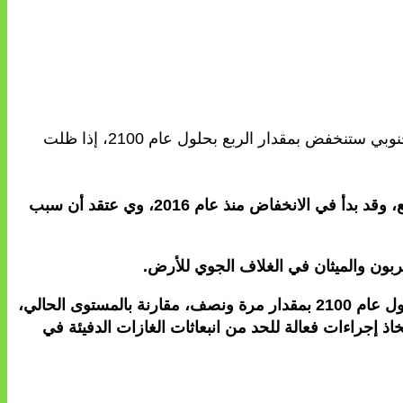
قال خبراء من الوكالة اليابانية الحكومية لعلوم وتكنولوجيا المحيطات والأرض، إن مساحة الغطاء الجليدي في قارة القطب الجنوبي ستنخفض بمقدار الربع بحلول عام 2100، إذا ظلت
وأوضح هؤلاء الخبراء، في تقرير، أن مساحة الغطاء الجليدي في قارة القطب الجنوبي تبلغ الآن حوالي 12 مليون كيلومتر مربع، وقد بدأ في الانخفاض منذ عام 2016، وي عتقد أن سبب
ربون والميثان في الغلاف الجوي للأرض.
وقالوا : « إذا استمرت الانبعاثات الحالية وفق ا لهذا السيناريو، فإن محتوى ثاني أكسيد الكربون في الغلاف الجوي سيزداد بحلول عام 2100 بمقدار مرة ونصف، مقارنة بالمستوى الحالي،
ذ إجراءات فعالة للحد من انبعاثات الغازات الدفيئة في