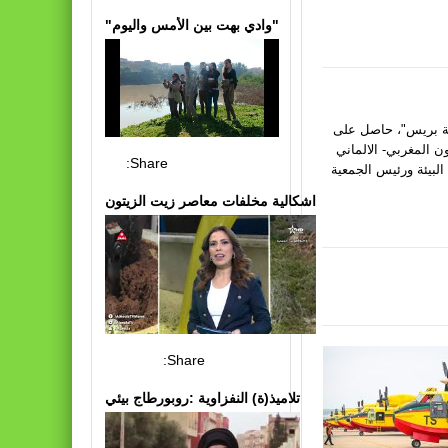
"وادي بهت بين الأمس واليوم"
يئة بريس"، حاصل على
ون المغربي- الالماني
Share:
البيئة ورئيس الجمعية
اشكالية مخلفات معاصر زيت الزيتون
Share:
تلاميذ(ة) النفزاوية :روبورطاج بيئي