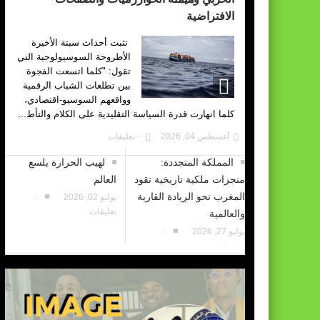
الافتراضية
تثبت أحداث سبتة الأخيرة
الأطروحة السوسيولوجية التي
تقول: "كلما اتسعت الفجوة
بين تطلعات الشباب الرقمية
وواقعهم السوسيو-اقتصادي،
كلما انهارت قدرة السياسة التقليدية على الكلام والتأط...
أغسطس 04, 2026
٠ تعليقات
المملكة المتجددة:
لهيب الحرارة يلسع
منجزات ملكية تاريخية تقود
العالم
المغرب نحو الريادة القارية
يوليو 02, 2026
٠
تعليقات
والعالمية
يوليو 27, 2026
٠
تعليقات