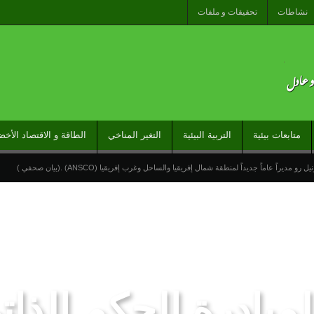
نشاطات
تحقيقات و ملفات
متابعات بيئية
التربية البيئية
التغير المناخي
الطاقة و الاقتصاد الأخض
راً عاماً جديداً لمنطقة شمال إفريقيا والساحل وغرب إفريقيا (ANSCO) .(بيان صحفي )
خيرة نحو سبتة تكشف عن موت التاطير الحزبي وهيمنة الخوارزميات والصفحات الافتراضية
وتدخلات جوية منسقة لمكافحة حرائق الغابات
تدبير ملف الهجرة “مسؤولية مشتركة” والمغرب “تح
 لمنظمة “إيسيسكو” بمناسبة عيد العرش المجيد
المنتخب المغربي للسيدات يتأهل إلى ربع النهائي عقب
ى سبتة ومليلية جاءت نتيجة عوامل متداخلة في مقدمتها الاستغلال المغرض للفضاء الرقمي وترويج معلوم
بادرة الحكم الذات
 نموذج للتسامح والتعايش ومسار تنموي واعد
حركة الشعر العالمية بالمغرب تحتفي بالمبادرة الد