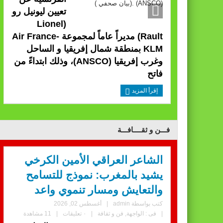
تعيين ليونيل رو
(Lionel
Rault) مديراً عاماً لمجموعة Air France-
KLM بمنطقة شمال إفريقيا و الساحل
وغرب إفريقيا (ANSCO)، وذلك ابتداءً من
فاتح
إقرأ المزيد
فـــن و ثقــــافـــة
الشاعر العراقي الأمين الكرخي
يشيد بالمغرب: نموذج للتسامح
والتعايش ومسار تنموي واعد
كتب بواسطة
admin
|
أغسطس 02, 2026
|
فى :
الواجهة
,
فن و ثقافة
|
٠ تعليقات
|
11 مشاهدة