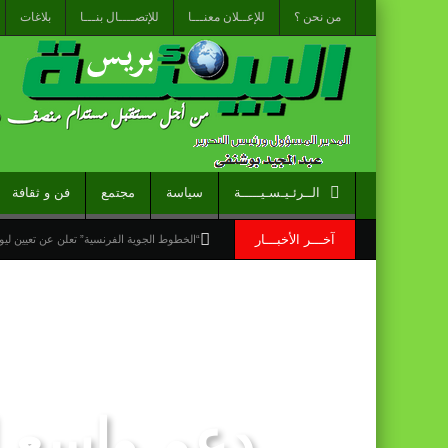
من نحن ؟
للإعــلان معنـــا
للإتصــــال بنـــا
بلاغات
الــرئـيـسـيـــــة
سياسة
مجتمع
فن و ثقافة
آخـــر الأخبـــار
“الخطوط الجوية الفرنسية” تعلن عن تعيين ليونيل رو مدي
قراءة سوسيولوجية :أزمة العبور الجماعي الأ
القوات المسلحة الملكية .. جاهزية عملياتية 
برقية تهنئة إلى جلالة الملك من المدير العام
الأحداث التي شهدتها نقاط العبور المؤدية إل
دعم واسع لم
الشاعر العراقي الأمين الكرخي يشيد بالمغرب: