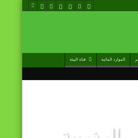
ر
الموارد المائية
قناة البيئة
مل دوما نصيبه منها” (مصدر حكومي)
 تعادله أمام نظيره السنغالي (0-0)
ات مضللة (الناطق الرسمي باسم وزارة الداخلية)
ي المغربية
ولية للسلام