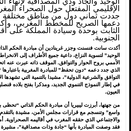
الوحيد والجاد وذي المصداقية لإنهاء الن
الإقليمي المفتعل حول الصحراء المغرب
جددت ثماني دول من مناطق مختلفة عب
دعمها الصريح للمخطط المغربي، وأكد
الثابت بوحدة وسيادة المملكة على أقال
الجنوبية.
أكدت سانت فنسنت وجزر غرينادين أن مبادرة الحكم الذا
الوحيد” لتسوية النزاع، داعية جميع الأطراف إلى الانخرا
الأممي بروح الحوار والتوافق. الموقف ذاته عبرت عنه اتح
الذي جدد دعمه “دون تحفظ” للمبادرة المغربية باعتبارها 
التوافق والشرعية الدولية”، مشيدا بالتنمية التي تشهدها الأ
في إطار النموذج التنموي الجديد، ومذكرا بفتح بلاده قنصلي
العيون.
من جهتها، أبرزت ليبيريا أن مبادرة الحكم الذاتي “تحظى 
واسع” وتنسجم مع قرارات مجلس الأمن، مشيدة بالتقدم 
والاجتماعي الذي حققه المغرب في أقاليمه الصحراوية. أما غ
فقد وصفت المبادرة بأنها “جادة وذات مصداقية”، مشيرة 