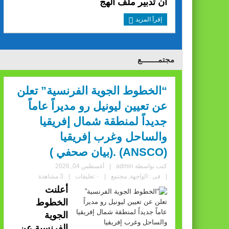
أن تدبير ملف الهج
إقرأ المزيد
مجتمــــــــع
“الخطوط الجوية الفرنسية” تعلن
عن تعيين ليونيل رو مديراً عاماً
جديداً لمنطقة شمال إفريقيا
والساحل وغرب إفريقيا
(ANSCO) .(بيان صحفي )
كتب بواسطة
admin
|
أغسطس 04, 2026
|
فى :
الواجهة
,
مجتمع
|
٠ تعليقات
|
3 مشاهدة
أعلنت
الخطوط
الجوية
الفرنسية عن