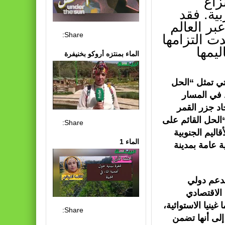
زاع
ية. فقد
ر العالم
Share:
ت التزامها
يمها
الماء بمنتزه أروكو بخنيفرة
تي تمثل “الحل
ط في المسار
اد جزر القمر
“الحل القائم على
Share:
قاليم الجنوبية
الماء 1
ة عامة بمدينة
بدعم دولي
الاقتصادي
ينيا الاستوائية،
Share:
إلى أنها تضمن