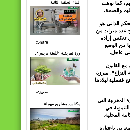
الماء الحلقة الثانية
م، كما نوهت
عليم والصحة.
حكم الذاتي هو
ح عدد متزايد من
تي تعكس إرادة
Share:
ا من الوضع
ني عاجل.
ورة تعريفية "للبيئة بريس".
مع القانون
النزاع”، مبرزة
 قنصلية لبلادها
Share:
 المغربية التي
مكناس مشاريع مهملة
لتنموية في
امة المحلية.
ربي باعتباره