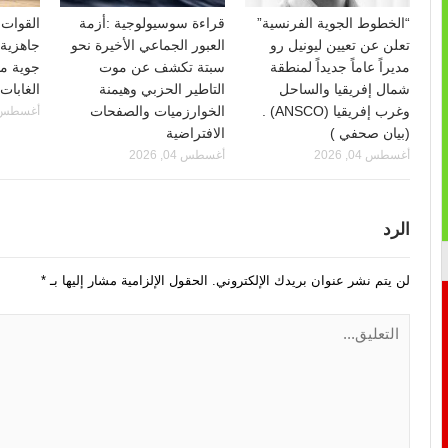
“الخطوط الجوية الفرنسية”
قراءة سوسيولوجية :أزمة
القوات 
تعلن عن تعيين ليونيل رو
العبور الجماعي الأخيرة نحو
جاهزية 
مديراً عاماً جديداً لمنطقة
سبتة تكشف عن موت
جوية م
شمال إفريقيا والساحل
التاطير الحزبي وهيمنة
الغابات
وغرب إفريقيا (ANSCO) .
الخوارزميات والصفحات
أغسطس 04, 26
(بيان صحفي )
الافتراضية
أغسطس 04, 2026
أغسطس 04, 2026
الرد
لن يتم نشر عنوان بريدك الإلكتروني.
الحقول الإلزامية مشار إليها بـ
*