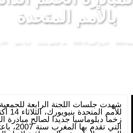
تة تدعو المؤسسات الصحفية إلى موافاتها باللوائح المحينة للصحافيين المهنيين في أجل أقصاه 4 غشت
بالأمم المتحدة
اسطة
admin
التاريخ:
أكتوبر 15, 2025
فى :
الواجهة
,
سياسة
اترك تعليق
291 مشاهدة
شهدت جلسات اللجنة الرابعة للجمعية 
زخما دبلوماسيا جديدا لصالح مبادرة ال
التي تقدم بها 