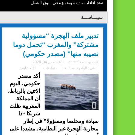
تفتح آفاقات جديدة ومتميزة في سوق الشغل
سيــــاســـة
تدبير ملف الهجرة “مسؤولية
مشتركة” والمغرب “تحمل دوما
نصيبه منها” (مصدر حكومي)
كتب بواسطة
admin
|
أغسطس 04, 2026
|
فى :
الواجهة
,
سياسة
|
٠ تعليقات
|
13 مشاهدة
أكد مصدر
حكومي، اليوم
الاثنين بالرباط،
أن المملكة
المغربية ظلت
شريكا “ذا
سيادة ومخلصا ومسؤولا” في إطار
محاربة الهجرة غير النظامية، مشددا على