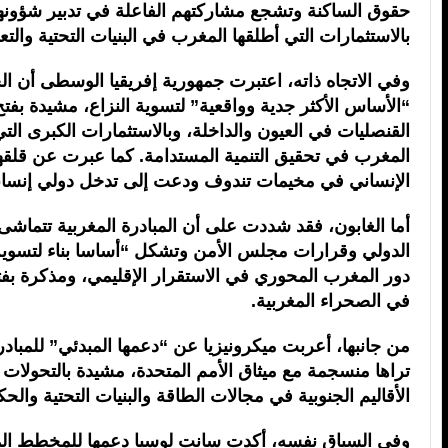
حقوق الساكنة وتشجع مشاركتهم الفاعلة في تدبير شؤونه
بالاستثمارات التي أطلقها المغرب في البنيات التحتية والت
وفي الاتجاه ذاته، اعتبرت جمهورية إفريقيا الوسطى أن ال
“الأساس الأكثر جدية وواقعية” لتسوية النزاع، مشيدة بفت
القنصليات في العيون والداخلة، وبالاستثمارات الكبرى ال
المغرب في تحقيق التنمية المستدامة. كما عبرت عن قلقه
الإنساني في مخيمات تندوف ودعت إلى تدخل دولي إنسا
أما الغابون، فقد شددت على أن المبادرة المغربية تتماشى 
الدولي وقرارات مجلس الأمن وتشكل “أساسا بناء لتسوية 
دور المغرب المحوري في الاستقرار الإقليمي، ومذكرة بفتح
في الصحراء المغربية.
من جانبها، أعربت ميكرونيزيا عن “دعمها المبدئي” للمبادرة
تراها منسجمة مع ميثاق الأمم المتحدة، مشيدة بالتحولات ا
الأقاليم الجنوبية في مجالات الطاقة والبنيات التحتية والحك
وفي السياق نفسه، أكدت سانت لوسيا دعمها للمخطط المغ