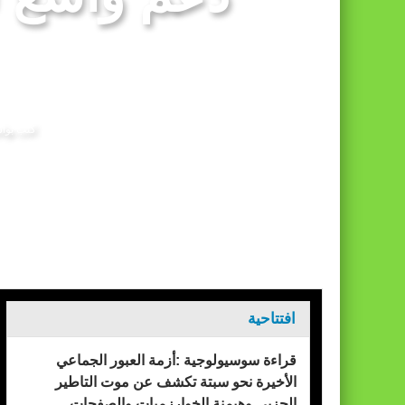
انتخابات المجلس الوطني للصحافة.. اللجنة المؤق
كتب بو
الرئيسيه
الواجهة
افتتاحية
قراءة سوسيولوجية :أزمة العبور الجماعي
الأخيرة نحو سبتة تكشف عن موت التاطير
الحزبي وهيمنة الخوارزميات والصفحات