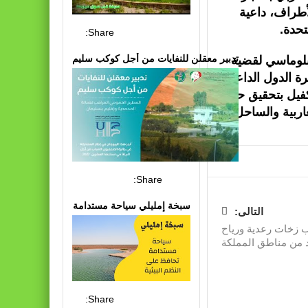
طراف، داعية
حدة.
Share:
تدبير معقلن للنفايات من أجل كوكب سليم
دبلوماسي لقضية
ة الدول الداعمة
لكفيل بتحقيق حل
اربية والساحل.
Share:
سبخة إمليلي سياحة مستدامة
التالى:
قب زخات رعدية ورياح
د من مناطق المملكة
Share: