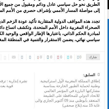
الطريق نحو حل سياسي عادل ودائم ومقبول من جميع الأ
إلى مواصلة المسار الأممي بإشراف حصري من الأمم المت
تجدد هذه المواقف الدولية المتقاربة تأكيد عودة الزخم ال
الصحراء المغربية داخل الأمم المتحدة، وتكشف اتساع دائر
لمبادرة الحكم الذاتي، باعتبارها الإطار الواقعي والوحيد ا
سياسي نهائي، يضمن الاستقرار والتنمية في المنطقة المغ
0
0
0
0
0
شارك
السابق:
إطلاق المملكة المغربية لأول استراتيجية
نشرة إنذارية : تر
وطنية لحماية الطيور الجارحة بمناسبة
قوية بعد
مشاركتها البارزة في المؤتمر العالمي
للاتحاد الدولي للمحافظة على الطبيعة
المنعقد بأبوظبي منذ 09 أكتوبر الجاري والى
غاية 15 منه.(بلاغ صحفي)