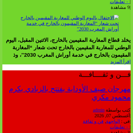
|
٠ تعليقات
|
9 مشاهدة
يخلد قطاع المغاربة المقيمين بالخارج، الاثنين المقبل، اليوم
الوطني للمغاربة المقيمين بالخارج تحت شعار “المغاربة
المقيمون بالخارج في خدمة أوراش المغرب 2030″، وذ
إقرأ المزيد
فـــن و ثقــــافـــة
مهرجان صيف الأوداية يفتتح بالزبادي يكرم
محمود مكري
كتب بواسطة
admin
|
أغسطس 07, 2026
|
فى :
الواجهة
,
فن و ثقافة
|
٠ تعليقات
|
3 مشاهدة