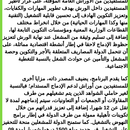
للمستفيدين من الأوراش العامة المؤقتة، على غرار تأطير
المستفيدين داخل الورش بهدف تطوير المهارات والكفايات،
وتعزيز التكوين الهادف إلى تحسين قابلية التشغيل (التقنية
منها وكذا المهارات الحياتية) من خلال انخراط مختلف
القطاعات الوزارية المعنية ومؤسسات التكوين التابعة لها،
إضافة إلى تسليم وثيقة من المشغل عند نهاية الورش لتعزيز
حظوظ الإدماج لاحقا في إطار أنشطة اقتصادية مماثلة، على
أن تتحمل الدولة المصاريف المتعلقة بالأجر والتكوين وحصة
المشغل والتأمين عن حوادث الشغل بالنسبة للتغطية
الاجتماعية.
كما يقدم البرنامج، يضيف المصدر ذاته، مزايا أخرى
للمستفيدين من أوراش لدعم الإدماج المستدام؛ فبالنسبة
لغير حاملي الشواهد الذين يتم تشغيلهم من طرف
المقاولات أو الجمعيات أو التعاونيات، سيتم إدماجهم لمدة لا
تقل عن 12 شهرا، إضافة إلى تعزيز قدراتهم من خلال
تكوينات تأهيلية ممولة من طرف الدولة في إطار برامج
النهوض بالتشغيل. كما ستمنح الدولة للمشغلين منحة للتحفيز
على التشغيل في حدود مبلغ 1500 درهما شهريا، لمدة 09