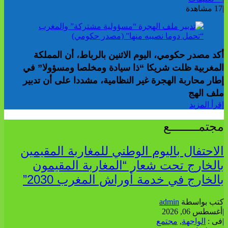
|
17 مشاهدة
أكد مصدر حكومي، اليوم الاثنين بالرباط، أن المملكة
المغربية ظلت شريكا “ذا سيادة ومخلصا ومسؤولا” في
إطار محاربة الهجرة غير النظامية، مشددا على أن تدبير
ملف الهج
إقرأ المزيد
مجتمــــــــع
الاحتفال باليوم الوطني للمغاربة المقيمين
بالخارج تحت شعار “المغاربة المقيمون
بالخارج في خدمة أوراش المغرب 2030”
كتب بواسطة
admin
|
أغسطس 06, 2026
|
فى :
الواجهة
,
مجتمع