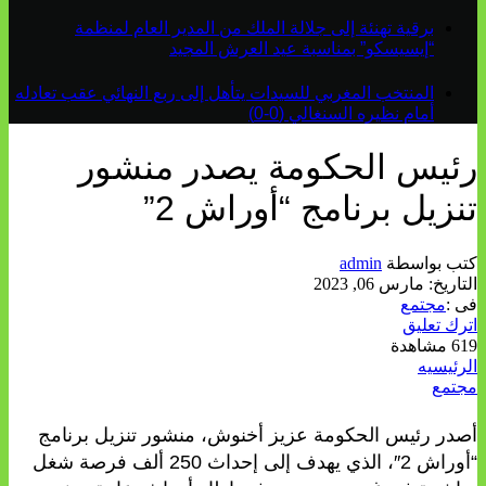
برقية تهنئة إلى جلالة الملك من المدير العام لمنظمة
“إيسيسكو” بمناسبة عيد العرش المجيد
المنتخب المغربي للسيدات يتأهل إلى ربع النهائي عقب تعادله
أمام نظيره السنغالي (0-0)
رئيس الحكومة يصدر منشور
تنزيل برنامج “أوراش 2”
كتب بواسطة
admin
التاريخ:
مارس 06, 2023
فى :
مجتمع
اترك تعليق
619 مشاهدة
الرئيسيه
مجتمع
أصدر رئيس الحكومة عزيز أخنوش، منشور تنزيل برنامج
“أوراش 2″، الذي يهدف إلى إحداث 250 ألف فرصة شغل