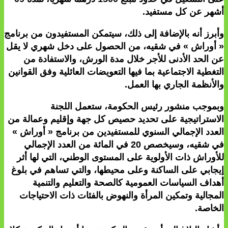
أشهر عن كل مستفيد.
وأبرز أنه بالإضافة إلى ذلك، سيتمكن المستفيدون من برنامج
« أوراش » في شقيه، من الحصول على دخل شهري لا يقل
عن الحد الأدنى للأجر خلال مدة الورش، والاستفادة من
التغطية الاجتماعية بما فيها التعويضات العائلية وفق القوانين
والأنظمة الجاري بها العمل.
وبموجب منشور رئيس الحكومة، ستعمل اللجنة
الاستراتيجية على تحديد حصيص كل جهة وإقليم وعمالة من
العدد الإجمالي السنوي للمستفيدين من برنامج « أوراش »
في شقيه، وسيخصص 20 في المائة من العدد الإجمالي
للأوراش ذات الأولوية على المستوى الوطني، التي لها أثر
إيجابي على الساكنة وعلى محيطها، والتي تساهم في بلوغ
أهداف السياسات العمومية كالصحة والتعليم والتنمية
المجالية وتمكين المرأة والنهوض بالفئات ذات الاحتياجات
الخاصة.