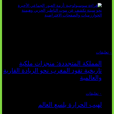
تثبت أحداث سبتة الأخيرة الأطروحة السوسيولوجية التي
تقول: "كلما اتسعت الفجوة بين تطلعات الشباب الرقمية وواقعهم
السوسيو-اقتصادي، كلما انهارت قدرة السياسة التقليدية على الكلام
والتأط...
أغسطس 04, 2026
٠ تعليقات
المملكة المتجددة: منجزات ملكية
تاريخية تقود المغرب نحو الريادة القارية
والعالمية
يوليو 27, 2026
٠ تعليقات
لهيب الحرارة يلسع العالم