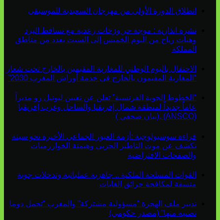
انطلاق الدورة الأولى من مهرجان السعيدية للموسيقى
نشرة انذارية : موجة حر وزخات رعدية مع تساقط البرد
وهبات رياح من اليوم الخميس إلى السبت بعدد من مناطق
المملكة
الاحتفال باليوم الوطني للمغاربة المقيمين بالخارج تحت شعار
“المغاربة المقيمون بالخارج في خدمة أوراش المغرب 2030”
“الخطوط الجوية الفرنسية” تعلن عن تعيين ليونيل رو مديراً
عاماً جديداً لمنطقة شمال إفريقيا والساحل وغرب إفريقيا
(ANSCO) .(بيان صحفي )
قراءة سوسيولوجية :أزمة العبور الجماعي الأخيرة نحو سبتة
تكشف عن موت التاطير الحزبي وهيمنة الخوارزميات
والصفحات الافتراضية
القوات المسلحة الملكية .. جاهزية عملياتية وتدخلات جوية
منسقة لمكافحة حرائق الغابات
تدبير ملف الهجرة “مسؤولية مشتركة” والمغرب “تحمل دوما
نصيبه منها” (مصدر حكومي)