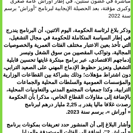
مباشرة في غضون سنتين، في إطار أوراش عامة صغرى
وكبرى مؤقتة، بعد الحصيلة الإيجابية لبرنامج “أوراش” برسم
سنة 2022
وذكر بلاغ لرئاسة الحكومة، اليوم الاثنين، أن البرنامج يندرج
في إطار السياسة المتكاملة للحكومة في مجال التشغيل،
التي تأخذ بعين الاعتبار مختلف الفئات العمرية والخصوصيات
المجالية، وتواكب المقصيين من سوق الشغل وتيسر
إدماجهم الاقتصادي، عبر برامج مبتكرة غايتها تحسين قابلية
التشغيل وتعزيز حظوظ الإدماج المهني على الصعيد الترابي،
دون اشتراط مؤهلات؛ وذلك بشراكة بين القطاعات الوزارية
والمؤسسات العمومية والسلطات المحلية والجماعات
الترابية، وكذا جمعيات المجتمع المدني والتعاونيات المحلية،
بالإضافة إلى مقاولات القطاع الخاص، مذكرا بأن الحكومة
رصدت غلافا ماليا يقدر بـ 2,25 مليار درهم لبرنامج
« أوراش »، برسم سنة 2023.
وأشار البلاغ إلى أن المنشور حدد تعريفات بمكونات برنامج
« أوراش 2″، إضافة إلى الفئات المستهدفة والمزايا