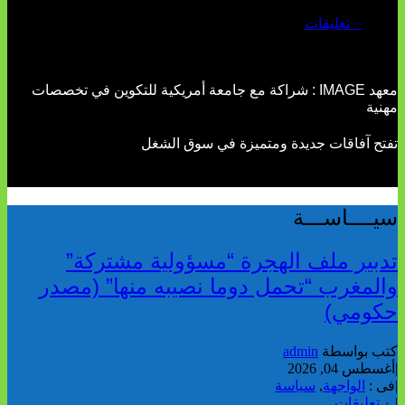
يوليو 02, 2026
٠ تعليقات
معهد IMAGE : شراكة مع جامعة أمريكية للتكوين في تخصصات
مهنية
تفتح آفاقات جديدة ومتميزة في سوق الشغل
سيــــاســـة
تدبير ملف الهجرة “مسؤولية مشتركة”
والمغرب “تحمل دوما نصيبه منها” (مصدر
حكومي)
كتب بواسطة
admin
|
أغسطس 04, 2026
|
فى :
الواجهة
,
سياسة
|
٠ تعليقات