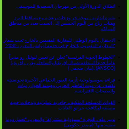
انطلاق الدورة الأولى من مهرجان السعيدية للموسيقى
نشرة انذارية : موجة حر وزخات رعدية مع تساقط البرد
وهبات رياح من اليوم الخميس إلى السبت بعدد من مناطق
المملكة
الاحتفال باليوم الوطني للمغاربة المقيمين بالخارج تحت شعار
“المغاربة المقيمون بالخارج في خدمة أوراش المغرب 2030”
“الخطوط الجوية الفرنسية” تعلن عن تعيين ليونيل رو مديراً
عاماً جديداً لمنطقة شمال إفريقيا والساحل وغرب إفريقيا
(ANSCO) .(بيان صحفي )
قراءة سوسيولوجية :أزمة العبور الجماعي الأخيرة نحو سبتة
تكشف عن موت التاطير الحزبي وهيمنة الخوارزميات
والصفحات الافتراضية
القوات المسلحة الملكية .. جاهزية عملياتية وتدخلات جوية
منسقة لمكافحة حرائق الغابات
تدبير ملف الهجرة “مسؤولية مشتركة” والمغرب “تحمل دوما
نصيبه منها” (مصدر حكومي)