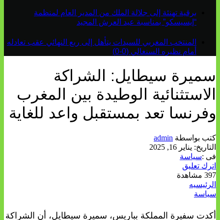
برقية تهنئة إلى جلالة الملك من المدير العام لمنظمة
“إيسيسكو” بمناسبة عيد العرش المجيد
المنتخب المغربي للسيدات يتأهل إلى ربع النهائي عقب تعادله
أمام نظيره السنغالي (0-0)
سميرة سيطايل: الشراكة
الاستثنائية الوطيدة بين المغرب
وفرنسا تعد بمستقبل واعد للغاية
كتب بواسطة
admin
التاريخ:
يناير 16, 2025
فى :
سياسة
اترك تعليق
397 مشاهدة
الرئيسيه
سياسة
أكدت سفيرة المملكة بباريس، سميرة سيطايل، أن الشراكة