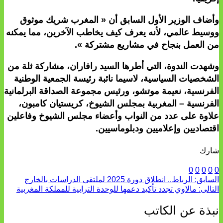
وأضاف الوزير الأول السابق أن « المغرب شريك موثوق
ووسيط عالمي، لأنه يعرف كيف يخاطب الآخرين، مما يمكنه
من العمل بنجاح في مشاريع مشتركة ».
وشهدت الندوة، التي أطرها السيد رافاران، مشاركة ثلة من
الشخصيات السياسية، لاسيما نائبة رئيسة الجمعية الوطنية
الفرنسية، نعيمة موتشو، ورئيس مجموعة الصداقة البرلمانية
الفرنسية – المغربية بمجلس الشيوخ، كريستيان كامبون،
علاوة على عدد من النواب وأعضاء مجلس الشيوخ وفاعلين
اقتصاديين وإعلاميين ودبلوماسيين.
شارك
0
0
0
0
0
السابق:
الرباط.. انطلاق دورة 2025 لملتقى الدراسات بالخارج
التالى:
مالاوي تجدد تأكيد دعمها للوحدة الترابية للمملكة المغربية
نبذة عن الكاتب