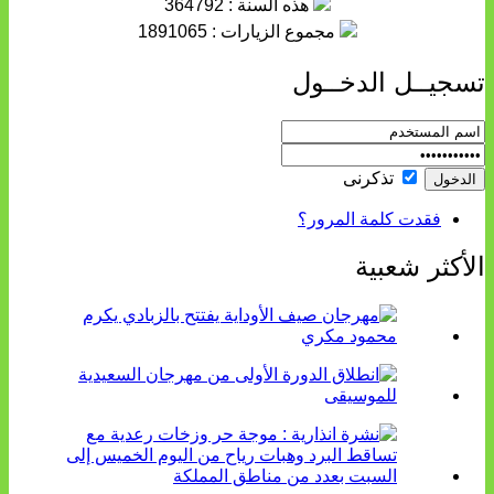
هذه السنة : 364792
مجموع الزيارات : 1891065
تسجيــل الدخــول
تذكرنى
فقدت كلمة المرور؟
الأكثر شعبية