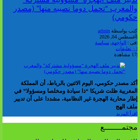
والمغرب “تحمل دوما نصيبه منها” (مصدر
حكومي)
كتب بواسطة
admin
|
أغسطس 04, 2026
|
فى :
الواجهة
,
سياسة
|
٠ تعليقات
|
17 مشاهدة
أكد مصدر حكومي، اليوم الاثنين بالرباط، أن المملكة
المغربية ظلت شريكا “ذا سيادة ومخلصا ومسؤولا” في
إطار محاربة الهجرة غير النظامية، مشددا على أن تدبير
ملف الهج
إقرأ المزيد
مجتمــــــــع