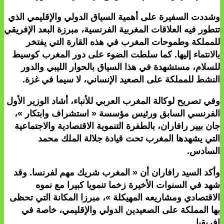
وشددت السفيرة على أهمية السياق الدولي والإقليمي الذي
تتطور فيه العلاقات المغربية الفرنسية، مبرزة البعد الإفريقي
للمملكة وطموحات المغرب في هذه القارة التي يفتخر
بالانتماء إليها. كما سلطت الضوء على دور المغرب كوسيط
للسلام، مستشهدة في هذا السياق بالحوار الليبي والدور
النشط للمملكة على الصعيد الإنساني، لا سيما في غزة.
وفي تصريح لوكالة المغرب العربي للأنباء، أشاد الوزير الأول
الفرنسي السابق ورئيس مؤسسة « استشراف وابتكار »،
جان بيير رافاران، بالطفرة التنموية الاقتصادية والاجتماعية
التي يشهدها المغرب تحت قيادة جلالة الملك محمد
السادس.
وأكد السيد رافاران أن « المغرب شريك مهم لفرنسا. وقد
شهد في السنوات الأخيرة زخما تنمويا كبيرا مع نموه
الاقتصادي ومشاريعه المهيكلة »، مبرزا المكانة التي تحظى
بها المملكة على الصعيدين الدولي والإقليمي، خاصة في
إفريقيا.