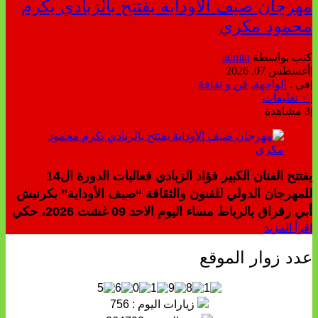
مهرجان صيف الأوداية يفتتح بالزبادي يكرم
محمود مكري
كتب بواسطة
admin
|
أغسطس 07, 2026
|
فى :
الواجهة
,
فن و ثقافة
|
٠ تعليقات
|
3 مشاهدة
يفتتح الفنان الكبير فؤاد الزبادي فعاليات الدورة ال14
للمهرجان الدولي للفنون والثقافة “صيف الأوداية” بكرنيش
أبي رقراق بالرباط مساء اليوم الاحد 09 غشت 2026، حكي
إقرأ المزيد
عدد زوار الموقع
زيارات اليوم : 756