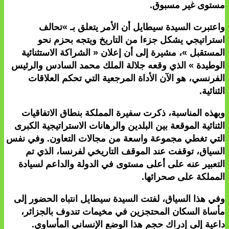
مستوى غير مسبوق.
واعتبرت السيدة سيطايل أن الأمر يتعلق بـ »تحالف
استراتيجي يشكل جزءا من التاريخ ويتجه بحزم نحو
المستقبل »، مشيرة إلى أن إعلان « الشراكة الاستثنائية
الوطيدة » الذي وقعه جلالة الملك محمد السادس والرئيس
الفرنسي، هو الآن الأداة المرجعية التي تحكم العلاقات
الثنائية.
وبهذه المناسبة، ذكرت سفيرة المملكة بنطاق الاتفاقيات
الثنائية الموقعة بين البلدين والرهانات الاستراتيجية الكبرى
التي تغطي مجموعة واسعة من مجالات التعاون. وفي نفس
السياق، توقفت عند الموقف التاريخي لفرنسا، الذي تم
التعبير عنه على أعلى مستوى في الدولة والداعم لسيادة
المملكة على صحرائها.
وفي هذا السياق، لفتت السيدة سيطايل انتباه الحضور إلى
مأساة السكان المحتجزين في مخيمات تندوف بالجزائر،
داعية إلى إدراك حجم هذا الوضع الإنساني المأساوي.