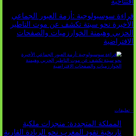
افتتاحية
قراءة سوسيولوجية :أزمة العبور الجماعي
الأخيرة نحو سبتة تكشف عن موت التاطير
الحزبي وهيمنة الخوارزميات والصفحات
الافتراضية
تثبت أحداث سبتة الأخيرة الأطروحة السوسيولوجية التي
تقول: "كلما اتسعت الفجوة بين تطلعات الشباب الرقمية وواقعهم
السوسيو-اقتصادي، كلما انهارت قدرة السياسة التقليدية على الكلام
والتأط...
أغسطس 04, 2026
٠ تعليقات
المملكة المتجددة: منجزات ملكية
تاريخية تقود المغرب نحو الريادة القارية