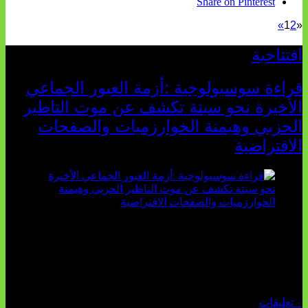
Share on Pinterest
»
1
2
«
افتتاحية
قراءة سوسيولوجية :أزمة العبور الجماعي
الأخيرة نحو سبتة تكشف عن موت التاطير
الحزبي وهيمنة الخوارزميات والصفحات
الافتراضية
تثبت أحداث سبتة الأخيرة الأطروحة السوسيولوجية التي
تقول: "كلما اتسعت الفجوة بين تطلعات الشباب الرقمية وواقعهم
السوسيو-اقتصادي، كلما انهارت قدرة السياسة التقليدية على الكلام
والتأط...
أغسطس 04, 2026
٠ تعليقات