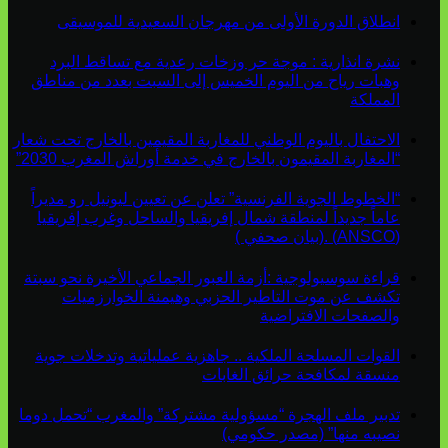
انطلاق الدورة الأولى من مهرجان السعيدية للموسيقى
نشرة انذارية : موجة حر وزخات رعدية مع تساقط البرد
وهبات رياح من اليوم الخميس إلى السبت بعدد من مناطق
المملكة
الاحتفال باليوم الوطني للمغاربة المقيمين بالخارج تحت شعار
“المغاربة المقيمون بالخارج في خدمة أوراش المغرب 2030”
“الخطوط الجوية الفرنسية” تعلن عن تعيين ليونيل رو مديراً
عاماً جديداً لمنطقة شمال إفريقيا والساحل وغرب إفريقيا
(ANSCO) .(بيان صحفي )
قراءة سوسيولوجية :أزمة العبور الجماعي الأخيرة نحو سبتة
تكشف عن موت التاطير الحزبي وهيمنة الخوارزميات
والصفحات الافتراضية
القوات المسلحة الملكية .. جاهزية عملياتية وتدخلات جوية
منسقة لمكافحة حرائق الغابات
تدبير ملف الهجرة “مسؤولية مشتركة” والمغرب “تحمل دوما
نصيبه منها” (مصدر حكومي)