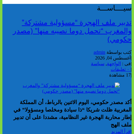
سيــــاســـة
تدبير ملف الهجرة “مسؤولية مشتركة”
والمغرب “تحمل دوما نصيبه منها” (مصدر
حكومي)
كتب بواسطة
admin
|
أغسطس 04, 2026
|
فى :
الواجهة
,
سياسة
|
٠ تعليقات
|
17 مشاهدة
أكد مصدر حكومي، اليوم الاثنين بالرباط، أن المملكة
المغربية ظلت شريكا “ذا سيادة ومخلصا ومسؤولا” في
إطار محاربة الهجرة غير النظامية، مشددا على أن تدبير
ملف الهج
إقرأ المزيد