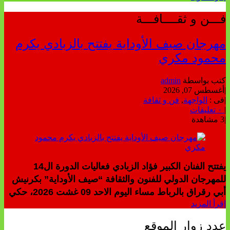
فـــن و ثقــــافـــة
مهرجان صيف الأوداية يفتتح بالزبادي يكرم
محمود مكري
كتب بواسطة
admin
|
أغسطس 07, 2026
|
فى :
الواجهة
,
فن و ثقافة
|
٠ تعليقات
|
3 مشاهدة
يفتتح الفنان الكبير فؤاد الزبادي فعاليات الدورة ال14
للمهرجان الدولي للفنون والثقافة “صيف الأوداية” بكرنيش
أبي رقراق بالرباط مساء اليوم الاحد 09 غشت 2026، حكي
إقرأ المزيد
عدد زوار الموقع