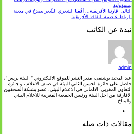
بمسؤولية
التالى:
قارتنا الأفريقية… أفُقنا الشعري الشّعر يصدحُ في مدينة
الرباط عاصمة الثقافة الأفريقية
نبذة عن الكاتب
admin
عبد المجيد بوشنفى، مدير النشر للموقع الاليكتروني " البيئة بريس"،
حاصل على جائزة الحسن الثاني للبيئة في صنف الاعلام ، و جائزة
التعاون المغربي- الالماني في الاعلام البيئي، عضو بشبكة الصحفيين
الافارقة من اجل البيئة ورئيس الجمعية المغربية للاعلام البيئي
والمناخ.
مقالات ذات صله