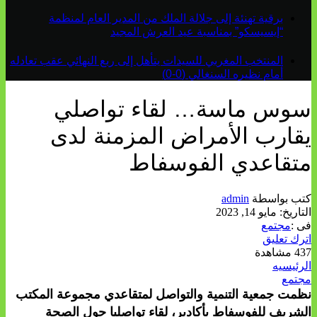
برقية تهنئة إلى جلالة الملك من المدير العام لمنظمة
“إيسيسكو” بمناسبة عيد العرش المجيد
المنتخب المغربي للسيدات يتأهل إلى ربع النهائي عقب تعادله
أمام نظيره السنغالي (0-0)
سوس ماسة… لقاء تواصلي
يقارب الأمراض المزمنة لدى
متقاعدي الفوسفاط
كتب بواسطة
admin
التاريخ:
مايو 14, 2023
فى :
مجتمع
اترك تعليق
437 مشاهدة
الرئيسيه
مجتمع
نظمت جمعية التنمية والتواصل لمتقاعدي مجموعة المكتب
الشريف للفوسفاط بأكادير، لقاء تواصليا حول الصحة