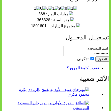
زيارات اليوم : 368
هذه السنة : 365328
مجموع الزيارات : 1891601
تسجيــل الدخــول
تذكرنى
فقدت كلمة المرور؟
الأكثر شعبية