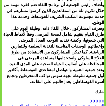
وأضاف رئيس الجمعية أن برنامج اللقاء ضم فقرة مهمة من
خلال تكريم ثلة من المتقاعدين الذين كرسوا مسارهم في
خدمة مجموعة المكتب الشريف للفوسفاط وخدمة هذا
الوطن.
وتعرف المشاركون، خلال اللقاء ذاته، وطيلة اليوم على
طرق القيام بتقييم شامل لصحة المرضى وفقاً لأنماط الحياة
التي يتبعونها، وكيفية تقديم التوجيه الفعال للمرضى
وإعطائهم الوصفات المناسبة للتغذية السليمة وللتمارين
الرياضية. كما تمكن المشاركون من الاستفادة من طرق
العلاج السلوكي واستخدامها لمساعدة المرضى في
المحافظة على أساليب الحياة الصحية على المدى البعيد.
وتعد جمعية التنمية والتواصل لمتقاعدي الفوسفاط بأكادير
أول جمعية نشيطة بجهة سوس تواكب المنخرطين وتجمع
أسرة الفوسفاطين بعد إحالتهم على التقاعد.
شارك
0
0
0
0
0
السابق:
أخنوش: نحن لا نشتكي من “العفاريت” ونواجه الأزمات