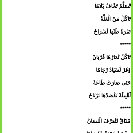
تْسَلَّمْ تَخْافْ بْلَاهَا
تَاكُلْ مَنْ الْغَلَّةْ
تَمْرَةْ ظَنْهَا لَسْرَاحْ
*****
تَاكُلْ تْمَارْهَا قُرْبَانْ
وْقَرْ لَسْيَادْ رْجَاهَا
حَتَى صَارَتْ طَاعَةْ
لَقْبِيلَةْ تَقْصَدْهَا تَرْتَاحْ
*****
مْذَاقْ لتْمَرْفَ الْلسَانْ