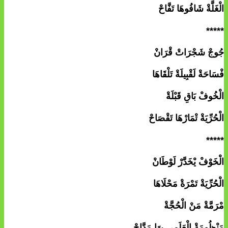
الْغَلَّةْ شَافُوهَا تَفَّاحْ
*****
جُوجْ شَجْرَاتْ قْرَانْ
فْسَاحَةْ لَقْبِيلَةْ تَلْقَاهَا
الْخُوفْ بَاقِ قَبْلَةْ
الْحُرِّيَةْ تْمَارْهَا تَقْصَاحْ
*****
الْخَوْفْ يْخَدَّرْ لَوْطَانْ
الْحُرِّيَةْ تَمْرَةْ مَحْلَاهَا
مْرَمَّةْ مَنْ الْحُجَّةْ
مَنْظُومَةْ الْعَلَمِي بِهَا مَدَّاحْ