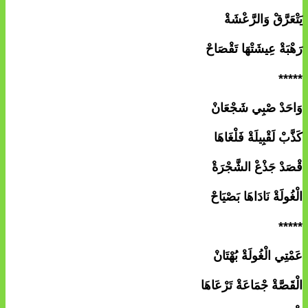
يَتْعَرَّقْ وَالرَّعْشَةْ
رَهْبَةْ عِيشَتْهَا تَقْصَاحْ
*****
وَاحَدْ صْبِي شَجْعَانْ
كَذَّبْ لَقْبِيلَةْ فَلْغَاهَا
قْصَدْ جَذْعْ الشَّجْرَةْ
الْغُولَةْ نَادَاهَا بَصْيَاحْ
*****
عَمْتِي الْغُولَةْ بُهْتَانْ
الْقَصَّةْ جْمَاعَةْ تَرْعَاهَا