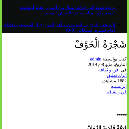
برقية تهنئة إلى جلالة الملك من المدير العام لمنظمة
“إيسيسكو” بمناسبة عيد العرش المجيد
المنتخب المغربي للسيدات يتأهل إلى ربع النهائي عقب تعادله
أمام نظيره السنغالي (0-0)
شَجْرَةْ الْخَوْفْ
كتب بواسطة
admin
التاريخ:
مايو 08, 2019
فى :
فن و ثقافة
اترك تعليق
1682 مشاهدة
الرئيسيه
فن و ثقافة
*****
قَصَّةْ فَقْدِيمْ الزْمَانْ