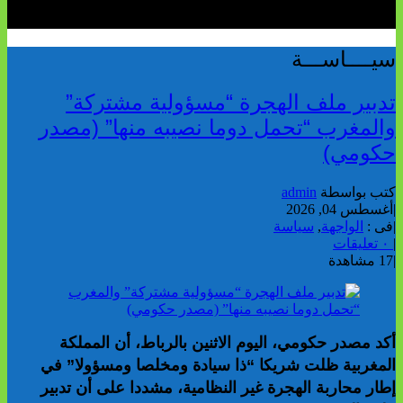
سيــــاســـة
تدبير ملف الهجرة “مسؤولية مشتركة”
والمغرب “تحمل دوما نصيبه منها” (مصدر
حكومي)
كتب بواسطة
admin
|
أغسطس 04, 2026
|
فى :
الواجهة
,
سياسة
|
٠ تعليقات
|
17 مشاهدة
أكد مصدر حكومي، اليوم الاثنين بالرباط، أن المملكة
المغربية ظلت شريكا “ذا سيادة ومخلصا ومسؤولا” في
إطار محاربة الهجرة غير النظامية، مشددا على أن تدبير