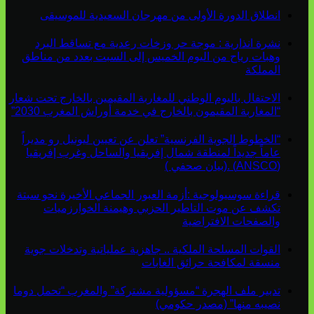
انطلاق الدورة الأولى من مهرجان السعيدية للموسيقى
نشرة انذارية : موجة حر وزخات رعدية مع تساقط البرد
وهبات رياح من اليوم الخميس إلى السبت بعدد من مناطق
المملكة
الاحتفال باليوم الوطني للمغاربة المقيمين بالخارج تحت شعار
“المغاربة المقيمون بالخارج في خدمة أوراش المغرب 2030”
“الخطوط الجوية الفرنسية” تعلن عن تعيين ليونيل رو مديراً
عاماً جديداً لمنطقة شمال إفريقيا والساحل وغرب إفريقيا
(ANSCO) .(بيان صحفي )
قراءة سوسيولوجية :أزمة العبور الجماعي الأخيرة نحو سبتة
تكشف عن موت التاطير الحزبي وهيمنة الخوارزميات
والصفحات الافتراضية
القوات المسلحة الملكية .. جاهزية عملياتية وتدخلات جوية
منسقة لمكافحة حرائق الغابات
تدبير ملف الهجرة “مسؤولية مشتركة” والمغرب “تحمل دوما
نصيبه منها” (مصدر حكومي)