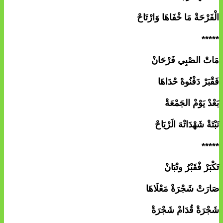
الْفَرْحَةْ مَا خْفَاهَا وَارْتَاحْ
*****
مَاتْ الصْبِي فَرْحَانْ
فَقْبَرْ دَفْنُوهْ حْدَاهَا
بَعْدْ يَوْمْ الجَمْعَةْ
نَبْتَةْ شَهْدَاتْهَ الَرْيَاحْ
*****
تَكْبَرْ فْقَبْرُ وتْبَانْ
صَارَتْ شَجْرَةْ مَعْلَاهَا
شَجْرَةْ قُدَامْ شَجْرَةْ