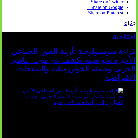
Share on Twitter
Share on Google+
Share on Pinterest
»
1
2
«
افتتاحية
قراءة سوسيولوجية :أزمة العبور الجماعي
الأخيرة نحو سبتة تكشف عن موت التاطير
الحزبي وهيمنة الخوارزميات والصفحات
الافتراضية
تثبت أحداث سبتة الأخيرة الأطروحة السوسيولوجية التي
تقول: "كلما اتسعت الفجوة بين تطلعات الشباب الرقمية وواقعهم
السوسيو-اقتصادي، كلما انهارت قدرة السياسة التقليدية على الكلام
والتأط...