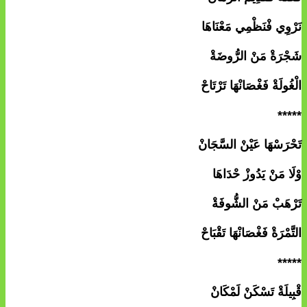
نَرْوِي فْنَظْمِي مَعْنَاهَا
شَجْرَةْ مَنْ الرُّوضَةْ
الْغُولَةْ فَغْصَانْهَا تَرْتَاحْ
*****
تَحْرَسْهَا عَيْنْ السَّجَانْ
وْلَا مَنْ يَدُوزْ حْدَاهَا
تَرْهَبْ مَنْ الشُّوفَةْ
التَّمْرَةْ فَغْصَانْهَا تَقْبَاحْ
*****
قْبِيلَةْ تَسْكَنْ لَمْكَانْ