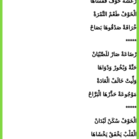
رَعْشَةْ خَوْفْ فَقْسَاهَا
الْخَوْفْ طَعْمْ التَّمْرَةْ
خْرَافَةْ صَدْقُوهَا بَصَاحْ
*****
رْضَاعَةْ صَارْ للَصَّبْيَانْ
حَنَّةْ وَبْخُورْ وَدْوَاهَا
وَلِّيتْ خَالَفْ الْعَادَةْ
مَوْجُوعَةْ حَذَّرْهَا الْبَرَّاحْ
*****
الْخَوْفْ سْكَنْ لَبْدَانْ
الْقَلْبْ يَخْفَقْ يَخْشَاهَا