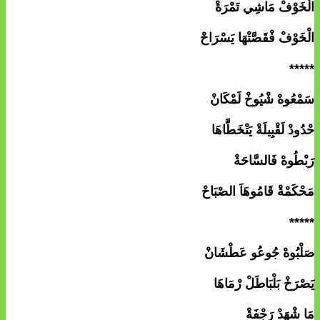
الْخَوْفْ مَاشِي تَمْرَةْ
الْخَوْفْ فْقَصَّتْهَا يَسْرَاحْ
*****
سَمْعُوهْ شْيُوخْ لَمْكَانْ
حْدُودْ لَقْبِيلَةْ يَتْخَطَّاهَا
رَبْطُوهْ فَالسَّاحَةْ
مَحْكَمْةْ قَامُوهَاَ الصْبَاحْ
*****
صَلْبُوهْ جُوعُو عَطْشَانْ
يَصْرَخْ بَلْبَاطَلْ رْمَاهَا
مَا شْهَدْ رَجْفَةْ