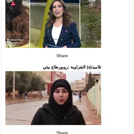
Share:
تلاميذ(ة) النفزاوية :روبورطاج بيئي
Share: