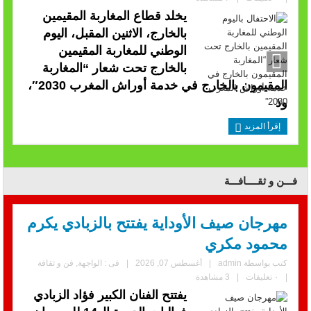
يخلد قطاع المغاربة المقيمين
بالخارج، الاثنين المقبل، اليوم
الوطني للمغاربة المقيمين
بالخارج تحت شعار “المغاربة
المقيمون بالخارج في خدمة أوراش المغرب 2030″،
وذ
إقرأ المزيد
فـــن و ثقــــافـــة
مهرجان صيف الأوداية يفتتح بالزبادي يكرم
محمود مكري
كتب بواسطة
admin
|
أغسطس 07, 2026
|
فى :
الواجهة
,
فن و ثقافة
|
٠ تعليقات
|
3 مشاهدة
يفتتح الفنان الكبير فؤاد الزبادي