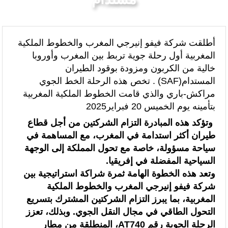
الرئيسيه
الطاقة و الاقتصاد الأخضر
“الخطوط الجوية الفرنسية” تعلن عن تعيين ليونيل رو مديراً عاماً جديداً لمنطقة
شمال إفريقيا والساحل وغرب إفريقيا (ANSCO) .(بيان صحفي )
أطلقت شركة فيفو إنيرجي المغرب والخطوط الملكية
المغربية أول رحلة جوية تربط بين المغرب وأوروبا
قراءة سوسيولوجية :أزمة العبور الجماعي الأخيرة نحو سبتة تكشف عن موت
خالية من الكربون ومزودة بوقود الطيران
التاطير الحزبي وهيمنة الخوارزميات والصفحات الافتراضية
المستدام(SAF) . تخص هذه الرحلة الخط الجوي
مراكش-باري والذي قامت الخطوط الملكية المغربية
القوات المسلحة الملكية .. جاهزية عملياتية وتدخلات جوية منسقة لمكافحة
بتأمينه يوم الخميس 20 فبراير2025
حرائق الغابات
وتؤكد هذه المبادرة التزام الشركتين من أجل قطاع
طيران أكثر استدامة في المغرب، مع المساهمة في
تدبير ملف الهجرة “مسؤولية مشتركة” والمغرب “تحمل دوما نصيبه منها”
سياحة مسؤولة، خاصة مع تحول المملكة إلى الوجهة
(مصدر حكومي)
السياحية المفضلة في إفريقيا.
وتعد هذه الخطوة الهامة ثمرة شراكة استراتيجية بين
برقية تهنئة إلى جلالة الملك من المدير العام لمنظمة “إيسيسكو” بمناسبة عيد
شركة فيفو إنيرجي المغرب والخطوط الملكية
العرش المجيد
المغربية، بما يبرز التزام الشركتين المشترك بتسريع
التحول الطاقي في مجال النقل الجوي. وبذلك، تعزز
المنتخب المغربي للسيدات يتأهل إلى ربع النهائي عقب تعادله أمام نظيره
الرحلة الجوية رقم AT740، المنطلقة من مطار