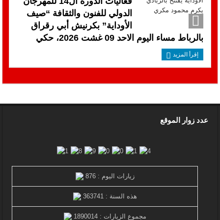
فعاليات الدورة ال14 للمهرجان
الدولي للفنون والثقافة “صيف
الأوداية” بكرنيش أبي رقراق
بالرباط مساء اليوم الاحد 09 غشت 2026، حكي
إقرأ المزيد
عدد زوار الموقع
زيارات اليوم : 876
هذه السنة : 363741
مجموع الزيارات : 1890014