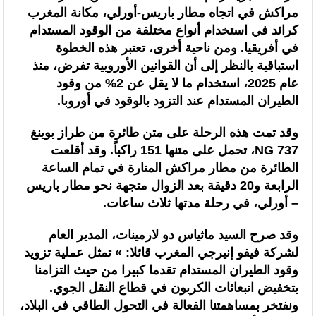
مراكش في اتجاه مطار باريس-أورلي، مكانة المغرب
السنغالي (0-0)
كرائد في استخدام أنواع مختلفة من الوقود المستدام
في أفريقيا. ومن ناحية أخرى، تعتبر هذه الخطوة
استباقية بالنظر إلى أن القوانين الأوروبية تفرض، منذ
عام 2025، استخدام ما لا يقل عن 2% من وقود
الطيران المستدام عند التزود بالوقود في أوروبا.
وقد تمت هذه الرحلة على متن طائرة من طراز بوينغ
737 NG، تحمل على متنها 151 راكباً. وقد أقلعت
الطائرة من مطار مراكش المنارة في تمام الساعة
الرابعة و20 دقيقة بعد الزوال متجهة نحو مطار باريس
– أورلي، في رحلة مدتها ثلاث ساعات.
وقد صرح السيد ماثياس دو لارمينات، المدير العام
لشركة فيفو إنيرجي المغرب قائلا: » تمثل عملية تزويد
وقود الطيران المستدام تقدما كبيرا من حيث التزامنا
بتخفيض انبعاثات الكربون في قطاع النقل الجوي.
ونفتخر بمساهمتنا الفعالة في التحول الطاقي في البلاد،