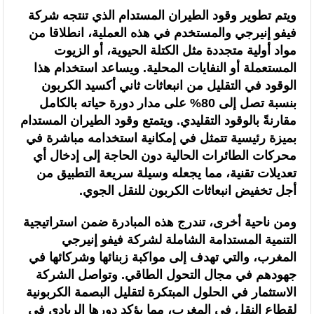
ويتم تطوير وقود الطيران المستدام الذي تنتجه شركة
فيفو إنيرجي والمستخدم في هذه العملية، انطلاقا من
مواد أولية متجددة مثل الكتلة الحيوية، أو الزيوت
المستعملة أو النفايات المحلية. ويساعد استخدام هذا
الوقود في التقليل من انبعاثات ثاني أكسيد الكربون
بنسبة تصل إلى 80% على مدار دورة حياته بالكامل
مقارنةً بالوقود التقليدي. ويتمتع وقود الطيران المستدام
بميزة رئيسية تتمثل في إمكانية استخدامه مباشرة في
محركات الطائرات الحالية دون الحاجة إلى إدخال أي
تعديلات تقنية، مما يجعله وسيلة سريعة التطبيق من
أجل تخفيض انبعاثات الكربون للنقل الجوي.
ومن ناحية أخرى، تندرج هذه المبادرة ضمن استراتيجية
التنمية المستدامة الشاملة لشركة فيفو إنيرجي
المغرب، والتي تهدف إلى مواكبة زبنائها وشركائها في
جهودهم في مجال التحول الطاقي. وتواصل الشركة
الاستثمار في الحلول المبتكرة لتقليل البصمة الكربونية
لقطاع النقل في المغرب، مما يؤكد دورها الريادي في