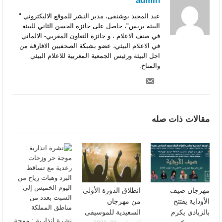
admin
عبد المجيد بوشنفى، مدير النشر للموقع الاليكتروني "
البيئة بريس"، حاصل على جائزة الحسن الثاني للبيئة
في صنف الاعلام ، و جائزة التعاون المغربي- الالماني
في الاعلام البيئي، عضو بشبكة الصحفيين الافارقة من
اجل البيئة ورئيس الجمعية المغربية للاعلام البيئي
والمناخ.
مقالات ذات صله
مهرجان صيف
انطلاق الدورة الأولى
الأوداية يفتتح
من مهرجان
بالزبادي يكرم
السعيدية للموسيقى
نشرة انذارية : موجة