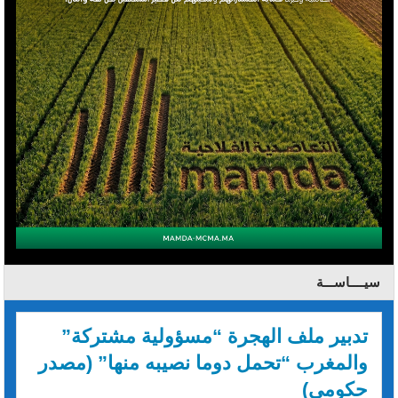
سيــــاســـة
تدبير ملف الهجرة “مسؤولية مشتركة”
والمغرب “تحمل دوما نصيبه منها” (مصدر
حكومي)