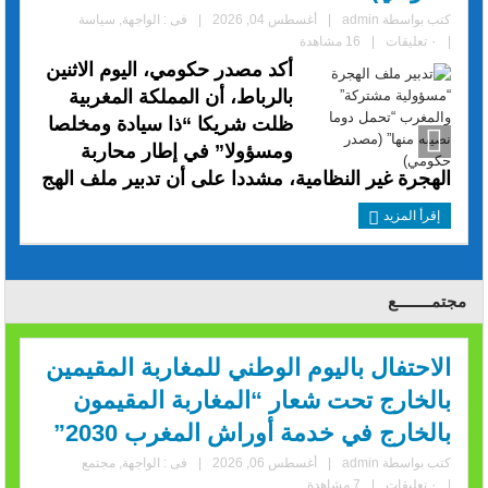
كتب بواسطة
admin
|
أغسطس 04, 2026
|
فى :
الواجهة
,
سياسة
|
٠ تعليقات
|
16 مشاهدة
أكد مصدر حكومي، اليوم الاثنين
بالرباط، أن المملكة المغربية
ظلت شريكا “ذا سيادة ومخلصا
ومسؤولا” في إطار محاربة
الهجرة غير النظامية، مشددا على أن تدبير ملف الهج
إقرأ المزيد
مجتمــــــــع
الاحتفال باليوم الوطني للمغاربة المقيمين
بالخارج تحت شعار “المغاربة المقيمون
بالخارج في خدمة أوراش المغرب 2030”
كتب بواسطة
admin
|
أغسطس 06, 2026
|
فى :
الواجهة
,
مجتمع
|
٠ تعليقات
|
7 مشاهدة