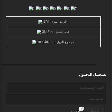
زيارات اليوم : 178
هذه السنة : 364214
مجموع الزيارات : 1890487
تسجيــل الدخــول
تذكرنى