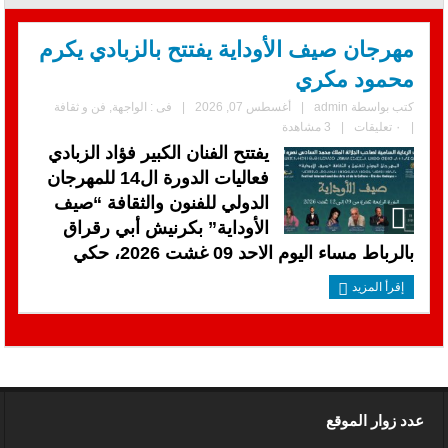
مهرجان صيف الأوداية يفتتح بالزبادي يكرم
محمود مكري
كتب بواسطة
admin
|
أغسطس 07, 2026
|
فى :
الواجهة
,
فن و ثقافة
|
٠ تعليقات
|
3 مشاهدة
يفتتح الفنان الكبير فؤاد الزبادي
فعاليات الدورة ال14 للمهرجان
الدولي للفنون والثقافة “صيف
الأوداية” بكرنيش أبي رقراق
بالرباط مساء اليوم الاحد 09 غشت 2026، حكي
إقرأ المزيد
عدد زوار الموقع