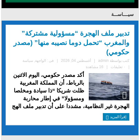
سيــــاســـة
تدبير ملف الهجرة “مسؤولية مشتركة”
والمغرب “تحمل دوما نصيبه منها” (مصدر
حكومي)
كتب بواسطة
admin
|
أغسطس 04, 2026
|
فى :
الواجهة
,
سياسة
|
٠ تعليقات
|
16 مشاهدة
أكد مصدر حكومي، اليوم الاثنين
بالرباط، أن المملكة المغربية
ظلت شريكا “ذا سيادة ومخلصا
ومسؤولا” في إطار محاربة
الهجرة غير النظامية، مشددا على أن تدبير ملف الهج
إقرأ المزيد