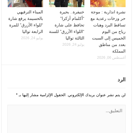
نشرة انذارية : موجة
خنيفرة.. بحيرة
الميناء الترفيهي
حر وزخات رعدية مع
“أكلمام أزكزا”
بالحسيمة يرفع شارة
تساقط البرد وهبات
تحافظ على شارة
“للواء الأزرق” للمرة
رياح من اليوم
“اللواء الأزرق” للسنة
الرابعة تواليا
الخميس إلى السبت
الثالثة تواليا
يوليو 24, 2026
بعدد من مناطق
يوليو 24, 2026
المملكة
أغسطس 06, 2026
الرد
لن يتم نشر عنوان بريدك الإلكتروني.
الحقول الإلزامية مشار إليها بـ
*