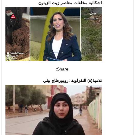
اشكالية مخلفات معاصر زيت الزيتون
Share:
تلاميذ(ة) النفزاوية :روبورطاج بيئي