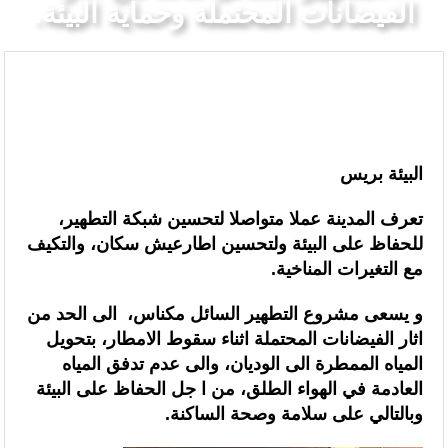
الفيضانات المحتملة وحماية البيئة.
الرئيسيه
متابعات بيئية
“الخطوط الجوية الفرنسية” تعلن عن تعيين ليونيل رو مديراً عاماً جديداً لمنطقة
شمال إفريقيا والساحل وغرب إفريقيا (ANSCO) .(بيان صحفي )
قراءة سوسيولوجية :أزمة العبور الجماعي الأخيرة نحو سبتة تكشف عن موت
التاطير الحزبي وهيمنة الخوارزميات والصفحات الافتراضية
البيئة بريس
القوات المسلحة الملكية .. جاهزية عملياتية وتدخلات جوية منسقة لمكافحة
تعرف المدينة عملا متواصلا لتحسين شبكة التطهير،
حرائق الغابات
للحفاظ على البيئة ولتحسين اطارعيش سكان، والتكيف
مع التغيرات المناخية.
تدبير ملف الهجرة “مسؤولية مشتركة” والمغرب “تحمل دوما نصيبه منها”
(مصدر حكومي)
و يسعى مشروع التطهير السائل مكناس، الى الحد من
اثار الفيضانات المحتملة اثناء سقوط الامطار، بتحويل
برقية تهنئة إلى جلالة الملك من المدير العام لمنظمة “إيسيسكو” بمناسبة عيد
المياه الممطرة الى الوديان، والى عدم تدفق المياه
العادمة في الهواء الطلق، من ا جل الحفاظ على البيئة
العرش المجيد
وبالتالي على سلامة وصحة الساكنة.
المنتخب المغربي للسيدات يتأهل إلى ربع النهائي عقب تعادله أمام نظيره