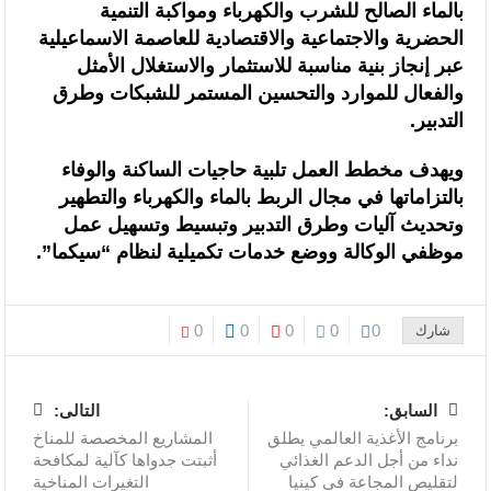
بالماء الصالح للشرب والكهرباء ومواكبة التنمية
الحضرية والاجتماعية والاقتصادية للعاصمة الاسماعيلية
عبر إنجاز بنية مناسبة للاستثمار والاستغلال الأمثل
والفعال للموارد والتحسين المستمر للشبكات وطرق
التدبير.
ويهدف مخطط العمل تلبية حاجيات الساكنة والوفاء
بالتزاماتها في مجال الربط بالماء والكهرباء والتطهير
وتحديث آليات وطرق التدبير وتبسيط وتسهيل عمل
موظفي الوكالة ووضع خدمات تكميلية لنظام “سيكما”.
0
0
0
0
0
شارك
السابق:
التالى:
برنامج الأغذية العالمي يطلق
المشاريع المخصصة للمناخ
نداء من أجل الدعم الغذائي
أثبتت جدواها كآلية لمكافحة
لتقليص المجاعة في كينيا
التغيرات المناخية