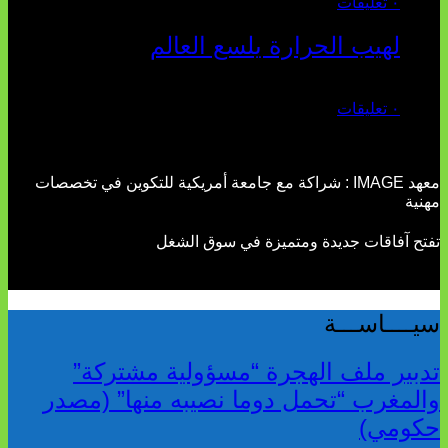
٠ تعليقات
لهيب الحرارة يلسع العالم
يوليو 02, 2026
٠ تعليقات
معهد IMAGE : شراكة مع جامعة أمريكية للتكوين في تخصصات
مهنية
تفتح آفاقات جديدة ومتميزة في سوق الشغل
سيــــاســـة
تدبير ملف الهجرة “مسؤولية مشتركة”
والمغرب “تحمل دوما نصيبه منها” (مصدر
حكومي)