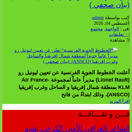
(بيان صحفي )
كتب بواسطة
admin
|
أغسطس 04, 2026
|
فى :
الواجهة
,
مجتمع
|
٠ تعليقات
|
3 مشاهدة
أعلنت الخطوط الجوية الفرنسية عن تعيين ليونيل رو
(Lionel Rault) مديراً عاماً لمجموعة Air France-
KLM بمنطقة شمال إفريقيا و الساحل وغرب إفريقيا
(ANSCO)، وذلك ابتداءً من فاتح
إقرأ المزيد
فـــن و ثقــــافـــة
الشاعر العراقي الأمين الكرخي يشيد