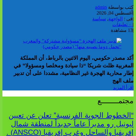
كتب بواسطة
admin
|
أغسطس 04, 2026
|
فى :
الواجهة
,
سياسة
|
٠ تعليقات
|
13 مشاهدة
أكد مصدر حكومي، اليوم الاثنين بالرباط، أن المملكة
المغربية ظلت شريكا “ذا سيادة ومخلصا ومسؤولا” في
إطار محاربة الهجرة غير النظامية، مشددا على أن تدبير
ملف الهج
إقرأ المزيد
مجتمــــــــع
“الخطوط الجوية الفرنسية” تعلن عن تعيين
ليونيل رو مديراً عاماً جديداً لمنطقة شمال
إفريقيا والساحل وغرب إفريقيا (ANSCO) .