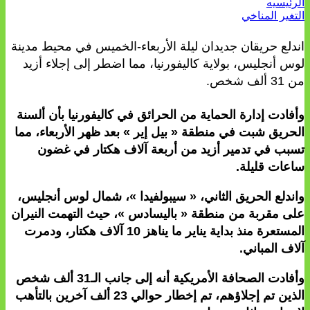
الرئيسيه
التغير المناخي
اندلع حريقان جديدان ليلة الأربعاء-الخميس في محيط مدينة
لوس أنجليس، بولاية كاليفورنيا، مما اضطر إلى إجلاء أزيد
من 31 ألف شخص.
وأفادت إدارة الحماية من الحرائق في كاليفورنيا بأن ألسنة
الحريق شبت في منطقة « بيل إير » بعد ظهر الأربعاء، مما
تسبب في تدمير أزيد من أربعة آلاف هكتار في غضون
ساعات قليلة.
واندلع الحريق الثاني، « سيبولفيدا »، شمال لوس أنجليس،
على مقربة من منطقة « باليسادس »، حيث التهمت النيران
المستعرة منذ بداية يناير ما يناهز 10 آلاف هكتار، ودمرت
آلاف المباني.
وأفادت الصحافة الأمريكية أنه إلى جانب الـ31 ألف شخص
الذين تم إجلاؤهم، تم إخطار حوالي 23 ألف آخرين بالتأهب