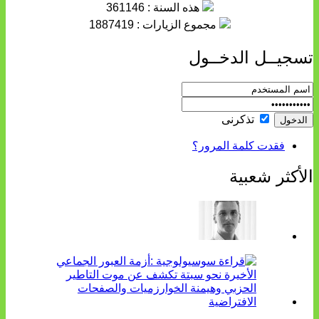
هذه السنة : 361146
مجموع الزيارات : 1887419
تسجيــل الدخــول
تذكرنى
فقدت كلمة المرور؟
الأكثر شعبية