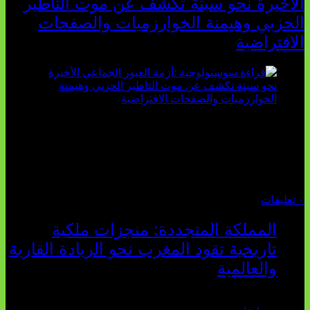
الأخيرة نحو سبتة تكشف عن موت التاطير
الحزبي وهيمنة الخوارزميات والصفحات
الافتراضية
تثبت أحداث سبتة الأخيرة الأطروحة السوسيولوجية التي
تقول: "كلما اتسعت الفجوة بين تطلعات الشباب الرقمية وواقعهم
السوسيو-اقتصادي، كلما انهارت قدرة السياسة التقليدية على الكلام
والتأط...
أغسطس 04, 2026
٠ تعليقات
المملكة المتجددة: منجزات ملكية
تاريخية تقود المغرب نحو الريادة القارية
والعالمية
يوليو 27, 2026