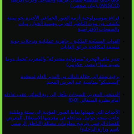
(ANSCO) .(بيان صحفي )
قراءة سوسيولوجية :أزمة العبور الجماعي الأخيرة نحو سبتة
تكشف عن موت التاطير الحزبي وهيمنة الخوارزميات
والصفحات الافتراضية
القوات المسلحة الملكية .. جاهزية عملياتية وتدخلات جوية
منسقة لمكافحة حرائق الغابات
تدبير ملف الهجرة “مسؤولية مشتركة” والمغرب “تحمل دوما
نصيبه منها” (مصدر حكومي)
برقية تهنئة إلى جلالة الملك من المدير العام لمنظمة
“إيسيسكو” بمناسبة عيد العرش المجيد
المنتخب المغربي للسيدات يتأهل إلى ربع النهائي عقب تعادله
أمام نظيره السنغالي (0-0)
الأحداث التي شهدتها نقاط العبور المؤدية إلى سبتة ومليلية
جاءت نتيجة عوامل متداخلة في مقدمتها الاستغلال المغرض
للفضاء الرقمي وترويج معلومات مضللة (الناطق الرسمي
باسم وزارة الداخلية)