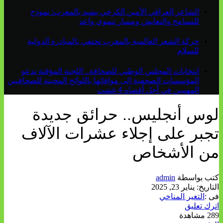
الشاعر العراقي الأمين الكرخي يشيد بالمغرب: نموذج
للتسامح والتعايش ومسار تنموي واعد
حركة الشعر العالمية بالمغرب تحتفي بالمبادرة الدولية
للسلام
انتخابات المجلس الوطني للصحافة.. اللجنة المؤقتة تدعو
المؤسسات الصحفية إلى موافاتها باللوائح المحينة للصحافيين
المهنيين في أجل أقصاه 4 غشت
لوس أنجليس.. حرائق جديدة
تجبر على إجلاء عشرات الآلاف
من الأشخاص
كتب بواسطة
admin
التاريخ:
يناير 23, 2025
فى :
التغير المناخي
اترك تعليق
289 مشاهدة