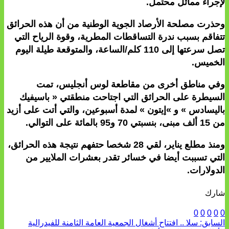
لإجراء مماثل محتمل.
وحذرت مصلحة الأرصاد الجوية الوطنية من أن هذه الحرائق
تتفاقم بسبب ندرة التساقطات المطرية، وقوة الرياح التي
تصل سرعتها إلى 110 كلم/الساعة، والمتوقعة طيلة اليوم
الخميس.
وفي مناطق أخرى من مقاطعة لوس أنجليس، تمت
السيطرة على الحرائق التي اجتاحت منطقتي « باسيفيك
باليسادس » و »إيتون » لمدة أسبوعين، والتي أتت على أزيد
من 15 ألف مبنى، بنسبتي 70 و95 بالمائة على التوالي.
ومنذ مطلع يناير، لقي 28 شخصا حتفهم نتيجة هذه الحرائق،
التي تسببت أيضا في خسائر تقدر بعشرات الملايير من
الدولارات.
شارك
0
0
0
0
0
السابق:
سلا .. افتتاح أشغال الجمعية العامة الثامنة للفيدرالية