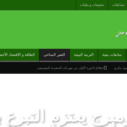
نشاطات
تحقيقات و ملفات
متابعات بيئية
التربية البيئية
التغير المناخي
الطاقة و الاقتصاد الأخض
حمود مكري
انطلاق الدورة الأولى من مهرجان السعيدية للموسيقى
قط البرد وهبات رياح من اليوم الخميس إلى السبت بعدد من مناطق المملكة
ارج تحت شعار “المغاربة المقيمون بالخارج في خدمة أوراش المغرب 2030”
راً عاماً جديداً لمنطقة شمال إفريقيا والساحل وغرب إفريقيا (ANSCO) .(بيان صحفي )
خيرة نحو سبتة تكشف عن موت التاطير الحزبي وهيمنة الخوارزميات والصفحات الافتراضية
وتدخلات جوية منسقة لمكافحة حرائق الغابات
تدبير ملف الهجرة “مسؤولية مشتركة” والمغرب “تح