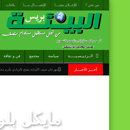
من نحن ؟
للإعــلان معنـــا
للإتصــــال بنـــا
بلاغات
الــرئـيـسـيـــــة
سياسة
مجتمع
فن و ثقافة
آخـــر الأخبـــار
مهرجان صيف الأوداية يفتتح بالزبادي يكرم م
نشرة انذارية : موجة حر وزخات رعدية مع تسا
الاحتفال باليوم الوطني للمغاربة المقيمين بالخ
“الخطوط الجوية الفرنسية” تعلن عن تعيين ليونيل رو مدي
قراءة سوسيولوجية :أزمة العبور الجماعي الأ
القوات المسلحة الملكية .. جاهزية عملياتية 