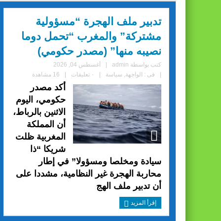
تدبير ملف الهجرة “مسؤولية
مشتركة” والمغرب “تحمل دوما
نصيبه منها” (مصدر حكومي)
كتب بواسطة
admin
|
أغسطس 04, 2026
|
فى :
الواجهة
,
سياسة
|
٠ تعليقات
|
16 مشاهدة
أكد مصدر
حكومي، اليوم
الاثنين بالرباط،
أن المملكة
المغربية ظلت
شريكا “ذا
سيادة ومخلصا ومسؤولا” في إطار
محاربة الهجرة غير النظامية، مشددا على
أن تدبير ملف الهج
إقرأ المزيد