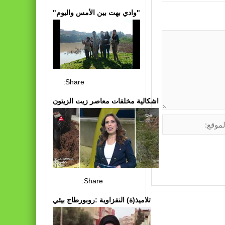
"وادي بهت بين الأمس واليوم"
Share:
اشكالية مخلفات معاصر زيت الزيتون
Share:
تلاميذ(ة) النفزاوية :روبورطاج بيئي