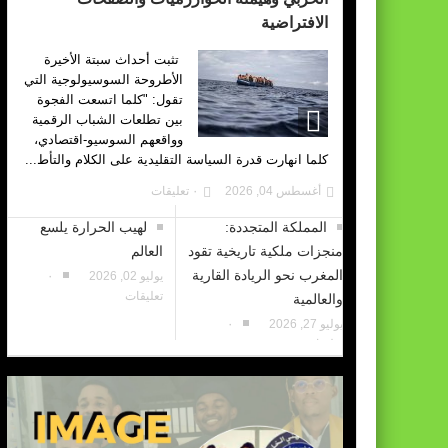
الافتراضية
تثبت أحداث سبتة الأخيرة
الأطروحة السوسيولوجية التي
تقول: "كلما اتسعت الفجوة
بين تطلعات الشباب الرقمية
وواقعهم السوسيو-اقتصادي،
كلما انهارت قدرة السياسة التقليدية على الكلام والتأط...
أغسطس 04, 2026
٠ تعليقات
المملكة المتجددة:
لهيب الحرارة يلسع
منجزات ملكية تاريخية تقود
العالم
المغرب نحو الريادة القارية
يوليو 02, 2026
٠
تعليقات
والعالمية
يوليو 27, 2026
٠
تعليقات