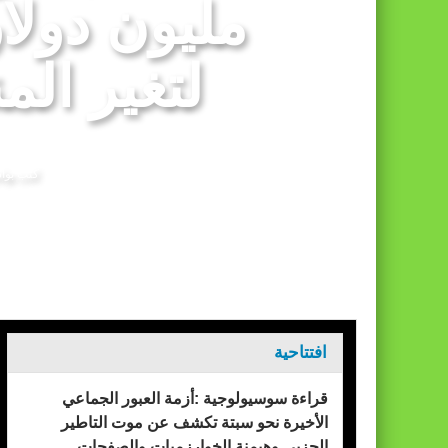
مليون دولار
برقية تهنئة إلى جلالة الملك من المدير العام
لتغير الم
كتب بو
الرئيسيه
التغير المناخي
افتتاحية
قراءة سوسيولوجية :أزمة العبور الجماعي
الأخيرة نحو سبتة تكشف عن موت التاطير
الحزبي وهيمنة الخوارزميات والصفحات