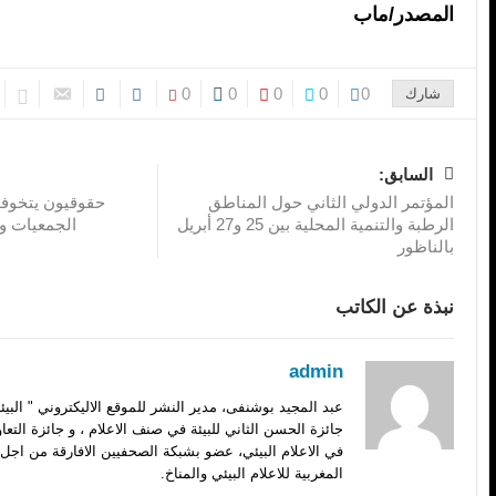
المصدر/ماب
0
0
0
0
0
شارك
السابق:
المؤتمر الدولي الثاني حول المناطق
حقوقيون يتخوف
الرطبة والتنمية المحلية بين 25 و27 أبريل
الجمعيات و
بالناظور
نبذة عن الكاتب
admin
عبد المجيد بوشنفى، مدير النشر للموقع الاليكتروني " الب
جائزة الحسن الثاني للبيئة في صنف الاعلام ، و جائزة التعا
في الاعلام البيئي، عضو بشبكة الصحفيين الافارقة من اجل 
المغربية للاعلام البيئي والمناخ.