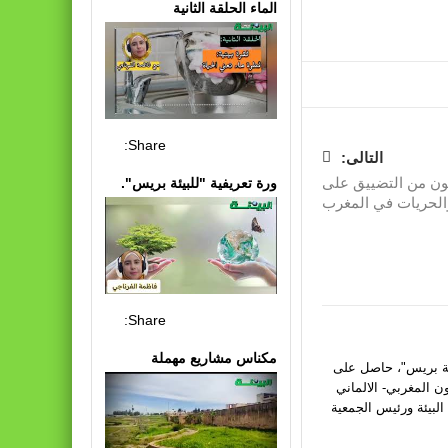
الماء الحلقة الثانية
Share:
التالى:
ون من التضييق على
ورة تعريفية "للبيئة بريس".
الحريات في المغرب
Share:
مكناس مشاريع مهملة
يئة بريس"، حاصل على
ون المغربي- الالماني
البيئة ورئيس الجمعية