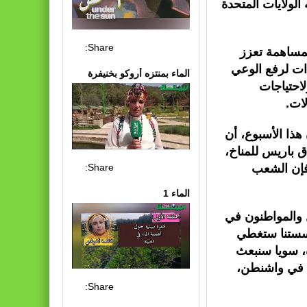
 الولايات المتحدة
Share:
لمساهمة تعزز
ءات لرفع الوعي
الماء بمنتزه أروكو بخنيفرة
لاحتياجات
ات.
هذا الأسبوع، أن
اق باريس للمناخ،
Share:
 فإن الشعب
الماء 1
ل والمواطنون في
مؤسستنا ستغطي
ة، سويا سنبعث
ث في واشنطن،
Share: