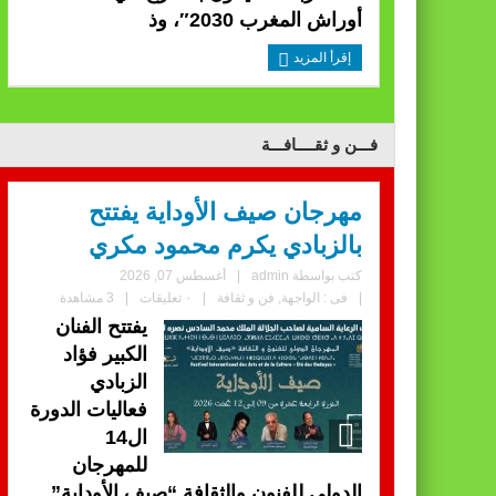
أوراش المغرب 2030″، وذ
إقرأ المزيد
فـــن و ثقــــافـــة
مهرجان صيف الأوداية يفتتح
بالزبادي يكرم محمود مكري
كتب بواسطة
admin
|
أغسطس 07, 2026
|
فى :
الواجهة
,
فن و ثقافة
|
٠ تعليقات
|
3 مشاهدة
يفتتح الفنان
الكبير فؤاد
الزبادي
فعاليات الدورة
ال14
للمهرجان
الدولي للفنون والثقافة “صيف الأوداية”