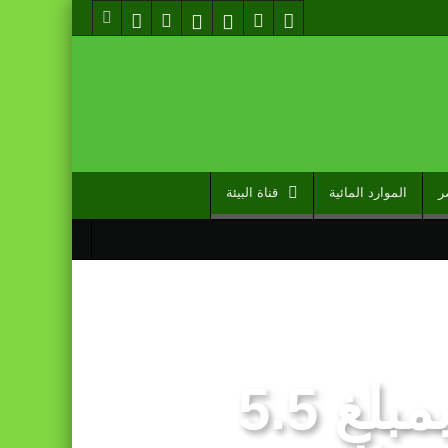
ر
الموارد المائية
قناة البيئة
مايكل بلومبرج يعتزم التبرع بمبلغ 5.5
مل دوما نصيبه منها” (مصدر حكومي)