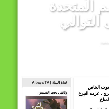
مم المتحدة
 تعادله أمام نظيره السنغالي (0-0)
 التوالي
قناة البيئة | Albaya TV
مبعوث الخاص
وثائقي تحت الشمس
رج ، عزمه التبرع