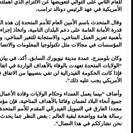
للعام الثاني على التوالي لتعويضها عن الالتزام الذي أهملته
الأمريكية في عهد الرئيس دونالد ترامب.
وقال المتحدث باسم الأمين العام للأمم المتحدة إن هذه ا
قدرة الأمانة العامة على دعم البلدان النامية، واتخاذ إجرا
بأهمية تعزيز العمل المناخي، والاستجابة للتغير المناخي، و
المؤسسات في مجالات مثل تكنولوجيا المعلومات والاتصال
وكان بلومبرج، عمدة مدينة نيويورك السابق، أكد، في بيان 
“الولايات المتحدة تعهدت بالوفاء بالأهداف الواردة في اتف
فإذا كانت الحكومة الفيدرالية لن تفي بنصيبها من الاتفاق
الأمريكي يجب عليه ذلك”.
وأضاف “بينما يعمل العمداء وحكام الولايات وقادة الأعما
جميع أنحاء البلاد لضمان وفائنا بالأهداف المناخية، فإن 
مجددا الفارق في التمويل الفيدرالي المقدم للأمم المتحد
رسالة هامة وواضحة لبقية العالم : بغض النظر عما يحد
نحن نشارككم في هذا النضال”.