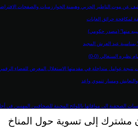
كشف عن موت التاطير الحزبي وهيمنة الخوارزميات والصفحات الافتراضي
قة لمكافحة حرائق الغابات
يبه منها” (مصدر حكومي)
” بمناسبة عيد العرش المجيد
نظيره السنغالي (0-0)
اءت نتيجة عوامل متداخلة في مقدمتها الاستغلال المغرض للفضاء الرقم
والتعايش ومسار تنموي واعد
 الصحفية إلى موافاتها باللوائح المحينة للصحافيين المهنيين في أجل أقص
 مشترك إلى تسوية حول المناخ