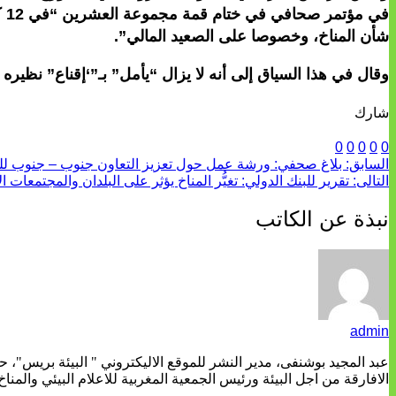
في
شأن المناخ، وخصوصا على الصعيد المالي”.
وقال في هذا السياق إلى أنه لا يزال “يأمل” بـ”‘إقناع” نظيره
شارك
0
0
0
0
0
السابق:
بلاغ صحفي: ورشة عمل حول تعزيز التعاون جنوب – جنوب للعم
التالى:
تقرير للبنك الدولي: تغيُّر المناخ يؤثر على البلدان والمجتمعات ا
نبذة عن الكاتب
admin
عبد المجيد بوشنفى، مدير النشر للموقع الاليكتروني " البيئة بريس"، 
الافارقة من اجل البيئة ورئيس الجمعية المغربية للاعلام البيئي والمناخ