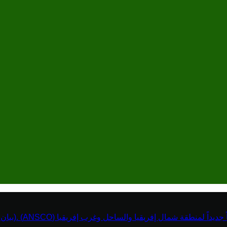
نطقة شمال إفريقيا والساحل وغرب إفريقيا (ANSCO) .(بيان صحفي )