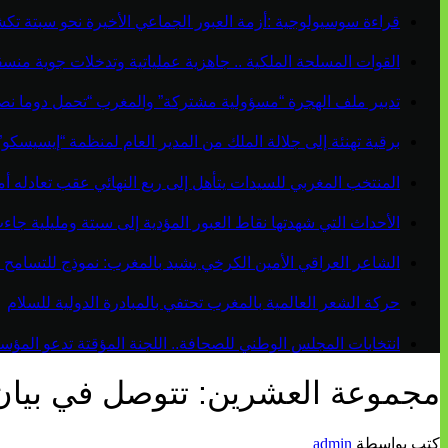
قراءة سوسيولوجية :أزمة العبور الجماعي الأخيرة نحو سبتة ت
القوات المسلحة الملكية .. جاهزية عملياتية وتدخلات جوية منس
تدبير ملف الهجرة “مسؤولية مشتركة” والمغرب “تحمل دوما نص
برقية تهنئة إلى جلالة الملك من المدير العام لمنظمة “إيسيسكو
المنتخب المغربي للسيدات يتأهل إلى ربع النهائي عقب تعادله أمام 
الأحداث التي شهدتها نقاط العبور المؤدية إلى سبتة ومليلية ج
الشاعر العراقي الأمين الكرخي يشيد بالمغرب: نموذج للتسامح 
حركة الشعر العالمية بالمغرب تحتفي بالمبادرة الدولية للسلام
انتخابات المجلس الوطني للصحافة.. اللجنة المؤقتة تدعو المؤسسات
مجموعة العشرين: تتوصل في بيان
كتب بواسطة
admin