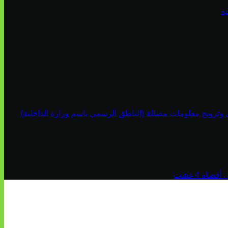
ة
ي وترويج معلومات مضللة (الناطق الرسمي باسم وزارة الداخلية)
اه 4 غشت