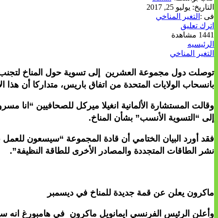
التاريخ:
يوليو 25, 2017
فى :
التغير المناخي
اترك تعليق
1441 مشاهدة
الرئيسيه
التغير المناخي
توصلت دول مجموعة العشرين إلى تسوية حول المناخ لتجنب قطيعة
بانسحاب الولايات المتحدة من اتفاق باريس، متداركا أن هذا ال
وقالت المستشارة الألمانية انغيلا ميركل للصحافيين “انا مس
إلى “التسوية الأنسب” بشأن المناخ.
فقد أورد البيان الختامي أن قادة المجموعة “سيسعون للعمل
نشر الطاقات المتجددة والمصادر الأخرى للطاقة النظيفة”.
ماكرون يعلن عن قمة جديدة للمناخ في ديسمبر