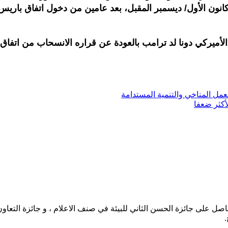
 مؤتمر صحافي في ختام قمة مجموعة العشرين “في 12 كانون الأول/ ديسمبر المقبل، بعد عا
 الأميركي دونا لد ترامب بالعودة عن قراره الانسحاب من اتفاق
ل المناخي والتنمية المستدامة
لأكثر ضعفا
حاصل على جائزة الحسن الثاني للبيئة في صنف الاعلام ، و جائزة التعاو
.