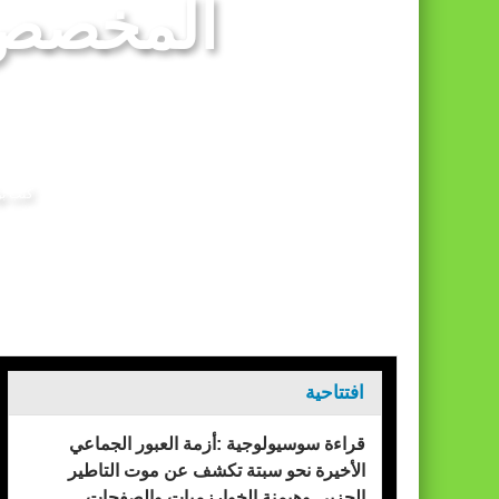
المخصص 
برقية تهنئة إلى جلالة الملك من المدير العام
كتب ب
الرئيسيه
فن و ثقافة
افتتاحية
قراءة سوسيولوجية :أزمة العبور الجماعي
الأخيرة نحو سبتة تكشف عن موت التاطير
الحزبي وهيمنة الخوارزميات والصفحات