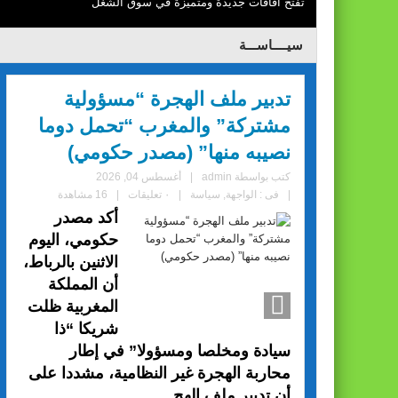
تفتح آفاقات جديدة ومتميزة في سوق الشغل
سيــــاســـة
تدبير ملف الهجرة “مسؤولية
مشتركة” والمغرب “تحمل دوما
نصيبه منها” (مصدر حكومي)
كتب بواسطة
admin
|
أغسطس 04, 2026
|
فى :
الواجهة
,
سياسة
|
٠ تعليقات
|
16 مشاهدة
أكد مصدر
حكومي، اليوم
الاثنين بالرباط،
أن المملكة
المغربية ظلت
شريكا “ذا
سيادة ومخلصا ومسؤولا” في إطار
محاربة الهجرة غير النظامية، مشددا على
أن تدبير ملف الهج