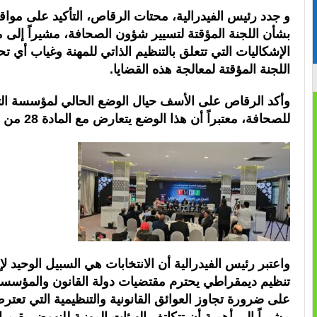
و جدد رئيس الفيدرالية، محتات الرقاص، التأكيد على مواقف
بشأن اللجنة المؤقتة لتسيير شؤون الصحافة، مشيراً إلى
الإشكاليات التي تتعلق بالتنظيم الذاتي للمهنة وغياب أ
اللجنة المؤقتة لمعالجة هذه القضايا.
وأكد الرقاص على الأسف حيال الوضع الحالي لمؤسسة التن
للصحافة، معتبراً أن هذا الوضع يتعارض مع المادة 28 من دستور المملكة.
واعتبر رئيس الفيدرالية أن الانتخابات هي السبيل الوحيد لإ
تنظيم ديمقراطي يحترم مقتضيات دولة القانون والمؤسسات
على ضرورة تجاوز العوائق القانونية والتنظيمية التي تعتر