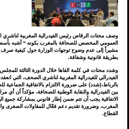
وصف محتات الرقاص رئيس الفيدرالية المغربية لناشري 
العمومي المخصص للصحافة بالمغرب بكونه “ أشبه بأسط
مشيراً إلى عدم وضوح توجهات الوزارة حول كيفية صرف ه
بطريقة قانونية وشفافة.
وشدد محتات في كلمة القاها خلال الدورة الثالثة للمجلس
الفيدرالي للفيدرالية المغربية لناشري الصحف، التي انعق
بالرباط،(شدد) على ضرورة الالتزام بالاتفاقية الجماعية ل
بين الفيدرالية والنقابة الوطنية للصحافة، مؤكداً أن أي مر
الاتفاقية يجب أن تتم ضمن إطار قانوني بمشاركة جميع الهي
المغرب، وضرورة تقديم دعم فعّال للمقاولات الصغرى و
القطاع.