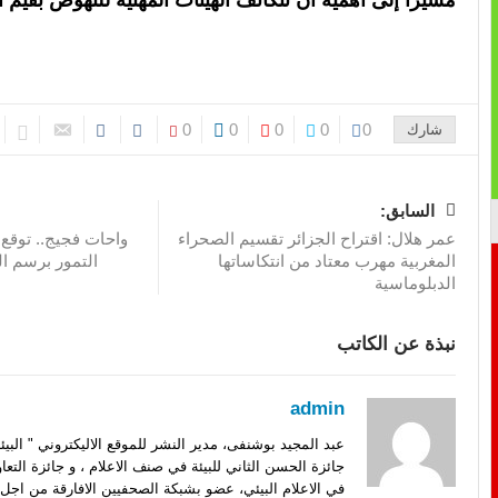
مشيراً إلى أهمية أن تتكاتف الهيئات المهنية للنهوض بقيم ا
0
0
0
0
0
شارك
السابق:
عمر هلال: اقتراح الجزائر تقسيم الصحراء
المغربية مهرب معتاد من انتكاساتها
التمور برسم الموسم 3
الدبلوماسية
نبذة عن الكاتب
admin
عبد المجيد بوشنفى، مدير النشر للموقع الاليكتروني " الب
جائزة الحسن الثاني للبيئة في صنف الاعلام ، و جائزة التعا
في الاعلام البيئي، عضو بشبكة الصحفيين الافارقة من اجل 