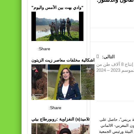
لقانون والدستور.
"وادي بهت بين الأمس واليوم"
Share:
التالى:
اشكالية مخلفات معاصر زيت الزيتون
واحات فجيج.. توقع إنتاج 8 آلاف طن من
202 – 2024
Share:
تلاميذ(ة) النفزاوية :روبورطاج بيئي
يئة بريس"، حاصل على
ون المغربي- الالماني
البيئة ورئيس الجمعية