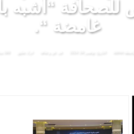
للصحافة “أشبه ب
 لمنظمة “إيسيسكو” بمناسبة عيد العرش المجيد
المنتخب المغربي للسيدات يتأهل إلى ربع النهائي عقب
غامضة “.
واسطة
admin
التاريخ:
نوفمبر 04, 2024
فى :
فن و ثقافة
اترك تعليق
386 مشاهدة