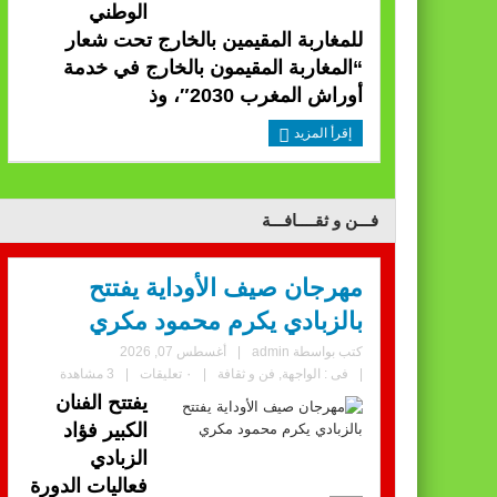
الوطني
للمغاربة المقيمين بالخارج تحت شعار
“المغاربة المقيمون بالخارج في خدمة
أوراش المغرب 2030″، وذ
إقرأ المزيد
فـــن و ثقــــافـــة
مهرجان صيف الأوداية يفتتح
بالزبادي يكرم محمود مكري
كتب بواسطة
admin
|
أغسطس 07, 2026
|
فى :
الواجهة
,
فن و ثقافة
|
٠ تعليقات
|
3 مشاهدة
يفتتح الفنان
الكبير فؤاد
الزبادي
فعاليات الدورة