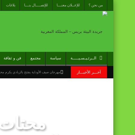
من نحن ؟
للإعــلان معنـــا
للإتصــــال بنـــا
بلاغات
الــرئـيـسـيـــــة
سياسة
مجتمع
فن و ثقافة
آخـــر الأخبـــار
مهرجان صيف الأوداية يفتتح بالزبادي يكرم م
نشرة انذارية : موجة حر وزخات رعدية مع تسا
الاحتفال باليوم الوطني للمغاربة المقيمين بالخ
“الخطوط الجوية الفرنسية” تعلن عن تعيين ليونيل رو مدي
محتات 
قراءة سوسيولوجية :أزمة العبور الجماعي الأ
القوات المسلحة الملكية .. جاهزية عملياتية 