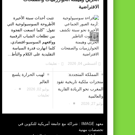
الافتراضية
تثبت أحداث سبتة الأخيرة
الأطروحة السوسيولوجية التي
تقول: "كلما اتسعت الفجوة
بين تطلعات الشباب الرقمية
وواقعهم السوسيو-اقتصادي،
كلما انهارت قدرة السياسة
التقليدية على الكلام والتأط...
أغسطس 04, 2026
٠ تعليقات
المملكة المتجددة:
لهيب الحرارة يلسع
منجزات ملكية تاريخية تقود
العالم
المغرب نحو الريادة القارية
يوليو 02, 2026
٠
تعليقات
والعالمية
يوليو 27, 2026
٠
تعليقات
معهد IMAGE : شراكة مع جامعة أمريكية للتكوين في
تخصصات مهنية