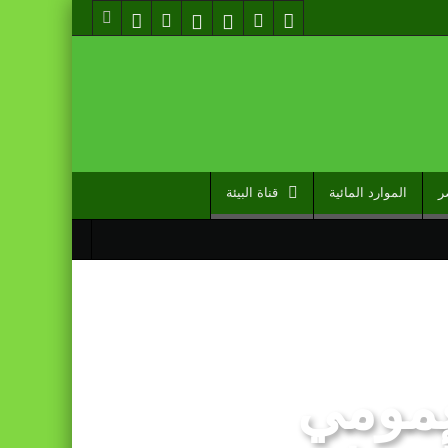
ر
الموارد المائية
قناة البيئة
عمومي
مل دوما نصيبه منها” (مصدر حكومي)