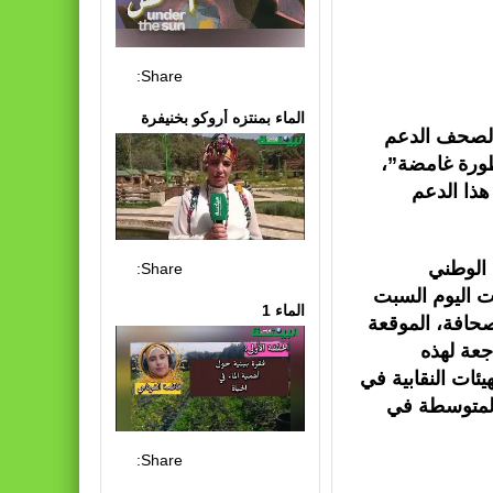
Share:
الماء بمنتزه أروكو بخنيفرة
الصحف الدعم
ورة غامضة”،
ذا الدعم
 الوطني
Share:
دت اليوم السبت
الماء 1
لصحافة، الموقعة
اجعة لهذه
ئات النقابية في
المتوسطة في
Share: