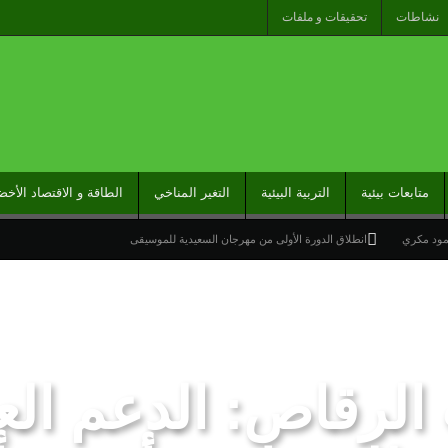
نشاطات
تحقيقات و ملفات
متابعات بيئية
التربية البيئية
التغير المناخي
الطاقة و الاقتصاد الأخض
حمود مكري
انطلاق الدورة الأولى من مهرجان السعيدية للموسيقى
قط البرد وهبات رياح من اليوم الخميس إلى السبت بعدد من مناطق المملكة
ارج تحت شعار “المغاربة المقيمون بالخارج في خدمة أوراش المغرب 2030”
راً عاماً جديداً لمنطقة شمال إفريقيا والساحل وغرب إفريقيا (ANSCO) .(بيان صحفي )
الرقاص: الدعم ال
خيرة نحو سبتة تكشف عن موت التاطير الحزبي وهيمنة الخوارزميات والصفحات الافتراضية
وتدخلات جوية منسقة لمكافحة حرائق الغابات
تدبير ملف الهجرة “مسؤولية مشتركة” والمغرب “تح