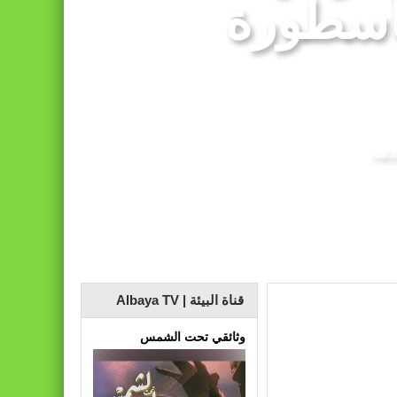
أسطورة
 تعادله أمام نظيره السنغالي (0-0)
قناة البيئة | Albaya TV
وثائقي تحت الشمس