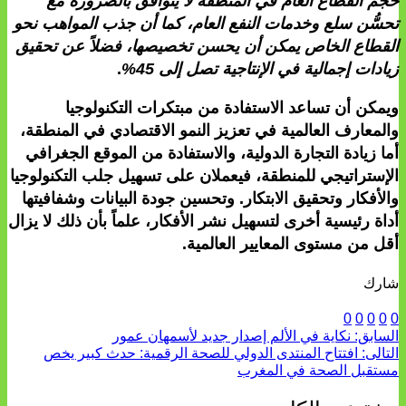
حجم القطاع العام في المنطقة لا يتوافق بالضرورة مع
تحسُّن سلع وخدمات النفع العام، كما أن جذب المواهب نحو
القطاع الخاص يمكن أن يحسن تخصيصها، فضلاً عن تحقيق
زيادات إجمالية في الإنتاجية تصل إلى 45%
.
ويمكن أن تساعد الاستفادة من مبتكرات التكنولوجيا
والمعارف العالمية في تعزيز النمو الاقتصادي في المنطقة،
أما زيادة التجارة الدولية، والاستفادة من الموقع الجغرافي
الإستراتيجي للمنطقة، فيعملان على تسهيل جلب التكنولوجيا
والأفكار وتحقيق الابتكار. وتحسين جودة البيانات وشفافيتها
أداة رئيسية أخرى لتسهيل نشر الأفكار، علماً بأن ذلك لا يزال
أقل من مستوى المعايير العالمية.
شارك
0
0
0
0
0
السابق:
نكاية في الألم إصدار جديد لأسمهان عمور
التالى:
افتتاح المنتدى الدولي للصحة الرقمية: حدث كبير يخص
مستقبل الصحة في المغرب