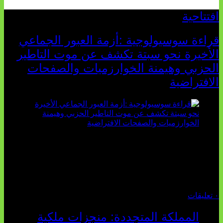
افتتاحية
قراءة سوسيولوجية :أزمة العبور الجماعي
الأخيرة نحو سبتة تكشف عن موت التاطير
الحزبي وهيمنة الخوارزميات والصفحات
الافتراضية
تثبت أحداث سبتة الأخيرة الأطروحة السوسيولوجية التي
تقول: "كلما اتسعت الفجوة بين تطلعات الشباب الرقمية وواقعهم
السوسيو-اقتصادي، كلما انهارت قدرة السياسة التقليدية على الكلام
والتأط...
أغسطس 04, 2026
٠ تعليقات
المملكة المتجددة: منجزات ملكية