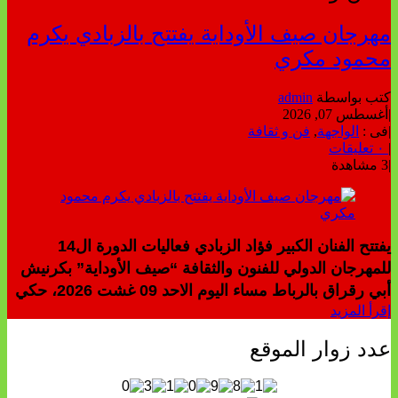
مهرجان صيف الأوداية يفتتح بالزبادي يكرم
محمود مكري
كتب بواسطة
admin
|
أغسطس 07, 2026
|
فى :
الواجهة
,
فن و ثقافة
|
٠ تعليقات
|
3 مشاهدة
يفتتح الفنان الكبير فؤاد الزبادي فعاليات الدورة ال14
للمهرجان الدولي للفنون والثقافة “صيف الأوداية” بكرنيش
أبي رقراق بالرباط مساء اليوم الاحد 09 غشت 2026، حكي
إقرأ المزيد
عدد زوار الموقع