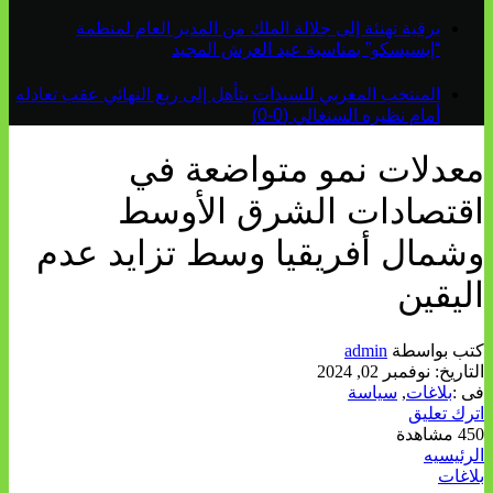
برقية تهنئة إلى جلالة الملك من المدير العام لمنظمة
“إيسيسكو” بمناسبة عيد العرش المجيد
المنتخب المغربي للسيدات يتأهل إلى ربع النهائي عقب تعادله
أمام نظيره السنغالي (0-0)
معدلات نمو متواضعة في
اقتصادات الشرق الأوسط
وشمال أفريقيا وسط تزايد عدم
اليقين
كتب بواسطة
admin
التاريخ:
نوفمبر 02, 2024
فى :
بلاغات
,
سياسة
اترك تعليق
450 مشاهدة
الرئيسيه
بلاغات