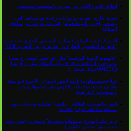
انطلاق الدورة الأولى من مهرجان السعيدية للموسيقى
نشرة انذارية : موجة حر وزخات رعدية مع تساقط البرد
وهبات رياح من اليوم الخميس إلى السبت بعدد من مناطق
المملكة
الاحتفال باليوم الوطني للمغاربة المقيمين بالخارج تحت شعار
“المغاربة المقيمون بالخارج في خدمة أوراش المغرب 2030”
“الخطوط الجوية الفرنسية” تعلن عن تعيين ليونيل رو مديراً
عاماً جديداً لمنطقة شمال إفريقيا والساحل وغرب إفريقيا
(ANSCO) .(بيان صحفي )
قراءة سوسيولوجية :أزمة العبور الجماعي الأخيرة نحو سبتة
تكشف عن موت التاطير الحزبي وهيمنة الخوارزميات
والصفحات الافتراضية
القوات المسلحة الملكية .. جاهزية عملياتية وتدخلات جوية
منسقة لمكافحة حرائق الغابات
تدبير ملف الهجرة “مسؤولية مشتركة” والمغرب “تحمل دوما
نصيبه منها” (مصدر حكومي)