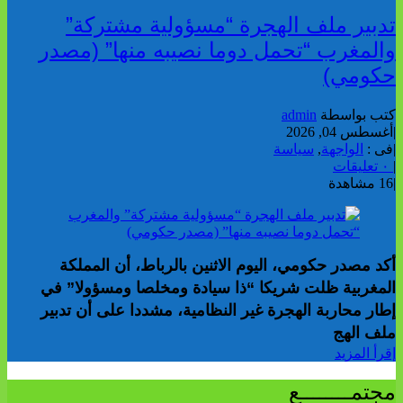
تدبير ملف الهجرة “مسؤولية مشتركة”
والمغرب “تحمل دوما نصيبه منها” (مصدر
حكومي)
كتب بواسطة
admin
|
أغسطس 04, 2026
|
فى :
الواجهة
,
سياسة
|
٠ تعليقات
|
16 مشاهدة
أكد مصدر حكومي، اليوم الاثنين بالرباط، أن المملكة
المغربية ظلت شريكا “ذا سيادة ومخلصا ومسؤولا” في
إطار محاربة الهجرة غير النظامية، مشددا على أن تدبير
ملف الهج
إقرأ المزيد
مجتمــــــــع