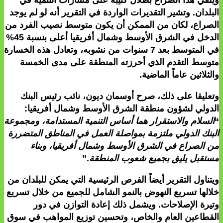
البلدان. وتشير التقديرات الواردة في التقرير أنه لو لم يوجد
الصراع، لكان من الممكن أن يكون متوسط نصيب الفرد من
الدخل في الشرق الأوسط وشمال أفريقيا أعلى بنسبة 45%
في المتوسط بعد 7 سنوات من نشوبه، وتعادل هذه الخسارة
متوسط التقدم الذي أحرزته المنطقة على مدى الخمسة
والثلاثين عاماً الماضية.
وتعليقا على ذلك، صرح
أوسمان ديون، نائب رئيس البنك
الدولي لشؤون منطقة الشرق الأوسط وشمال أفريقيا
:
“
السلام والاستقرار هما أساس التنمية المستدامة، ومجموعة
البنك الدولي ملتزمة بمواصلة العمل في المناطق المتضررة
من الصراع في الشرق الأوسط وشمال أفريقيا، وبناء
مستقبل يليق بجميع شعوب المنطقة
.”
ويتناول التقرير أيضاً الفرص الرئيسية التي يمكن للبلدان من
خلالها تسريع النهوض بالنمو الشامل للجميع من خلال تسريع
وتيرة الإصلاحات. ويشمل ذلك إعادة التوازن في دور
القطاعين العام والخاص، وتحسين توزيع المواهب في سوق