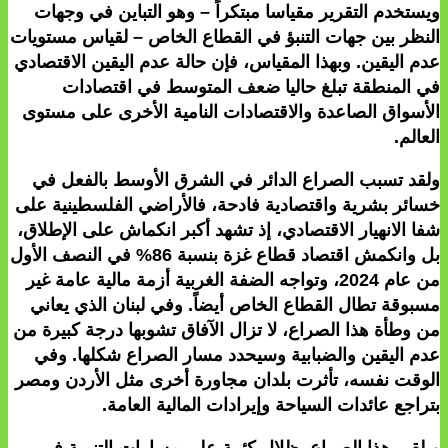
ويستخدم التقرير مقياسا مبتكراً – وهو التباين في وجهات
النظر بين جهات التنبؤ في القطاع الخاص – لقياس مستويات
عدم اليقين. وبهذا المقياس، فإن حالة عدم اليقين الاقتصادي
في المنطقة تبلغ حاليا ضعف المتوسط في اقتصادات
الأسواق الصاعدة والاقتصادات النامية الأخرى على مستوى
العالم.
ولقد تسبب الصراع الدائر في الشرق الأوسط بالفعل في
خسائر بشرية واقتصادية فادحة، فالأراضي الفلسطينية على
شفا الانهيار الاقتصادي، إذ تشهد أكبر انكماش على الإطلاق،
بل وانكمش اقتصاد قطاع غزة بنسبة 86% في النصف الأول
من عام 2024، وتواجه الضفة الغربية أزمة مالية عامة غير
مسبوقة تطال القطاع الخاص أيضاً. وفي لبنان الذي يعاني
من وطأة هذا الصراع، لا تزال الآفاق تشوبها درجة كبيرة من
عدم اليقين والضبابية وسيحدد مسار الصراع شكلها. وفي
الوقت نفسه، تأثرت بلدان مجاورة أخرى مثل الأردن ومصر
بتراجع عائدات السياحة وإيرادات المالية العامة.
ويلقي هذا الصراع بظلال كئيبة على مسارات التنمية في