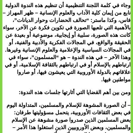
وجاء في كلمة اللجنة التنظيمية أن تنظيم هذه الندوة الدولية
نابع من إيمان كلية الآداب والعلوم الإنسانية – ظهر المهراز –
فاس، وكذا ماستر: “تحالف الحضارات وحوار الديانات”،
بالأهمية التي تلعبها الصورة في تكوين فكرة عن الآخر، سواء
كانت هذه الصورة، سلبية أو إيجابية، موضوعية أو بعيدة عن
الحقيقة والواقع، في المجالات الفكرية والأدبية والفنية، أو
في المجالات السياسية والإعلامية والعلوم الإنسانية وغيرها.
وهذا الآخر – في هذه الندوة – هو “المسلمون”، سواء في
ارتباطهم بالإسلام أو في ارتباطهم بالثقافة الإسلامية، أو في
علاقاتهم بالدولة الأوروبية التي يعيشون فيها، أو صاروا
مواطنين فيها.
ومن بين أهم القضايا التي أثارتها جلسات هذه الندوة:
– أن الصورة المشوهة للإسلام والمسلمين، المتداولة اليوم
في بعض الثقافات الأوروبية، يتحمل مسؤوليتها طرفان:
بعض المسلمين الذين صدروا صورة مشوهة عن الإسلام
والمسلمين، وبعض الأوروبيين الذين استغلوا هذا الأمر –