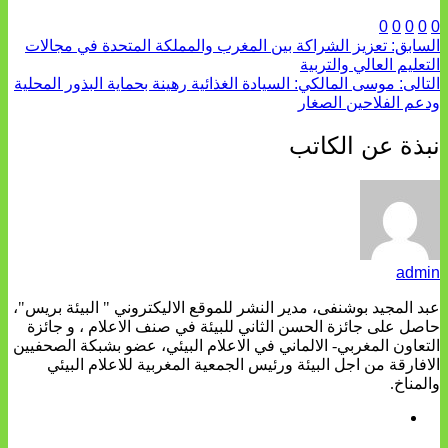
0
0
0
0
0
السابق:
تعزيز الشراكة بين المغرب والمملكة المتحدة في مجالات
التعليم العالي والتربية
التالى:
موسى المالكي: السيادة الغذائية رهينة بحماية البذور المحلية
ودعم الفلاحين الصغار
نبذة عن الكاتب
admin
عبد المجيد بوشنفى، مدير النشر للموقع الاليكتروني " البيئة بريس"،
حاصل على جائزة الحسن الثاني للبيئة في صنف الاعلام ، و جائزة
التعاون المغربي- الالماني في الاعلام البيئي، عضو بشبكة الصحفيين
الافارقة من اجل البيئة ورئيس الجمعية المغربية للاعلام البيئي
والمناخ.