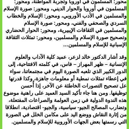
محور: المسلمون في أوروبا وتجربة المواطنة، ومحور:
المسلمون في أوروبا والحوار الديني، ومحور: صورة الإسلام
والمسلمين في الأدب الأوروبي، ومحور: الإسلام والخطاب
السردي والصحفي والفني، ومحور: صورة الإسلام
والمسلمين في الثقافات الإيبيرية، ومحور: الحوار الحضاري
وتصحيح صورة الإسلام والمسلمين، ومحور: تمثلات الثقافة
الإسبانية للإسلام والمسلمين…
وقد أشار الدكتور خالد لزعر، عميد كلية الآداب والعلوم
الإنسانية – ظهر المهراز – فاس، في كلمته الافتتاحية، إلى
الدور الكبير الذي تلعبه الصورة اليوم في مجتمعاتنا، سواء
في إعطاء تمثلات نمطية أو معلومات جاهزة، وكذا قدرتها
عل تصحيح التصورات الخاطئة عن الآخر، إذا أُحسن
توظيفها. ومن هنا جاء تأكيد السيد العميد على راهنية موضوع
هذه الندوة الدولية في زمن العولمة والصراعات المفتعلة،
وتضارب المصالح الجيو- سياسية، والجيو- اقتصادية، انطلاقا
من إثارة النقاش ووضع اليد على مكامن الخلل في الصورة
التي رسمتها بعض الجهات الأوروبية للإسلام والمسلمين.