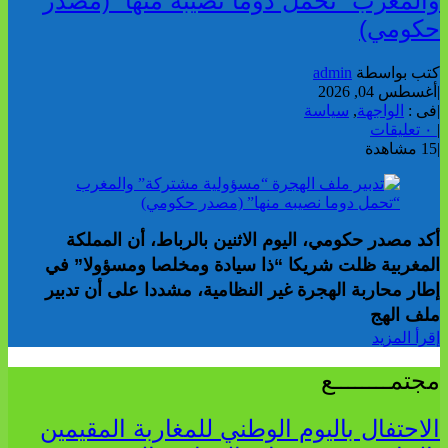
والمغرب “تحمل دوما نصيبه منها” (مصدر
حكومي)
كتب بواسطة
admin
|
أغسطس 04, 2026
|
فى :
الواجهة
,
سياسة
|
٠ تعليقات
|
15 مشاهدة
أكد مصدر حكومي، اليوم الاثنين بالرباط، أن المملكة
المغربية ظلت شريكا “ذا سيادة ومخلصا ومسؤولا” في
إطار محاربة الهجرة غير النظامية، مشددا على أن تدبير
ملف الهج
إقرأ المزيد
مجتمــــــــع
الاحتفال باليوم الوطني للمغاربة المقيمين