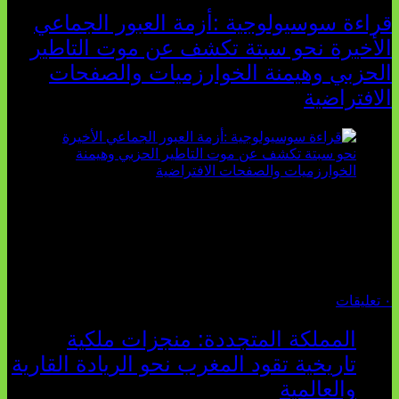
قراءة سوسيولوجية :أزمة العبور الجماعي
الأخيرة نحو سبتة تكشف عن موت التاطير
الحزبي وهيمنة الخوارزميات والصفحات
الافتراضية
تثبت أحداث سبتة الأخيرة الأطروحة السوسيولوجية التي
تقول: "كلما اتسعت الفجوة بين تطلعات الشباب الرقمية وواقعهم
السوسيو-اقتصادي، كلما انهارت قدرة السياسة التقليدية على الكلام
والتأط...
أغسطس 04, 2026
٠ تعليقات
المملكة المتجددة: منجزات ملكية
تاريخية تقود المغرب نحو الريادة القارية
والعالمية