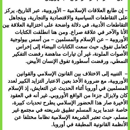
– إن طابع العلاقات الإسلامية – الأوروبية، عبر التاريخ، يركز
على التقاطعات السياسية والاقتصادية والتجارية، ويتجاهل
التقاطعات الأدبية، في دلالة واضحة على اختزالية العلاقة بين
الأنا والآخر في علاقة صراع. ومن هنا انطلقت الكتابات
الأوروبية – عن الإسلام والمسلمين – من أسس بيولوجية
كعامل تفوق، حيث سعت الكتابات البيضاء إلى إخراس
الأصوات الملونة، غير أن تيارات مناهضة رفضت التفكير
النمطي، ورفضت أسطورة تفوق الإنسان الأبيض.
– التنبيه إلى الاختلاف بين القانون الإسلامي والقوانين
الأوروبية، مع ضرورة الأخذ بعين الاعتبار التزايد الكبير لعدد
المسلمين في أوروبا أثناء الحديث عن التعايش، إذ الإسلام
كان ولايزال جزءا من الواقع الأوروبي. غير أنه في العقود
الأخيرة صار هذا الحضور الإسلامي يطرح تحديات كبيرة،
خاصة عندما يريد المسلم تطبيق شريعته في مجتمع غير
مسلم، حيث تعتبر الشريعة الإسلامية نظاما مختلفا عن
الأنظمة القانونية المطبقة في أوروبا.