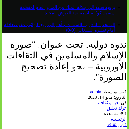
برقية تهنئة إلى جلالة الملك من المدير العام لمنظمة
“إيسيسكو” بمناسبة عيد العرش المجيد
المنتخب المغربي للسيدات يتأهل إلى ربع النهائي عقب تعادله
أمام نظيره السنغالي (0-0)
ندوة دولية: تحت عنوان: “صورة
الإسلام والمسلمين في الثقافات
الأوروبية – نحو إعادة تصحيح
الصورة”.
كتب بواسطة
admin
التاريخ:
مايو 14, 2023
فى :
فن و ثقافة
اترك تعليق
391 مشاهدة
الرئيسيه
فن و ثقافة