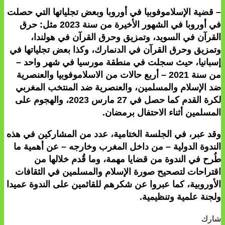
– قضية الإسلاموفوبيا في أوروبا وبعض تجلياتها التي حصلت
في أوروبا في الشهور الأخيرة من سنة 2023 مثل: حرق
القرآن في السويد، وتمزيق وحرق القرآن في هولندا،
وتمزيق وحرق القرآن في الدنمارك، وكذا بعض تجلياتها في
إسبانيا، حيث سجلت في منطقة مورسيا في شهر واحد –
من سنة 2021 – أربع حالات من الاسلاموفوبيا والعنصرية
ضد الإسلام والمسلمين، والعنصرية ضد المنتخب المغربي
لكرة القدم كما حصل في 27 مارس 2023، والهجوم على
المسلمين أثناء الاحتفال برمضان.
وقد عبر، في الجلسة الختامية، عدد من المشاركين في هذه
الندوة الدولية – من داخل المغرب وخارجه – عن أهمية ما
طُرح في الندوة من قضايا مهمة، وما قُدم خلالها من
اقتراحات لتصحيح صورة الإسلام والمسلمين في الثقافات
الأوروبية، كما عبروا عن شكرهم للقائمين على الندوة عميدا
ولجنة علمية وتنظيمية.
شارك