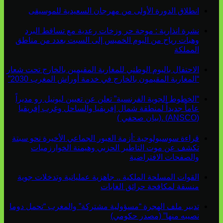
انطلاق الدورة الأولى من مهرجان السعيدية للموسيقى
نشرة انذارية : موجة حر وزخات رعدية مع تساقط البرد
وهبات رياح من اليوم الخميس إلى السبت بعدد من مناطق
المملكة
الاحتفال باليوم الوطني للمغاربة المقيمين بالخارج تحت شعار
“المغاربة المقيمون بالخارج في خدمة أوراش المغرب 2030”
“الخطوط الجوية الفرنسية” تعلن عن تعيين ليونيل رو مديراً
عاماً جديداً لمنطقة شمال إفريقيا والساحل وغرب إفريقيا
(ANSCO) .(بيان صحفي )
قراءة سوسيولوجية :أزمة العبور الجماعي الأخيرة نحو سبتة
تكشف عن موت التاطير الحزبي وهيمنة الخوارزميات
والصفحات الافتراضية
القوات المسلحة الملكية .. جاهزية عملياتية وتدخلات جوية
منسقة لمكافحة حرائق الغابات
تدبير ملف الهجرة “مسؤولية مشتركة” والمغرب “تحمل دوما
نصيبه منها” (مصدر حكومي)