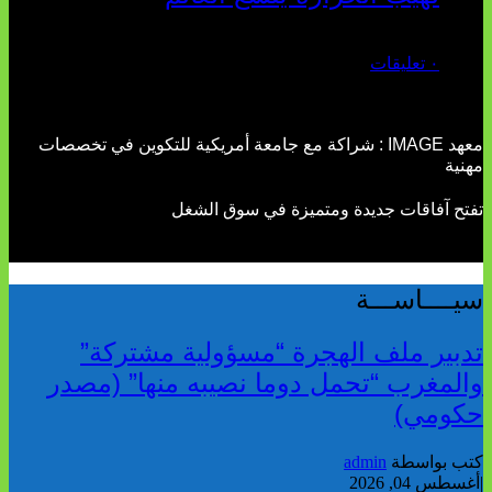
يوليو 02, 2026
٠ تعليقات
معهد IMAGE : شراكة مع جامعة أمريكية للتكوين في تخصصات
مهنية
تفتح آفاقات جديدة ومتميزة في سوق الشغل
سيــــاســـة
تدبير ملف الهجرة “مسؤولية مشتركة”
والمغرب “تحمل دوما نصيبه منها” (مصدر
حكومي)
كتب بواسطة
admin
|
أغسطس 04, 2026