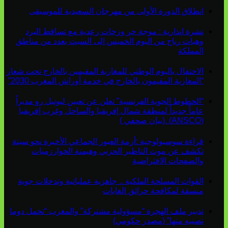
انطلاق الدورة الأولى من مهرجان السعيدية للموسيقى
نشرة انذارية : موجة حر وزخات رعدية مع تساقط البرد
وهبات رياح من اليوم الخميس إلى السبت بعدد من مناطق
المملكة
الاحتفال باليوم الوطني للمغاربة المقيمين بالخارج تحت شعار
“المغاربة المقيمون بالخارج في خدمة أوراش المغرب 2030”
“الخطوط الجوية الفرنسية” تعلن عن تعيين ليونيل رو مديراً
عاماً جديداً لمنطقة شمال إفريقيا والساحل وغرب إفريقيا
(ANSCO) .(بيان صحفي )
قراءة سوسيولوجية :أزمة العبور الجماعي الأخيرة نحو سبتة
تكشف عن موت التاطير الحزبي وهيمنة الخوارزميات
والصفحات الافتراضية
القوات المسلحة الملكية .. جاهزية عملياتية وتدخلات جوية
منسقة لمكافحة حرائق الغابات
تدبير ملف الهجرة “مسؤولية مشتركة” والمغرب “تحمل دوما
نصيبه منها” (مصدر حكومي)