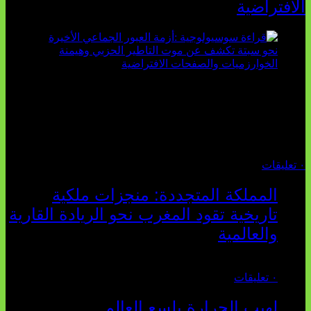
الافتراضية
تثبت أحداث سبتة الأخيرة الأطروحة السوسيولوجية التي
تقول: "كلما اتسعت الفجوة بين تطلعات الشباب الرقمية وواقعهم
السوسيو-اقتصادي، كلما انهارت قدرة السياسة التقليدية على الكلام
والتأط...
أغسطس 04, 2026
٠ تعليقات
المملكة المتجددة: منجزات ملكية
تاريخية تقود المغرب نحو الريادة القارية
والعالمية
يوليو 27, 2026
٠ تعليقات
لهيب الحرارة يلسع العالم