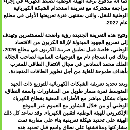
كما أنه مدفوع برغبة الهيئة الوطنية لضبط الكهرباء في إجراء
مراجعة مشتركة مع تعريفة استخدام الشبكة الكهربائية
الوطنية للنقل، والتي ستنتهي فترة تعريفتها الأولى في مطلع
عام 2027.
وتتيح هذه التعريفة الجديدة رؤية واضحة للمستثمرين وتهدف
إلى تسريع الجهود المبذولة لإزالة الكربون من الاقتصاد
الوطني، خاصة قبيل تطبيق ضريبة الكربون في مطلع 2026،
وذلك في انسجام تام مع التوجيهات السامية لصاحب الجلالة
الملك محمد السادس في مجال الانتقال الطاقي للمغرب
بأهداف طموحة للغاية من أجل تطوير الطاقات المتجددة.
ويعد تحديد تعريفة الشبكات الكهربائية للتوزيع ذات الجهد
المتوسط ثمرة مسار طويل من المشاورات واسعة النطاق،
سواء بشكل مباشر مع الأطراف المعنية بقطاع الكهرباء
الوطني أو من خلال التشاور مع العموم عبر الموقع
الإلكتروني للهيئة الوطنية لتقنين الكهرباء. وقد ساعد كل ذلك
الهيئة على تحديد هيكلة تعريفية بناء على مقاربة تمت
مشاركتها ومناقشتها على نطاق واسع قبل تحديد هذه