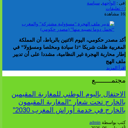
|
فى :
الواجهة
,
سياسة
|
٠ تعليقات
|
16 مشاهدة
أكد مصدر حكومي، اليوم الاثنين بالرباط، أن المملكة
المغربية ظلت شريكا “ذا سيادة ومخلصا ومسؤولا” في
إطار محاربة الهجرة غير النظامية، مشددا على أن تدبير
ملف الهج
إقرأ المزيد
مجتمــــــــع
الاحتفال باليوم الوطني للمغاربة المقيمين
بالخارج تحت شعار “المغاربة المقيمون
بالخارج في خدمة أوراش المغرب 2030”
كتب بواسطة
admin
|
أغسطس 06, 2026