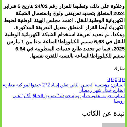
وعلاوة على ذلك، وتطبيقا للقرار رقم 24/02 بتاريخ 5 فبراير
2024 المتعلق بتحديد تعريفتي ولوج واستعمال الشبكة
الكهربائية الوطنية للنقل، اعتمد مجلس الهيئة الوطنية لضبط
الكهرباء أيضا القرار المتعلق بتعديل التعريفة المذكورة.
وهكذا، تم تحديد تعريفة استخدام الشبكة الكهربائية الوطنية
للنقل في 6,68 سنتيم للكيلوواط/الساعة بدءا من 1 مارس
2025، فيما تم تحديد طابع خدمات المنظومة في 6,64
سنتيم للكيلوواط/الساعة بالنسبة للفترة نفسها.
شارك
0
0
0
0
0
السابق:
مؤسسة الحسن الثاني تعلن إيفاد 272 عضوا لمواكبة مغاربة
الخارج خلال شهر رمضان
التالى:
حزمة عقوبات أوروبية جديدة “لتضييق الخناق أكثر” على
روسيا
نبذة عن الكاتب