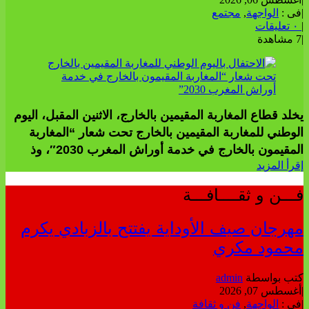
|
فى :
الواجهة
,
مجتمع
|
٠ تعليقات
|
7 مشاهدة
يخلد قطاع المغاربة المقيمين بالخارج، الاثنين المقبل، اليوم
الوطني للمغاربة المقيمين بالخارج تحت شعار “المغاربة
المقيمون بالخارج في خدمة أوراش المغرب 2030″، وذ
إقرأ المزيد
فـــن و ثقــــافـــة
مهرجان صيف الأوداية يفتتح بالزبادي يكرم
محمود مكري
كتب بواسطة
admin
|
أغسطس 07, 2026
|
فى :
الواجهة
,
فن و ثقافة