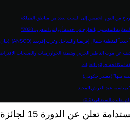
رياح من اليوم الخميس إلى السبت بعدد من مناطق المملكة
مغاربة المقيمون بالخارج في خدمة أوراش المغرب 2030”
نطقة شمال إفريقيا والساحل وغرب إفريقيا (ANSCO) .(بيان صحفي )
كشف عن موت التاطير الحزبي وهيمنة الخوارزميات والصفحات الافتراضي
قة لمكافحة حرائق الغابات
يبه منها” (مصدر حكومي)
” بمناسبة عيد العرش المجيد
نظيره السنغالي (0-0)
لدورة 15 لجائزة الحسن الثاني للبيئة