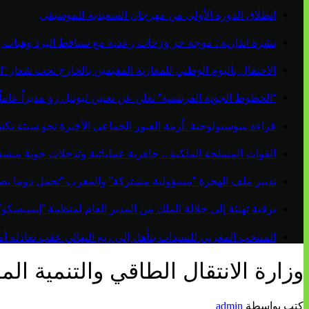
انطلاق الدورة الأولى من مهرجان السعيدية للموسيقى
نشرة انذارية : موجة حر وزخات رعدية مع تساقط البرد وهبات 
الاحتفال باليوم الوطني للمغاربة المقيمين بالخارج تحت شعار “ال
“الخطوط الجوية الفرنسية” تعلن عن تعيين ليونيل رو مديراً عاماً جديداً لم
قراءة سوسيولوجية :أزمة العبور الجماعي الأخيرة نحو سبتة ت
القوات المسلحة الملكية .. جاهزية عملياتية وتدخلات جوية منس
تدبير ملف الهجرة “مسؤولية مشتركة” والمغرب “تحمل دوما نص
برقية تهنئة إلى جلالة الملك من المدير العام لمنظمة “إيسيسكو
المنتخب المغربي للسيدات يتأهل إلى ربع النهائي عقب تعادله أمام 
وزارة الانتقال الطاقي والتنمية المستدامة تعلن عن ا
كتب بواسطة
admin