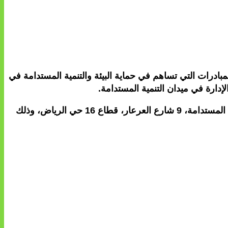
هذه الجائزة إلى تشجيع كل المبادرات التي تساهم في حماية البيئة والتنمية المستدامة في
إدارة في ميدان التنمية المستدامة.
ترسل الترشيحات بالبريد المضمون أو تودع لدى مكتب الضبط التابع لوزارة الانتقال الطاقي والتنمية المستدامة -قطاع التنمية المستدامة، 9 شارع العرعار، قطاع 16 حي الرياض، وذلك