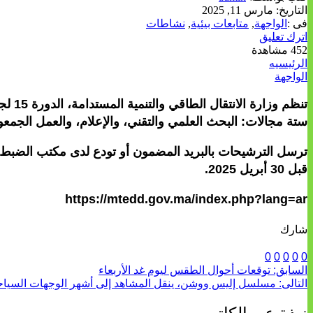
التاريخ:
مارس 11, 2025
فى :
الواجهة
,
متابعات بيئية
,
نشاطات
اترك تعليق
452 مشاهدة
الرئيسيه
الواجهة
تنظم
ستة مجالات: البحث العلمي والتقني، والإعلام، والعمل الجمعوي،
قبل 30 أبريل 2025.
https://mtedd.gov.ma/index.php?lang=ar
شارك
0
0
0
0
0
السابق:
توقعات أحوال الطقس ليوم غد الأربعاء
التالى:
مسلسل إليس ووشن، ينقل المشاهد إلى أشهر الوجهات السياح