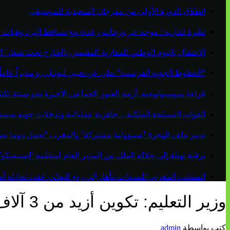
انطلاق الدورة الأولى من مهرجان السعيدية للموسيقى
نشرة انذارية : موجة حر وزخات رعدية مع تساقط البرد وهبات 
الاحتفال باليوم الوطني للمغاربة المقيمين بالخارج تحت شعار “ال
“الخطوط الجوية الفرنسية” تعلن عن تعيين ليونيل رو مديراً عاماً جديداً لم
قراءة سوسيولوجية :أزمة العبور الجماعي الأخيرة نحو سبتة ت
القوات المسلحة الملكية .. جاهزية عملياتية وتدخلات جوية منس
تدبير ملف الهجرة “مسؤولية مشتركة” والمغرب “تحمل دوما نص
برقية تهنئة إلى جلالة الملك من المدير العام لمنظمة “إيسيسكو
المنتخب المغربي للسيدات يتأهل إلى ربع النهائي عقب تعادله أمام 
وزير التعليم: تكوين أزيد من 3 آلاف أستاذ للتعليم الأولي لتدريس اللغة الأمازيغية
كتب بواسطة
admin