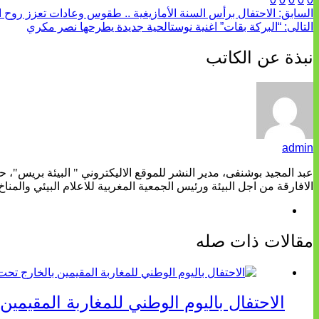
السابق:
الاحتفال برأس السنة الأمازيغية .. طقوس وعادات تعزز روح الا
التالى:
“البركة بقات” اغنية نوستالحية جديدة يطرحها نصر مكري
نبذة عن الكاتب
admin
عبد المجيد بوشنفى، مدير النشر للموقع الاليكتروني " البيئة بريس"، 
الافارقة من اجل البيئة ورئيس الجمعية المغربية للاعلام البيئي والمناخ
مقالات ذات صله
الاحتفال باليوم الوطني للمغاربة المقيمين