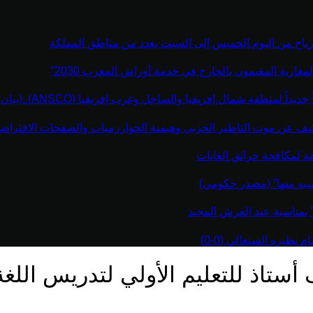
رياح من اليوم الخميس إلى السبت بعدد من مناطق المملكة
مغاربة المقيمون بالخارج في خدمة أوراش المغرب 2030”
نطقة شمال إفريقيا والساحل وغرب إفريقيا (ANSCO) .(بيان صحفي )
كشف عن موت التاطير الحزبي وهيمنة الخوارزميات والصفحات الافتراضي
قة لمكافحة حرائق الغابات
يبه منها” (مصدر حكومي)
” بمناسبة عيد العرش المجيد
نظيره السنغالي (0-0)