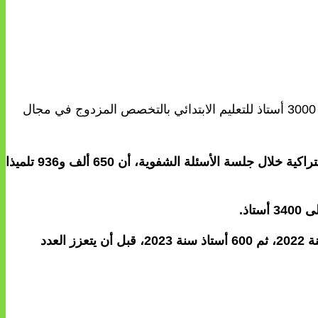
أعلن وزير التربية الوطنية والتعليم الأولي والرياضة، محمد سعد برادة، امس الاثنين بمجلس النواب، أنه سيتم تكوين أزيد من 3000 أستاذ للتعليم الابتدائي بالتخصص المزدوج في مجال
وأوضح الوزير في معرض جوابه على سؤال حول « النهوض بتدريس اللغة الأمازيغية ومدر سيها » تقدم به فريق التقدم والاشتراكية خلال جلسة الأسئلة الشفوية، أن 650 ألف و936 تلميذا
وسجل أن عدد الأساتذة المنوط بهم تدريس اللغة الأمازيغية لم يكن يتجاوز 200 أستاذ سنة 2021، انضاف إليهم 400 أستاذ سنة 2022، ثم 600 أستاذ سنة 2023، قبل أن يتعزز العدد