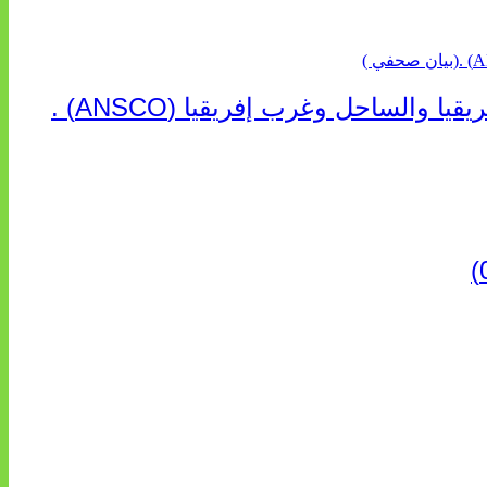
“الخطوط الجوية الفرنسية” تعلن عن تعيين ليونيل رو مديراً عاماً جديداً لمنطقة شمال إفريقيا والساحل وغرب إفريقيا (ANSCO) .