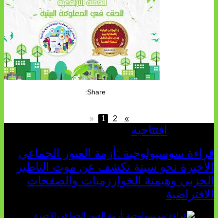
Share:
«
1
2
»
افتتاحية
قراءة سوسيولوجية :أزمة العبور الجماعي
الأخيرة نحو سبتة تكشف عن موت التاطير
الحزبي وهيمنة الخوارزميات والصفحات
الافتراضية