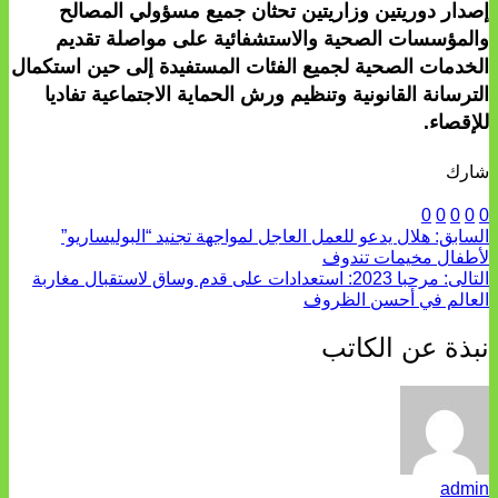
إصدار دوريتين وزاريتين تحثان جميع مسؤولي المصالح
والمؤسسات الصحية والاستشفائية على مواصلة تقديم
الخدمات الصحية لجميع الفئات المستفيدة إلى حين استكمال
الترسانة القانونية وتنظيم ورش الحماية الاجتماعية تفاديا
للإقصاء.
شارك
0
0
0
0
0
السابق:
هلال يدعو للعمل العاجل لمواجهة تجنيد “البوليساريو”
لأطفال مخيمات تندوف
التالى:
مرحبا 2023: استعدادات على قدم وساق لاستقبال مغاربة
العالم في أحسن الظروف
نبذة عن الكاتب
admin