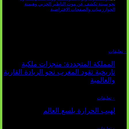
تثبت أحداث سبتة الأخيرة الأطروحة السوسيولوجية التي
تقول: "كلما اتسعت الفجوة بين تطلعات الشباب الرقمية وواقعهم
السوسيو-اقتصادي، كلما انهارت قدرة السياسة التقليدية على الكلام
والتأط...
أغسطس 04, 2026
٠ تعليقات
المملكة المتجددة: منجزات ملكية
تاريخية تقود المغرب نحو الريادة القارية
والعالمية
يوليو 27, 2026
٠ تعليقات
لهيب الحرارة يلسع العالم
يوليو 02, 2026
٠ تعليقات