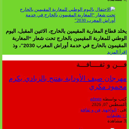
يخلد قطاع المغاربة المقيمين بالخارج، الاثنين المقبل، اليوم
الوطني للمغاربة المقيمين بالخارج تحت شعار “المغاربة
المقيمون بالخارج في خدمة أوراش المغرب 2030″، وذ
إقرأ المزيد
فـــن و ثقــــافـــة
مهرجان صيف الأوداية يفتتح بالزبادي يكرم
محمود مكري
كتب بواسطة
admin
|
أغسطس 07, 2026
|
فى :
الواجهة
,
فن و ثقافة
|
٠ تعليقات
|
3 مشاهدة