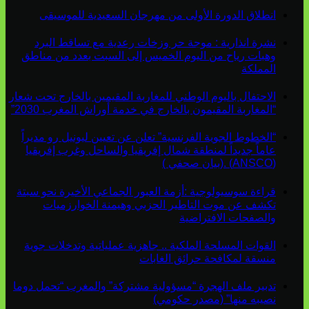
انطلاق الدورة الأولى من مهرجان السعيدية للموسيقى
نشرة انذارية : موجة حر وزخات رعدية مع تساقط البرد
وهبات رياح من اليوم الخميس إلى السبت بعدد من مناطق
المملكة
الاحتفال باليوم الوطني للمغاربة المقيمين بالخارج تحت شعار
“المغاربة المقيمون بالخارج في خدمة أوراش المغرب 2030”
“الخطوط الجوية الفرنسية” تعلن عن تعيين ليونيل رو مديراً
عاماً جديداً لمنطقة شمال إفريقيا والساحل وغرب إفريقيا
(ANSCO) .(بيان صحفي )
قراءة سوسيولوجية :أزمة العبور الجماعي الأخيرة نحو سبتة
تكشف عن موت التاطير الحزبي وهيمنة الخوارزميات
والصفحات الافتراضية
القوات المسلحة الملكية .. جاهزية عملياتية وتدخلات جوية
منسقة لمكافحة حرائق الغابات
تدبير ملف الهجرة “مسؤولية مشتركة” والمغرب “تحمل دوما
نصيبه منها” (مصدر حكومي)