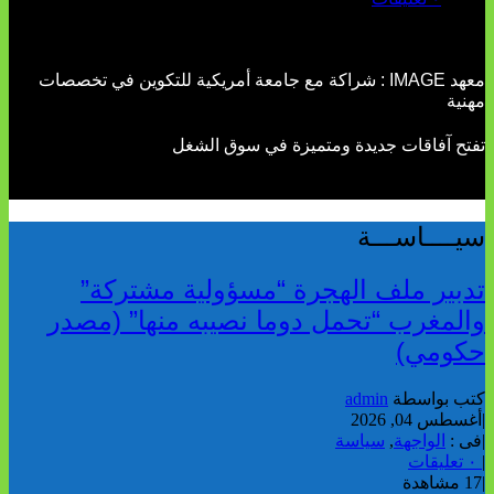
معهد IMAGE : شراكة مع جامعة أمريكية للتكوين في تخصصات
مهنية
تفتح آفاقات جديدة ومتميزة في سوق الشغل
سيــــاســـة
تدبير ملف الهجرة “مسؤولية مشتركة”
والمغرب “تحمل دوما نصيبه منها” (مصدر
حكومي)
كتب بواسطة
admin
|
أغسطس 04, 2026
|
فى :
الواجهة
,
سياسة
|
٠ تعليقات
|
17 مشاهدة