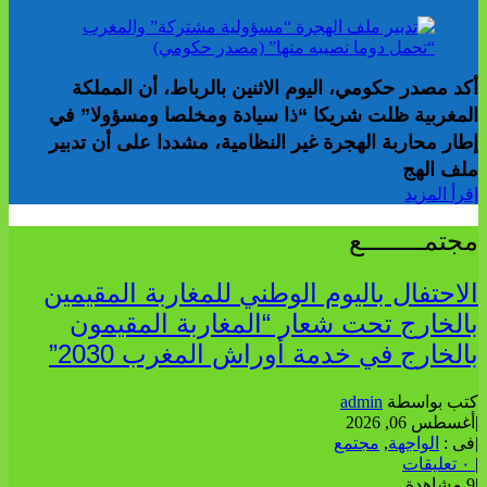
أكد مصدر حكومي، اليوم الاثنين بالرباط، أن المملكة
المغربية ظلت شريكا “ذا سيادة ومخلصا ومسؤولا” في
إطار محاربة الهجرة غير النظامية، مشددا على أن تدبير
ملف الهج
إقرأ المزيد
مجتمــــــــع
الاحتفال باليوم الوطني للمغاربة المقيمين
بالخارج تحت شعار “المغاربة المقيمون
بالخارج في خدمة أوراش المغرب 2030”
كتب بواسطة
admin
|
أغسطس 06, 2026
|
فى :
الواجهة
,
مجتمع
|
٠ تعليقات
|
9 مشاهدة