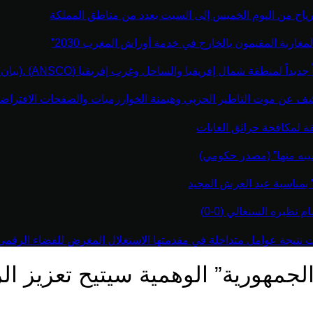
رياح من اليوم الخميس إلى السبت بعدد من مناطق المملكة
مغاربة المقيمون بالخارج في خدمة أوراش المغرب 2030”
نطقة شمال إفريقيا والساحل وغرب إفريقيا (ANSCO) .(بيان صحفي )
كشف عن موت التاطير الحزبي وهيمنة الخوارزميات والصفحات الافتراضي
قة لمكافحة حرائق الغابات
يبه منها” (مصدر حكومي)
” بمناسبة عيد العرش المجيد
نظيره السنغالي (0-0)
اءت نتيجة عوامل متداخلة في مقدمتها الاستغلال المغرض للفضاء الرقم
ع “الجمهورية” الوهمية سيتيح تعزيز 