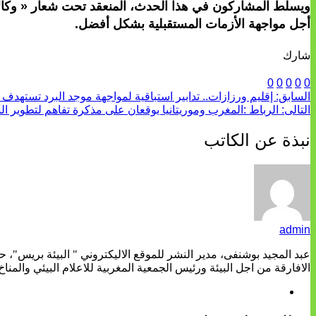
ويسلط المشاركون في هذا الحدث، المنعقد تحت شعار « وكالات ا
أجل مواجهة الأزمات المستقبلية بشكل أفضل.
شارك
0
0
0
0
0
السابق:
إقليم ورزازات.. تدابير استباقية لمواجهة موجد البرد تستهدف 11.323 أسرة
التالى:
الرباط :المغرب وموريتانيا يوقعان على مذكرة تفاهم لتطوير ا
نبذة عن الكاتب
admin
عبد المجيد بوشنفى، مدير النشر للموقع الاليكتروني " البيئة بريس"، 
الافارقة من اجل البيئة ورئيس الجمعية المغربية للاعلام البيئي والمناخ