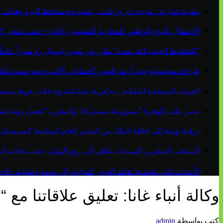
نشرة انذارية : موجة حر وزخات رعدية مع تساقط البرد وهبات 
الاحتفال باليوم الوطني للمغاربة المقيمين بالخارج تحت شعار “ال
“الخطوط الجوية الفرنسية” تعلن عن تعيين ليونيل رو مديراً عاماً جديداً لم
قراءة سوسيولوجية :أزمة العبور الجماعي الأخيرة نحو سبتة ت
القوات المسلحة الملكية .. جاهزية عملياتية وتدخلات جوية منس
تدبير ملف الهجرة “مسؤولية مشتركة” والمغرب “تحمل دوما نص
برقية تهنئة إلى جلالة الملك من المدير العام لمنظمة “إيسيسكو
المنتخب المغربي للسيدات يتأهل إلى ربع النهائي عقب تعادله أمام 
الأحداث التي شهدتها نقاط العبور المؤدية إلى سبتة ومليلية ج
وكالة أنباء غانا: تعليق علاقاتنا م
كتب بواسطة
admin