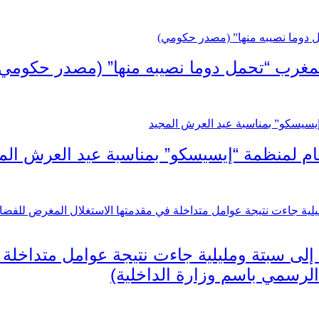
لمغرب “تحمل دوما نصيبه منها” (مصدر حكومي)
لعام لمنظمة “إيسيسكو” بمناسبة عيد العرش الم
ة إلى سبتة ومليلية جاءت نتيجة عوامل متداخلة
لرسمي باسم وزارة الداخلية)