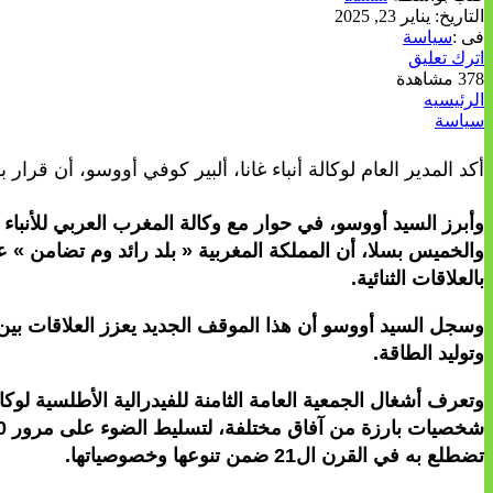
التاريخ:
يناير 23, 2025
فى :
سياسة
اترك تعليق
378 مشاهدة
الرئيسيه
سياسة
أكد المدير العام لوكالة أنباء غانا، ألبير كوفي أووسو، أن قرار
وأبرز السيد أووسو، في حوار مع وكالة المغرب العربي للأنباء عل
والخميس بسلا، أن المملكة المغربية « بلد رائد وم تضامن » ع
بالعلاقات الثنائية.
وسجل السيد أووسو أن هذا الموقف الجديد يعزز العلاقات بين غ
وتوليد الطاقة.
وتعرف أشغال الجمعية العامة الثامنة للفيدرالية الأطلسية لوكال
تضطلع به في القرن ال21 ضمن تنوعها وخصوصياتها.