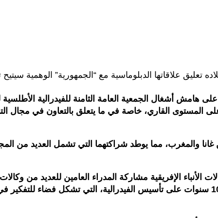
 بلاده تعليق علاقاتها الدبلوماسية مع “الجمهورية” الوهمية سيتيح
ى هامش أشغال الجمعية العامة الثامنة للفيدرالية الأطلسية لوكال
لى المستوى القاري، خاصة في ما يتعلق بالتعاون في مجال التن
انا والمغرب، مما يوطد شراكتهما التي تشمل العديد من المجالا
ات الأنباء الإفريقية مشاركة المدراء العامين للعديد من وكالات 
شخصيات بارزة من آفاق مختلفة، لتسليط الضوء على مرور 10 سنوات على تأسيس الفيدرالية، ال