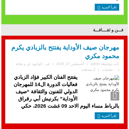
إقرأ المزيد
فـــن و ثقــــافـــة
مهرجان صيف الأوداية يفتتح بالزبادي يكرم
محمود مكري
كتب بواسطة
admin
|
أغسطس 07, 2026
|
فى :
الواجهة
,
فن و ثقافة
|
٠ تعليقات
|
3 مشاهدة
يفتتح الفنان الكبير فؤاد الزبادي
فعاليات الدورة ال14 للمهرجان
الدولي للفنون والثقافة “صيف
الأوداية” بكرنيش أبي رقراق
بالرباط مساء اليوم الاحد 09 غشت 2026، حكي
إقرأ المزيد