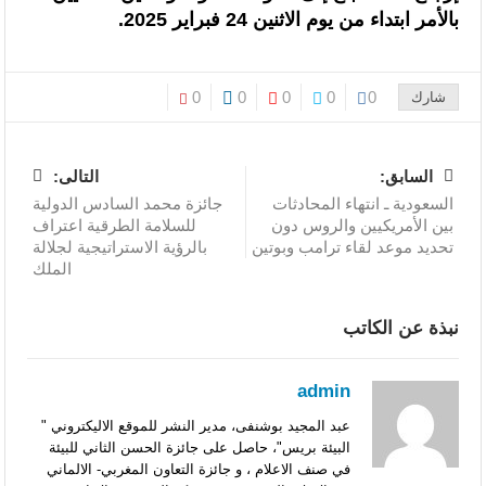
بالأمر ابتداء من يوم الاثنين 24 فبراير 2025.
السنغالي (0-0)
0
0
0
0
0
شارك
السابق:
التالى:
السعودية ـ انتهاء المحادثات
جائزة محمد السادس الدولية
بين الأمريكيين والروس دون
للسلامة الطرقية اعتراف
تحديد موعد لقاء ترامب وبوتين
بالرؤية الاستراتيجية لجلالة
الملك
نبذة عن الكاتب
admin
عبد المجيد بوشنفى، مدير النشر للموقع الاليكتروني "
البيئة بريس"، حاصل على جائزة الحسن الثاني للبيئة
في صنف الاعلام ، و جائزة التعاون المغربي- الالماني