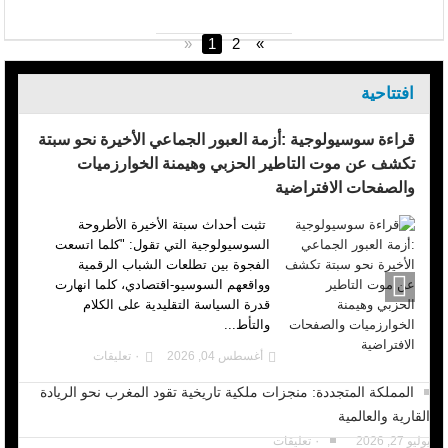
«
1
2
»
افتتاحية
قراءة سوسيولوجية :أزمة العبور الجماعي الأخيرة نحو سبتة
تكشف عن موت التاطير الحزبي وهيمنة الخوارزميات
والصفحات الافتراضية
تثبت أحداث سبتة الأخيرة الأطروحة
السوسيولوجية التي تقول: "كلما اتسعت
الفجوة بين تطلعات الشباب الرقمية
وواقعهم السوسيو-اقتصادي، كلما انهارت
قدرة السياسة التقليدية على الكلام
والتأط...
أغسطس 04, 2026
٠ تعليقات
المملكة المتجددة: منجزات ملكية تاريخية تقود المغرب نحو الريادة
القارية والعالمية
يوليو 27, 2026
٠ تعليقات