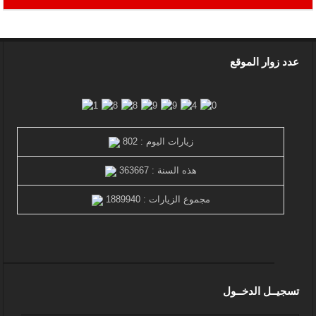
عدد زوار الموقع
زيارات اليوم : 802
هذه السنة : 363667
مجموع الزيارات : 1889940
تسجيــل الدخــول