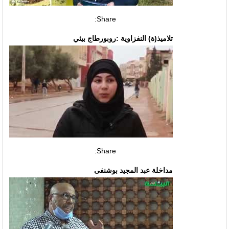
Share:
تلاميذ(ة) النفزاوية :روبورطاج بيئي
Share:
مداخلة عبد المجيد بوشنفى