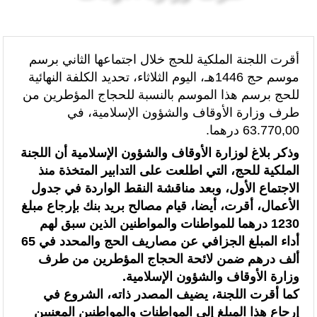
الرئيسيه
الواجهة
“الخطوط الجوية الفرنسية” تعلن عن تعيين ليونيل رو مديراً عاماً جديداً لمنطقة
شمال إفريقيا والساحل وغرب إفريقيا (ANSCO) .(بيان صحفي )
أقرت اللجنة الملكية للحج خلال اجتماعها الثاني برسم
موسم حج 1446هـ، اليوم الثلاثاء، تحديد الكلفة النهائية
قراءة سوسيولوجية :أزمة العبور الجماعي الأخيرة نحو سبتة تكشف عن موت
للحج برسم هذا الموسم بالنسبة للحجاج المؤطرين من
التاطير الحزبي وهيمنة الخوارزميات والصفحات الافتراضية
طرف وزارة الأوقاف والشؤون الإسلامية، في
63.770,00 درهما.
القوات المسلحة الملكية .. جاهزية عملياتية وتدخلات جوية منسقة لمكافحة
وذكر بلاغ لوزارة الأوقاف والشؤون الإسلامية أن اللجنة
حرائق الغابات
الملكية للحج، التي اطلعت على التدابير المتخذة منذ
الاجتماع الأول، وبعد مناقشة النقط الواردة في جدول
تدبير ملف الهجرة “مسؤولية مشتركة” والمغرب “تحمل دوما نصيبه منها”
الأعمال، أقرت، أيضا، قيام مصالح بريد بنك بإرجاع مبلغ
(مصدر حكومي)
1230 درهما للمواطنات والمواطنين الذين سبق لهم
أداء المبلغ الجزافي عن مصاريف الحج والمحدد في 65
برقية تهنئة إلى جلالة الملك من المدير العام لمنظمة “إيسيسكو” بمناسبة عيد
ألف درهم ضمن لائحة الحجاج المؤطرين من طرف
العرش المجيد
وزارة الأوقاف والشؤون الإسلامية.
كما أقرت اللجنة، يضيف المصدر ذاته، الشروع في
المنتخب المغربي للسيدات يتأهل إلى ربع النهائي عقب تعادله أمام نظيره
إرجاع هذا المبلغ إلى المواطنات والمواطنين المعنيين