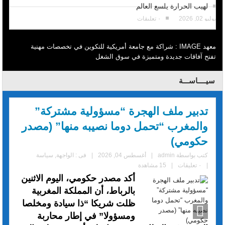
لهيب الحرارة يلسع العالم
يوليو 02, 2026
٠ تعليقات
معهد IMAGE : شراكة مع جامعة أمريكية للتكوين في تخصصات مهنية
تفتح آفاقات جديدة ومتميزة في سوق الشغل
سيــــاســـة
تدبير ملف الهجرة “مسؤولية مشتركة”
والمغرب “تحمل دوما نصيبه منها” (مصدر
حكومي)
كتب بواسطة
admin
|
أغسطس 04, 2026
|
فى :
الواجهة
,
سياسة
|
٠ تعليقات
|
15 مشاهدة
أكد مصدر حكومي، اليوم الاثنين
بالرباط، أن المملكة المغربية
ظلت شريكا “ذا سيادة ومخلصا
ومسؤولا” في إطار محاربة