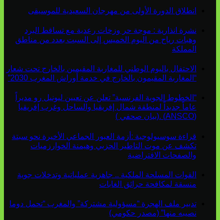
انطلاق الدورة الأولى من مهرجان السعيدية للموسيقى
نشرة انذارية : موجة حر وزخات رعدية مع تساقط البرد
وهبات رياح من اليوم الخميس إلى السبت بعدد من مناطق
المملكة
الاحتفال باليوم الوطني للمغاربة المقيمين بالخارج تحت شعار
“المغاربة المقيمون بالخارج في خدمة أوراش المغرب 2030”
“الخطوط الجوية الفرنسية” تعلن عن تعيين ليونيل رو مديراً
عاماً جديداً لمنطقة شمال إفريقيا والساحل وغرب إفريقيا
(ANSCO) .(بيان صحفي )
قراءة سوسيولوجية :أزمة العبور الجماعي الأخيرة نحو سبتة
تكشف عن موت التاطير الحزبي وهيمنة الخوارزميات
والصفحات الافتراضية
القوات المسلحة الملكية .. جاهزية عملياتية وتدخلات جوية
منسقة لمكافحة حرائق الغابات
تدبير ملف الهجرة “مسؤولية مشتركة” والمغرب “تحمل دوما
نصيبه منها” (مصدر حكومي)