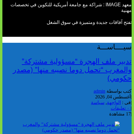
معهد IMAGE : شراكة مع جامعة أمريكية للتكوين في تخصصات
مهنية
تفتح آفاقات جديدة ومتميزة في سوق الشغل
سيــــاســـة
تدبير ملف الهجرة “مسؤولية مشتركة”
والمغرب “تحمل دوما نصيبه منها” (مصدر
حكومي)
كتب بواسطة
admin
|
أغسطس 04, 2026
|
فى :
الواجهة
,
سياسة
|
٠ تعليقات
|
17 مشاهدة