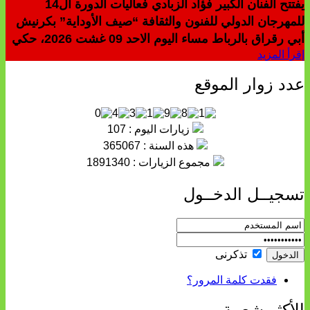
يفتتح الفنان الكبير فؤاد الزبادي فعاليات الدورة ال14
للمهرجان الدولي للفنون والثقافة “صيف الأوداية” بكرنيش
أبي رقراق بالرباط مساء اليوم الاحد 09 غشت 2026، حكي
إقرأ المزيد
عدد زوار الموقع
زيارات اليوم : 107
هذه السنة : 365067
مجموع الزيارات : 1891340
تسجيــل الدخــول
تذكرنى
فقدت كلمة المرور؟
الأكثر شعبية