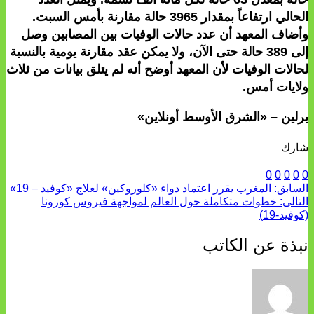
الحالي ارتفاعاً بمقدار 3965 حالة مقارنة بأمس السبت.
وأضاف المعهد أن عدد حالات الوفيات بين المصابين وصل
إلى 389 حالة حتى الآن، ولا يمكن عقد مقارنة يومية بالنسبة
لحالات الوفيات لأن المعهد أوضح أنه لم يتلق بيانات من ثلاث
ولايات أمس.
برلين – «الشرق الأوسط أونلاين»
شارك
0
0
0
0
0
السابق:
المغرب يقرر اعتماد دواء «كلوروكين» لعلاج «كوفيد – 19»
التالى:
خطوات متكاملة حول العالم لمواجهة فيروس كورونا
(كوفيد-19)
نبذة عن الكاتب