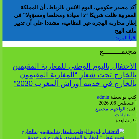
أكد مصدر حكومي، اليوم الاثنين بالرباط، أن المملكة
المغربية ظلت شريكا “ذا سيادة ومخلصا ومسؤولا” في
إطار محاربة الهجرة غير النظامية، مشددا على أن تدبير
ملف الهج
إقرأ المزيد
مجتمــــــــع
الاحتفال باليوم الوطني للمغاربة المقيمين
بالخارج تحت شعار “المغاربة المقيمون
بالخارج في خدمة أوراش المغرب 2030”
كتب بواسطة
admin
|
أغسطس 06, 2026
|
فى :
الواجهة
,
مجتمع
|
٠ تعليقات
|
9 مشاهدة