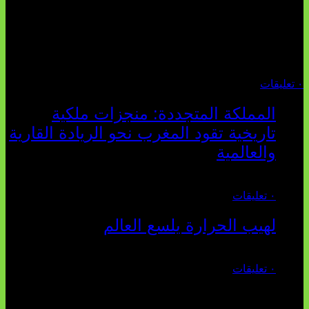
تثبت أحداث سبتة الأخيرة الأطروحة السوسيولوجية التي
تقول: "كلما اتسعت الفجوة بين تطلعات الشباب الرقمية وواقعهم
السوسيو-اقتصادي، كلما انهارت قدرة السياسة التقليدية على الكلام
والتأط...
أغسطس 04, 2026
٠ تعليقات
المملكة المتجددة: منجزات ملكية
تاريخية تقود المغرب نحو الريادة القارية
والعالمية
يوليو 27, 2026
٠ تعليقات
لهيب الحرارة يلسع العالم
يوليو 02, 2026
٠ تعليقات