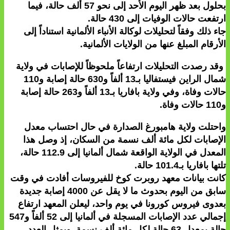
بحلول بعد ظهر اليوم الأحد إلى نحو 57 ألف حالة، فيما
ارتفعت حالات الوفيات إلى 430 حالة.
جاء ذلك وفقاً لتحليلات لوكالة الأنباء الألمانية استناداً إلى
الأرقام المبلغ عنها من الولايات الألمانية.
وقد رصدت التحليلات ارتفاعاً ملحوظاً للإصابات في ولاية
شمال الراين فيستفاليا بـ13 ألفاً و630 حالة إصابة و110
حالات وفاة، وفي ولاية بافاريا بـ13 ألفاً و263 حالة إصابة
و110 حالات وفاة.
واحتلت ولاية هامبورغ الصدارة في حال احتساب معدل
الإصابات لكل مائة ألف نسمة من السكان، إذ وصل هذا
المعدل في الولاية الواقعة شمال ألمانيا إلى 9.‏112 حالة،
تلتها بافاريا بـ4.‏101 حالة.
كانت بيانات معهد روبرت كوخ للفيروسات أفادت في وقت
سابق من اليوم بحدوث ما لا يقل عن 4000 إصابة جديدة
بعدوى فيروس كورونا في يوم واحد، ليعلن المعهد ارتفاع
إجمالي عدد الإصابات المسجلة في ألمانيا إلى 52 ألفاً و547
حالة بمعدل 63 حالة لكل مائة ألف نسمة. ويمثل العدد