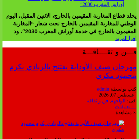
يخلد قطاع المغاربة المقيمين بالخارج، الاثنين المقبل، اليوم
الوطني للمغاربة المقيمين بالخارج تحت شعار “المغاربة
المقيمون بالخارج في خدمة أوراش المغرب 2030″، وذ
إقرأ المزيد
فـــن و ثقــــافـــة
مهرجان صيف الأوداية يفتتح بالزبادي يكرم
محمود مكري
كتب بواسطة
admin
|
أغسطس 07, 2026
|
فى :
الواجهة
,
فن و ثقافة
|
٠ تعليقات
|
3 مشاهدة