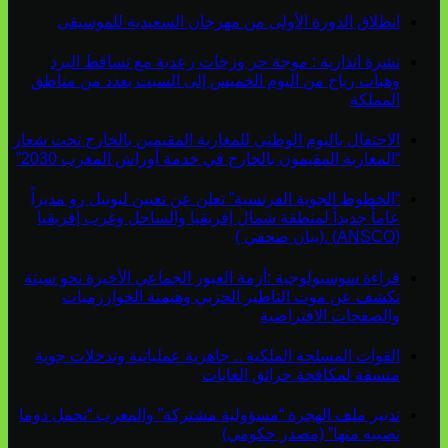
انطلاق الدورة الأولى من مهرجان السعيدية للموسيقى
نشرة انذارية : موجة حر وزخات رعدية مع تساقط البرد
وهبات رياح من اليوم الخميس إلى السبت بعدد من مناطق
المملكة
الاحتفال باليوم الوطني للمغاربة المقيمين بالخارج تحت شعار
“المغاربة المقيمون بالخارج في خدمة أوراش المغرب 2030”
“الخطوط الجوية الفرنسية” تعلن عن تعيين ليونيل رو مديراً
عاماً جديداً لمنطقة شمال إفريقيا والساحل وغرب إفريقيا
(ANSCO) .(بيان صحفي )
قراءة سوسيولوجية :أزمة العبور الجماعي الأخيرة نحو سبتة
تكشف عن موت التاطير الحزبي وهيمنة الخوارزميات
والصفحات الافتراضية
القوات المسلحة الملكية .. جاهزية عملياتية وتدخلات جوية
منسقة لمكافحة حرائق الغابات
تدبير ملف الهجرة “مسؤولية مشتركة” والمغرب “تحمل دوما
نصيبه منها” (مصدر حكومي)