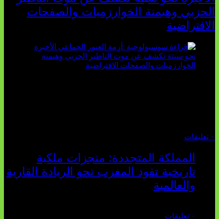
الحزبي وهيمنة الخوارزميات والصفحات
الافتراضية
تثبت أحداث سبتة الأخيرة الأطروحة السوسيولوجية التي
تقول: "كلما اتسعت الفجوة بين تطلعات الشباب الرقمية وواقعهم
السوسيو-اقتصادي، كلما انهارت قدرة السياسة التقليدية على الكلام
والتأط...
أغسطس 04, 2026
٠ تعليقات
المملكة المتجددة: منجزات ملكية
تاريخية تقود المغرب نحو الريادة القارية
والعالمية
يوليو 27, 2026
٠ تعليقات