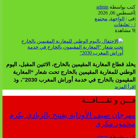
كتب بواسطة
admin
|
أغسطس 06, 2026
|
فى :
الواجهة
,
مجتمع
|
٠ تعليقات
|
9 مشاهدة
يخلد قطاع المغاربة المقيمين بالخارج، الاثنين المقبل، اليوم
الوطني للمغاربة المقيمين بالخارج تحت شعار “المغاربة
المقيمون بالخارج في خدمة أوراش المغرب 2030″، وذ
إقرأ المزيد
فـــن و ثقــــافـــة
مهرجان صيف الأوداية يفتتح بالزبادي يكرم
محمود مكري
كتب بواسطة
admin