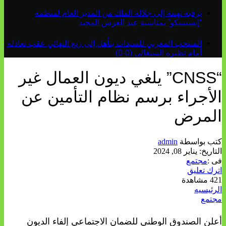
برقية تهنئة إلى جلالة الملك من المدير العام لمنظمة
“إيسيسكو” بمناسبة عيد العرش المجيد
المنتخب المغربي للسيدات يتأهل إلى ربع النهائي عقب تعادله
أمام نظيره السنغالي (0-0)
“CNSS” يلغي ديون العمال غير
الأجراء برسم نظام التأمين عن
المرض
كتب بواسطة
admin
التاريخ:
يناير 08, 2024
فى :
مجتمع
اترك تعليق
421 مشاهدة
الرئيسيه
مجتمع
أعلن الصندوق الوطني للضمان الاجتماعي إلفاء الديون