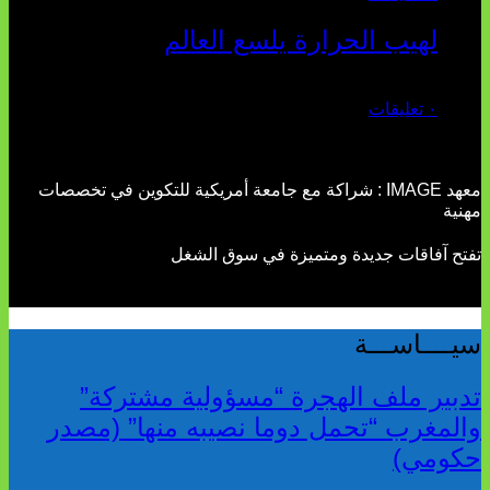
لهيب الحرارة يلسع العالم
يوليو 02, 2026
٠ تعليقات
معهد IMAGE : شراكة مع جامعة أمريكية للتكوين في تخصصات
مهنية
تفتح آفاقات جديدة ومتميزة في سوق الشغل
سيــــاســـة
تدبير ملف الهجرة “مسؤولية مشتركة”
والمغرب “تحمل دوما نصيبه منها” (مصدر
حكومي)