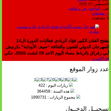
|
أغسطس 07, 2026
|
فى :
الواجهة
,
فن و ثقافة
|
٠ تعليقات
|
3 مشاهدة
يفتتح الفنان الكبير فؤاد الزبادي فعاليات الدورة ال14
للمهرجان الدولي للفنون والثقافة “صيف الأوداية” بكرنيش
أبي رقراق بالرباط مساء اليوم الاحد 09 غشت 2026، حكي
إقرأ المزيد
عدد زوار الموقع
زيارات اليوم : 422
هذه السنة : 364458
مجموع الزيارات : 1890731
تسجيــل الدخــول