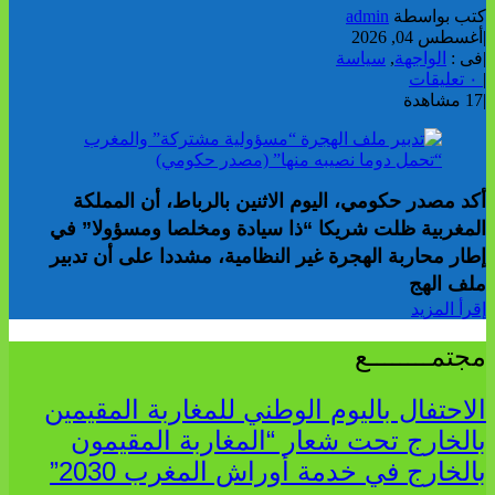
كتب بواسطة
admin
|
أغسطس 04, 2026
|
فى :
الواجهة
,
سياسة
|
٠ تعليقات
|
17 مشاهدة
أكد مصدر حكومي، اليوم الاثنين بالرباط، أن المملكة
المغربية ظلت شريكا “ذا سيادة ومخلصا ومسؤولا” في
إطار محاربة الهجرة غير النظامية، مشددا على أن تدبير
ملف الهج
إقرأ المزيد
مجتمــــــــع
الاحتفال باليوم الوطني للمغاربة المقيمين
بالخارج تحت شعار “المغاربة المقيمون
بالخارج في خدمة أوراش المغرب 2030”